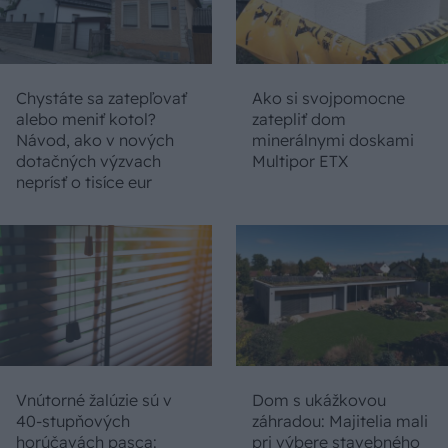
Chystáte sa zatepľovať
Ako si svojpomocne
alebo meniť kotol?
zatepliť dom
Návod, ako v nových
minerálnymi doskami
dotačných výzvach
Multipor ETX
neprísť o tisíce eur
Vnútorné žalúzie sú v
Dom s ukážkovou
40-stupňových
záhradou: Majitelia mali
horúčavách pasca:
pri výbere stavebného