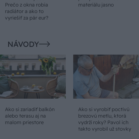
Prečo z okna robia
materiálu jasno
radiátor a ako to
vyriešiť za pár eur?
NÁVODY
Ako si zariadiť balkón
Ako si vyrobiť poctivú
alebo terasu aj na
brezovú metlu, ktorá
malom priestore
vydrží roky? Pavol ich
takto vyrobil už stovky