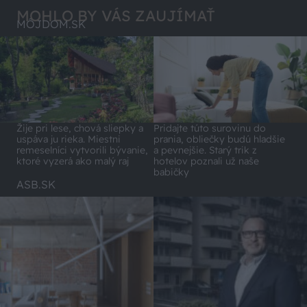
MOHLO BY VÁS ZAUJÍMAŤ
MÔJDOM.SK
Pridajte túto surovinu do
Žije pri lese, chová sliepky a
prania, obliečky budú hladšie
uspáva ju rieka. Miestni
a pevnejšie. Starý trik z
remeselníci vytvorili bývanie,
hotelov poznali už naše
ktoré vyzerá ako malý raj
babičky
ASB.SK