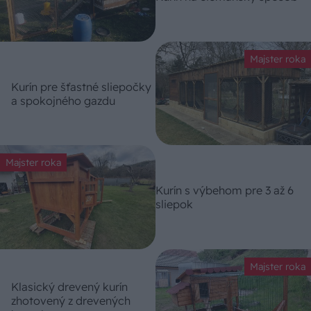
Majster roka
Kurín pre šťastné sliepočky
a spokojného gazdu
Majster roka
Kurín s výbehom pre 3 až 6
sliepok
Majster roka
Klasický drevený kurín
zhotovený z drevených