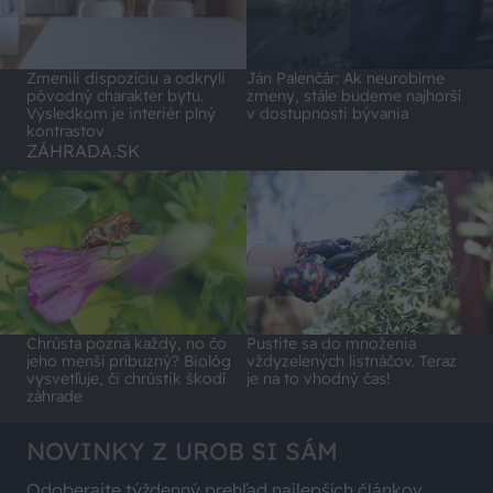
Zmenili dispozíciu a odkryli
Ján Palenčár: Ak neurobíme
pôvodný charakter bytu.
zmeny, stále budeme najhorší
Výsledkom je interiér plný
v dostupnosti bývania
kontrastov
ZÁHRADA.SK
Chrústa pozná každý, no čo
Pustite sa do množenia
jeho menší príbuzný? Biológ
vždyzelených listnáčov. Teraz
vysvetľuje, či chrústik škodí
je na to vhodný čas!
záhrade
NOVINKY Z UROB SI SÁM
Odoberajte týždenný prehľad najlepších článkov