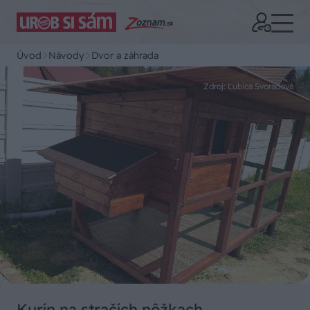
Úvod
Návody
Dvor a záhrada
Zdroj: Ľubica Svoradová
Kurín na stračích nôžkach