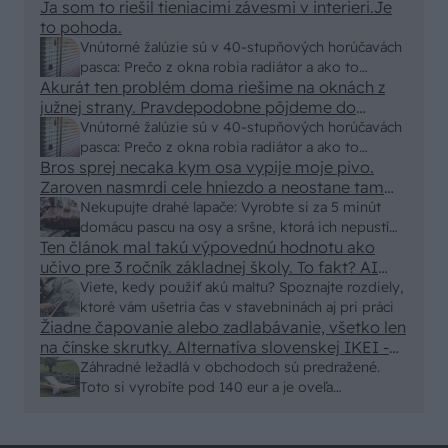
Ja som to riešil tieniacimi závesmi v interieri.Je
to pohoda.
Vnútorné žalúzie sú v 40-stupňových horúčavách
pasca: Prečo z okna robia radiátor a ako to
Akurát ten problém doma riešime na oknách z
vyriešiť za pár eur?
južnej strany. Pravdepodobne pôjdeme do
vonkajšieho tienenia na spôsob markízy
Vnútorné žalúzie sú v 40-stupňových horúčavách
250x150cm. Čínsky predajcovia idú okolo 100
pasca: Prečo z okna robia radiátor a ako to
eur kus.
Bros sprej necaka kym osa vypije moje pivo.
vyriešiť za pár eur?
Zaroven nasmrdi cele hniezdo a neostane tam
nic zive. Vasa pasca naucinke moc efektivne.
Nekupujte drahé lapače: Vyrobte si za 5 minút
Skor pritiahne slimaky
domácu pascu na osy a sršne, ktorá ich nepustí
Ten článok mal takú výpovednú hodnotu ako
von
učivo pre 3 ročník základnej školy. To fakt? AI
alebo nejaka kniha z VŠ? Dnešné rychlotvrdnuce
Viete, kedy použiť akú maltu? Spoznajte rozdiely,
malty - pevnosť 40 Mpa a doba schnutia tak 15
ktoré vám ušetria čas v stavebninách aj pri práci
minut , k tomu vodotesné s kryštálikou. A rozdiel
Žiadne čapovanie alebo zadlabávanie, všetko len
na čínske skrutky. Alternatíva slovenskej IKEI -
- schnutie a zretie. Nič?
čo sa týka pevnosti. Autor si nedal veľa námahy s
Záhradné ležadlá v obchodoch sú predražené.
remeselným spracovaním, škoda. No lepšie než
Toto si vyrobíte pod 140 eur a je oveľa
ten odpad z DTD predávaný v Kauflande alebo
pohodlnejšie!
Lídli.