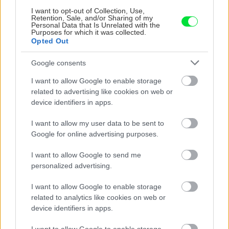
I want to opt-out of Collection, Use,
Retention, Sale, and/or Sharing of my
Personal Data that Is Unrelated with the
Purposes for which it was collected.
Opted Out
Google consents
Chcete dominantu interiéru,
Prečo klasická iz
I want to allow Google to enable storage
related to advertising like cookies on web or
ktorá pritiahne pohľady?
potrubia v mrazo
device identifiers in apps.
Vyrobte si takéto masívne
ako to vyriešiť r
orechové svietidlo
I want to allow my user data to be sent to
Google for online advertising purposes.
I want to allow Google to send me
ZÁHRADA
personalized advertising.
I want to allow Google to enable storage
related to analytics like cookies on web or
device identifiers in apps.