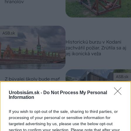
hranolov
ASB.sk
Historickú burzu v Kodani
zachvátil požiar. Zrútila sa aj
jej ikonická veža
ASB.sk
Z bývalej školy bude mať
Ružomberok prvé denné
centrum pre seniorov a
Urobsisám.sk -
Do Not Process My Personal
autistov
Information
If you wish to opt-out of the sale, sharing to third parties, or
Nebojte sa miešať úžitkové
Môj dom
processing of your personal or sensitive information for
druhy s okrasnými, vraví
targeted advertising by us, please use the below opt-out
záhradná architektka Aké
section to confirm your selection. Please note that after your
rastliny sú podľa nej