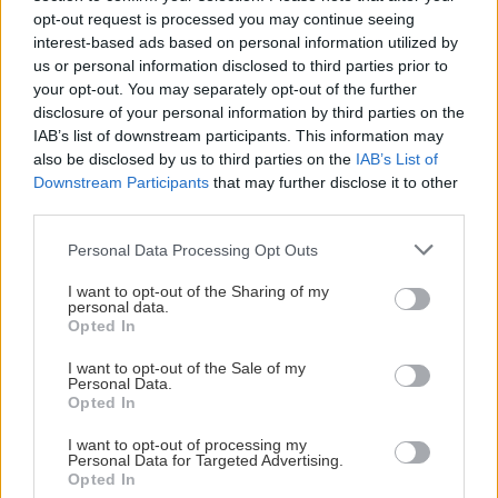
najlepšie na malé plochy?
opt-out request is processed you may continue seeing
interest-based ads based on personal information utilized by
us or personal information disclosed to third parties prior to
Záhrada
your opt-out. You may separately opt-out of the further
Aj nenáročné bambusy
disclosure of your personal information by third parties on the
ocenia trochu pozornosti.
IAB’s list of downstream participants. This information may
Ako ich ošetriť na jar?
also be disclosed by us to third parties on the
IAB’s List of
Downstream Participants
that may further disclose it to other
third parties.
Please note that this website/app uses one or more Google
Personal Data Processing Opt Outs
services and may gather and store information including but
KOMENTÁRE
Pridať
komentár
not limited to your visit or usage behaviour. You may click to
I want to opt-out of the Sharing of my
personal data.
grant or deny consent to Google and its third-party tags to
Opted In
use your data for below specified purposes in below Google
consent section.
I want to opt-out of the Sale of my
Personal Data.
VIDEO
Opted In
I want to opt-out of processing my
Personal Data for Targeted Advertising.
Opted In