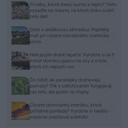
Trvalky, ktoré znesú sucho a teplo? Tieto
vysaďte na miesta, na ktoré slnko svieti
celý deň
Dom s ukážkovou záhradou: Majitelia
mali pri výbere stavebného materiálu
jasno
Nekupujte drahé lapače: Vyrobte si za 5
minút domácu pascu na osy a sršne,
ktorá ich nepustí von
Čo robiť, ak paradajky dozrievajú
pomaly? Trik s odlisťovaním funguje aj
cez leto, ale pozor na chyby
Chcete dominantu interiéru, ktorá
pritiahne pohľady? Vyrobte si takéto
masívne orechové svietidlo