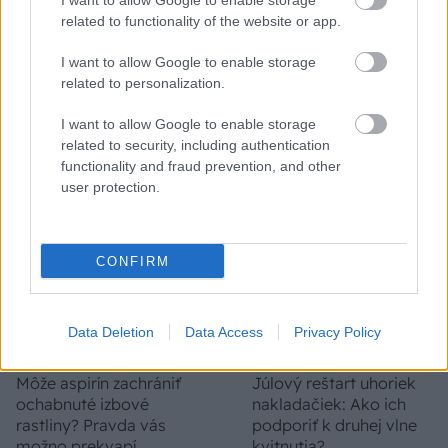
I want to allow Google to enable storage
related to functionality of the website or app.
I want to allow Google to enable storage
Trvalky, ktoré znesú
Nemusí to byť len
related to personalization.
sucho a teplo? Tieto
levanduľa! 7 fialových
vysaďte na miesta, na
krások, ktoré rozžiaria
I want to allow Google to enable storage
ktoré slnko svieti celý
vašu záhradu
related to security, including authentication
deň
functionality and fraud prevention, and other
user protection.
CONFIRM
Data Deletion
Data Access
Privacy Policy
Môže aspirín zachrániť
Júlový reštart uhoriek
ochabnuté izbové
nakladačiek: Ako ich
rastliny? Pravda vás
podporiť k druhej vlne
možno prekvapí
kvitnutia?