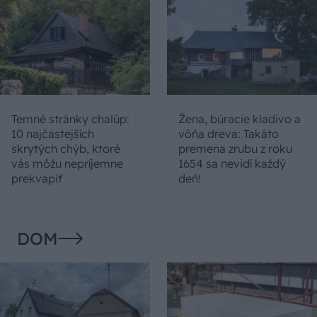
Temné stránky chalúp:
Žena, búracie kladivo a
10 najčastejších
vôňa dreva: Takáto
skrytých chýb, ktoré
premena zrubu z roku
vás môžu nepríjemne
1654 sa nevidí každý
prekvapiť
deň!
DOM