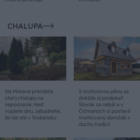
CHALUPA
Na Morave prerobila
S motorovou pílou sa
starú chalupu na
dokáže aj podpísať.
nepoznanie: Keď
Slovák sa nebál a v
vojdete dnu, zabudnete,
Čičmanoch si postavil
že nie ste v Toskánsku
montovaný domček v
duchu tradícií