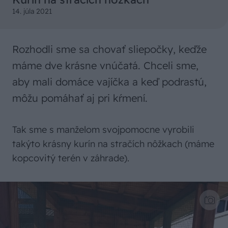
14. júla 2021
Rozhodli sme sa chovať sliepočky, keďže
máme dve krásne vnúčatá. Chceli sme,
aby mali domáce vajíčka a keď podrastú,
môžu pomáhať aj pri kŕmení.
Tak sme s manželom svojpomocne vyrobili
takýto krásny kurín na stračích nôžkach (máme
kopcovitý terén v záhrade).