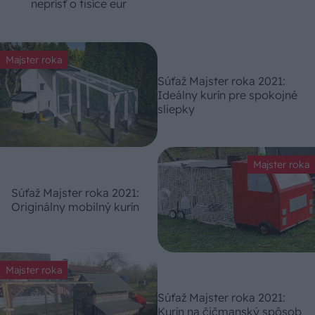
neprísť o tisíce eur
Majster roka
Súťaž Majster roka 2021:
Ideálny kurín pre spokojné
sliepky
Majster roka
Súťaž Majster roka 2021:
Originálny mobilný kurín
Majster roka
Súťaž Majster roka 2021:
Kurín na čičmanský spôsob