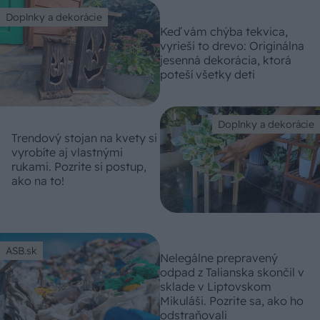
Doplnky a dekorácie
Keď vám chýba tekvica,
vyrieši to drevo: Originálna
jesenná dekorácia, ktorá
poteší všetky deti
Doplnky a dekorácie
Trendový stojan na kvety si
vyrobíte aj vlastnými
rukami. Pozrite si postup,
ako na to!
ASB.sk
Nelegálne prepravený
odpad z Talianska skončil v
sklade v Liptovskom
Mikuláši. Pozrite sa, ako ho
odstraňovali