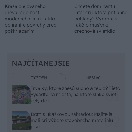
Krása olejovaného
Chcete dominantu
dreva, odolnosť
interiéru, ktorá pritiahne
moderného laku: Takto
pohľady? Vyrobte si
ochránite povrchy pred
takéto masívne
poškriabaním
orechové svietidlo
NAJČÍTANEJŠIE
TÝŽDEŇ
MESIAC
Trvalky, ktoré znesú sucho a teplo? Tieto
vysaďte na miesta, na ktoré slnko svieti
celý deň
Dom s ukážkovou záhradou: Majitelia
mali pri výbere stavebného materiálu
jasno