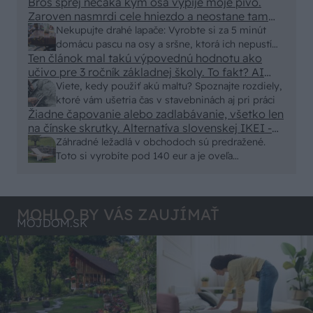
eur kus.
Bros sprej necaka kym osa vypije moje pivo.
vyriešiť za pár eur?
Zaroven nasmrdi cele hniezdo a neostane tam
nic zive. Vasa pasca naucinke moc efektivne.
Nekupujte drahé lapače: Vyrobte si za 5 minút
Skor pritiahne slimaky
domácu pascu na osy a sršne, ktorá ich nepustí
Ten článok mal takú výpovednú hodnotu ako
von
učivo pre 3 ročník základnej školy. To fakt? AI
alebo nejaka kniha z VŠ? Dnešné rychlotvrdnuce
Viete, kedy použiť akú maltu? Spoznajte rozdiely,
malty - pevnosť 40 Mpa a doba schnutia tak 15
ktoré vám ušetria čas v stavebninách aj pri práci
minut , k tomu vodotesné s kryštálikou. A rozdiel
Žiadne čapovanie alebo zadlabávanie, všetko len
na čínske skrutky. Alternatíva slovenskej IKEI -
- schnutie a zretie. Nič?
čo sa týka pevnosti. Autor si nedal veľa námahy s
Záhradné ležadlá v obchodoch sú predražené.
remeselným spracovaním, škoda. No lepšie než
Toto si vyrobíte pod 140 eur a je oveľa
ten odpad z DTD predávaný v Kauflande alebo
pohodlnejšie!
Lídli.
MOHLO BY VÁS ZAUJÍMAŤ
MÔJDOM.SK