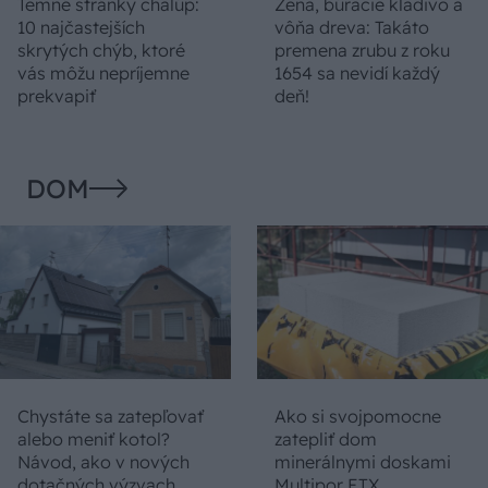
Temné stránky chalúp:
Žena, búracie kladivo a
10 najčastejších
vôňa dreva: Takáto
skrytých chýb, ktoré
premena zrubu z roku
vás môžu nepríjemne
1654 sa nevidí každý
prekvapiť
deň!
DOM
Chystáte sa zatepľovať
Ako si svojpomocne
alebo meniť kotol?
zatepliť dom
Návod, ako v nových
minerálnymi doskami
dotačných výzvach
Multipor ETX