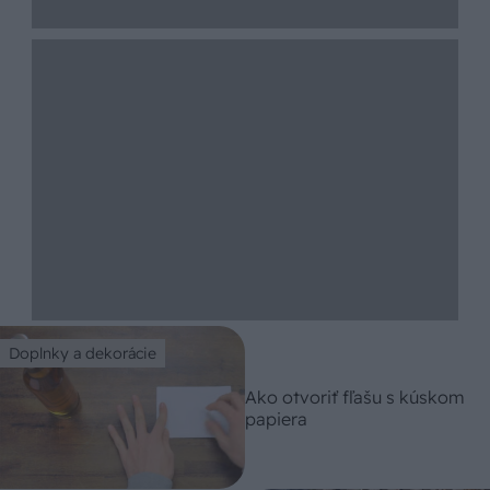
Doplnky a dekorácie
Ako otvoriť fľašu s kúskom
papiera