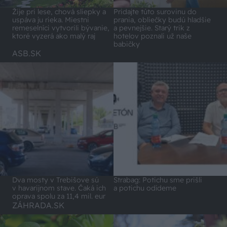
Pridajte túto surovinu do
Žije pri lese, chová sliepky a
prania, obliečky budú hladšie
uspáva ju rieka. Miestni
a pevnejšie. Starý trik z
remeselníci vytvorili bývanie,
hotelov poznali už naše
ktoré vyzerá ako malý raj
babičky
ASB.SK
Dva mosty v Trebišove sú
Strabag: Potichu sme prišli
v havarijnom stave. Čaká ich
a potichu odídeme
oprava spolu za 11,4 mil. eur
ZÁHRADA.SK