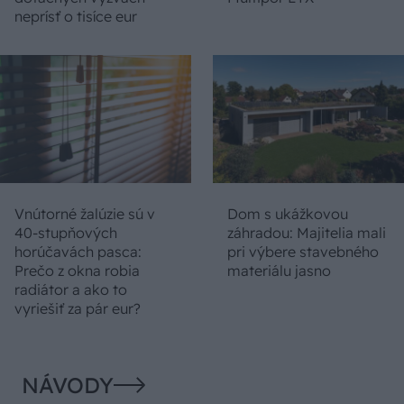
neprísť o tisíce eur
Vnútorné žalúzie sú v
Dom s ukážkovou
40-stupňových
záhradou: Majitelia mali
horúčavách pasca:
pri výbere stavebného
Prečo z okna robia
materiálu jasno
radiátor a ako to
vyriešiť za pár eur?
NÁVODY