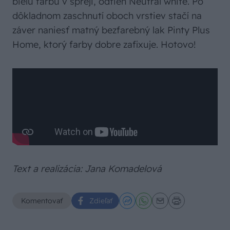
bielu farbu v spreji, odtieň Neutral white. Po
dôkladnom zaschnutí oboch vrstiev stačí na
záver naniesť matný bezfarebný lak Pinty Plus
Home, ktorý farby dobre zafixuje. Hotovo!
Text a realizácia: Jana Komadelová
Komentovať
Zdieľať