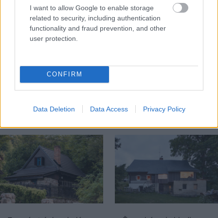
I want to allow Google to enable storage
related to security, including authentication
functionality and fraud prevention, and other
user protection.
Na Morave prerobila
S motorovou pílou sa
starú chalupu na
dokáže aj podpísať.
CONFIRM
nepoznanie: Keď
Slovák sa nebál a v
vojdete dnu, zabudnete,
Čičmanoch si postavil
že nie ste v Toskánsku
montovaný domček v
Data Deletion
Data Access
Privacy Policy
duchu tradícií