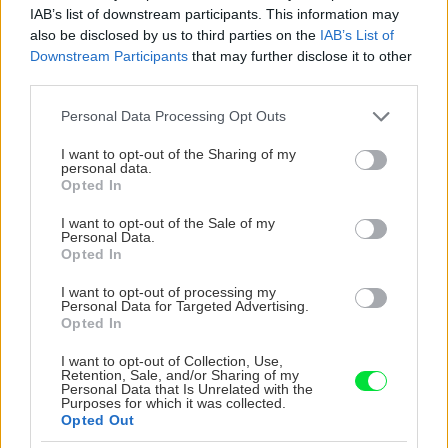
IAB’s list of downstream participants. This information may
ktorá pritiahne pohľady?
potrubia v mrazo
also be disclosed by us to third parties on the
IAB’s List of
Vyrobte si takéto masívne
ako to vyriešiť r
Downstream Participants
that may further disclose it to other
orechové svietidlo
third parties.
Please note that this website/app uses one or more Google
Personal Data Processing Opt Outs
services and may gather and store information including but
ZÁHRADA
not limited to your visit or usage behaviour. You may click to
I want to opt-out of the Sharing of my
personal data.
grant or deny consent to Google and its third-party tags to
Opted In
use your data for below specified purposes in below Google
consent section.
I want to opt-out of the Sale of my
Personal Data.
Opted In
I want to opt-out of processing my
Personal Data for Targeted Advertising.
Opted In
I want to opt-out of Collection, Use,
Trvalky, ktoré znesú
Nemusí to byť len
Retention, Sale, and/or Sharing of my
sucho a teplo? Tieto
levanduľa! 7 fialových
Personal Data that Is Unrelated with the
Purposes for which it was collected.
vysaďte na miesta, na
krások, ktoré rozžiaria
Opted Out
ktoré slnko svieti celý
vašu záhradu