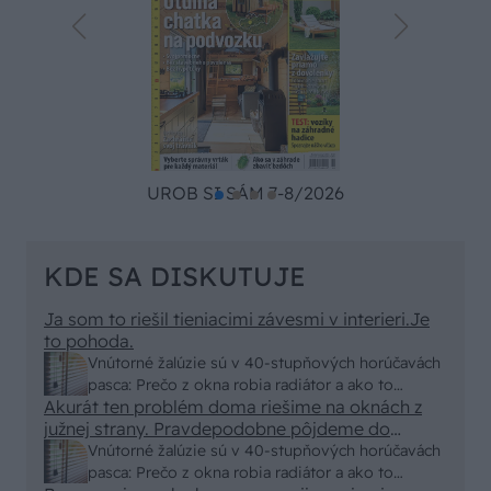
UROB SI SÁM 7-8/2026
KDE SA DISKUTUJE
Ja som to riešil tieniacimi závesmi v interieri.Je
to pohoda.
Vnútorné žalúzie sú v 40-stupňových horúčavách
pasca: Prečo z okna robia radiátor a ako to
Akurát ten problém doma riešime na oknách z
vyriešiť za pár eur?
južnej strany. Pravdepodobne pôjdeme do
vonkajšieho tienenia na spôsob markízy
Vnútorné žalúzie sú v 40-stupňových horúčavách
250x150cm. Čínsky predajcovia idú okolo 100
pasca: Prečo z okna robia radiátor a ako to