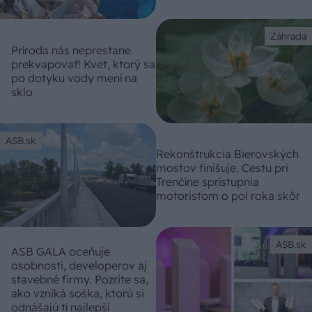
Záhrada
Príroda nás neprestane
prekvapovať! Kvet, ktorý sa
po dotyku vody mení na
sklo
ASB.sk
Rekonštrukcia Bierovských
mostov finišuje. Cestu pri
Trenčíne sprístupnia
motoristom o pol roka skôr
ASB.sk
ASB GALA oceňuje
osobnosti, developerov aj
stavebné firmy. Pozrite sa,
ako vzniká soška, ktorú si
odnášajú tí najlepší