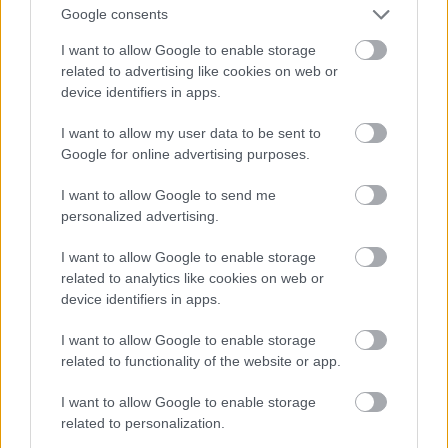
deň
Google consents
I want to allow Google to enable storage
related to advertising like cookies on web or
device identifiers in apps.
I want to allow my user data to be sent to
Google for online advertising purposes.
I want to allow Google to send me
personalized advertising.
Môže aspirín zachrániť
Júlový reštart uhoriek
ochabnuté izbové
nakladačiek: Ako ich
I want to allow Google to enable storage
rastliny? Pravda vás
podporiť k druhej vlne
related to analytics like cookies on web or
možno prekvapí
kvitnutia?
device identifiers in apps.
I want to allow Google to enable storage
CHALUPA
related to functionality of the website or app.
I want to allow Google to enable storage
related to personalization.