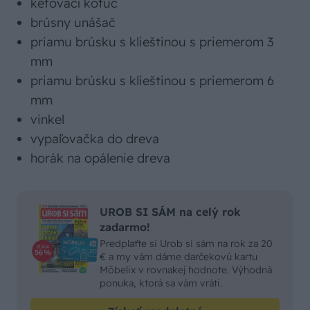
kefovací kotúč
brúsny unášač
priamu brúsku s klieštinou s priemerom 3
mm
priamu brúsku s klieštinou s priemerom 6
mm
vinkel
vypaľovačka do dreva
horák na opálenie dreva
UROB SI SÁM na celý rok
zadarmo!
Predplaťte si Urob si sám na rok za 20
€ a my vám dáme darčekovú kartu
Möbelix v rovnakej hodnote. Výhodná
ponuka, ktorá sa vám vráti.