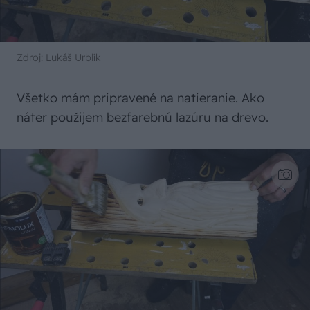
Zdroj: Lukáš Urblík
Všetko mám pripravené na natieranie. Ako
náter použijem bezfarebnú lazúru na drevo.