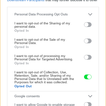
third parties.
Please note that this website/app uses one or more Google
Personal Data Processing Opt Outs
services and may gather and store information including but
not limited to your visit or usage behaviour. You may click to
I want to opt-out of the Sharing of my
personal data.
grant or deny consent to Google and its third-party tags to
Opted In
use your data for below specified purposes in below Google
Zdroj: Lukáš Urblík
consent section.
I want to opt-out of the Sale of my
Personal Data.
Opted In
Ústa rovnako urobím priamou brúskou.
I want to opt-out of processing my
Personal Data for Targeted Advertising.
Opted In
I want to opt-out of Collection, Use,
Retention, Sale, and/or Sharing of my
Personal Data that Is Unrelated with the
Purposes for which it was collected.
Opted Out
Google consents
I want to allow Google to enable storage