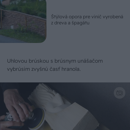
Štýlová opora pre vinič vyrobená
z dreva a špagátu
Uhlovou brúskou s brúsnym unášačom
vybrúsim zvyšnú časť hranola.