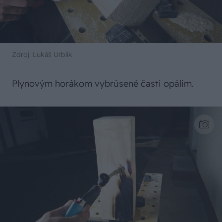
Zdroj: Lukáš Urblík
Plynovým horákom vybrúsené časti opálim.