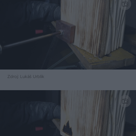
Zdroj: Lukáš Urblík