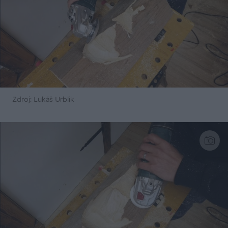
Zdroj: Lukáš Urblík