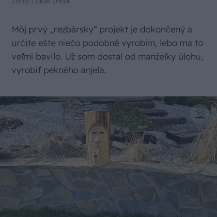
Zdroj: Lukáš Urblík
Môj prvý „rezbársky“ projekt je dokončený a
určite ešte niečo podobné vyrobím, lebo ma to
veľmi bavilo. Už som dostal od manželky úlohu,
vyrobiť pekného anjela.