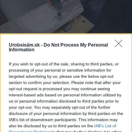
Urobsisám.sk -
Do Not Process My Personal
Information
Zdroj: Lukáš Urblík
If you wish to opt-out of the sale, sharing to third parties, or
processing of your personal or sensitive information for
Postupne viac a viac prehlbujem, aby sa vlnky
targeted advertising by us, please use the below opt-out
začali podobať na bradu.
section to confirm your selection. Please note that after your
opt-out request is processed you may continue seeing
interest-based ads based on personal information utilized by
us or personal information disclosed to third parties prior to
your opt-out. You may separately opt-out of the further
disclosure of your personal information by third parties on the
IAB’s list of downstream participants. This information may
also be disclosed by us to third parties on the
IAB’s List of
Downstream Participants
that may further disclose it to other