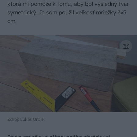
ktorá mi pomôže k tomu, aby bol výsledný tvar
symetrický. Ja som použil veľkosť mriežky 3×5
cm.
Zdroj: Lukáš Urblík