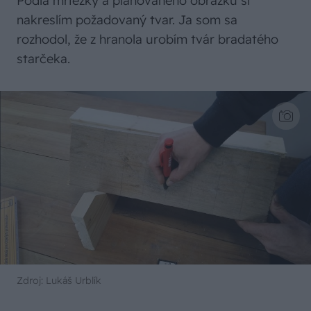
Podľa mriežky a plánovaného obrázku si
nakreslím požadovaný tvar. Ja som sa
rozhodol, že z hranola urobím tvár bradatého
starčeka.
Zdroj: Lukáš Urblík