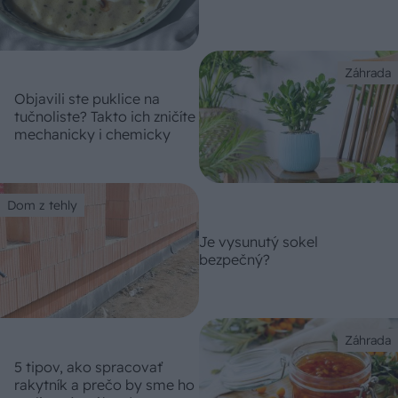
Záhrada
Objavili ste puklice na
tučnoliste? Takto ich zničíte
mechanicky i chemicky
Dom z tehly
Je vysunutý sokel
bezpečný?
Záhrada
5 tipov, ako spracovať
rakytník a prečo by sme ho