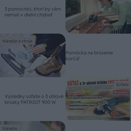
3 pomocníci, ktorí by vám
nemali v dielni chýbať
Náradie a stroje
Pomôcka na brúsenie
korčúľ
Súťaže
Výsledky súťaže o 3 uhlové
brúsky PATRIOT 900 W
Náradie