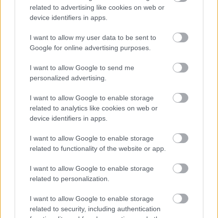
related to advertising like cookies on web or
Pohon: akumulátorová brúska
device identifiers in apps.
Akumulátor: Li-ion, 22 V
I want to allow my user data to be sent to
Priemer kotúča: 125 mm
Google for online advertising purposes.
Motor: 8 000 ot./min., bezuhlíkový
Odporúčaná cena: 349,20 €
I want to allow Google to send me
personalized advertising.
(cena bez akumulátora;
cena akumulátora od 208,80 €/ks)
I want to allow Google to enable storage
www.hilti.sk
related to analytics like cookies on web or
device identifiers in apps.
TEXT: Andrea Dingová v spolupráci s
I want to allow Google to enable storage
related to functionality of the website or app.
jednotlivými firmami
FOTO: archív firiem
I want to allow Google to enable storage
ZDROJ časopis Urob si sám
related to personalization.
I want to allow Google to enable storage
related to security, including authentication
Komentovať
Zdieľať