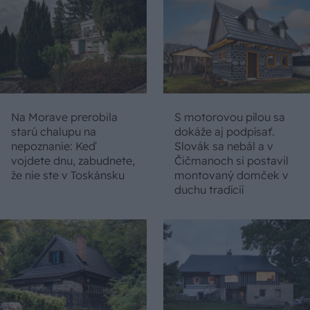
Na Morave prerobila
S motorovou pílou sa
starú chalupu na
dokáže aj podpísať.
nepoznanie: Keď
Slovák sa nebál a v
vojdete dnu, zabudnete,
Čičmanoch si postavil
že nie ste v Toskánsku
montovaný domček v
duchu tradícií