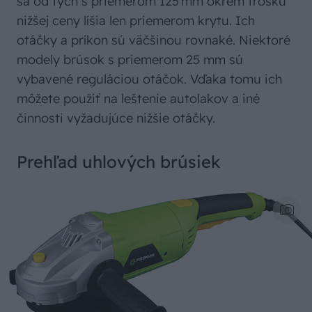
sa od tých s priemerom 125 mm okrem trošku
nižšej ceny líšia len priemerom krytu. Ich
otáčky a príkon sú väčšinou rovnaké. Niektoré
modely brúsok s priemerom 25 mm sú
vybavené reguláciou otáčok. Vďaka tomu ich
môžete použiť na leštenie autolakov a iné
činnosti vyžadujúce nižšie otáčky.
Prehľad uhlových brúsiek