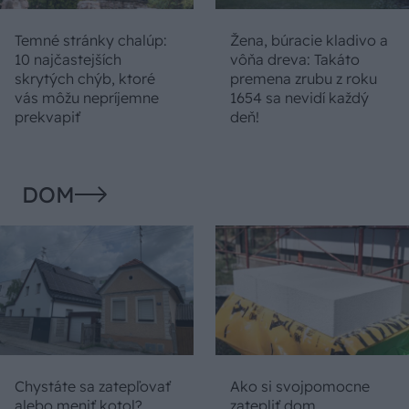
Temné stránky chalúp:
Žena, búracie kladivo a
10 najčastejších
vôňa dreva: Takáto
skrytých chýb, ktoré
premena zrubu z roku
vás môžu nepríjemne
1654 sa nevidí každý
prekvapiť
deň!
DOM
Chystáte sa zatepľovať
Ako si svojpomocne
alebo meniť kotol?
zatepliť dom