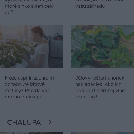
ktoré slnko svieti celý
vašu záhradu
deň
Môže aspirín zachrániť
Júlový reštart uhoriek
ochabnuté izbové
nakladačiek: Ako ich
rastliny? Pravda vás
podporiť k druhej vlne
možno prekvapí
kvitnutia?
CHALUPA