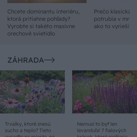
Chcete dominantu interiéru,
Prečo klasická iz
ktorá pritiahne pohľady?
potrubia v mrazo
Vyrobte si takéto masívne
ako to vyriešiť r
orechové svietidlo
ZÁHRADA
Trvalky, ktoré znesú
Nemusí to byť len
sucho a teplo? Tieto
levanduľa! 7 fialových
vysaďte na miesta, na
krások, ktoré rozžiaria