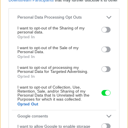
third parties.
Please note that this website/app uses one or more Google
Personal Data Processing Opt Outs
services and may gather and store information including but
not limited to your visit or usage behaviour. You may click to
I want to opt-out of the Sharing of my
personal data.
grant or deny consent to Google and its third-party tags to
Opted In
use your data for below specified purposes in below Google
Zdroj: Hilti
consent section.
I want to opt-out of the Sale of my
Personal Data.
Opted In
AG 4S-A22 (125)
I want to opt-out of processing my
Personal Data for Targeted Advertising.
Opted In
Profesionálna akumulátorová uhlová brúska na
každodenné rezanie a brúsenie s kotúčmi do
I want to opt-out of Collection, Use,
Retention, Sale, and/or Sharing of my
priemeru 125 mm. Vhodná na rezanie, brúsenie,
Personal Data that Is Unrelated with the
Purposes for which it was collected.
obrusovanie a leštenie ocele, ostatných kovov
Opted Out
a minerálnych materiálov a dokončovacie
Google consents
úpravy.
I want to allow Google to enable storage