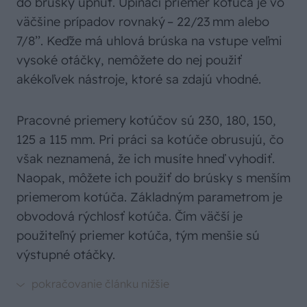
do brúsky upnúť. Upínací priemer kotúča je vo
väčšine prípadov rovnaký – 22/23 mm alebo
7/8’’. Keďže má uhlová brúska na vstupe veľmi
vysoké otáčky, nemôžete do nej použiť
akékoľvek nástroje, ktoré sa zdajú vhodné.
Pracovné priemery kotúčov sú 230, 180, 150,
125 a 115 mm. Pri práci sa kotúče obrusujú, čo
však neznamená, že ich musíte hneď vyhodiť.
Naopak, môžete ich použiť do brúsky s menším
priemerom kotúča. Základným parametrom je
obvodová rýchlosť kotúča. Čím väčší je
použiteľný priemer kotúča, tým menšie sú
výstupné otáčky.