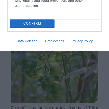
functionality and fraud prevention, and other
user protection.
Náradie
brúsne kotúče
uhlové brúsky
CONFIRM
SÚVISIACE
Data Deletion
Data Access
Privacy Policy
Čo robiť, ak paradajky dozrievajú pomaly? Trik s