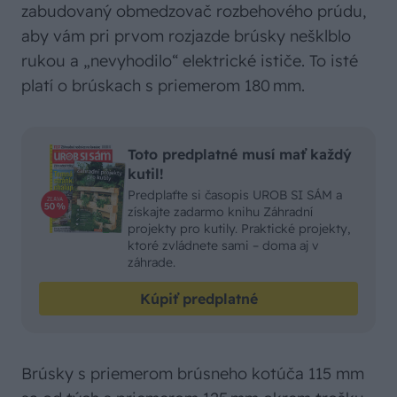
zabudovaný obmedzovač rozbehového prúdu,
aby vám pri prvom rozjazde brúsky nešklblo
rukou a „nevyhodilo“ elektrické ističe. To isté
platí o brúskach s priemerom 180 mm.
Toto predplatné musí mať každý
kutil!
Predplaťte si časopis UROB SI SÁM a
získajte zadarmo knihu Záhradní
projekty pro kutily. Praktické projekty,
ktoré zvládnete sami – doma aj v
záhrade.
Kúpiť predplatné
Brúsky s priemerom brúsneho kotúča 115 mm