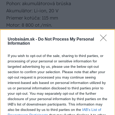
Pohon: akumulátorová brúska
Akumulátor: Li-ion, 20 V
Priemer kotúča: 115 mm
Motor: 8 800 ot./min.
Rukoväť: ergonomická bočná
Odporúčaná cena: 49 € (cena bez akumulátora;
Urobsisám.sk -
Do Not Process My Personal
Information
cena akumulátora 40 €/ks)
www.hornbach.sk
If you wish to opt-out of the sale, sharing to third parties, or
processing of your personal or sensitive information for
targeted advertising by us, please use the below opt-out
section to confirm your selection. Please note that after your
opt-out request is processed you may continue seeing
interest-based ads based on personal information utilized by
us or personal information disclosed to third parties prior to
your opt-out. You may separately opt-out of the further
disclosure of your personal information by third parties on the
IAB’s list of downstream participants. This information may
also be disclosed by us to third parties on the
IAB’s List of
Downstream Participants
that may further disclose it to other