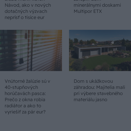
Návod, ako v nových
minerálnymi doskami
dotačných výzvach
Multipor ETX
neprísť o tisíce eur
Vnútorné žalúzie sú v
Dom s ukážkovou
40-stupňových
záhradou: Majitelia mali
horúčavách pasca:
pri výbere stavebného
Prečo z okna robia
materiálu jasno
radiátor a ako to
vyriešiť za pár eur?