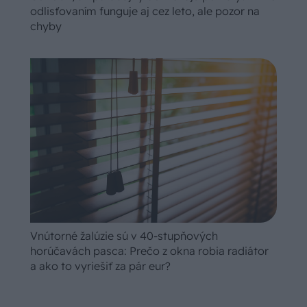
odlisťovaním funguje aj cez leto, ale pozor na
chyby
Vnútorné žalúzie sú v 40-stupňových
horúčavách pasca: Prečo z okna robia radiátor
a ako to vyriešiť za pár eur?