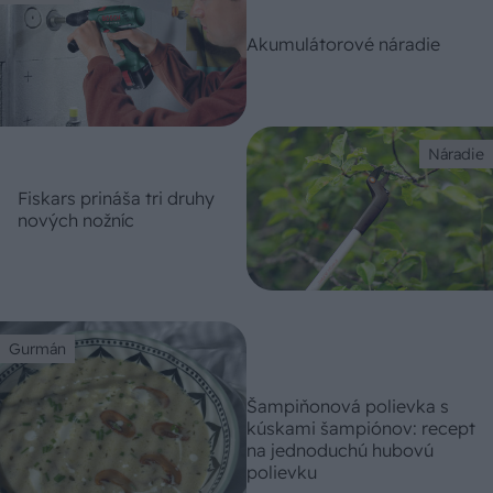
Akumulátorové náradie
Náradie
Fiskars prináša tri druhy
nových nožníc
Gurmán
Šampiňonová polievka s
kúskami šampiónov: recept
na jednoduchú hubovú
polievku