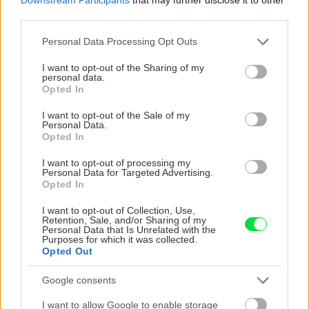
third parties.
Prvý spôsob máme hotový.
Please note that this website/app uses one or more Google
Personal Data Processing Opt Outs
services and may gather and store information including but
not limited to your visit or usage behaviour. You may click to
I want to opt-out of the Sharing of my
personal data.
grant or deny consent to Google and its third-party tags to
Opted In
use your data for below specified purposes in below Google
consent section.
I want to opt-out of the Sale of my
Personal Data.
Opted In
I want to opt-out of processing my
Personal Data for Targeted Advertising.
Opted In
I want to opt-out of Collection, Use,
Retention, Sale, and/or Sharing of my
Personal Data that Is Unrelated with the
Zdroj: Lukáš Urblík
Purposes for which it was collected.
Opted Out
Druhý spôsob
Google consents
I want to allow Google to enable storage