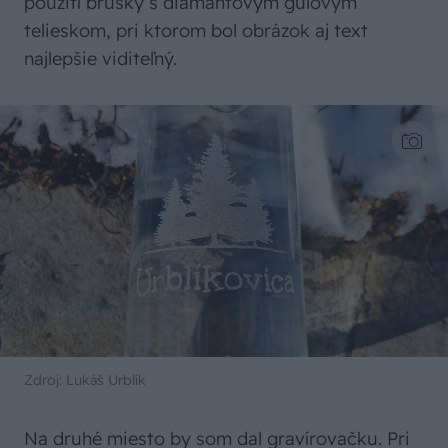
použití brúsky s diamantovým guľovým
telieskom, pri ktorom bol obrázok aj text
najlepšie viditeľný.
Zdroj: Lukáš Urblík
Na druhé miesto by som dal gravírovačku. Pri