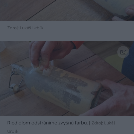
Zdroj: Lukáš Urblík
Riedidlom odstránime zvyšnú farbu.
|
Zdroj: Lukáš
Urblík