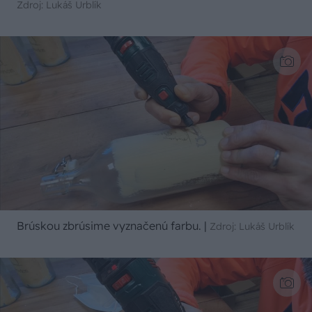
Zdroj: Lukáš Urblík
Brúskou zbrúsime vyznačenú farbu.
|
Zdroj: Lukáš Urblík