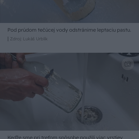
Pod prúdom tečúcej vody odstránime leptaciu pastu.
|
Zdroj: Lukáš Urblík
Keďže sme pri treťom spôsobe použili viac vrstiev