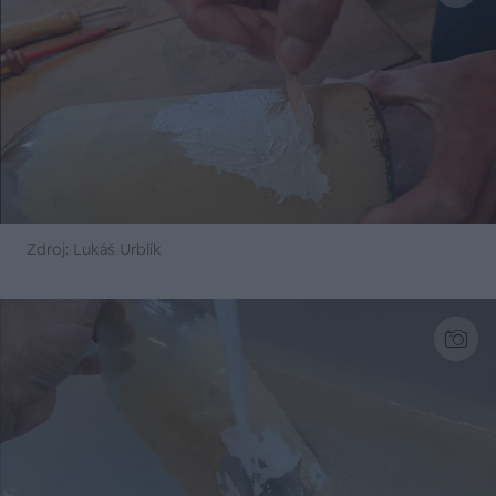
Zdroj: Lukáš Urblík