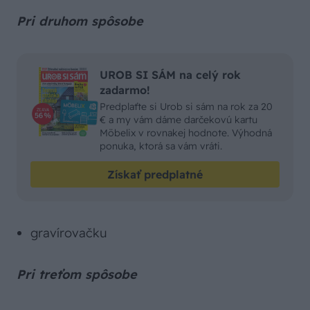
Pri druhom spôsobe
UROB SI SÁM na celý rok
zadarmo!
Predplaťte si Urob si sám na rok za 20
€ a my vám dáme darčekovú kartu
Möbelix v rovnakej hodnote. Výhodná
ponuka, ktorá sa vám vráti.
Získať predplatné
gravírovačku
Pri treťom spôsobe