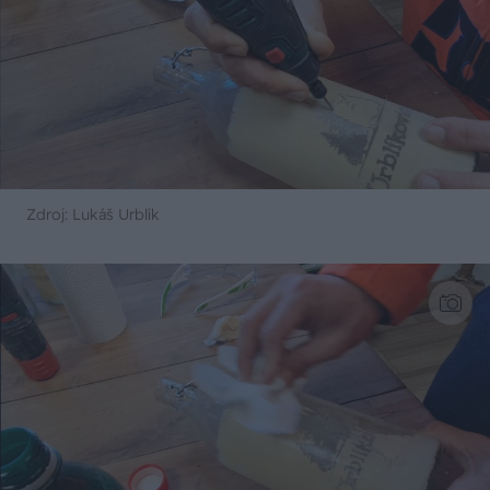
Zdroj: Lukáš Urblík