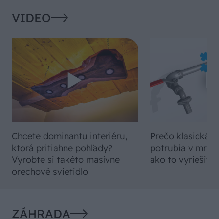
VIDEO
Chcete dominantu interiéru,
Prečo klasická iz
ktorá pritiahne pohľady?
potrubia v mrazo
Vyrobte si takéto masívne
ako to vyriešiť r
orechové svietidlo
ZÁHRADA