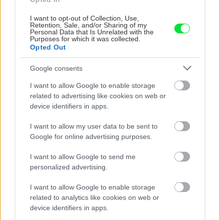
nepoznanie: Keď
Slovák sa nebál a v
vojdete dnu, zabudnete,
Čičmanoch si postavil
I want to opt-out of Collection, Use,
že nie ste v Toskánsku
montovaný domček v
Retention, Sale, and/or Sharing of my
duchu tradícií
Personal Data that Is Unrelated with the
Purposes for which it was collected.
Opted Out
Google consents
I want to allow Google to enable storage
related to advertising like cookies on web or
device identifiers in apps.
I want to allow my user data to be sent to
Google for online advertising purposes.
Temné stránky chalúp:
Žena, búracie kladivo a
10 najčastejších
vôňa dreva: Takáto
I want to allow Google to send me
skrytých chýb, ktoré
premena zrubu z roku
personalized advertising.
vás môžu nepríjemne
1654 sa nevidí každý
prekvapiť
deň!
I want to allow Google to enable storage
related to analytics like cookies on web or
device identifiers in apps.