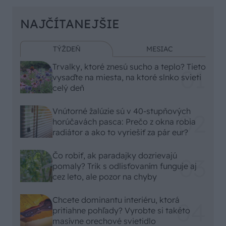
NAJČÍTANEJŠIE
TÝŽDEŇ
MESIAC
Trvalky, ktoré znesú sucho a teplo? Tieto
vysaďte na miesta, na ktoré slnko svieti
celý deň
Vnútorné žalúzie sú v 40-stupňových
horúčavách pasca: Prečo z okna robia
radiátor a ako to vyriešiť za pár eur?
Čo robiť, ak paradajky dozrievajú
pomaly? Trik s odlisťovaním funguje aj
cez leto, ale pozor na chyby
Chcete dominantu interiéru, ktorá
pritiahne pohľady? Vyrobte si takéto
masívne orechové svietidlo