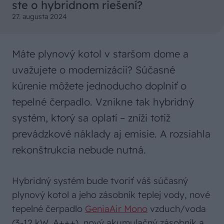
ste o hybridnom riešení?
27. augusta 2024
Máte plynový kotol v staršom dome a
uvažujete o modernizácii? Súčasné
kúrenie môžete jednoducho doplniť o
tepelné čerpadlo. Vznikne tak hybridný
systém, ktorý sa oplatí – zníži totiž
prevádzkové náklady aj emisie. A rozsiahla
rekonštrukcia nebude nutná.
Hybridný systém bude tvoriť váš súčasný
plynový kotol a jeho zásobník teplej vody, nové
tepelné čerpadlo
GeniaAir Mono
vzduch/voda
(3-12 kW, A+++), nový akumulačný zásobník a