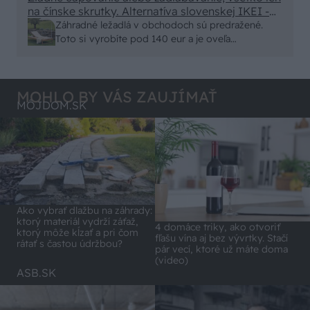
na čínske skrutky. Alternatíva slovenskej IKEI -
- schnutie a zretie. Nič?
čo sa týka pevnosti. Autor si nedal veľa námahy s
Záhradné ležadlá v obchodoch sú predražené.
remeselným spracovaním, škoda. No lepšie než
Toto si vyrobíte pod 140 eur a je oveľa
ten odpad z DTD predávaný v Kauflande alebo
pohodlnejšie!
Lídli.
MOHLO BY VÁS ZAUJÍMAŤ
MÔJDOM.SK
Ako vybrať dlažbu na záhrady:
ktorý materiál vydrží záťaž,
4 domáce triky, ako otvoriť
ktorý môže kĺzať a pri čom
fľašu vína aj bez vývrtky. Stačí
rátať s častou údržbou?
pár vecí, ktoré už máte doma
(video)
ASB.SK