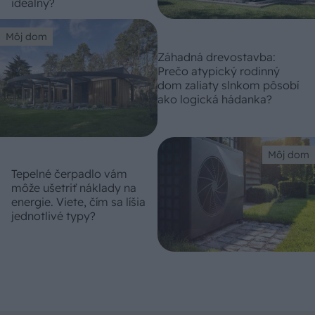
ideálny?
Môj dom
Záhadná drevostavba:
Prečo atypický rodinný
dom zaliaty slnkom pôsobí
ako logická hádanka?
Môj dom
Tepelné čerpadlo vám
môže ušetriť náklady na
energie. Viete, čím sa líšia
jednotlivé typy?