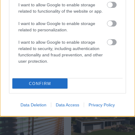
DOM
I want to allow Google to enable storage
related to functionality of the website or app.
I want to allow Google to enable storage
related to personalization.
I want to allow Google to enable storage
related to security, including authentication
functionality and fraud prevention, and other
user protection.
Chystáte sa zatepľovať
Ako si svojpomocne
alebo meniť kotol?
zatepliť dom
Návod, ako v nových
minerálnymi doskami
dotačných výzvach
Multipor ETX
CONFIRM
neprísť o tisíce eur
Data Deletion
Data Access
Privacy Policy