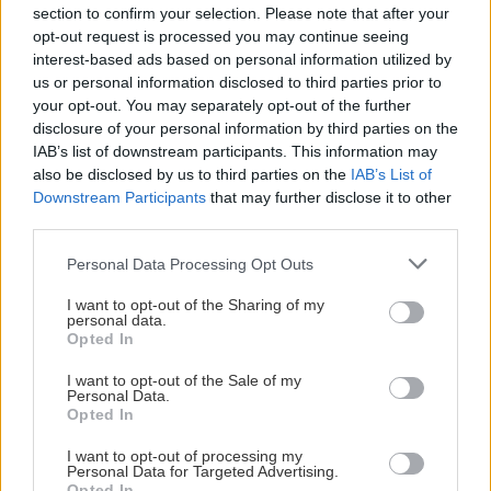
section to confirm your selection. Please note that after your
opt-out request is processed you may continue seeing
Nemusí to byť len
Môže aspirín zachrániť
interest-based ads based on personal information utilized by
levanduľa! 7 fialových
ochabnuté izbové
us or personal information disclosed to third parties prior to
krások, ktoré rozžiaria
rastliny? Pravda vás
your opt-out. You may separately opt-out of the further
vašu záhradu
možno prekvapí
disclosure of your personal information by third parties on the
IAB’s list of downstream participants. This information may
also be disclosed by us to third parties on the
IAB’s List of
Downstream Participants
that may further disclose it to other
CHALUPA
third parties.
Please note that this website/app uses one or more Google
Personal Data Processing Opt Outs
services and may gather and store information including but
not limited to your visit or usage behaviour. You may click to
I want to opt-out of the Sharing of my
personal data.
grant or deny consent to Google and its third-party tags to
Opted In
use your data for below specified purposes in below Google
consent section.
I want to opt-out of the Sale of my
Personal Data.
Opted In
Na Morave prerobila
S motorovou pílou sa
I want to opt-out of processing my
starú chalupu na
dokáže aj podpísať.
Personal Data for Targeted Advertising.
Opted In