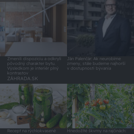
Zmenili dispozíciu a odkryli
Ján Palenčár: Ak neurobíme
pôvodný charakter bytu.
zmeny, stále budeme najhorší
Výsledkom je interiér plný
v dostupnosti bývania
kontrastov
ZÁHRADA.SK
Recept na rýchlokvasené
Hnedožlté škvrny na rajčinách: