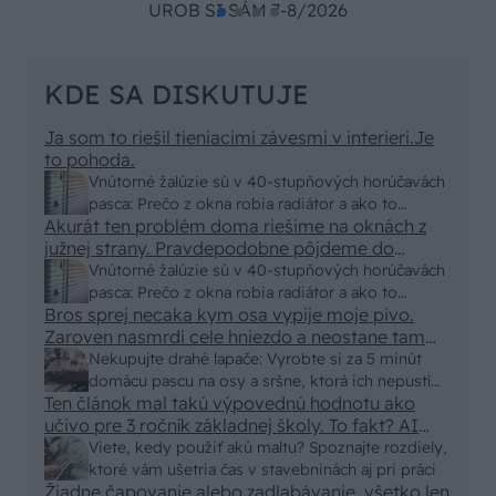
UROB SI SÁM 7-8/2026
KDE SA DISKUTUJE
Ja som to riešil tieniacimi závesmi v interieri.Je
to pohoda.
Vnútorné žalúzie sú v 40-stupňových horúčavách
pasca: Prečo z okna robia radiátor a ako to
Akurát ten problém doma riešime na oknách z
vyriešiť za pár eur?
južnej strany. Pravdepodobne pôjdeme do
vonkajšieho tienenia na spôsob markízy
Vnútorné žalúzie sú v 40-stupňových horúčavách
250x150cm. Čínsky predajcovia idú okolo 100
pasca: Prečo z okna robia radiátor a ako to
eur kus.
Bros sprej necaka kym osa vypije moje pivo.
vyriešiť za pár eur?
Zaroven nasmrdi cele hniezdo a neostane tam
nic zive. Vasa pasca naucinke moc efektivne.
Nekupujte drahé lapače: Vyrobte si za 5 minút
Skor pritiahne slimaky
domácu pascu na osy a sršne, ktorá ich nepustí
Ten článok mal takú výpovednú hodnotu ako
von
učivo pre 3 ročník základnej školy. To fakt? AI
alebo nejaka kniha z VŠ? Dnešné rychlotvrdnuce
Viete, kedy použiť akú maltu? Spoznajte rozdiely,
malty - pevnosť 40 Mpa a doba schnutia tak 15
ktoré vám ušetria čas v stavebninách aj pri práci
minut , k tomu vodotesné s kryštálikou. A rozdiel
Žiadne čapovanie alebo zadlabávanie, všetko len