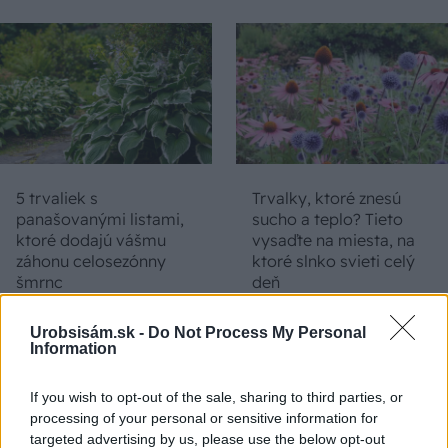
5 trvaliek s
Trvalky, ktoré znesú
panašovanými listami,
sucho a teplo? Tieto
ktoré dodajú vášmu
vysaďte na miesta, na
záhonu celosezónny
ktoré slnko svieti celý
šmrnc
deň
Urobsisám.sk -
Do Not Process My Personal
Information
If you wish to opt-out of the sale, sharing to third parties, or
processing of your personal or sensitive information for
targeted advertising by us, please use the below opt-out