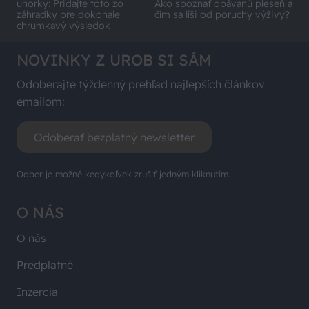
uhorky: Pridajte toto zo
Ako spoznať obávanú pleseň a
záhradky pre dokonale
čím sa líši od poruchy výživy?
chrumkavý výsledok
NOVINKY Z UROB SI SÁM
Odoberajte týždenný prehľad najlepších článkov
emailom:
Odoberať bezplatný newsletter
Odber je možné kedykoľvek zrušiť jedným kliknutím.
O NÁS
O nás
Predplatné
Inzercia