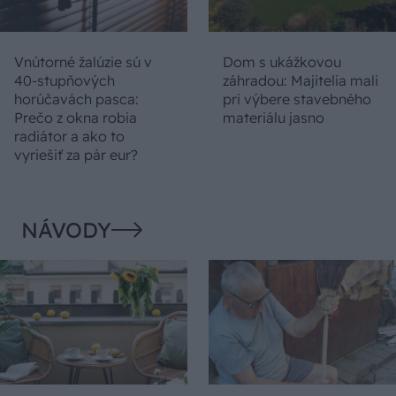
Vnútorné žalúzie sú v
Dom s ukážkovou
40-stupňových
záhradou: Majitelia mali
horúčavách pasca:
pri výbere stavebného
Prečo z okna robia
materiálu jasno
radiátor a ako to
vyriešiť za pár eur?
NÁVODY