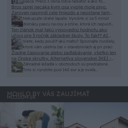
250x150cm. Čínsky predajcovia idú okolo 100
pasca: Prečo z okna robia radiátor a ako to
eur kus.
Bros sprej necaka kym osa vypije moje pivo.
vyriešiť za pár eur?
Zaroven nasmrdi cele hniezdo a neostane tam
nic zive. Vasa pasca naucinke moc efektivne.
Nekupujte drahé lapače: Vyrobte si za 5 minút
Skor pritiahne slimaky
domácu pascu na osy a sršne, ktorá ich nepustí
Ten článok mal takú výpovednú hodnotu ako
von
učivo pre 3 ročník základnej školy. To fakt? AI
alebo nejaka kniha z VŠ? Dnešné rychlotvrdnuce
Viete, kedy použiť akú maltu? Spoznajte rozdiely,
malty - pevnosť 40 Mpa a doba schnutia tak 15
ktoré vám ušetria čas v stavebninách aj pri práci
minut , k tomu vodotesné s kryštálikou. A rozdiel
Žiadne čapovanie alebo zadlabávanie, všetko len
na čínske skrutky. Alternatíva slovenskej IKEI -
- schnutie a zretie. Nič?
čo sa týka pevnosti. Autor si nedal veľa námahy s
Záhradné ležadlá v obchodoch sú predražené.
remeselným spracovaním, škoda. No lepšie než
Toto si vyrobíte pod 140 eur a je oveľa
ten odpad z DTD predávaný v Kauflande alebo
pohodlnejšie!
Lídli.
MOHLO BY VÁS ZAUJÍMAŤ
MÔJDOM.SK