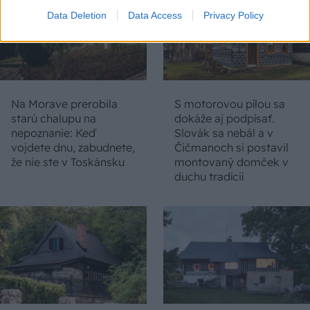
Data Deletion
Data Access
Privacy Policy
Na Morave prerobila
S motorovou pílou sa
starú chalupu na
dokáže aj podpísať.
nepoznanie: Keď
Slovák sa nebál a v
vojdete dnu, zabudnete,
Čičmanoch si postavil
že nie ste v Toskánsku
montovaný domček v
duchu tradícií