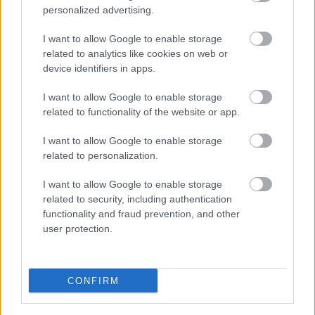
ktoré slnko svieti celý
vašu záhradu
personalized advertising.
deň
I want to allow Google to enable storage
related to analytics like cookies on web or
device identifiers in apps.
I want to allow Google to enable storage
related to functionality of the website or app.
I want to allow Google to enable storage
related to personalization.
Môže aspirín zachrániť
Júlový reštart uhoriek
ochabnuté izbové
nakladačiek: Ako ich
I want to allow Google to enable storage
rastliny? Pravda vás
podporiť k druhej vlne
related to security, including authentication
možno prekvapí
kvitnutia?
functionality and fraud prevention, and other
user protection.
CHALUPA
CONFIRM