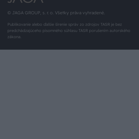
© JAGA GROUP, s. r. o. Všetky práva vyhradené.
Publikovanie alebo ďalšie šírenie správ zo zdrojov TASR je bez
predchádzajúceho písomného súhlasu TASR porušením autorského
zákona.