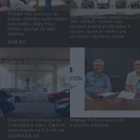
Pridajte túto surovinu do
prania, obliečky budú hladšie
Deti odrástli, rodičia majú
a pevnejšie. Starý trik z
bývanie presne podľa seba. V
hotelov poznali už naše
novom dome je všetko pre
babičky
ich život i návštevy vnúčat
ASB.SK
Dva mosty v Trebišove sú
Strabag: Potichu sme prišli
v havarijnom stave. Čaká ich
a potichu odídeme
oprava spolu za 11,4 mil. eur
ZÁHRADA.SK