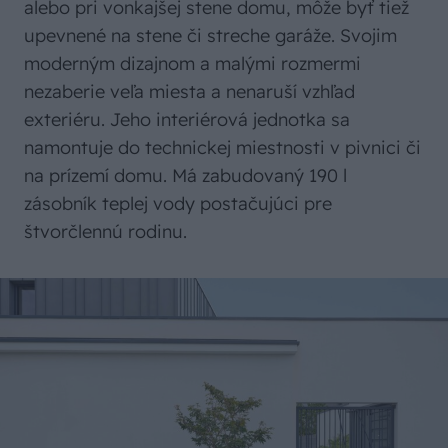
alebo pri vonkajšej stene domu, môže byť tiež
upevnené na stene či streche garáže. Svojim
moderným dizajnom a malými rozmermi
nezaberie veľa miesta a nenaruší vzhľad
exteriéru. Jeho interiérová jednotka sa
namontuje do technickej miestnosti v pivnici či
na prízemí domu. Má zabudovaný 190 l
zásobník teplej vody postačujúci pre
štvorčlennú rodinu.