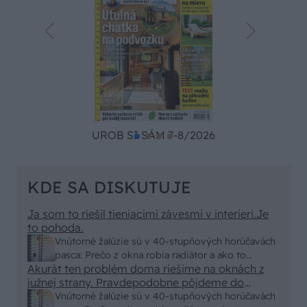
UROB SI SÁM 7-8/2026
KDE SA DISKUTUJE
Ja som to riešil tieniacimi závesmi v interieri.Je
to pohoda.
Vnútorné žalúzie sú v 40-stupňových horúčavách
pasca: Prečo z okna robia radiátor a ako to
Akurát ten problém doma riešime na oknách z
vyriešiť za pár eur?
južnej strany. Pravdepodobne pôjdeme do
vonkajšieho tienenia na spôsob markízy
Vnútorné žalúzie sú v 40-stupňových horúčavách