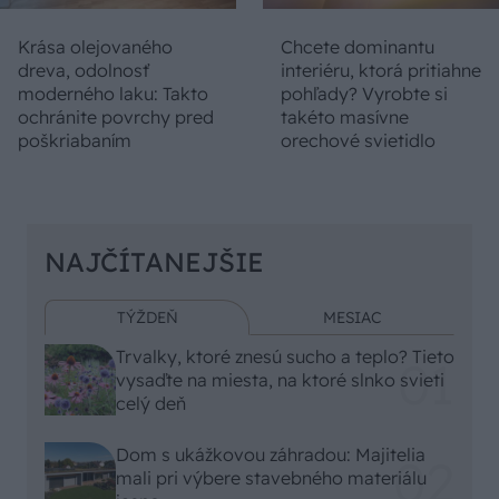
Krása olejovaného
Chcete dominantu
dreva, odolnosť
interiéru, ktorá pritiahne
moderného laku: Takto
pohľady? Vyrobte si
ochránite povrchy pred
takéto masívne
poškriabaním
orechové svietidlo
NAJČÍTANEJŠIE
TÝŽDEŇ
MESIAC
Trvalky, ktoré znesú sucho a teplo? Tieto
vysaďte na miesta, na ktoré slnko svieti
celý deň
Dom s ukážkovou záhradou: Majitelia
mali pri výbere stavebného materiálu