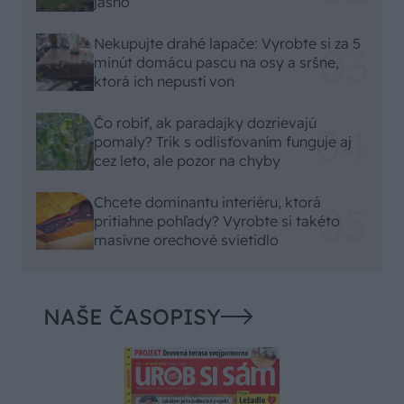
jasno
Nekupujte drahé lapače: Vyrobte si za 5
minút domácu pascu na osy a sršne,
ktorá ich nepustí von
Čo robiť, ak paradajky dozrievajú
pomaly? Trik s odlisťovaním funguje aj
cez leto, ale pozor na chyby
Chcete dominantu interiéru, ktorá
pritiahne pohľady? Vyrobte si takéto
masívne orechové svietidlo
NAŠE ČASOPISY