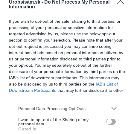
môže ušetriť náklady na
Urobsisám.sk -
Do Not Process My Personal
Information
energie. Viete, čím sa líšia
jednotlivé typy?
If you wish to opt-out of the sale, sharing to third parties, or
processing of your personal or sensitive information for
targeted advertising by us, please use the below opt-out
section to confirm your selection. Please note that after your
opt-out request is processed you may continue seeing
interest-based ads based on personal information utilized by
us or personal information disclosed to third parties prior to
VIDEO
your opt-out. You may separately opt-out of the further
disclosure of your personal information by third parties on the
IAB’s list of downstream participants. This information may
also be disclosed by us to third parties on the
IAB’s List of
Downstream Participants
that may further disclose it to other
third parties.
Please note that this website/app uses one or more Google
Personal Data Processing Opt Outs
services and may gather and store information including but
not limited to your visit or usage behaviour. You may click to
I want to opt-out of the Sharing of my
personal data.
grant or deny consent to Google and its third-party tags to
Opted In
use your data for below specified purposes in below Google