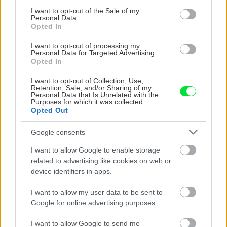
Chcete dominantu interiéru,
Prečo klasická iz
consent section.
I want to opt-out of the Sale of my
Personal Data.
ktorá pritiahne pohľady?
potrubia v mrazo
Opted In
Vyrobte si takéto masívne
ako to vyriešiť r
orechové svietidlo
I want to opt-out of processing my
Personal Data for Targeted Advertising.
Opted In
I want to opt-out of Collection, Use,
ZÁHRADA
Retention, Sale, and/or Sharing of my
Personal Data that Is Unrelated with the
Purposes for which it was collected.
Opted Out
Google consents
I want to allow Google to enable storage
related to advertising like cookies on web or
device identifiers in apps.
I want to allow my user data to be sent to
Trvalky, ktoré znesú
Nemusí to byť len
Google for online advertising purposes.
sucho a teplo? Tieto
levanduľa! 7 fialových
vysaďte na miesta, na
krások, ktoré rozžiaria
I want to allow Google to send me