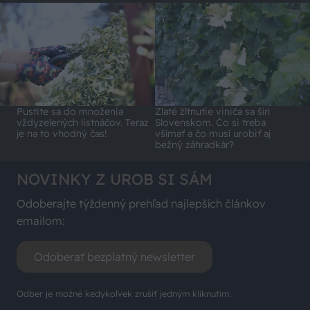
Pustite sa do množenia
Zlaté žltnutie viniča sa šíri
vždyzelených listnáčov. Teraz
Slovenskom. Čo si treba
je na to vhodný čas!
všímať a čo musí urobiť aj
bežný záhradkár?
NOVINKY Z UROB SI SÁM
Odoberajte týždenný prehľad najlepších článkov
emailom:
Odoberať bezplatný newsletter
Odber je možné kedykoľvek zrušiť jedným kliknutím.