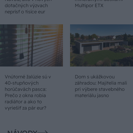
dotačných výzvach
Multipor ETX
neprísť o tisíce eur
Vnútorné žalúzie sú v
Dom s ukážkovou
40-stupňových
záhradou: Majitelia mali
horúčavách pasca:
pri výbere stavebného
Prečo z okna robia
materiálu jasno
radiátor a ako to
vyriešiť za pár eur?
NÁVODY