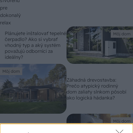
Plánujete inštalovať tepelné
Môj dom
čerpadlo? Ako si vybrať
vhodný typ a aký systém
považujú odborníci za
ideálny?
Môj dom
Záhadná drevostavba:
Prečo atypický rodinný
dom zaliaty slnkom pôsobí
ako logická hádanka?
Môj dom
Tepelné čerpadlo vám