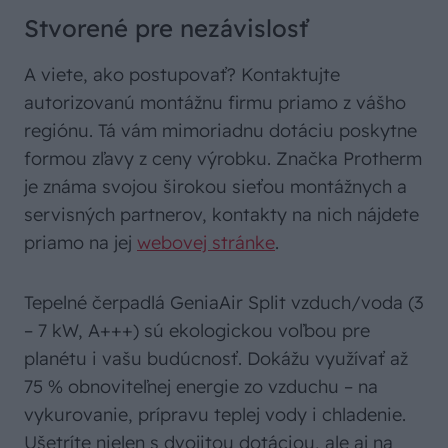
Stvorené pre nezávislosť
A viete, ako postupovať? Kontaktujte
autorizovanú montážnu firmu priamo z vášho
regiónu. Tá vám mimoriadnu dotáciu poskytne
formou zľavy z ceny výrobku. Značka Protherm
je známa svojou širokou sieťou montážnych a
servisných partnerov, kontakty na nich nájdete
priamo na jej
webovej stránke
.
Tepelné čerpadlá GeniaAir Split vzduch/voda (3
– 7 kW, A+++) sú ekologickou voľbou pre
planétu i vašu budúcnosť. Dokážu využívať až
75 % obnoviteľnej energie zo vzduchu – na
vykurovanie, prípravu teplej vody i chladenie.
Ušetríte nielen s dvojitou dotáciou, ale aj na