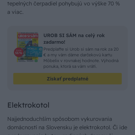
tepelných čerpadiel pohybujú vo výške 70 %
a viac.
UROB SI SÁM na celý rok
zadarmo!
Predplaťte si Urob si sám na rok za 20
€ a my vám dáme darčekovú kartu
Möbelix v rovnakej hodnote. Výhodná
ponuka, ktorá sa vám vráti.
Získať predplatné
Elektrokotol
Najjednoduchším spôsobom vykurovania
domácností na Slovensku je elektrokotol. Či ide