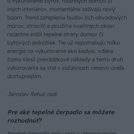
o vykurovanie bytov, rodinných domov či
iných interiérov, momentálne zažívajú nový
boom. Trend zateplenia budov (ich obvodových
múrov, striech) a použitia kvalitných okien
razantne znížil tepelné straty domov či
bytových jednotiek. Tie už nepotrebujú toľko
energie na vykurovanie ako kedysi, vďaka
čomu klesli prevádzkové náklady a tento druh
vykurovania sa stal v súčasnosti cenovo oveľa
dostupnejším.
Jaroslav Rehuš radí:
Pre aké tepelné čerpadlo sa môžete
rozhodnúť?
Tepelné čerpadlá zem-voda s integrovaným