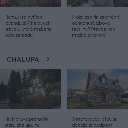
Nemusí to byť len
Môže aspirín zachrániť
levanduľa! 7 fialových
ochabnuté izbové
krások, ktoré rozžiaria
rastliny? Pravda vás
vašu záhradu
možno prekvapí
CHALUPA
Na Morave prerobila
S motorovou pílou sa
starú chalupu na
dokáže aj podpísať.