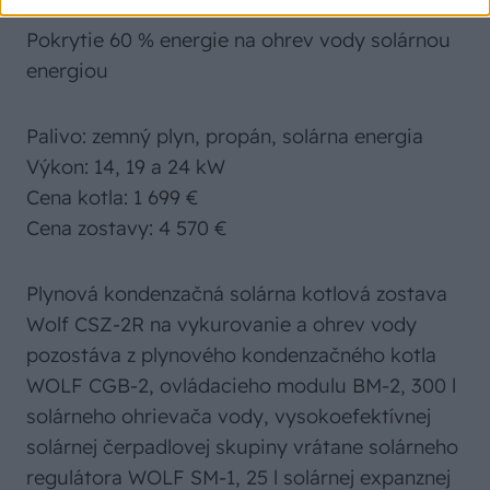
Pokrytie 60 % energie na ohrev vody solárnou
energiou
Palivo: zemný plyn, propán, solárna energia
Výkon: 14, 19 a 24 kW
Cena kotla: 1 699 €
Cena zostavy: 4 570 €
Plynová kondenzačná solárna kotlová zostava
Wolf CSZ-2R na vykurovanie a ohrev vody
pozostáva z plynového kondenzačného kotla
WOLF CGB-2, ovládacieho modulu BM-2, 300 l
solárneho ohrievača vody, vysokoefektívnej
solárnej čerpadlovej skupiny vrátane solárneho
regulátora WOLF SM-1, 25 l solárnej expanznej