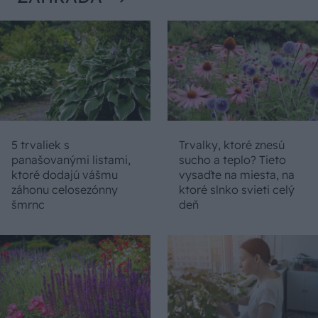
5 trvaliek s
Trvalky, ktoré znesú
panašovanými listami,
sucho a teplo? Tieto
ktoré dodajú vášmu
vysaďte na miesta, na
záhonu celosezónny
ktoré slnko svieti celý
šmrnc
deň