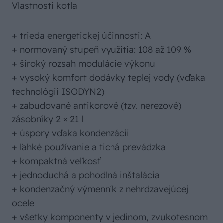
Vlastnosti kotla
+ trieda energetickej účinnosti: A
+ normovaný stupeň využitia: 108 až 109 %
+ široký rozsah modulácie výkonu
+ vysoký komfort dodávky teplej vody (vďaka
technológii ISODYN2)
+ zabudované antikorové (tzv. nerezové)
zásobníky 2 × 21 l
+ úspory vďaka kondenzácii
+ ľahké používanie a tichá prevádzka
+ kompaktná veľkosť
+ jednoduchá a pohodlná inštalácia
+ kondenzačný výmenník z nehrdzavejúcej
ocele
+ všetky komponenty v jedinom, zvukotesnom