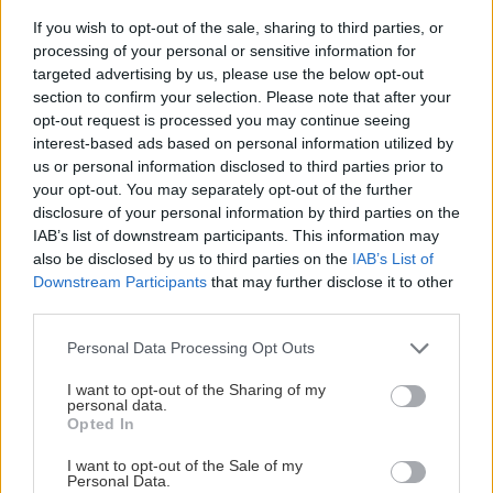
Vlastnosti kotla
If you wish to opt-out of the sale, sharing to third parties, or
processing of your personal or sensitive information for
targeted advertising by us, please use the below opt-out
+ trieda energetickej účinnosti: A/A+
section to confirm your selection. Please note that after your
opt-out request is processed you may continue seeing
+ normovaný stupeň využitia: 108 až 109 %
interest-based ads based on personal information utilized by
+ veľký rozsah modulácie výkonu: až 1 : 13
us or personal information disclosed to third parties prior to
+ kombinovateľný so solárnym systémom
your opt-out. You may separately opt-out of the further
disclosure of your personal information by third parties on the
alebo s tepelným čerpadlom
IAB’s list of downstream participants. This information may
+ mimoriadne energeticky úsporný
also be disclosed by us to third parties on the
IAB’s List of
+ čistá a komfortná prevádzka
Downstream Participants
that may further disclose it to other
third parties.
+ jednoduché ovládanie
+ dobrá regulovateľnosť výkonu
Please note that this website/app uses one or more Google
Personal Data Processing Opt Outs
services and may gather and store information including but
+ možné umiestnenie aj v obytnej časti
not limited to your visit or usage behaviour. You may click to
I want to opt-out of the Sharing of my
domu/bytu
personal data.
grant or deny consent to Google and its third-party tags to
Opted In
+ na stene zaberie len 0,32 m²
use your data for below specified purposes in below Google
consent section.
+ integrovaný internetový komunikačný modul
I want to opt-out of the Sale of my
Personal Data.