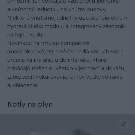
umiestniť ich vonkajšiu vzduchovú jednotku
a vnútornú jednotku do vnútra budovy.
Niektoré vnútorné jednotky už obsahujú okrem
hydraulického modulu aj integrovaný zásobník
na teplú vodu.
Novinkou na trhu sú kompaktné
(monoblokové) tepelné čerpadlá vzduch-voda
určené na inštaláciu do interiéru, ktoré
prinášajú riešenie „všetko v jednom“ a dokážu
zabezpečiť vykurovanie, ohrev vody, vetranie
aj chladenie.
Kotly na plyn