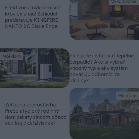
Vykurovanie
Efektívne a nízkoemisné
krby existujú! Schiedel
predstavuje KINGFIRE
KANTO SC Blaue Engel
Plánujete inštalovať tepelné
Môj dom
čerpadlo? Ako si vybrať
vhodný typ a aký systém
považujú odborníci za
ideálny?
Môj dom
Záhadná drevostavba:
Prečo atypický rodinný
dom zaliaty slnkom pôsobí
ako logická hádanka?