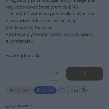
+ regulačný prístroj Logamatic, inteligentná
regulácia osvedčenej zbernice EMS
+ šetrný k životnému prostrediu a výhodný
v prevádzke vďaka vysokoúčinnej
kondenzačnej technike
– potreba plynovej prípojky, odvodu spalín
a kondenzátu
www.buderus.sk
1 z 3
Komentovať
Zdieľať
Vykurovanie