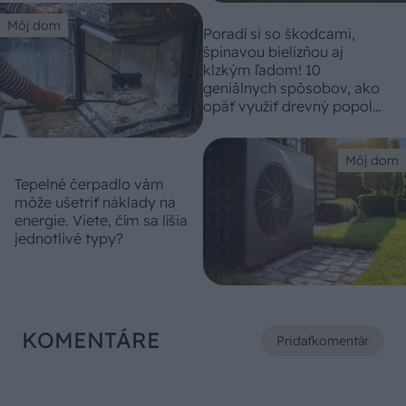
Môj dom
Poradí si so škodcami,
špinavou bielizňou aj
klzkým ľadom! 10
geniálnych spôsobov, ako
opäť využiť drevný popol
z kozuba
Môj dom
Tepelné čerpadlo vám
môže ušetriť náklady na
energie. Viete, čím sa líšia
jednotlivé typy?
KOMENTÁRE
Pridať
komentár