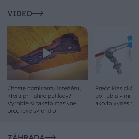
VIDEO
Chcete dominantu interiéru,
Prečo klasická iz
ktorá pritiahne pohľady?
potrubia v mrazo
Vyrobte si takéto masívne
ako to vyriešiť r
orechové svietidlo
ZÁHRADA