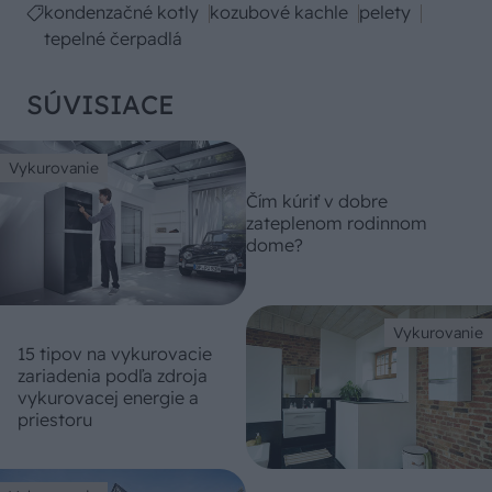
kondenzačné kotly
kozubové kachle
pelety
tepelné čerpadlá
SÚVISIACE
Vykurovanie
Čím kúriť v dobre
zateplenom rodinnom
dome?
Vykurovanie
15 tipov na vykurovacie
zariadenia podľa zdroja
vykurovacej energie a
priestoru