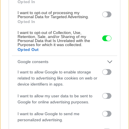
+ ovládanie smartfónom alebo tabletom cez
Opted In
aplikáciu
I want to opt-out of processing my
+ obsahuje až 85 % recyklovateľných
Personal Data for Targeted Advertising.
Opted In
materiálov
+ automatický spaľovací systém riadený CO
I want to opt-out of Collection, Use,
Retention, Sale, and/or Sharing of my
snímačom
Personal Data that Is Unrelated with the
Purposes for which it was collected.
+ šetrnosť k životnému prostrediu
Opted Out
– potreba plynovej prípojky, odvodu spalín
Google consents
a kondenzátu
I want to allow Google to enable storage
related to advertising like cookies on web or
www.vaillant.sk
device identifiers in apps.
I want to allow my user data to be sent to
Google for online advertising purposes.
I want to allow Google to send me
personalized advertising.