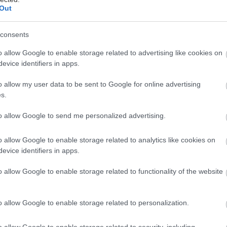
vody a piesku. Ak stavebník použije do
Out
žívaného cementu a vápna Profimalt, môže
iť viac ako 400 €.
consents
o allow Google to enable storage related to advertising like cookies on
evice identifiers in apps.
tónu a mált používajte vždy čisté kamenivo
o allow my user data to be sent to Google for online advertising
bez obsahu hliny, ílov a podobných látok, ako
s.
zvyškov látok.
to allow Google to send me personalized advertising.
byť znečistená mechanickými a
čistotami. Odporúčame použiť pitnú vodu.
o allow Google to enable storage related to analytics like cookies on
/malty treba starostlivo odmerať,
evice identifiers in apps.
e dávkovať ich podľa hmotnosti.
o allow Google to enable storage related to functionality of the website
ivých zložiek betónu sa upravuje v
žiadaviek na jeho kvalitu.
o allow Google to enable storage related to personalization.
ať primerane dlhý čas tak, aby bola
 spracovateľná. Vodu pridávajte opatrne,
o allow Google to enable storage related to security, including