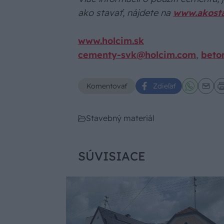
ako stavať, nájdete na
www.akost
www.holcim.sk
cementy-svk@holcim.com
,
beto
Komentovať
Zdieľať
Stavebný materiál
SÚVISIACE