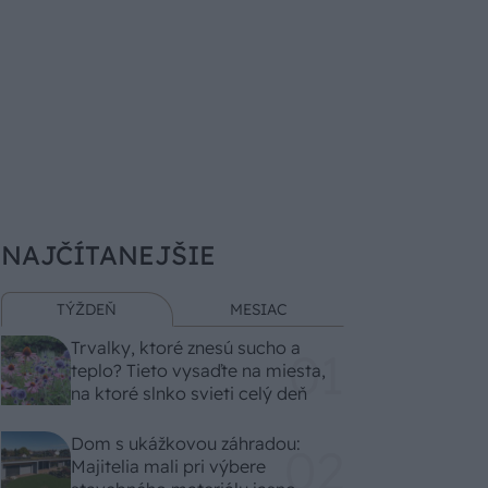
NAJČÍTANEJŠIE
TÝŽDEŇ
MESIAC
Trvalky, ktoré znesú sucho a
teplo? Tieto vysaďte na miesta,
na ktoré slnko svieti celý deň
Dom s ukážkovou záhradou:
Majitelia mali pri výbere