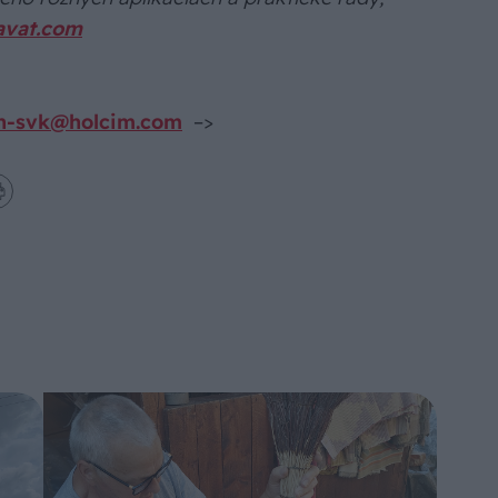
avat.com
n-svk@holcim.com
–>