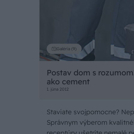
Galéria (9)
Postav dom s rozumom! 
ako cement
1. júna 2012
Staviate svojpomocne? Nepl
Správnym výberom kvalitné
receptúry ušetríte nemalé p