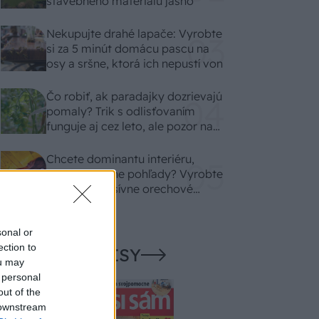
stavebného materiálu jasno
Nekupujte drahé lapače: Vyrobte
si za 5 minút domácu pascu na
osy a sršne, ktorá ich nepustí von
Čo robiť, ak paradajky dozrievajú
pomaly? Trik s odlisťovaním
funguje aj cez leto, ale pozor na
chyby
Chcete dominantu interiéru,
ktorá pritiahne pohľady? Vyrobte
si takéto masívne orechové
svietidlo
sonal or
ection to
NAŠE ČASOPISY
ou may
 personal
out of the
 downstream