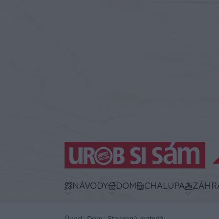
NÁVODY
DOM
CHALUPA
ZÁHR
Úvod
Dom
Stavebný materiál