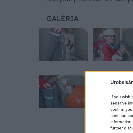
GALÉRIA
Urobsisám
If you wish 
sensitive in
confirm you
continue se
information 
further disc