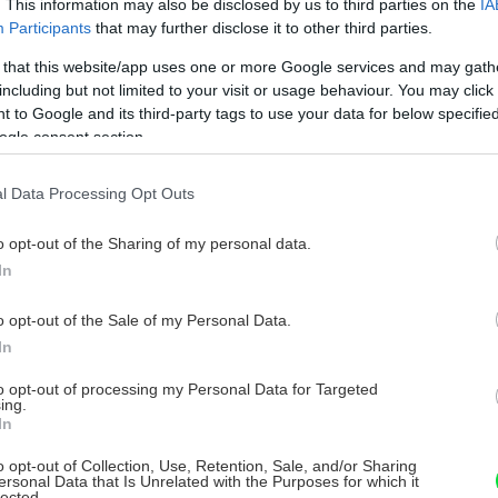
. This information may also be disclosed by us to third parties on the
IA
Participants
that may further disclose it to other third parties.
 mált štandardnej kvality –
ch opravách a rekonštrukciách
 that this website/app uses one or more Google services and may gath
žíva sa na výrobu klasického
including but not limited to your visit or usage behaviour. You may click 
 to Google and its third-party tags to use your data for below specifi
terov, mált a omietok.
ogle consent section.
itu
l Data Processing Opt Outs
yužijete všade tam, kde je
ysoká trvanlivosť, pevnosť
o opt-out of the Sharing of my personal data.
je aj na výrobu poterov v
In
sné prvky v bytovej a
o opt-out of the Sale of my Personal Data.
 vhodný na výrobu pomníkov, dosiek,
In
ktonických prvkov v exteriéri.
to opt-out of processing my Personal Data for Targeted
ing.
In
omietanie
o opt-out of Collection, Use, Retention, Sale, and/or Sharing
ietok a mált priamo na stavenisku, a to bez
ersonal Data that Is Unrelated with the Purposes for which it
lected.