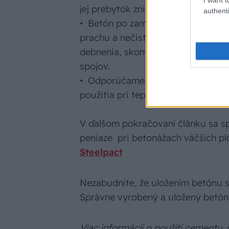
jej prebytok znižuje pevnosť betón
authenti
• Betón po zamiešaní ukladajte na
prachu a nečistôt a má navlhčený 
debnenia, skontrolujte jeho stabil
spojov.
• Odporúčame spracovávať a ukla
použitia pri teplote prostredia od
V ďalšom pokračovaní článku sa spo
peniaze pri betonážach väčších pl
Steelpact
Nezabudnite, že uložením betónu sa
Správne vyrobený a uložený betó
Viac informácií o použití cementu, 