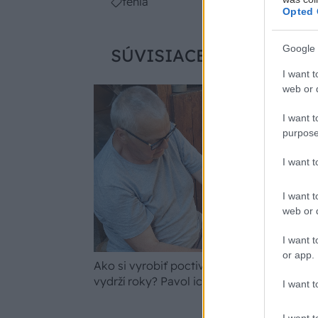
tehla
Opted 
Google 
SÚVISIACE
I want t
web or d
I want t
purpose
I want 
I want t
web or d
I want t
or app.
Ako si vyrobiť poctivú brezovú metlu, kto
vydrží roky? Pavol ich takto vyrobil už sto
I want t
I want t