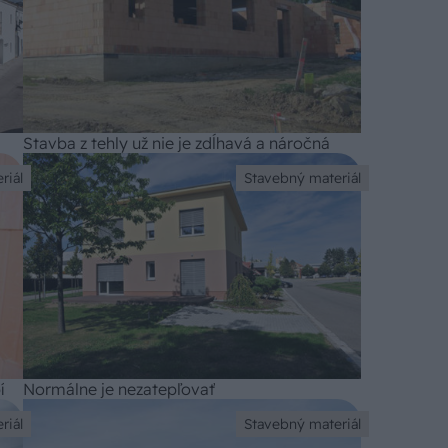
Stavba z tehly už nie je zdĺhavá a náročná
riál
Stavebný materiál
í
Normálne je nezatepľovať
riál
Stavebný materiál