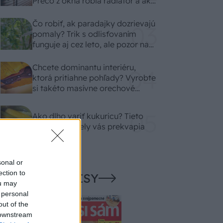
Prečo z okna robia radiátor a ako
to vyriešiť za pár eur?
Čo robiť, ak paradajky dozrievajú
pomaly? Trik s odlisťovaním
funguje aj cez leto, ale pozor na
chyby
Chcete dominantu interiéru,
ktorá pritiahne pohľady? Vyrobte
si takéto masívne orechové
svietidlo
Ako dlho variť kukuricu? Tieto
časové rozdiely vás prekvapia
sonal or
ection to
NAŠE ČASOPISY
ou may
 personal
out of the
 downstream