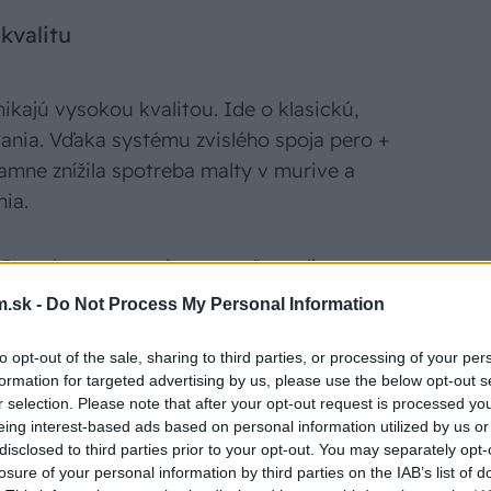
kvalitu
ikajú vysokou kvalitou. Ide o klasickú,
ania. Vďaka systému zvislého spoja pero +
amne znížila spotreba malty v murive a
nia.
 Porotherm vytvoríte pre vašu rodinu
tredie pre život. Výhody bývania v tehlovom
.sk -
Do Not Process My Personal Information
e aj ďalšie generácie.
to opt-out of the sale, sharing to third parties, or processing of your per
formation for targeted advertising by us, please use the below opt-out s
tehál Porotherm:
r selection. Please note that after your opt-out request is processed y
eing interest-based ads based on personal information utilized by us or
= osvedčené murivo
disclosed to third parties prior to your opt-out. You may separately opt-
olačnú maltu
losure of your personal information by third parties on the IAB’s list of