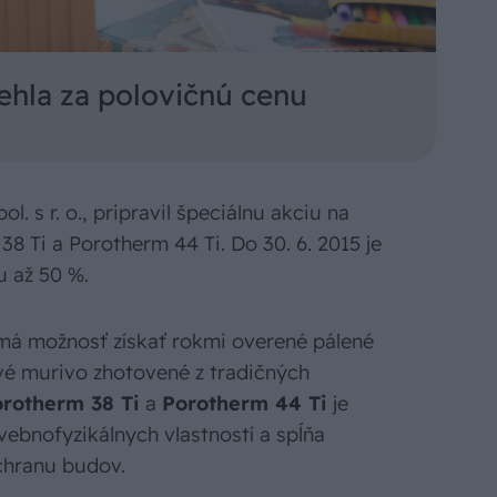
hla za polovičnú cenu
. s r. o., pripravil špeciálnu akciu na
8 Ti a Porotherm 44 Ti. Do 30. 6. 2015 je
u až 50 %.
á možnosť získať rokmi overené pálené
é murivo zhotovené z tradičných
rotherm 38 Ti
a
Porotherm 44 Ti
je
ebnofyzikálnych vlastností a spĺňa
chranu budov.