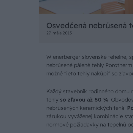
Osvedčená nebrúsená te
27. mája 2015
Wienerberger slovenské tehelne, spol
nebrúsené pálené tehly Porotherm 3
možné tieto tehly nakúpiť so zľavo
Každý stavebník rodinného domu m
tehly
so zľavou až 50 %
. Obvodov
nebrúsených keramických tehál
Po
zárukou vyváženej kombinácie stav
normové požiadavky na tepelnú o