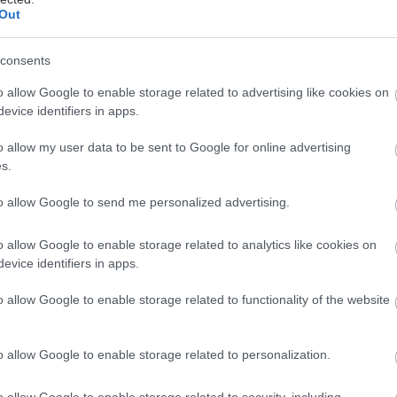
Out
consents
o allow Google to enable storage related to advertising like cookies on
evice identifiers in apps.
o allow my user data to be sent to Google for online advertising
s.
to allow Google to send me personalized advertising.
o allow Google to enable storage related to analytics like cookies on
evice identifiers in apps.
o allow Google to enable storage related to functionality of the website
rá
Chystáte sa zatepľovať alebo meniť kotol?
vky
Návod, ako v nových dotačných výzvach
o allow Google to enable storage related to personalization.
neprísť o tisíce eur
o allow Google to enable storage related to security, including