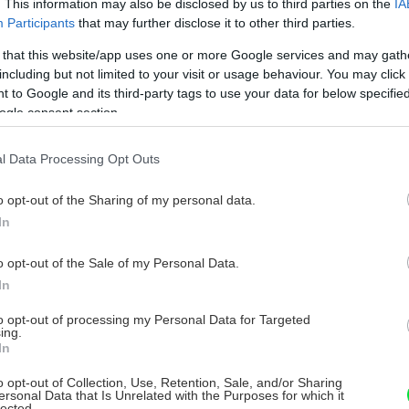
. This information may also be disclosed by us to third parties on the
IA
Participants
that may further disclose it to other third parties.
 that this website/app uses one or more Google services and may gath
ateriálu a času
including but not limited to your visit or usage behaviour. You may click 
 to Google and its third-party tags to use your data for below specifi
ealizátorov stavieb
ogle consent section.
 domov
l Data Processing Opt Outs
o opt-out of the Sharing of my personal data.
In
o opt-out of the Sale of my Personal Data.
helne, spol. s r.o.
In
to opt-out of processing my Personal Data for Targeted
ing.
In
o opt-out of Collection, Use, Retention, Sale, and/or Sharing
ersonal Data that Is Unrelated with the Purposes for which it
lected.