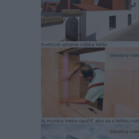
Svetové uznanie vďaka tehle
Stavebný mate
Aj murára treba naučiť, ako sa s tehlou rob
Stavebný mate