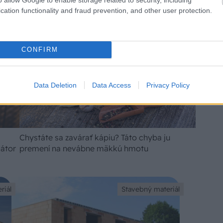
cation functionality and fraud prevention, and other user protection.
CONFIRM
Data Deletion
Data Access
Privacy Policy
Chystáte sa zavárať kápiu? Táto chyba ju
iátor
premení na nevábne mäkkú hmotu
riál
Stavebný materiál