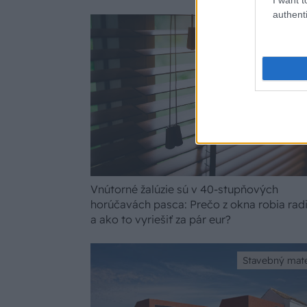
authenti
Vnútorné žalúzie sú v 40-stupňových
horúčavách pasca: Prečo z okna robia rad
a ako to vyriešiť za pár eur?
Stavebný mate