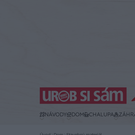
NÁVODY
DOM
CHALUPA
ZÁHR
Úvod
Dom
Stavebný materiál