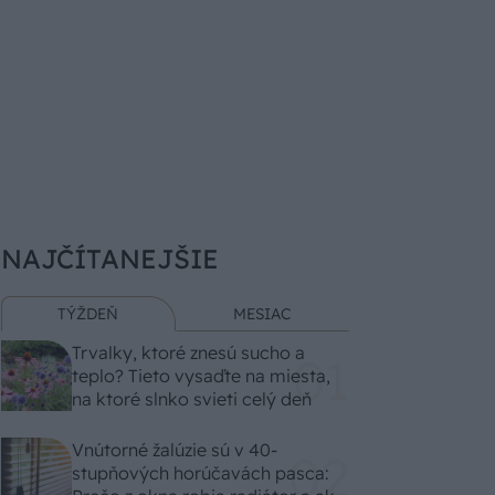
NAJČÍTANEJŠIE
TÝŽDEŇ
MESIAC
Trvalky, ktoré znesú sucho a
teplo? Tieto vysaďte na miesta,
na ktoré slnko svieti celý deň
Vnútorné žalúzie sú v 40-
stupňových horúčavách pasca: