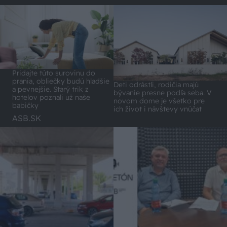
Pridajte túto surovinu do
prania, obliečky budú hladšie
Deti odrástli, rodičia majú
a pevnejšie. Starý trik z
bývanie presne podľa seba. V
hotelov poznali už naše
novom dome je všetko pre
babičky
ich život i návštevy vnúčat
ASB.SK