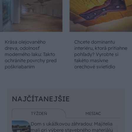
Krása olejovaného
Chcete dominantu
dreva, odolnosť
interiéru, ktorá pritiahne
moderného laku: Takto
pohľady? Vyrobte si
ochránite povrchy pred
takéto masívne
poškriabaním
orechové svietidlo
NAJČÍTANEJŠIE
TÝŽDEŇ
MESIAC
Dom s ukážkovou záhradou: Majitelia
mali pri výbere stavebného materiálu