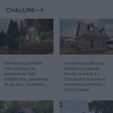
CHALUPA
Na Morave prerobila
S motorovou pílou sa
starú chalupu na
dokáže aj podpísať.
nepoznanie: Keď
Slovák sa nebál a v
vojdete dnu, zabudnete,
Čičmanoch si postavil
že nie ste v Toskánsku
montovaný domček v
duchu tradícií