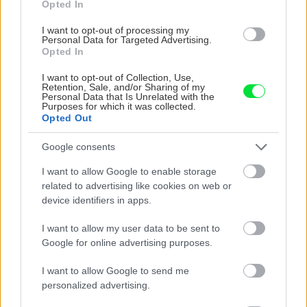
Opted In
Stavebný materiál
I want to opt-out of processing my
Personal Data for Targeted Advertising.
Opted In
Aké materiály použiť na
stavbu domu?
I want to opt-out of Collection, Use,
Retention, Sale, and/or Sharing of my
Personal Data that Is Unrelated with the
Purposes for which it was collected.
Opted Out
Stavebný materiál
Google consents
Ako si efektívne vyskladať
I want to allow Google to enable storage
hrubú stavbu?
related to advertising like cookies on web or
device identifiers in apps.
I want to allow my user data to be sent to
Stavebný materiál
Google for online advertising purposes.
Výhody Ytongu, Silky,
Multiporu pri
I want to allow Google to send me
rekonštrukciách
personalized advertising.