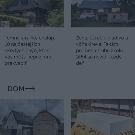
Temné stránky chalúp:
Žena, búracie kladivo a
10 najčastejších
vôňa dreva: Takáto
skrytých chýb, ktoré
premena zrubu z roku
vás môžu nepríjemne
1654 sa nevidí každý
prekvapiť
deň!
DOM