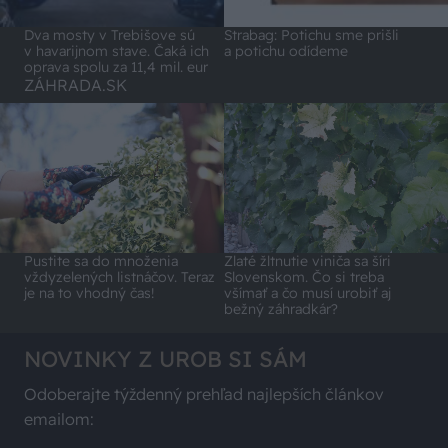
Dva mosty v Trebišove sú
Strabag: Potichu sme prišli
v havarijnom stave. Čaká ich
a potichu odídeme
oprava spolu za 11,4 mil. eur
ZÁHRADA.SK
Pustite sa do množenia
Zlaté žltnutie viniča sa šíri
vždyzelených listnáčov. Teraz
Slovenskom. Čo si treba
je na to vhodný čas!
všímať a čo musí urobiť aj
bežný záhradkár?
NOVINKY Z UROB SI SÁM
Odoberajte týždenný prehľad najlepších článkov
emailom: