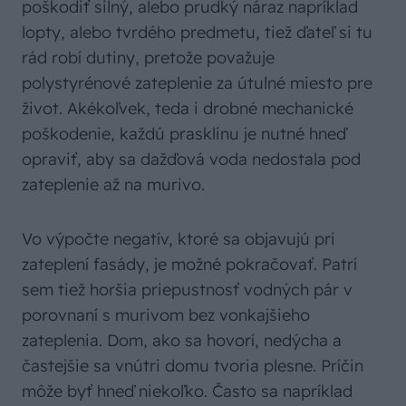
poškodiť silný, alebo prudký náraz napríklad
lopty, alebo tvrdého predmetu, tiež ďateľ si tu
rád robí dutiny, pretože považuje
polystyrénové zateplenie za útulné miesto pre
život. Akékoľvek, teda i drobné mechanické
poškodenie, každú prasklinu je nutné hneď
opraviť, aby sa dažďová voda nedostala pod
zateplenie až na murivo.
Vo výpočte negatív, ktoré sa objavujú pri
zateplení fasády, je možné pokračovať. Patrí
sem tiež horšia priepustnosť vodných pár v
porovnaní s murivom bez vonkajšieho
zateplenia. Dom, ako sa hovorí, nedýcha a
častejšie sa vnútri domu tvoria plesne. Príčin
môže byť hneď niekoľko. Často sa napríklad