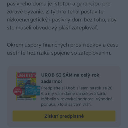
pasívneho domu je istotou a garanciou pre
zdravé bývanie. Z týchto tehál postavíte
nízkoenergetický i pasívny dom bez toho, aby
ste museli obvodový plášť zatepľovať.
Okrem úspory finančných prostriedkov a času
ušetríte tiež riziká spojené so zatepľovaním.
UROB SI SÁM na celý rok
zadarmo!
Predplaťte si Urob si sám na rok za 20
€ a my vám dáme darčekovú kartu
Möbelix v rovnakej hodnote. Výhodná
ponuka, ktorá sa vám vráti.
Získať predplatné