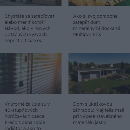
Chystáte sa zatepľovať
Ako si svojpomocne
alebo meniť kotol?
zatepliť dom
Návod, ako v nových
minerálnymi doskami
dotačných výzvach
Multipor ETX
neprísť o tisíce eur
Vnútorné žalúzie sú v
Dom s ukážkovou
40-stupňových
záhradou: Majitelia mali
horúčavách pasca:
pri výbere stavebného
Prečo z okna robia
materiálu jasno
radiátor a ako to