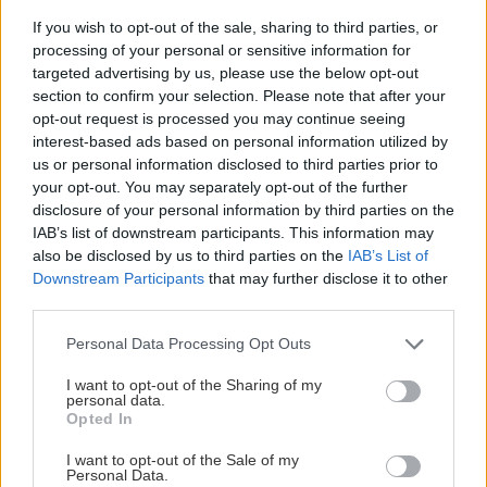
If you wish to opt-out of the sale, sharing to third parties, or
Rekonštrukcia bytu
processing of your personal or sensitive information for
targeted advertising by us, please use the below opt-out
Rekonštrukciou na pasívny
section to confirm your selection. Please note that after your
štandard ušetríte peniaze
opt-out request is processed you may continue seeing
interest-based ads based on personal information utilized by
us or personal information disclosed to third parties prior to
your opt-out. You may separately opt-out of the further
Stavebný materiál
disclosure of your personal information by third parties on the
IAB’s list of downstream participants. This information may
Chceli by ste bývať v
also be disclosed by us to third parties on the
IAB’s List of
pasívnom dome a platiť
Downstream Participants
that may further disclose it to other
mesačne iba 50 €?
third parties.
Please note that this website/app uses one or more Google
Personal Data Processing Opt Outs
services and may gather and store information including but
Stavebný materiál
not limited to your visit or usage behaviour. You may click to
I want to opt-out of the Sharing of my
personal data.
Udržateľnosť doma aj na
grant or deny consent to Google and its third-party tags to
Opted In
záhrade: ako na ekologické
use your data for below specified purposes in below Google
bývanie?
consent section.
I want to opt-out of the Sale of my
Personal Data.