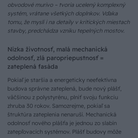
obvodové murivo – tvoria ucelený komplexný
systém, vrátane všetkých doplnkov. Vďaka
tomu, že myslí i na detaily v kritických miestach
stavby, predchádza vzniku tepelných mostov.
Nízka životnosť, malá mechanická
odolnosť, zlá paropriepustnosť =
zateplená fasáda
Pokiaľ je staršia a energeticky neefektívna
budova správne zateplená, bude nový plášť,
väčšinou z polystyrénu, plniť svoju funkciu
zhruba 30 rokov. Samozrejme, pokiaľ sa
štruktúra zateplenia nenaruší. Mechanická
odolnosť nového plášťa je jednou zo slabín
zatepľovacích systémov. Plášť budovy môže