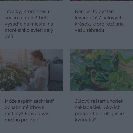
Trvalky, ktoré znesú
Nemusí to byť len
sucho a teplo? Tieto
levanduľa! 7 fialových
vysaďte na miesta, na
krások, ktoré rozžiaria
ktoré slnko svieti celý
vašu záhradu
deň
Môže aspirín zachrániť
Júlový reštart uhoriek
ochabnuté izbové
nakladačiek: Ako ich
rastliny? Pravda vás
podporiť k druhej vlne
možno prekvapí
kvitnutia?