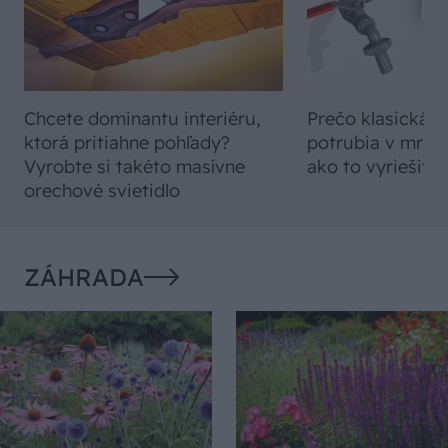
Chcete dominantu interiéru,
Prečo klasická iz
ktorá pritiahne pohľady?
potrubia v mrazo
Vyrobte si takéto masívne
ako to vyriešiť r
orechové svietidlo
ZÁHRADA