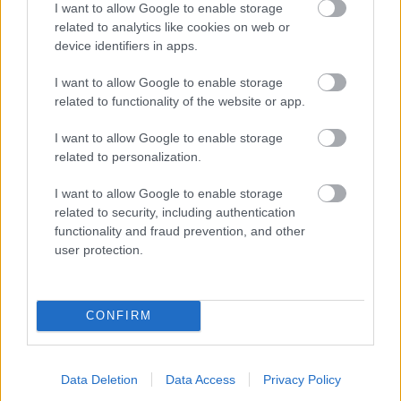
I want to allow Google to enable storage
related to analytics like cookies on web or
device identifiers in apps.
ASB.sk
Tehly, ktoré sa pestujú:
I want to allow Google to enable storage
Nahradí raz mycélium
related to functionality of the website or app.
klasické stavebné
materiály?
I want to allow Google to enable storage
related to personalization.
I want to allow Google to enable storage
Môj dom
Stavba slameného domu je
related to security, including authentication
lacnejšia aj ekologickejšia.
functionality and fraud prevention, and other
Aké sú výhody a nevýhody
user protection.
tohto materiálu?
CONFIRM
Dom z tehly
Obľúbený youtuber si plní
sen o vidieckom dome:
Dokumentuje celý postup
Data Deletion
Data Access
Privacy Policy
prác