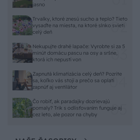
jasno
Trvalky, ktoré znesú sucho a teplo? Tieto
vysaďte na miesta, na ktoré slnko svieti
celý deň
Nekupujte drahé lapače: Vyrobte si za 5
minút domácu pascu na osy a sršne,
ktorá ich nepustí von
Zapnutá klimatizácia celý deň? Pozrite
sa, koľko vás stojí a prečo sa oplatí
zapnúť aj ventilátor
Čo robiť, ak paradajky dozrievajú
pomaly? Trik s odlisťovaním funguje aj
cez leto, ale pozor na chyby