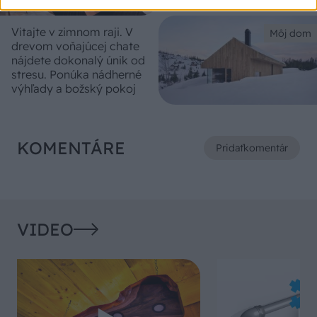
Vitajte v zimnom raji. V
Môj dom
drevom voňajúcej chate
nájdete dokonalý únik od
stresu. Ponúka nádherné
výhľady a božský pokoj
KOMENTÁRE
Pridať
komentár
VIDEO