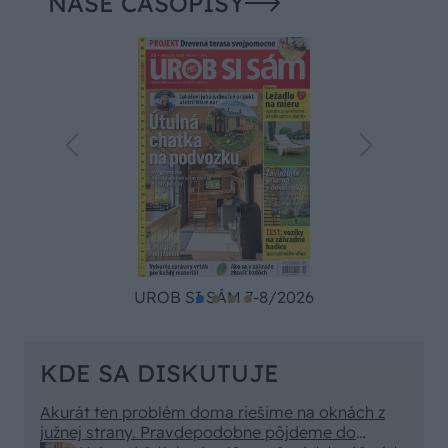
NAŠE ČASOPISY
UROB SI SÁM 7-8/2026
KDE SA DISKUTUJE
Akurát ten problém doma riešime na oknách z
južnej strany. Pravdepodobne pôjdeme do