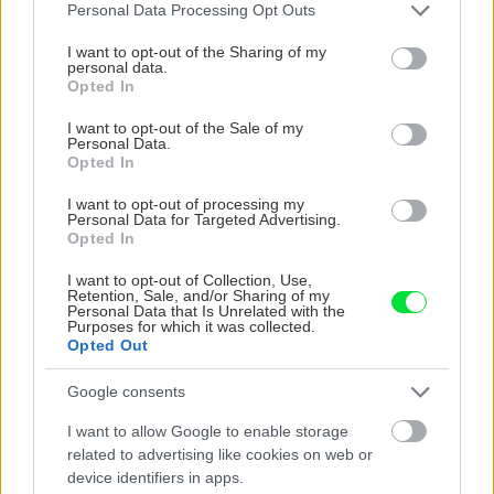
Please note that this website/app uses one or more Google
Personal Data Processing Opt Outs
services and may gather and store information including but
not limited to your visit or usage behaviour. You may click to
I want to opt-out of the Sharing of my
personal data.
grant or deny consent to Google and its third-party tags to
Opted In
use your data for below specified purposes in below Google
consent section.
I want to opt-out of the Sale of my
Personal Data.
Opted In
5 trvaliek s
Trvalky, ktoré znesú
panašovanými listami,
sucho a teplo? Tieto
I want to opt-out of processing my
ktoré dodajú vášmu
vysaďte na miesta, na
Personal Data for Targeted Advertising.
záhonu celosezónny
ktoré slnko svieti celý
Opted In
šmrnc
deň
I want to opt-out of Collection, Use,
Retention, Sale, and/or Sharing of my
Personal Data that Is Unrelated with the
Purposes for which it was collected.
Opted Out
Google consents
I want to allow Google to enable storage
related to advertising like cookies on web or
device identifiers in apps.