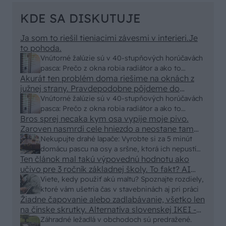
KDE SA DISKUTUJE
Ja som to riešil tieniacimi závesmi v interieri.Je
to pohoda.
Vnútorné žalúzie sú v 40-stupňových horúčavách
pasca: Prečo z okna robia radiátor a ako to
Akurát ten problém doma riešime na oknách z
vyriešiť za pár eur?
južnej strany. Pravdepodobne pôjdeme do
vonkajšieho tienenia na spôsob markízy
Vnútorné žalúzie sú v 40-stupňových horúčavách
250x150cm. Čínsky predajcovia idú okolo 100
pasca: Prečo z okna robia radiátor a ako to
eur kus.
Bros sprej necaka kym osa vypije moje pivo.
vyriešiť za pár eur?
Zaroven nasmrdi cele hniezdo a neostane tam
nic zive. Vasa pasca naucinke moc efektivne.
Nekupujte drahé lapače: Vyrobte si za 5 minút
Skor pritiahne slimaky
domácu pascu na osy a sršne, ktorá ich nepustí
Ten článok mal takú výpovednú hodnotu ako
von
učivo pre 3 ročník základnej školy. To fakt? AI
alebo nejaka kniha z VŠ? Dnešné rychlotvrdnuce
Viete, kedy použiť akú maltu? Spoznajte rozdiely,
malty - pevnosť 40 Mpa a doba schnutia tak 15
ktoré vám ušetria čas v stavebninách aj pri práci
minut , k tomu vodotesné s kryštálikou. A rozdiel
Žiadne čapovanie alebo zadlabávanie, všetko len
na čínske skrutky. Alternatíva slovenskej IKEI -
- schnutie a zretie. Nič?
čo sa týka pevnosti. Autor si nedal veľa námahy s
Záhradné ležadlá v obchodoch sú predražené.