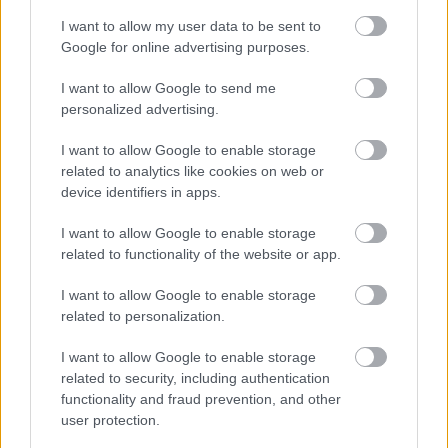
Nemusí to byť len
Môže aspirín zachrániť
levanduľa! 7 fialových
ochabnuté izbové
I want to allow my user data to be sent to
krások, ktoré rozžiaria
rastliny? Pravda vás
Google for online advertising purposes.
vašu záhradu
možno prekvapí
I want to allow Google to send me
personalized advertising.
CHALUPA
I want to allow Google to enable storage
related to analytics like cookies on web or
device identifiers in apps.
I want to allow Google to enable storage
related to functionality of the website or app.
I want to allow Google to enable storage
related to personalization.
I want to allow Google to enable storage
Na Morave prerobila
S motorovou pílou sa
related to security, including authentication
starú chalupu na
dokáže aj podpísať.
functionality and fraud prevention, and other
nepoznanie: Keď
Slovák sa nebál a v
user protection.
vojdete dnu, zabudnete,
Čičmanoch si postavil
že nie ste v Toskánsku
montovaný domček v