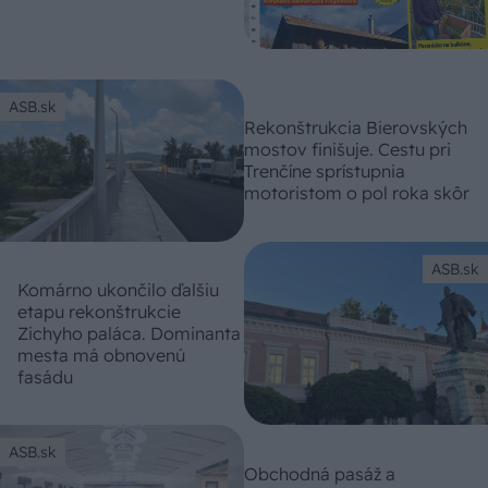
ASB.sk
Rekonštrukcia Bierovských
mostov finišuje. Cestu pri
Trenčíne sprístupnia
motoristom o pol roka skôr
ASB.sk
Komárno ukončilo ďalšiu
etapu rekonštrukcie
Zichyho paláca. Dominanta
mesta má obnovenú
fasádu
ASB.sk
Obchodná pasáž a