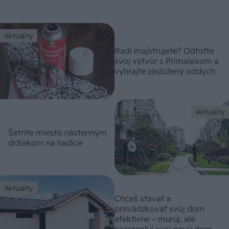
Aktuality
Radi majstrujete? Odfoťte
svoj výtvor s Primalexom a
vyhrajte zaslúžený oddych
Aktuality
Šetrite miesto nástenným
držiakom na hadice
Aktuality
Chceš stavať a
prevádzkovať svoj dom
efektívne – muruj, ale
nezatepľuj svoj nový dom