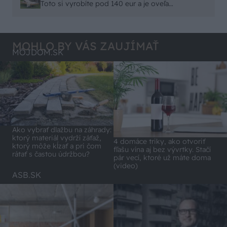
remeselným spracovaním, škoda. No lepšie než
Toto si vyrobíte pod 140 eur a je oveľa
ten odpad z DTD predávaný v Kauflande alebo
pohodlnejšie!
Lídli.
MOHLO BY VÁS ZAUJÍMAŤ
MÔJDOM.SK
Ako vybrať dlažbu na záhrady:
ktorý materiál vydrží záťaž,
4 domáce triky, ako otvoriť
ktorý môže kĺzať a pri čom
fľašu vína aj bez vývrtky. Stačí
rátať s častou údržbou?
pár vecí, ktoré už máte doma
(video)
ASB.SK