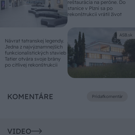
reštaurácia na peróne. Do
stanice v Plzni sa po
rekonštrukcii vrátil život
ASB.sk
Návrat tatranskej legendy.
Jedna z najvýznamnejších
funkcionalistických stavieb
Tatier otvára svoje brány
po citlivej rekonštrukcii
KOMENTÁRE
Pridať
komentár
VIDEO