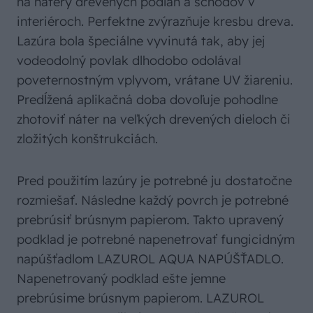
na nátery drevených podláh a schodov v
interiéroch. Perfektne zvýrazňuje kresbu dreva.
Lazúra bola špeciálne vyvinutá tak, aby jej
vodeodolný povlak dlhodobo odolával
poveternostným vplyvom, vrátane UV žiareniu.
Predĺžená aplikačná doba dovoľuje pohodlne
zhotoviť náter na veľkých drevených dieloch či
zložitých konštrukciách.
Pred použitím lazúry je potrebné ju dostatočne
rozmiešať. Následne každý povrch je potrebné
prebrúsiť brúsnym papierom. Takto upravený
podklad je potrebné napenetrovať fungicidným
napúšťadlom LAZUROL AQUA NAPÚŠŤADLO.
Napenetrovaný podklad ešte jemne
prebrúsime brúsnym papierom. LAZUROL