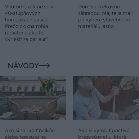
Vnútorné žalúzie sú v
Dom s ukážkovou
40-stupňových
záhradou: Majitelia mali
horúčavách pasca:
pri výbere stavebného
Prečo z okna robia
materiálu jasno
radiátor a ako to
vyriešiť za pár eur?
NÁVODY
Ako si zariadiť balkón
Ako si vyrobiť poctivú
alebo terasu aj na
brezovú metlu, ktorá