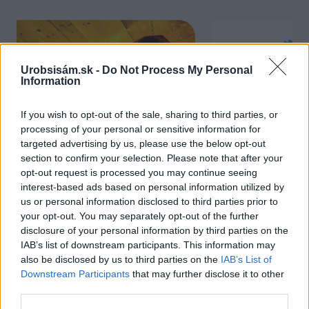
Urobsisám.sk -
Do Not Process My Personal
Information
If you wish to opt-out of the sale, sharing to third parties, or
processing of your personal or sensitive information for
targeted advertising by us, please use the below opt-out
Chcete dominantu interiéru,
Prečo klasická iz
section to confirm your selection. Please note that after your
opt-out request is processed you may continue seeing
ktorá pritiahne pohľady?
potrubia v mrazo
interest-based ads based on personal information utilized by
Vyrobte si takéto masívne
ako to vyriešiť r
us or personal information disclosed to third parties prior to
orechové svietidlo
your opt-out. You may separately opt-out of the further
disclosure of your personal information by third parties on the
IAB’s list of downstream participants. This information may
also be disclosed by us to third parties on the
IAB’s List of
ZÁHRADA
Downstream Participants
that may further disclose it to other
third parties.