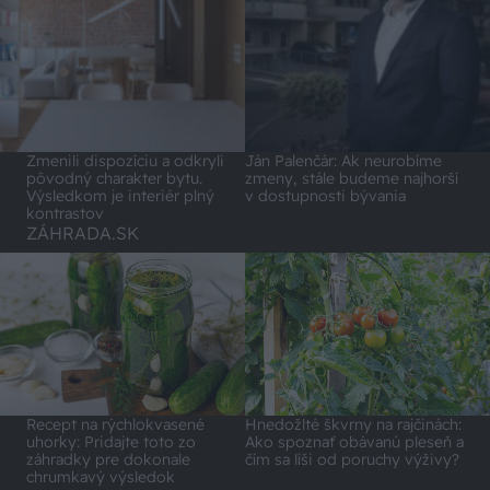
Zmenili dispozíciu a odkryli
Ján Palenčár: Ak neurobíme
pôvodný charakter bytu.
zmeny, stále budeme najhorší
Výsledkom je interiér plný
v dostupnosti bývania
kontrastov
ZÁHRADA.SK
Recept na rýchlokvasené
Hnedožlté škvrny na rajčinách:
uhorky: Pridajte toto zo
Ako spoznať obávanú pleseň a
záhradky pre dokonale
čím sa líši od poruchy výživy?
chrumkavý výsledok