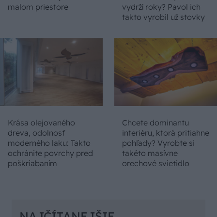
malom priestore
vydrží roky? Pavol ich
takto vyrobil už stovky
Krása olejovaného
Chcete dominantu
dreva, odolnosť
interiéru, ktorá pritiahne
moderného laku: Takto
pohľady? Vyrobte si
ochránite povrchy pred
takéto masívne
poškriabaním
orechové svietidlo
NAJČÍTANEJŠIE