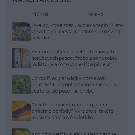
TÝŽDEŇ
MESIAC
Trvalky, ktoré znesú sucho a teplo? Tieto
vysaďte na miesta, na ktoré slnko svieti
celý deň
Vnútorné žalúzie sú v 40-stupňových
horúčavách pasca: Prečo z okna robia
radiátor a ako to vyriešiť za pár eur?
Čo robiť, ak paradajky dozrievajú
pomaly? Trik s odlisťovaním funguje aj
cez leto, ale pozor na chyby
Chcete dominantu interiéru, ktorá
pritiahne pohľady? Vyrobte si takéto
masívne orechové svietidlo
Ako dlho variť kukuricu? Tieto časové