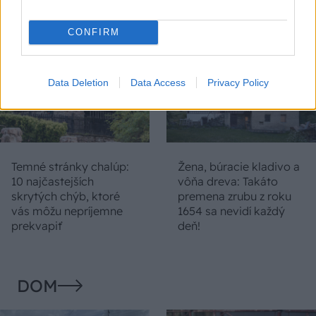
duchu tradícií
CONFIRM
Data Deletion
Data Access
Privacy Policy
Temné stránky chalúp:
Žena, búracie kladivo a
10 najčastejších
vôňa dreva: Takáto
skrytých chýb, ktoré
premena zrubu z roku
vás môžu nepríjemne
1654 sa nevidí každý
prekvapiť
deň!
DOM