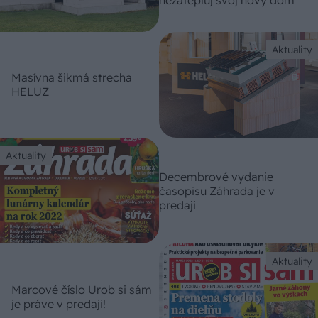
Aktuality
Masívna šikmá strecha
HELUZ
Aktuality
Decembrové vydanie
časopisu Záhrada je v
predaji
Aktuality
Marcové číslo Urob si sám
je práve v predaji!