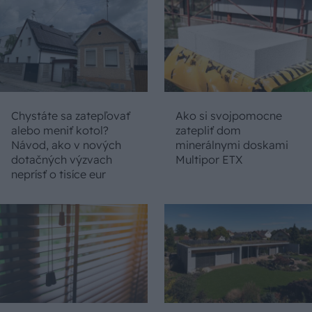
Chystáte sa zatepľovať
Ako si svojpomocne
alebo meniť kotol?
zatepliť dom
Návod, ako v nových
minerálnymi doskami
dotačných výzvach
Multipor ETX
neprísť o tisíce eur