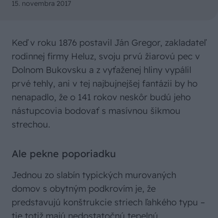
15. novembra 2017
Keď v roku 1876 postavil Ján Gregor, zakladateľ
rodinnej firmy Heluz, svoju prvú žiarovú pec v
Dolnom Bukovsku a z vyťaženej hliny vypálil
prvé tehly, ani v tej najbujnejšej fantázii by ho
nenapadlo, že o 141 rokov neskôr budú jeho
nástupcovia bodovať s masívnou šikmou
strechou.
Ale pekne poporiadku
Jednou zo slabín typických murovaných
domov s obytným podkrovím je, že
predstavujú konštrukcie striech ľahkého typu –
tie totiž majú nedostatočnú tepelnú