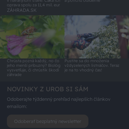
v havarijnom stave. Čaká ich
a potichu odídeme
oprava spolu za 11,4 mil. eur
ZÁHRADA.SK
Chrústa pozná každý, no čo
Pustite sa do množenia
jeho menší príbuzný? Biológ
vždyzelených listnáčov. Teraz
vysvetľuje, či chrústik škodí
je na to vhodný čas!
záhrade
NOVINKY Z UROB SI SÁM
Odoberajte týždenný prehľad najlepších článkov
emailom:
Odoberať bezplatný newsletter