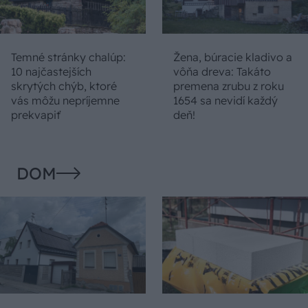
Temné stránky chalúp:
Žena, búracie kladivo a
10 najčastejších
vôňa dreva: Takáto
skrytých chýb, ktoré
premena zrubu z roku
vás môžu nepríjemne
1654 sa nevidí každý
prekvapiť
deň!
DOM