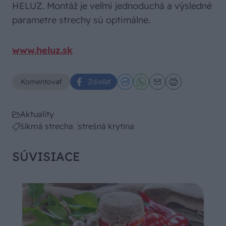
HELUZ
. Montáž je veľmi jednoduchá a výsledné
parametre strechy sú optimálne.
www.heluz.sk
​
Komentovať
Zdieľať
Aktuality
šikmá strecha
strešná krytina
SÚVISIACE