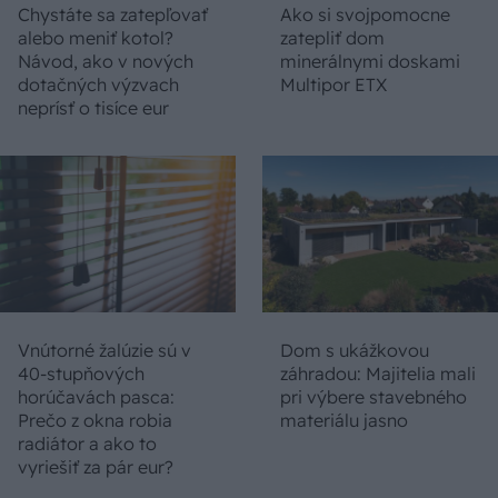
Chystáte sa zatepľovať
Ako si svojpomocne
alebo meniť kotol?
zatepliť dom
Návod, ako v nových
minerálnymi doskami
dotačných výzvach
Multipor ETX
neprísť o tisíce eur
Vnútorné žalúzie sú v
Dom s ukážkovou
40-stupňových
záhradou: Majitelia mali
horúčavách pasca:
pri výbere stavebného
Prečo z okna robia
materiálu jasno
radiátor a ako to
vyriešiť za pár eur?