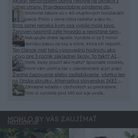
Akurát ten problém doma riešime na oknách z
vyriešiť za pár eur?
južnej strany. Pravdepodobne pôjdeme do
vonkajšieho tienenia na spôsob markízy
Vnútorné žalúzie sú v 40-stupňových horúčavách
250x150cm. Čínsky predajcovia idú okolo 100
pasca: Prečo z okna robia radiátor a ako to
eur kus.
Bros sprej necaka kym osa vypije moje pivo.
vyriešiť za pár eur?
Zaroven nasmrdi cele hniezdo a neostane tam
nic zive. Vasa pasca naucinke moc efektivne.
Nekupujte drahé lapače: Vyrobte si za 5 minút
Skor pritiahne slimaky
domácu pascu na osy a sršne, ktorá ich nepustí
Ten článok mal takú výpovednú hodnotu ako
von
učivo pre 3 ročník základnej školy. To fakt? AI
alebo nejaka kniha z VŠ? Dnešné rychlotvrdnuce
Viete, kedy použiť akú maltu? Spoznajte rozdiely,
malty - pevnosť 40 Mpa a doba schnutia tak 15
ktoré vám ušetria čas v stavebninách aj pri práci
minut , k tomu vodotesné s kryštálikou. A rozdiel
Žiadne čapovanie alebo zadlabávanie, všetko len
na čínske skrutky. Alternatíva slovenskej IKEI -
- schnutie a zretie. Nič?
čo sa týka pevnosti. Autor si nedal veľa námahy s
Záhradné ležadlá v obchodoch sú predražené.
remeselným spracovaním, škoda. No lepšie než
Toto si vyrobíte pod 140 eur a je oveľa
ten odpad z DTD predávaný v Kauflande alebo
pohodlnejšie!
Lídli.
MOHLO BY VÁS ZAUJÍMAŤ
MÔJDOM.SK