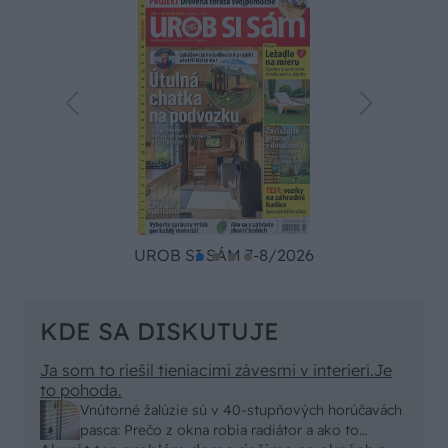
UROB SI SÁM 7-8/2026
KDE SA DISKUTUJE
Ja som to riešil tieniacimi závesmi v interieri.Je
to pohoda.
Vnútorné žalúzie sú v 40-stupňových horúčavách
pasca: Prečo z okna robia radiátor a ako to