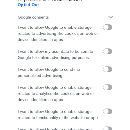
sucho a teplo? Tieto
levanduľa! 7 fialových
Opted Out
vysaďte na miesta, na
krások, ktoré rozžiaria
ktoré slnko svieti celý
vašu záhradu
Google consents
deň
I want to allow Google to enable storage
related to advertising like cookies on web or
device identifiers in apps.
I want to allow my user data to be sent to
Google for online advertising purposes.
I want to allow Google to send me
personalized advertising.
Môže aspirín zachrániť
Júlový reštart uhoriek
I want to allow Google to enable storage
ochabnuté izbové
nakladačiek: Ako ich
related to analytics like cookies on web or
rastliny? Pravda vás
podporiť k druhej vlne
device identifiers in apps.
možno prekvapí
kvitnutia?
I want to allow Google to enable storage
related to functionality of the website or app.
CHALUPA
I want to allow Google to enable storage