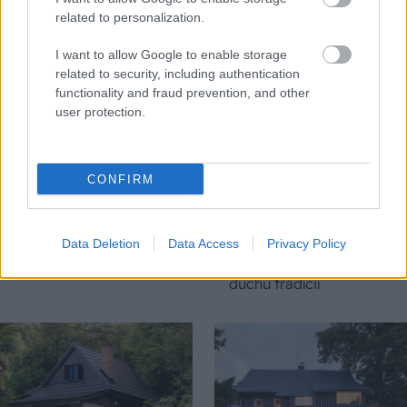
related to personalization.
I want to allow Google to enable storage
related to security, including authentication
functionality and fraud prevention, and other
user protection.
CONFIRM
Na Morave prerobila
S motorovou pílou sa
starú chalupu na
dokáže aj podpísať.
nepoznanie: Keď
Slovák sa nebál a v
Data Deletion
Data Access
Privacy Policy
vojdete dnu, zabudnete,
Čičmanoch si postavil
že nie ste v Toskánsku
montovaný domček v
duchu tradícií