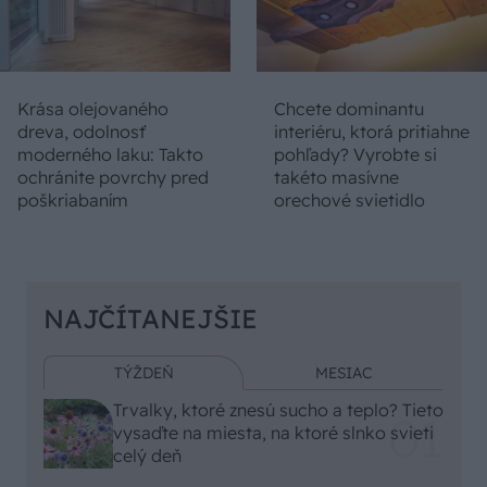
Krása olejovaného
Chcete dominantu
dreva, odolnosť
interiéru, ktorá pritiahne
moderného laku: Takto
pohľady? Vyrobte si
ochránite povrchy pred
takéto masívne
poškriabaním
orechové svietidlo
NAJČÍTANEJŠIE
TÝŽDEŇ
MESIAC
Trvalky, ktoré znesú sucho a teplo? Tieto
vysaďte na miesta, na ktoré slnko svieti
celý deň