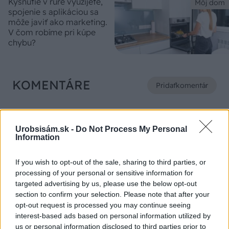
Kysnutie v rúre využijete,
Môj dom
spojenie s aplikáciou sa
môže javiť ako marketing.
V čom robíme pri kúpe
chybu?
KOMENTÁRE
Pridať
komentár
Urobsisám.sk -
Do Not Process My Personal
Information
VIDEO
If you wish to opt-out of the sale, sharing to third parties, or
processing of your personal or sensitive information for
targeted advertising by us, please use the below opt-out
section to confirm your selection. Please note that after your
opt-out request is processed you may continue seeing
interest-based ads based on personal information utilized by
us or personal information disclosed to third parties prior to