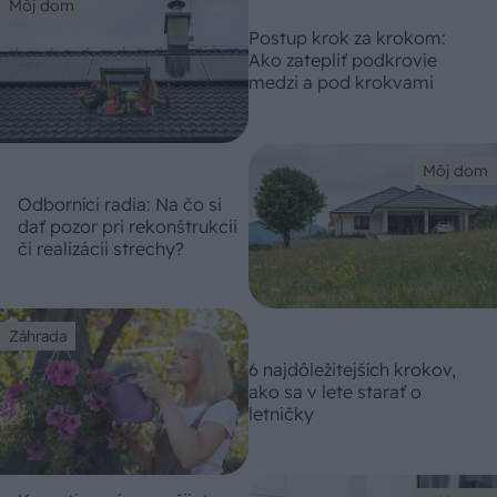
Môj dom
Postup krok za krokom:
Ako zatepliť podkrovie
medzi a pod krokvami
Môj dom
Odborníci radia: Na čo si
dať pozor pri rekonštrukcii
či realizácii strechy?
Záhrada
6 najdôležitejších krokov,
ako sa v lete starať o
letničky