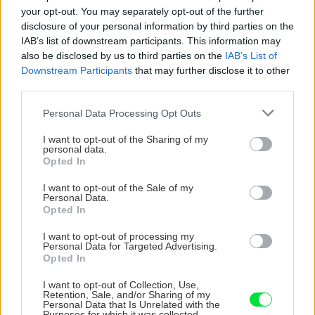
your opt-out. You may separately opt-out of the further
disclosure of your personal information by third parties on the
IAB’s list of downstream participants. This information may
Chcete dominantu interiéru,
Prečo klasická iz
also be disclosed by us to third parties on the
IAB’s List of
ktorá pritiahne pohľady?
potrubia v mrazo
Downstream Participants
that may further disclose it to other
Vyrobte si takéto masívne
ako to vyriešiť r
third parties.
orechové svietidlo
Please note that this website/app uses one or more Google
Personal Data Processing Opt Outs
services and may gather and store information including but
not limited to your visit or usage behaviour. You may click to
I want to opt-out of the Sharing of my
personal data.
grant or deny consent to Google and its third-party tags to
ZÁHRADA
Opted In
use your data for below specified purposes in below Google
consent section.
I want to opt-out of the Sale of my
Personal Data.
Opted In
I want to opt-out of processing my
Personal Data for Targeted Advertising.
Opted In
I want to opt-out of Collection, Use,
Retention, Sale, and/or Sharing of my
Personal Data that Is Unrelated with the
Trvalky, ktoré znesú
Nemusí to byť len
Purposes for which it was collected.