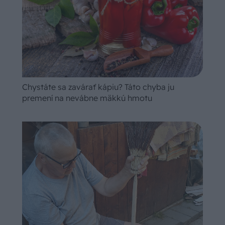
Chystáte sa zavárať kápiu? Táto chyba ju
premení na nevábne mäkkú hmotu