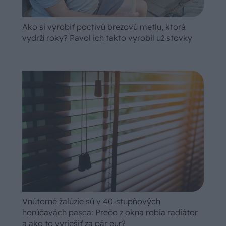
Ako si vyrobiť poctivú brezovú metlu, ktorá
vydrží roky? Pavol ich takto vyrobil už stovky
Vnútorné žalúzie sú v 40-stupňových
horúčavách pasca: Prečo z okna robia radiátor
a ako to vyriešiť za pár eur?