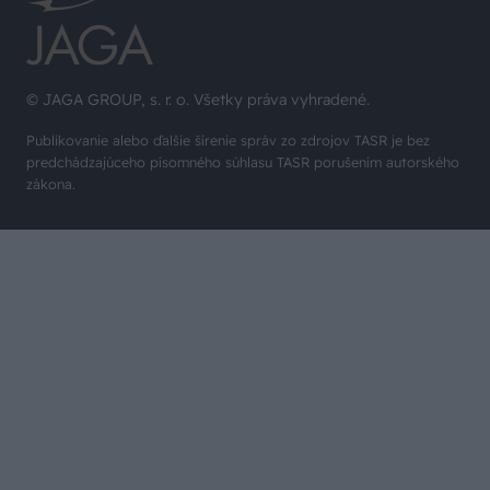
© JAGA GROUP, s. r. o. Všetky práva vyhradené.
Publikovanie alebo ďalšie šírenie správ zo zdrojov TASR je bez
predchádzajúceho písomného súhlasu TASR porušením autorského
zákona.