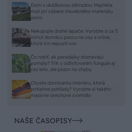
Dom s ukážkovou záhradou: Majitelia
mali pri výbere stavebného materiálu
jasno
Nekupujte drahé lapače: Vyrobte si za 5
minút domácu pascu na osy a sršne,
ktorá ich nepustí von
Čo robiť, ak paradajky dozrievajú
pomaly? Trik s odlisťovaním funguje aj
cez leto, ale pozor na chyby
Chcete dominantu interiéru, ktorá
pritiahne pohľady? Vyrobte si takéto
masívne orechové svietidlo
NAŠE ČASOPISY