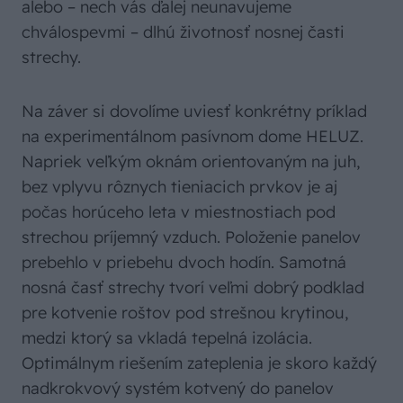
alebo – nech vás ďalej neunavujeme
chválospevmi – dlhú životnosť nosnej časti
strechy.
Na záver si dovolíme uviesť konkrétny príklad
na experimentálnom pasívnom dome HELUZ.
Napriek veľkým oknám orientovaným na juh,
bez vplyvu rôznych tieniacich prvkov je aj
počas horúceho leta v miestnostiach pod
strechou príjemný vzduch. Položenie panelov
prebehlo v priebehu dvoch hodín. Samotná
nosná časť strechy tvorí veľmi dobrý podklad
pre kotvenie roštov pod strešnou krytinou,
medzi ktorý sa vkladá tepelná izolácia.
Optimálnym riešením zateplenia je skoro každý
nadkrokvový systém kotvený do panelov