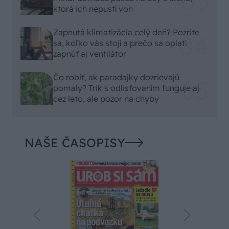
ktorá ich nepustí von
Zapnutá klimatizácia celý deň? Pozrite
sa, koľko vás stojí a prečo sa oplatí
zapnúť aj ventilátor
Čo robiť, ak paradajky dozrievajú
pomaly? Trik s odlisťovaním funguje aj
cez leto, ale pozor na chyby
NAŠE ČASOPISY