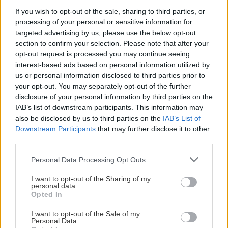
orechové svietidlo
If you wish to opt-out of the sale, sharing to third parties, or
processing of your personal or sensitive information for
targeted advertising by us, please use the below opt-out
section to confirm your selection. Please note that after your
ZÁHRADA
opt-out request is processed you may continue seeing
interest-based ads based on personal information utilized by
us or personal information disclosed to third parties prior to
your opt-out. You may separately opt-out of the further
disclosure of your personal information by third parties on the
IAB’s list of downstream participants. This information may
also be disclosed by us to third parties on the
IAB’s List of
Downstream Participants
that may further disclose it to other
third parties.
Please note that this website/app uses one or more Google
Trvalky, ktoré znesú
Nemusí to byť len
Personal Data Processing Opt Outs
services and may gather and store information including but
sucho a teplo? Tieto
levanduľa! 7 fialových
not limited to your visit or usage behaviour. You may click to
I want to opt-out of the Sharing of my
vysaďte na miesta, na
krások, ktoré rozžiaria
personal data.
grant or deny consent to Google and its third-party tags to
ktoré slnko svieti celý
vašu záhradu
Opted In
use your data for below specified purposes in below Google
deň
consent section.
I want to opt-out of the Sale of my
Personal Data.