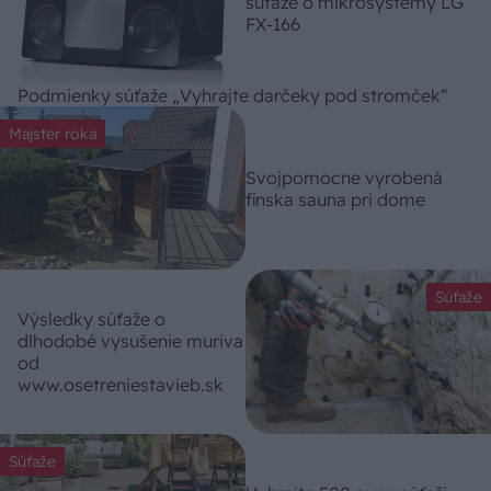
súťaže o mikrosystémy LG
FX-166
Podmienky súťaže „Vyhrajte darčeky pod stromček“
Majster roka
Svojpomocne vyrobená
fínska sauna pri dome
Súťaže
Výsledky súťaže o
dlhodobé vysušenie muriva
od
www.osetreniestavieb.sk
Súťaže