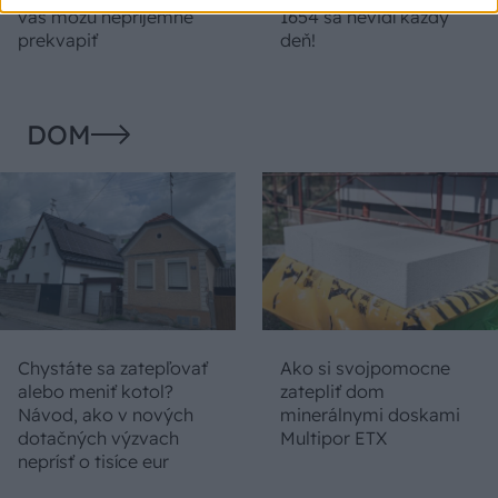
vás môžu nepríjemne
1654 sa nevidí každý
prekvapiť
deň!
DOM
Chystáte sa zatepľovať
Ako si svojpomocne
alebo meniť kotol?
zatepliť dom
Návod, ako v nových
minerálnymi doskami
dotačných výzvach
Multipor ETX
neprísť o tisíce eur