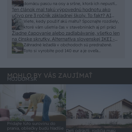
Skor pritiahne slimaky
domácu pascu na osy a sršne, ktorá ich nepustí
Ten článok mal takú výpovednú hodnotu ako
von
učivo pre 3 ročník základnej školy. To fakt? AI
alebo nejaka kniha z VŠ? Dnešné rychlotvrdnuce
Viete, kedy použiť akú maltu? Spoznajte rozdiely,
malty - pevnosť 40 Mpa a doba schnutia tak 15
ktoré vám ušetria čas v stavebninách aj pri práci
minut , k tomu vodotesné s kryštálikou. A rozdiel
Žiadne čapovanie alebo zadlabávanie, všetko len
na čínske skrutky. Alternatíva slovenskej IKEI -
- schnutie a zretie. Nič?
čo sa týka pevnosti. Autor si nedal veľa námahy s
Záhradné ležadlá v obchodoch sú predražené.
remeselným spracovaním, škoda. No lepšie než
Toto si vyrobíte pod 140 eur a je oveľa
ten odpad z DTD predávaný v Kauflande alebo
pohodlnejšie!
Lídli.
MOHLO BY VÁS ZAUJÍMAŤ
MÔJDOM.SK
Pridajte túto surovinu do
prania, obliečky budú hladšie
Deti odrástli, rodičia majú