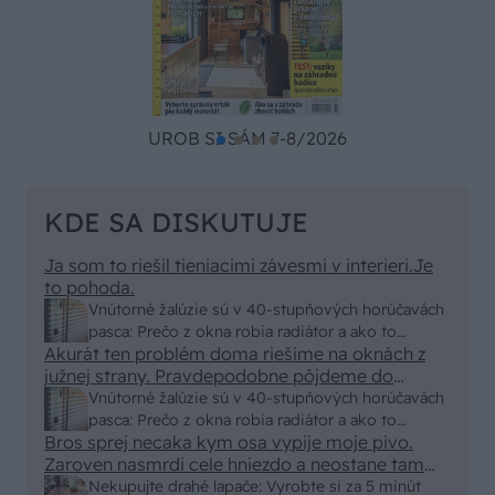
UROB SI SÁM 7-8/2026
KDE SA DISKUTUJE
Ja som to riešil tieniacimi závesmi v interieri.Je
to pohoda.
Vnútorné žalúzie sú v 40-stupňových horúčavách
pasca: Prečo z okna robia radiátor a ako to
Akurát ten problém doma riešime na oknách z
vyriešiť za pár eur?
južnej strany. Pravdepodobne pôjdeme do
vonkajšieho tienenia na spôsob markízy
Vnútorné žalúzie sú v 40-stupňových horúčavách
250x150cm. Čínsky predajcovia idú okolo 100
pasca: Prečo z okna robia radiátor a ako to
eur kus.
Bros sprej necaka kym osa vypije moje pivo.
vyriešiť za pár eur?
Zaroven nasmrdi cele hniezdo a neostane tam
nic zive. Vasa pasca naucinke moc efektivne.
Nekupujte drahé lapače: Vyrobte si za 5 minút