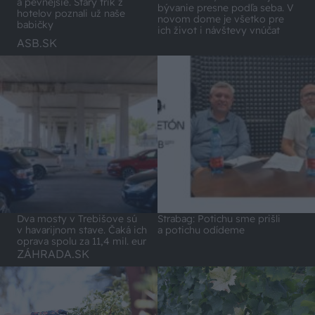
a pevnejšie. Starý trik z
bývanie presne podľa seba. V
hotelov poznali už naše
novom dome je všetko pre
babičky
ich život i návštevy vnúčat
ASB.SK
Dva mosty v Trebišove sú
Strabag: Potichu sme prišli
v havarijnom stave. Čaká ich
a potichu odídeme
oprava spolu za 11,4 mil. eur
ZÁHRADA.SK