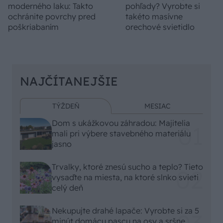
moderného laku: Takto
pohľady? Vyrobte si
ochránite povrchy pred
takéto masívne
poškriabaním
orechové svietidlo
NAJČÍTANEJŠIE
TÝŽDEŇ
MESIAC
Dom s ukážkovou záhradou: Majitelia
mali pri výbere stavebného materiálu
jasno
Trvalky, ktoré znesú sucho a teplo? Tieto
vysaďte na miesta, na ktoré slnko svieti
celý deň
Nekupujte drahé lapače: Vyrobte si za 5
minút domácu pascu na osy a sršne,