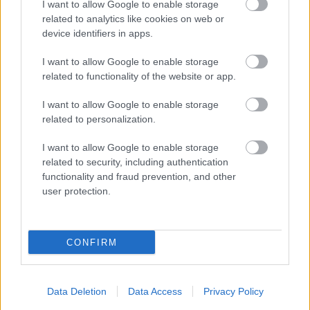
I want to allow Google to enable storage
related to analytics like cookies on web or
device identifiers in apps.
Na Morave prerobila
S motorovou pílou sa
I want to allow Google to enable storage
starú chalupu na
dokáže aj podpísať.
related to functionality of the website or app.
nepoznanie: Keď
Slovák sa nebál a v
vojdete dnu, zabudnete,
Čičmanoch si postavil
I want to allow Google to enable storage
že nie ste v Toskánsku
montovaný domček v
related to personalization.
duchu tradícií
I want to allow Google to enable storage
related to security, including authentication
functionality and fraud prevention, and other
user protection.
CONFIRM
Temné stránky chalúp:
Žena, búracie kladivo a
10 najčastejších
vôňa dreva: Takáto
Data Deletion
Data Access
Privacy Policy
skrytých chýb, ktoré
premena zrubu z roku