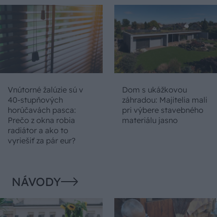
Vnútorné žalúzie sú v
Dom s ukážkovou
40-stupňových
záhradou: Majitelia mali
horúčavách pasca:
pri výbere stavebného
Prečo z okna robia
materiálu jasno
radiátor a ako to
vyriešiť za pár eur?
NÁVODY