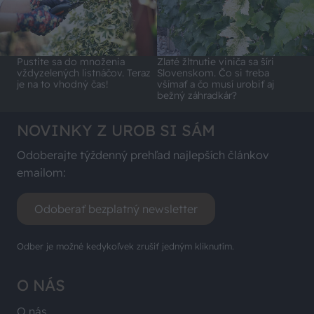
Pustite sa do množenia
Zlaté žltnutie viniča sa šíri
vždyzelených listnáčov. Teraz
Slovenskom. Čo si treba
je na to vhodný čas!
všímať a čo musí urobiť aj
bežný záhradkár?
NOVINKY Z UROB SI SÁM
Odoberajte týždenný prehľad najlepších článkov
emailom:
Odoberať bezplatný newsletter
Odber je možné kedykoľvek zrušiť jedným kliknutím.
O NÁS
O nás