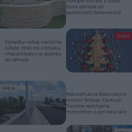
Vyhrajte 500 eur v súťaži
Nová záhrada od
spoločnosti Semmelrock
Súťaže
Výsledky veľkej vianočnej
súťaže: Hrali ste o brúsku,
vŕtacie kladivo aj doplnky
do záhrady
ASB.sk
Rekonštrukcia Bierovských
mostov finišuje. Cestu pri
Trenčíne sprístupnia
motoristom o pol roka skôr