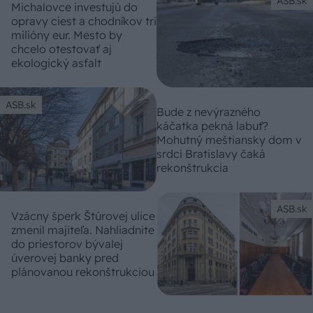
ASB.sk
Michalovce investujú do
opravy ciest a chodníkov tri
milióny eur. Mesto by
chcelo otestovať aj
ekologický asfalt
ASB.sk
Bude z nevýrazného
káčatka pekná labuť?
Mohutný meštiansky dom v
srdci Bratislavy čaká
rekonštrukcia
ASB.sk
Vzácny šperk Štúrovej ulice
zmenil majiteľa. Nahliadnite
do priestorov bývalej
úverovej banky pred
plánovanou rekonštrukciou