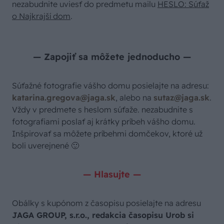
nezabudnite uviesť do predmetu mailu
HESLO: Súťaž
o Najkrajší dom
.
— Zapojiť sa môžete jednoducho —
Súťažné fotografie vášho domu posielajte na adresu:
katarina.gregova@jaga.sk
, alebo na
sutaz@jaga.sk
.
Vždy v predmete s heslom súťaže. nezabudnite s
fotografiami poslať aj krátky príbeh vášho domu.
Inšpirovať sa môžete príbehmi domčekov, ktoré už
boli uverejnené 🙂
— Hlasujte —
Obálky s kupónom z časopisu posielajte na adresu
JAGA GROUP, s.r.o., redakcia časopisu Urob si