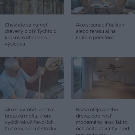
Chystáte sa natrieť
Ako si zariadiť balkón
drevený plot? Týchto 6
alebo terasu aj na
krokov rozhodne o
malom priestore
výsledku
Ako si vyrobiť poctivú
Krása olejovaného
brezovú metlu, ktorá
dreva, odolnosť
vydrží roky? Pavol ich
moderného laku: Takto
takto vyrobil už stovky
ochránite povrchy pred
poškriabaním