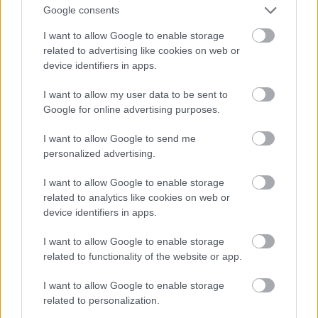
ňom aj nové návštevnícke
Google consents
centrum
I want to allow Google to enable storage
related to advertising like cookies on web or
device identifiers in apps.
ASB.sk
Socialistická kocka v
novom šate. Rekonštrukcia
I want to allow my user data to be sent to
rodinného domu vo
Google for online advertising purposes.
Svätom Jure otvorila dom
krajine aj svetlu
I want to allow Google to send me
personalized advertising.
ASB.sk
Takto má vyzerať centrum
I want to allow Google to enable storage
Bratislavy. Rekonštrukcia
related to analytics like cookies on web or
Dunajskej ulice a okolia
device identifiers in apps.
nastavuje hlavnému mestu
štandard verejných
I want to allow Google to enable storage
priestorov
related to functionality of the website or app.
I want to allow Google to enable storage
related to personalization.
KOMENTÁRE
Pridať
komentár