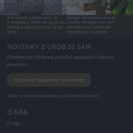
4 kvitnúce kombinácie do
Recept na rýchlokvasené
kvetináčov: Tešiť vás budú do
uhorky: Pridajte toto zo
jesene a nakŕmia hmyz až do
záhradky pre dokonale
zimy
chrumkavý výsledok
NOVINKY Z UROB SI SÁM
Odoberajte týždenný prehľad najlepších článkov
emailom:
Odoberať bezplatný newsletter
Odber je možné kedykoľvek zrušiť jedným kliknutím.
O NÁS
O nás