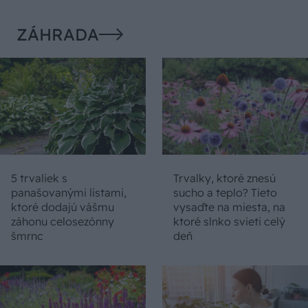
ZÁHRADA
5 trvaliek s
Trvalky, ktoré znesú
panašovanými listami,
sucho a teplo? Tieto
ktoré dodajú vášmu
vysaďte na miesta, na
záhonu celosezónny
ktoré slnko svieti celý
šmrnc
deň