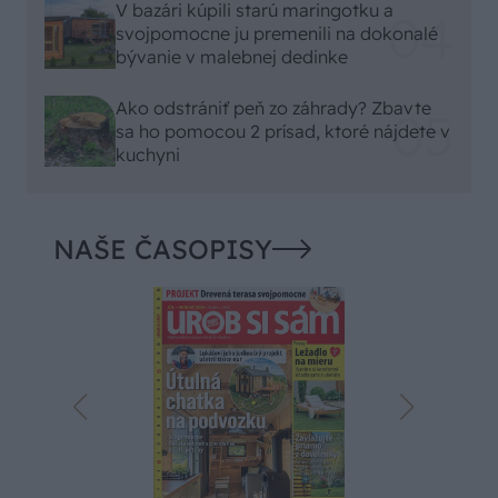
V bazári kúpili starú maringotku a
svojpomocne ju premenili na dokonalé
bývanie v malebnej dedinke
Ako odstrániť peň zo záhrady? Zbavte
sa ho pomocou 2 prísad, ktoré nájdete v
kuchyni
NAŠE ČASOPISY