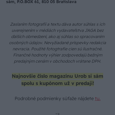
sám, P.O.BOX 61, 810 05 Bratislava
Zaslaním fotografií a textu dáva autor súhlas s ich
uverejnením v médiách vydavateľstva JAGA bez
ďalších obmedzení, ako aj súhlas so spracovaním
osobných údajov. Nevyžiadané príspevky redakcia
nevracia. Použité fotogtrafie cien sú ilustračné.
Finančné hodnoty výhier zodpovedajú bežným
predajným cenám v obchodoch vrátane DPH.
Najnovšie číslo magazínu Urob si sám
spolu s kupónom už v predaji!
Podrobné podmienky súťaže nájdete
tu.
–>