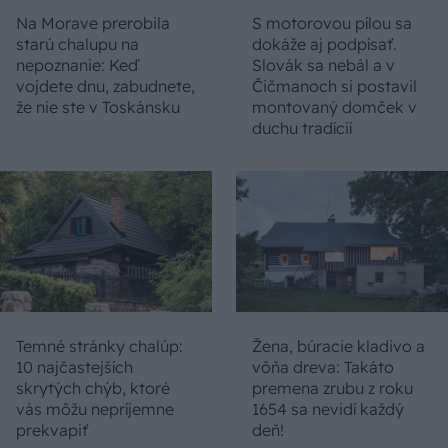
Na Morave prerobila
S motorovou pílou sa
starú chalupu na
dokáže aj podpísať.
nepoznanie: Keď
Slovák sa nebál a v
vojdete dnu, zabudnete,
Čičmanoch si postavil
že nie ste v Toskánsku
montovaný domček v
duchu tradícií
Temné stránky chalúp:
Žena, búracie kladivo a
10 najčastejších
vôňa dreva: Takáto
skrytých chýb, ktoré
premena zrubu z roku
vás môžu nepríjemne
1654 sa nevidí každý
prekvapiť
deň!