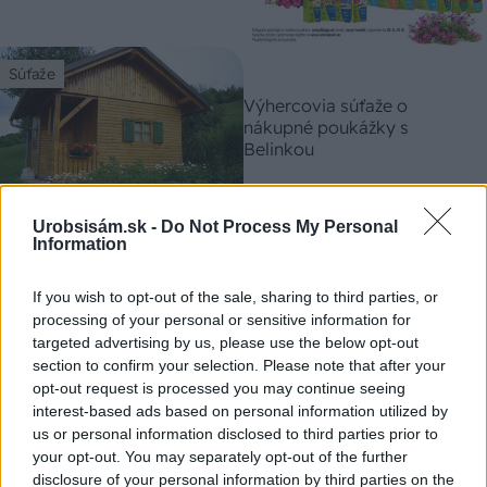
Súťaže
Výhercovia súťaže o
nákupné poukážky s
Belinkou
Urobsisám.sk -
Do Not Process My Personal
Súťaže
Information
Výsledky súťaže o najkrajší
If you wish to opt-out of the sale, sharing to third parties, or
balkón
processing of your personal or sensitive information for
targeted advertising by us, please use the below opt-out
section to confirm your selection. Please note that after your
opt-out request is processed you may continue seeing
Súťaže
interest-based ads based on personal information utilized by
Veľká súťaž o tri
us or personal information disclosed to third parties prior to
najmodernejšie prietokové
your opt-out. You may separately opt-out of the further
ohrievače vody STIEBEL
disclosure of your personal information by third parties on the
ELTRON