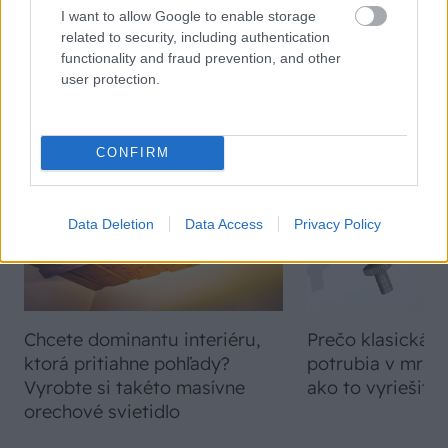
I want to allow Google to enable storage
related to security, including authentication
functionality and fraud prevention, and other
user protection.
VIDEO
CONFIRM
Data Deletion
Data Access
Privacy Policy
Chcete dominantu interiéru,
Prečo klasická iz
ktorá pritiahne pohľady?
potrubia v mrazo
Vyrobte si takéto masívne
ako to vyriešiť r
orechové svietidlo