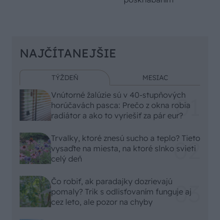
NAJČÍTANEJŠIE
TÝŽDEŇ
MESIAC
Vnútorné žalúzie sú v 40-stupňových
horúčavách pasca: Prečo z okna robia
radiátor a ako to vyriešiť za pár eur?
Trvalky, ktoré znesú sucho a teplo? Tieto
vysaďte na miesta, na ktoré slnko svieti
celý deň
Čo robiť, ak paradajky dozrievajú
pomaly? Trik s odlisťovaním funguje aj
cez leto, ale pozor na chyby