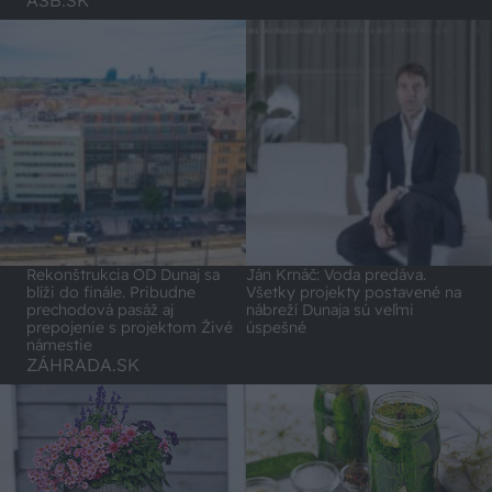
Rekonštrukcia OD Dunaj sa
Ján Krnáč: Voda predáva.
blíži do finále. Pribudne
Všetky projekty postavené na
prechodová pasáž aj
nábreží Dunaja sú veľmi
prepojenie s projektom Živé
úspešné
námestie
ZÁHRADA.SK