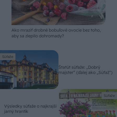
Ako mraziť drobné bobuľové ovocie bez toho,
aby sa zlepilo dohromady?
Súťaže
Štatút súťaže: „Dobrý
majster“ (ďalej ako „Súťaž“)
Súťaže
Výsledky súťaže o najkrajší
jarný hrantík