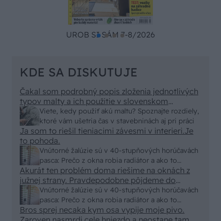
UROB SI SÁM 7-8/2026
KDE SA DISKUTUJE
Čakal som podrobný popis zloženia jednotlivých
typov malty a ich použitie v slovenskom
prostredí, no dostal som len pár primitívnych rád
Viete, kedy použiť akú maltu? Spoznajte rozdiely,
o výbere vriec v stavebninách. Kde sa podel
ktoré vám ušetria čas v stavebninách aj pri práci
názov a zmysel časopisu "Urob si sám" ? To
Ja som to riešil tieniacimi závesmi v interieri.Je
skutočne už nemáme na Slovensku "fachmanov"!
to pohoda.
Vypadá to tak že za pár rokov nám budú stavať
Vnútorné žalúzie sú v 40-stupňových horúčavách
chaty a chalupy číňania a použijú BAMBUS !!!
pasca: Prečo z okna robia radiátor a ako to
Akurát ten problém doma riešime na oknách z
vyriešiť za pár eur?
južnej strany. Pravdepodobne pôjdeme do
vonkajšieho tienenia na spôsob markízy
Vnútorné žalúzie sú v 40-stupňových horúčavách
250x150cm. Čínsky predajcovia idú okolo 100
pasca: Prečo z okna robia radiátor a ako to
eur kus.
Bros sprej necaka kym osa vypije moje pivo.
vyriešiť za pár eur?
Zaroven nasmrdi cele hniezdo a neostane tam