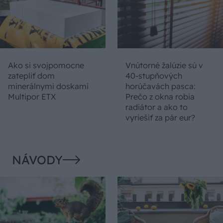
Ako si svojpomocne
Vnútorné žalúzie sú v
zatepliť dom
40-stupňových
minerálnymi doskami
horúčavách pasca:
Multipor ETX
Prečo z okna robia
radiátor a ako to
vyriešiť za pár eur?
NÁVODY