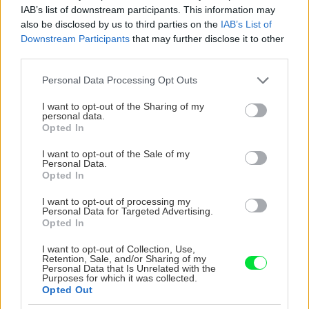
IAB’s list of downstream participants. This information may
also be disclosed by us to third parties on the
IAB’s List of
Downstream Participants
that may further disclose it to other
Súťaže
third parties.
Výsledky súťaže o
prenosný rádioprijímač a
Please note that this website/app uses one or more Google
Personal Data Processing Opt Outs
mini reproduktorový
services and may gather and store information including but
systém ORAVA RP-130 R!
not limited to your visit or usage behaviour. You may click to
I want to opt-out of the Sharing of my
personal data.
grant or deny consent to Google and its third-party tags to
Opted In
use your data for below specified purposes in below Google
consent section.
I want to opt-out of the Sale of my
Personal Data.
ASB.sk
Opted In
Rekonštrukcia Bierovských
mostov finišuje. Cestu pri
I want to opt-out of processing my
Trenčíne sprístupnia
Personal Data for Targeted Advertising.
Opted In
motoristom o pol roka skôr
I want to opt-out of Collection, Use,
Retention, Sale, and/or Sharing of my
Personal Data that Is Unrelated with the
ASB.sk
Vodný kolový mlyn v
Purposes for which it was collected.
Opted Out
Tomášikove
zrekonštruovali. Vzniklo pri