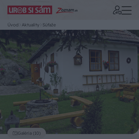
Úvod
Aktuality
Súťaže
Galéria (10)