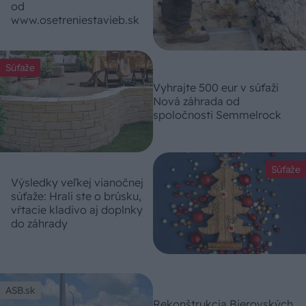
od
www.osetreniestavieb.sk
Súťaže
Vyhrajte 500 eur v súťaži
Nová záhrada od
spoločnosti Semmelrock
Súťaže
Výsledky veľkej vianočnej
súťaže: Hrali ste o brúsku,
vŕtacie kladivo aj doplnky
do záhrady
ASB.sk
Rekonštrukcia Bierovských