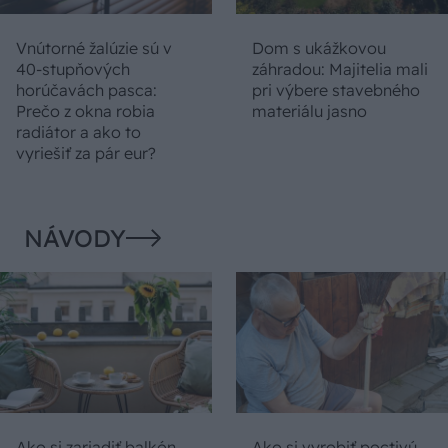
Vnútorné žalúzie sú v
Dom s ukážkovou
40-stupňových
záhradou: Majitelia mali
horúčavách pasca:
pri výbere stavebného
Prečo z okna robia
materiálu jasno
radiátor a ako to
vyriešiť za pár eur?
NÁVODY
Ako si zariadiť balkón
Ako si vyrobiť poctivú