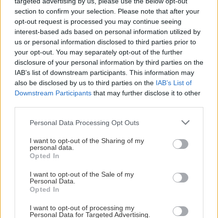
targeted advertising by us, please use the below opt-out
section to confirm your selection. Please note that after your
opt-out request is processed you may continue seeing
interest-based ads based on personal information utilized by
us or personal information disclosed to third parties prior to
your opt-out. You may separately opt-out of the further
disclosure of your personal information by third parties on the
IAB’s list of downstream participants. This information may
also be disclosed by us to third parties on the
IAB’s List of
5 trvaliek s
Trvalky, ktoré znesú
Downstream Participants
that may further disclose it to other
panašovanými listami,
sucho a teplo? Tieto
third parties.
ktoré dodajú vášmu
vysaďte na miesta, na
záhonu celosezónny
ktoré slnko svieti celý
Please note that this website/app uses one or more Google
Personal Data Processing Opt Outs
šmrnc
deň
services and may gather and store information including but
not limited to your visit or usage behaviour. You may click to
I want to opt-out of the Sharing of my
personal data.
grant or deny consent to Google and its third-party tags to
Opted In
use your data for below specified purposes in below Google
consent section.
I want to opt-out of the Sale of my
Personal Data.
Opted In
I want to opt-out of processing my
Personal Data for Targeted Advertising.