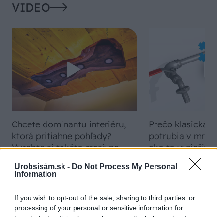
VIDEO
Chcete dominantu interiéru,
Prečo klasická iz
ktorá pritiahne pohľady?
potrubia v mrazo
Vyrobte si takéto masívne
ako to vyriešiť r
orechové svietidlo
Urobsisám.sk -
Do Not Process My Personal
Information
ZÁHRADA
If you wish to opt-out of the sale, sharing to third parties, or
processing of your personal or sensitive information for