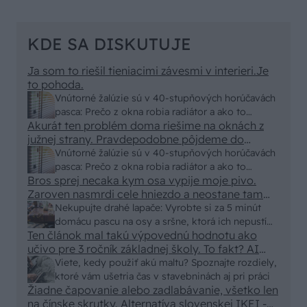
KDE SA DISKUTUJE
Ja som to riešil tieniacimi závesmi v interieri.Je
to pohoda.
Vnútorné žalúzie sú v 40-stupňových horúčavách
pasca: Prečo z okna robia radiátor a ako to
Akurát ten problém doma riešime na oknách z
vyriešiť za pár eur?
južnej strany. Pravdepodobne pôjdeme do
vonkajšieho tienenia na spôsob markízy
Vnútorné žalúzie sú v 40-stupňových horúčavách
250x150cm. Čínsky predajcovia idú okolo 100
pasca: Prečo z okna robia radiátor a ako to
eur kus.
Bros sprej necaka kym osa vypije moje pivo.
vyriešiť za pár eur?
Zaroven nasmrdi cele hniezdo a neostane tam
nic zive. Vasa pasca naucinke moc efektivne.
Nekupujte drahé lapače: Vyrobte si za 5 minút
Skor pritiahne slimaky
domácu pascu na osy a sršne, ktorá ich nepustí
Ten článok mal takú výpovednú hodnotu ako
von
učivo pre 3 ročník základnej školy. To fakt? AI
alebo nejaka kniha z VŠ? Dnešné rychlotvrdnuce
Viete, kedy použiť akú maltu? Spoznajte rozdiely,
malty - pevnosť 40 Mpa a doba schnutia tak 15
ktoré vám ušetria čas v stavebninách aj pri práci
minut , k tomu vodotesné s kryštálikou. A rozdiel
Žiadne čapovanie alebo zadlabávanie, všetko len
na čínske skrutky. Alternatíva slovenskej IKEI -
- schnutie a zretie. Nič?