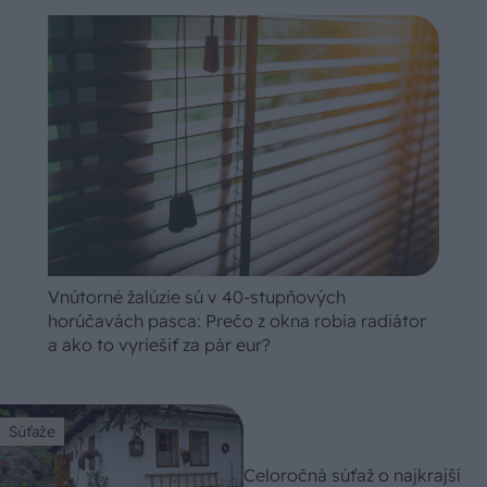
Vnútorné žalúzie sú v 40-stupňových
horúčavách pasca: Prečo z okna robia radiátor
a ako to vyriešiť za pár eur?
Súťaže
Celoročná súťaž o najkrajší