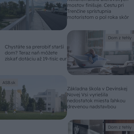
mostov finišuje. Cestu pri
Trenčíne sprístupnia
motoristom o pol roka skôr
Dom z tehly
Chystáte sa prerobiť starší
dom? Teraz naň môžete
získať dotáciu až 19-tisíc eur
ASB.sk
Základna škola v Devínskej
Novej Vsi vyriešila
nedostatok miesta ľahkou
drevenou nadstavbou
Dom z tehly