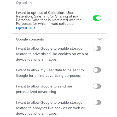
Opted In
Nemusí to byť len
Môže aspirín zachrániť
I want to opt-out of Collection, Use,
levanduľa! 7 fialových
ochabnuté izbové
Retention, Sale, and/or Sharing of my
krások, ktoré rozžiaria
rastliny? Pravda vás
Personal Data that Is Unrelated with the
Purposes for which it was collected.
vašu záhradu
možno prekvapí
Opted Out
Google consents
CHALUPA
I want to allow Google to enable storage
related to advertising like cookies on web or
device identifiers in apps.
I want to allow my user data to be sent to
Google for online advertising purposes.
I want to allow Google to send me
personalized advertising.
Na Morave prerobila
S motorovou pílou sa
I want to allow Google to enable storage
starú chalupu na
dokáže aj podpísať.
related to analytics like cookies on web or
nepoznanie: Keď
Slovák sa nebál a v
device identifiers in apps.