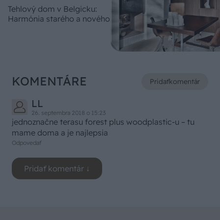
Tehlový dom v Belgicku:
Harmónia starého a nového
KOMENTÁRE
Pridať
komentár
LL
26. septembra 2018 o 15:23
jednoznačne terasu forest plus woodplastic-u – tu
mame doma a je najlepsia
Odpovedať