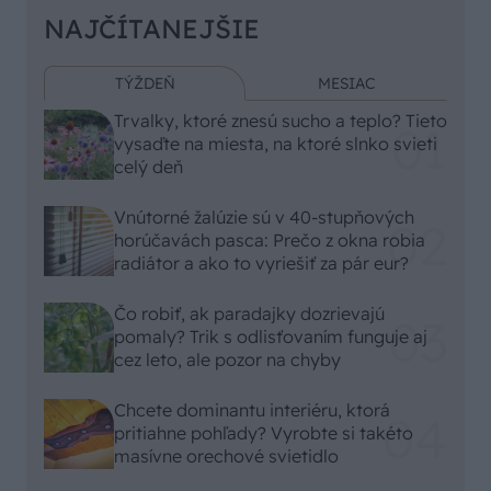
NAJČÍTANEJŠIE
TÝŽDEŇ
MESIAC
Trvalky, ktoré znesú sucho a teplo? Tieto
vysaďte na miesta, na ktoré slnko svieti
celý deň
Vnútorné žalúzie sú v 40-stupňových
horúčavách pasca: Prečo z okna robia
radiátor a ako to vyriešiť za pár eur?
Čo robiť, ak paradajky dozrievajú
pomaly? Trik s odlisťovaním funguje aj
cez leto, ale pozor na chyby
Chcete dominantu interiéru, ktorá
pritiahne pohľady? Vyrobte si takéto
masívne orechové svietidlo