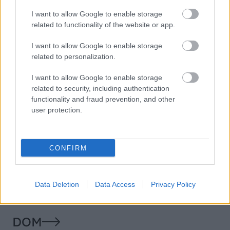
vojdete dnu, zabudnete,
Čičmanoch si postavil
že nie ste v Toskánsku
montovaný domček v
I want to allow Google to enable storage
duchu tradícií
related to functionality of the website or app.
I want to allow Google to enable storage
related to personalization.
I want to allow Google to enable storage
related to security, including authentication
functionality and fraud prevention, and other
user protection.
Temné stránky chalúp:
Žena, búracie kladivo a
10 najčastejších
vôňa dreva: Takáto
CONFIRM
skrytých chýb, ktoré
premena zrubu z roku
vás môžu nepríjemne
1654 sa nevidí každý
prekvapiť
deň!
Data Deletion
Data Access
Privacy Policy
DOM