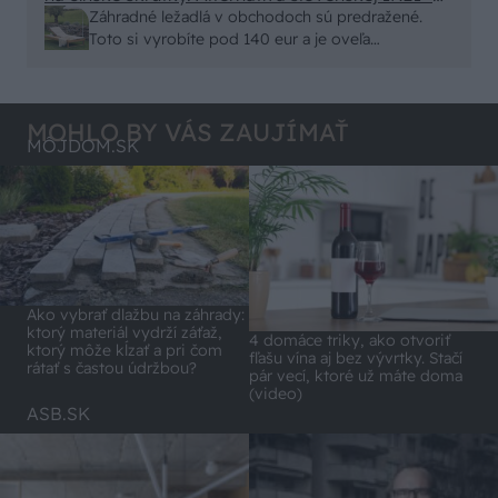
čo sa týka pevnosti. Autor si nedal veľa námahy s
Záhradné ležadlá v obchodoch sú predražené.
remeselným spracovaním, škoda. No lepšie než
Toto si vyrobíte pod 140 eur a je oveľa
ten odpad z DTD predávaný v Kauflande alebo
pohodlnejšie!
Lídli.
MOHLO BY VÁS ZAUJÍMAŤ
MÔJDOM.SK
Ako vybrať dlažbu na záhrady:
ktorý materiál vydrží záťaž,
4 domáce triky, ako otvoriť
ktorý môže kĺzať a pri čom
fľašu vína aj bez vývrtky. Stačí
rátať s častou údržbou?
pár vecí, ktoré už máte doma
(video)
ASB.SK