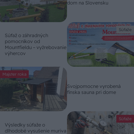
dom na Slovensku
Súťaže
Súťaž o záhradných
pomocníkov od
Mountfieldu – vyžrebovanie
výhercov
Majster roka
Svojpomocne vyrobená
fínska sauna pri dome
Súťaže
Výsledky súťaže o
dlhodobé vysušenie muriva