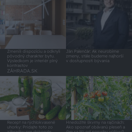
Zmenili dispozíciu a odkryli
Ján Palenčár: Ak neurobíme
pôvodný charakter bytu.
zmeny, stále budeme najhorší
Výsledkom je interiér plný
v dostupnosti bývania
kontrastov
ZÁHRADA.SK
Recept na rýchlokvasené
Hnedožlté škvrny na rajčinách:
uhorky: Pridajte toto zo
Ako spoznať obávanú pleseň a
záhradky pre dokonale
čím sa líši od poruchy výživy?