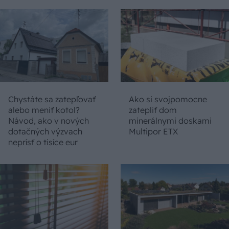
Chystáte sa zatepľovať
Ako si svojpomocne
alebo meniť kotol?
zatepliť dom
Návod, ako v nových
minerálnymi doskami
dotačných výzvach
Multipor ETX
neprísť o tisíce eur