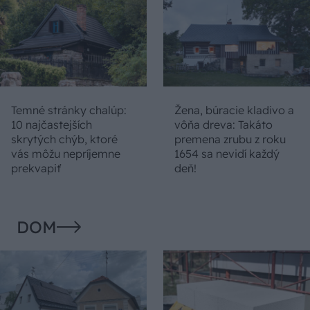
Temné stránky chalúp:
Žena, búracie kladivo a
10 najčastejších
vôňa dreva: Takáto
skrytých chýb, ktoré
premena zrubu z roku
vás môžu nepríjemne
1654 sa nevidí každý
prekvapiť
deň!
DOM