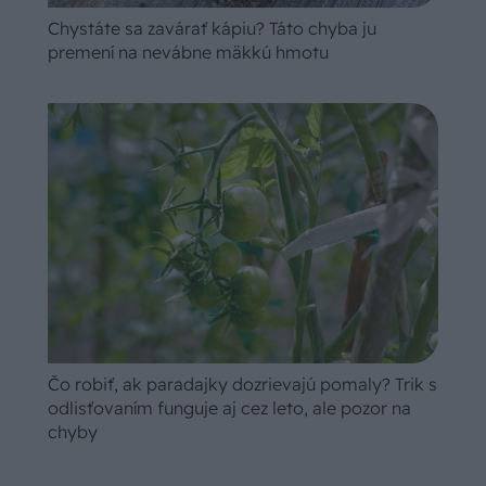
Chystáte sa zavárať kápiu? Táto chyba ju
premení na nevábne mäkkú hmotu
Čo robiť, ak paradajky dozrievajú pomaly? Trik s
odlisťovaním funguje aj cez leto, ale pozor na
chyby