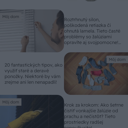
Môj dom
Roztrhnutý silon,
poškodená retiazka či
ohnutá lamela. Tieto časté
problémy so žalúziami
opravíte aj svojpomocne!
(návody)
Môj dom
20 fantastických tipov, ako
využiť staré a deravé
ponožky. Niektoré by vám
zrejme ani len nenapadli!
Môj dom
Krok za krokom: Ako šetrne
čistiť vonkajšie žalúzie od
prachu a nečistôt? Tieto
prostriedky radšej
nepoužívajte!