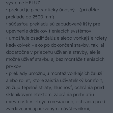
systéme HELUZ
• preklad je plne staticky únosný – (pri dĺžke
preklade do 2500 mm)
• súčasťou prekladu sú zabudované lišty pre
upevnenie držiakov tieniacich systémov
• umožňuje osadiť žalúzie alebo vonkajšie rolety
kedykoľvek – ako po dokončení stavby, tak aj
dodatočne v priebehu užívania stavby, ale je
možné užívať stavbu aj bez montáže tieniacich
prvkov
• preklady umožňujú montáž vonkajších žalúzií
alebo roliet, ktoré zaistia užívateľský komfort,
znižujú tepelné straty, hlučnosť, ochránia pred
skleníkovým efektom, zabránia prehriatiu
miestnosti v letných mesiacoch, ochránia pred
zvedavcami aj nezvanými návštevníkmi,