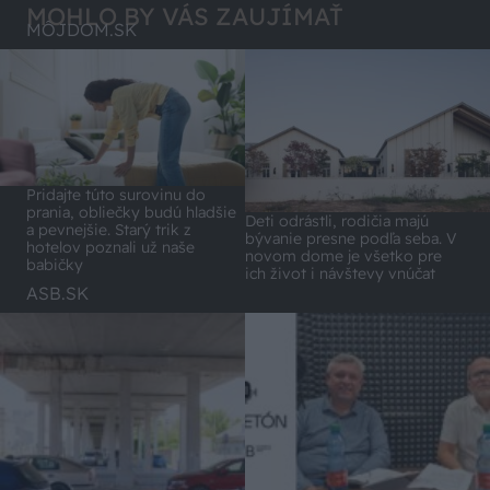
MOHLO BY VÁS ZAUJÍMAŤ
MÔJDOM.SK
Pridajte túto surovinu do
prania, obliečky budú hladšie
Deti odrástli, rodičia majú
a pevnejšie. Starý trik z
bývanie presne podľa seba. V
hotelov poznali už naše
novom dome je všetko pre
babičky
ich život i návštevy vnúčat
ASB.SK