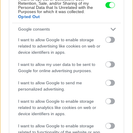
Retention, Sale, and/or Sharing of my
Personal Data that Is Unrelated with the
Purposes for which it was collected.
Opted Out
Trvalky, ktoré znesú
Nemusí to byť len
sucho a teplo? Tieto
levanduľa! 7 fialových
Google consents
vysaďte na miesta, na
krások, ktoré rozžiaria
ktoré slnko svieti celý
vašu záhradu
I want to allow Google to enable storage
deň
related to advertising like cookies on web or
device identifiers in apps.
I want to allow my user data to be sent to
Google for online advertising purposes.
I want to allow Google to send me
personalized advertising.
I want to allow Google to enable storage
related to analytics like cookies on web or
Môže aspirín zachrániť
Júlový reštart uhoriek
device identifiers in apps.
ochabnuté izbové
nakladačiek: Ako ich
rastliny? Pravda vás
podporiť k druhej vlne
I want to allow Google to enable storage
možno prekvapí
kvitnutia?
related to functionality of the website or app.