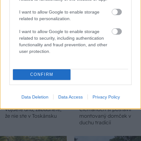
I want to allow Google to enable storage
related to personalization.
CHALUPA
I want to allow Google to enable storage
related to security, including authentication
functionality and fraud prevention, and other
user protection.
CONFIRM
Na Morave prerobila
S motorovou pílou sa
starú chalupu na
dokáže aj podpísať.
Data Deletion
Data Access
Privacy Policy
nepoznanie: Keď
Slovák sa nebál a v
vojdete dnu, zabudnete,
Čičmanoch si postavil
že nie ste v Toskánsku
montovaný domček v
duchu tradícií