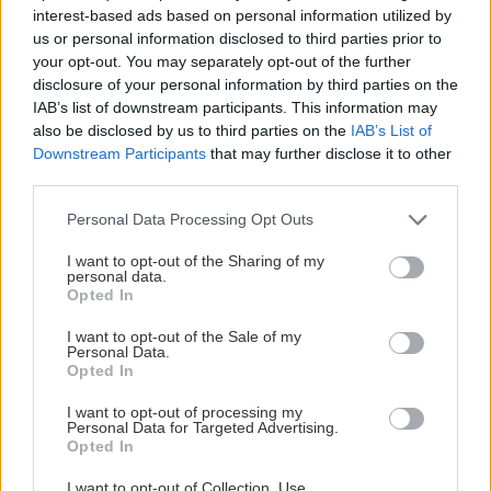
interest-based ads based on personal information utilized by
us or personal information disclosed to third parties prior to
your opt-out. You may separately opt-out of the further
disclosure of your personal information by third parties on the
IAB’s list of downstream participants. This information may
also be disclosed by us to third parties on the
IAB’s List of
Downstream Participants
that may further disclose it to other
Chcete dominantu interiéru,
Prečo klasická iz
third parties.
ktorá pritiahne pohľady?
potrubia v mrazo
Please note that this website/app uses one or more Google
Vyrobte si takéto masívne
ako to vyriešiť r
Personal Data Processing Opt Outs
services and may gather and store information including but
orechové svietidlo
not limited to your visit or usage behaviour. You may click to
I want to opt-out of the Sharing of my
personal data.
grant or deny consent to Google and its third-party tags to
Opted In
use your data for below specified purposes in below Google
consent section.
ZÁHRADA
I want to opt-out of the Sale of my
Personal Data.
Opted In
I want to opt-out of processing my
Personal Data for Targeted Advertising.
Opted In
I want to opt-out of Collection, Use,