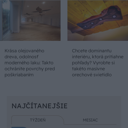
Krása olejovaného
Chcete dominantu
dreva, odolnosť
interiéru, ktorá pritiahne
moderného laku: Takto
pohľady? Vyrobte si
ochránite povrchy pred
takéto masívne
poškriabaním
orechové svietidlo
NAJČÍTANEJŠIE
TÝŽDEŇ
MESIAC