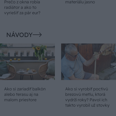
Prečo z okna robia
materiálu jasno
radiátor a ako to
vyriešiť za pár eur?
NÁVODY
Ako si zariadiť balkón
Ako si vyrobiť poctivú
alebo terasu aj na
brezovú metlu, ktorá
malom priestore
vydrží roky? Pavol ich
takto vyrobil už stovky