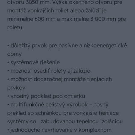
otvoru 3850 mm. Výška okenného otvoru pre
montáž vonkajších roliet alebo žalúzií je
minimálne 600 mm a maximálne 3 000 mm pre
roletu.
• dôležitý prvok pre pasívne a nízkoenergetické
domy
• systémové riešenie
• možnosť osadiť rolety aj žalúzie
• možnosť dodatočnej montáže tieniacich
prvkov
• vhodný podklad pod omietku
• multifunkčné celistvý výrobok – nosný
preklad so schránkou pre vonkajšie tieniace
systémy so zabudovanou tepelnou izoláciou
• jednoduché navrhovanie v komplexnom