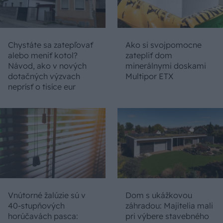
Chystáte sa zatepľovať
Ako si svojpomocne
alebo meniť kotol?
zatepliť dom
Návod, ako v nových
minerálnymi doskami
dotačných výzvach
Multipor ETX
neprísť o tisíce eur
Vnútorné žalúzie sú v
Dom s ukážkovou
40-stupňových
záhradou: Majitelia mali
horúčavách pasca:
pri výbere stavebného