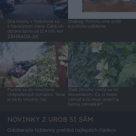
Dva mosty v Trebišove sú
Strabag: Potichu sme prišli
v havarijnom stave. Čaká ich
a potichu odídeme
oprava spolu za 11,4 mil. eur
ZÁHRADA.SK
Pustite sa do množenia
Zlaté žltnutie viniča sa šíri
vždyzelených listnáčov. Teraz
Slovenskom. Čo si treba
je na to vhodný čas!
všímať a čo musí urobiť aj
bežný záhradkár?
NOVINKY Z UROB SI SÁM
Odoberajte týždenný prehľad najlepších článkov