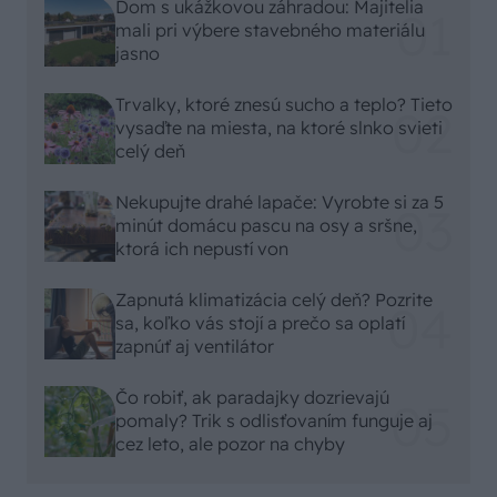
Dom s ukážkovou záhradou: Majitelia
mali pri výbere stavebného materiálu
jasno
Trvalky, ktoré znesú sucho a teplo? Tieto
vysaďte na miesta, na ktoré slnko svieti
celý deň
Nekupujte drahé lapače: Vyrobte si za 5
minút domácu pascu na osy a sršne,
ktorá ich nepustí von
Zapnutá klimatizácia celý deň? Pozrite
sa, koľko vás stojí a prečo sa oplatí
zapnúť aj ventilátor
Čo robiť, ak paradajky dozrievajú
pomaly? Trik s odlisťovaním funguje aj
cez leto, ale pozor na chyby