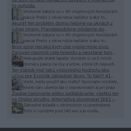
to pohoda.
Vnútorné žalúzie sú v 40-stupňových horúčavách
pasca: Prečo z okna robia radiátor a ako to
Akurát ten problém doma riešime na oknách z
vyriešiť za pár eur?
južnej strany. Pravdepodobne pôjdeme do
vonkajšieho tienenia na spôsob markízy
Vnútorné žalúzie sú v 40-stupňových horúčavách
250x150cm. Čínsky predajcovia idú okolo 100
pasca: Prečo z okna robia radiátor a ako to
eur kus.
Bros sprej necaka kym osa vypije moje pivo.
vyriešiť za pár eur?
Zaroven nasmrdi cele hniezdo a neostane tam
nic zive. Vasa pasca naucinke moc efektivne.
Nekupujte drahé lapače: Vyrobte si za 5 minút
Skor pritiahne slimaky
domácu pascu na osy a sršne, ktorá ich nepustí
Ten článok mal takú výpovednú hodnotu ako
von
učivo pre 3 ročník základnej školy. To fakt? AI
alebo nejaka kniha z VŠ? Dnešné rychlotvrdnuce
Viete, kedy použiť akú maltu? Spoznajte rozdiely,
malty - pevnosť 40 Mpa a doba schnutia tak 15
ktoré vám ušetria čas v stavebninách aj pri práci
minut , k tomu vodotesné s kryštálikou. A rozdiel
Žiadne čapovanie alebo zadlabávanie, všetko len
na čínske skrutky. Alternatíva slovenskej IKEI -
- schnutie a zretie. Nič?
čo sa týka pevnosti. Autor si nedal veľa námahy s
Záhradné ležadlá v obchodoch sú predražené.
remeselným spracovaním, škoda. No lepšie než
Toto si vyrobíte pod 140 eur a je oveľa
ten odpad z DTD predávaný v Kauflande alebo
pohodlnejšie!
Lídli.