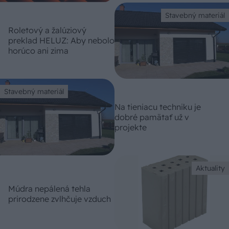
Stavebný materiál
Roletový a žalúziový
preklad HELUZ: Aby nebolo
horúco ani zima
Stavebný materiál
Na tieniacu techniku je
dobré pamätať už v
projekte
Aktuality
Múdra nepálená tehla
prirodzene zvlhčuje vzduch