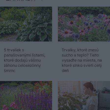
5 trvaliek s
Trvalky, ktoré znesú
panašovanými listami,
sucho a teplo? Tieto
ktoré dodajú vášmu
vysaďte na miesta, na
záhonu celosezónny
ktoré slnko svieti celý
šmrnc
deň