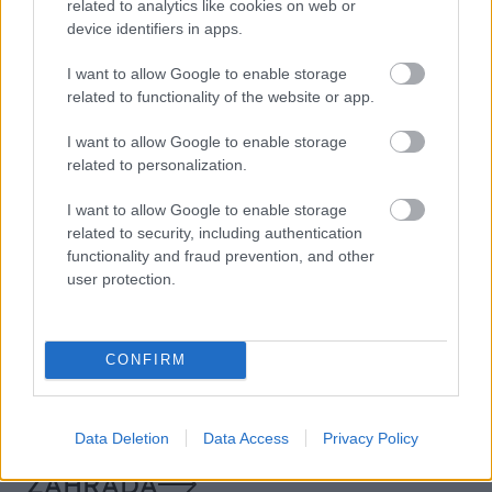
related to analytics like cookies on web or
device identifiers in apps.
VIDEO
I want to allow Google to enable storage
related to functionality of the website or app.
I want to allow Google to enable storage
related to personalization.
I want to allow Google to enable storage
related to security, including authentication
functionality and fraud prevention, and other
user protection.
Chcete dominantu interiéru,
Prečo klasická iz
ktorá pritiahne pohľady?
potrubia v mrazo
Vyrobte si takéto masívne
ako to vyriešiť r
CONFIRM
orechové svietidlo
Data Deletion
Data Access
Privacy Policy
ZÁHRADA