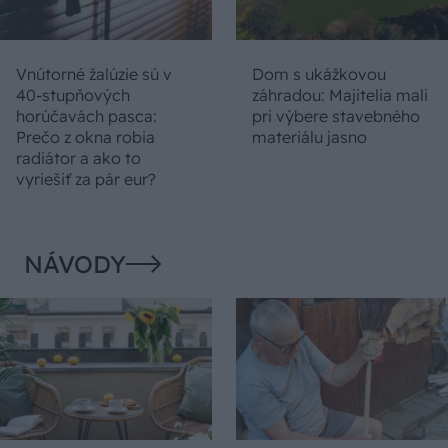
Vnútorné žalúzie sú v
Dom s ukážkovou
40-stupňových
záhradou: Majitelia mali
horúčavách pasca:
pri výbere stavebného
Prečo z okna robia
materiálu jasno
radiátor a ako to
vyriešiť za pár eur?
NÁVODY