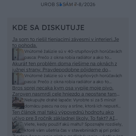
UROB SI SÁM 7-8/2026
KDE SA DISKUTUJE
Ja som to riešil tieniacimi závesmi v interieri.Je
to pohoda.
Vnútorné žalúzie sú v 40-stupňových horúčavách
pasca: Prečo z okna robia radiátor a ako to
Akurát ten problém doma riešime na oknách z
vyriešiť za pár eur?
južnej strany. Pravdepodobne pôjdeme do
vonkajšieho tienenia na spôsob markízy
Vnútorné žalúzie sú v 40-stupňových horúčavách
250x150cm. Čínsky predajcovia idú okolo 100
pasca: Prečo z okna robia radiátor a ako to
eur kus.
Bros sprej necaka kym osa vypije moje pivo.
vyriešiť za pár eur?
Zaroven nasmrdi cele hniezdo a neostane tam
nic zive. Vasa pasca naucinke moc efektivne.
Nekupujte drahé lapače: Vyrobte si za 5 minút
Skor pritiahne slimaky
domácu pascu na osy a sršne, ktorá ich nepustí
Ten článok mal takú výpovednú hodnotu ako
von
učivo pre 3 ročník základnej školy. To fakt? AI
alebo nejaka kniha z VŠ? Dnešné rychlotvrdnuce
Viete, kedy použiť akú maltu? Spoznajte rozdiely,
malty - pevnosť 40 Mpa a doba schnutia tak 15
ktoré vám ušetria čas v stavebninách aj pri práci