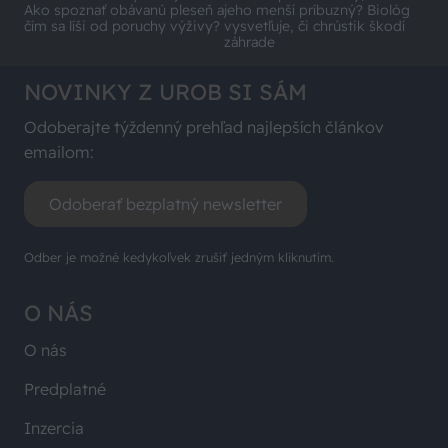
Ako spoznať obávanú pleseň a
jeho menší príbuzný? Biológ
čím sa líši od poruchy výživy?
vysvetľuje, či chrústik škodí
záhrade
NOVINKY Z UROB SI SÁM
Odoberajte týždenný prehľad najlepších článkov
emailom:
Odoberať bezplatný newsletter
Odber je možné kedykoľvek zrušiť jedným kliknutím.
O NÁS
O nás
Predplatné
Inzercia