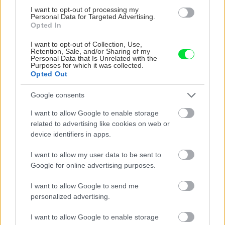
zo šípok. Pozrite sa, ako to dopadlo!
I want to opt-out of processing my
Personal Data for Targeted Advertising.
Opted In
I want to opt-out of Collection, Use,
Gurmán
Retention, Sale, and/or Sharing of my
Personal Data that Is Unrelated with the
Purposes for which it was collected.
Banánové lievance s
Opted Out
jogurtom
Google consents
I want to allow Google to enable storage
related to advertising like cookies on web or
Inteligentná domácnosť
Môj dom
device identifiers in apps.
mení pohľad na to, čo
znamená pohodlie a
I want to allow my user data to be sent to
bezpečnosť. Pozrite sa na
Google for online advertising purposes.
bývanie budúcnosti!
I want to allow Google to send me
personalized advertising.
I want to allow Google to enable storage