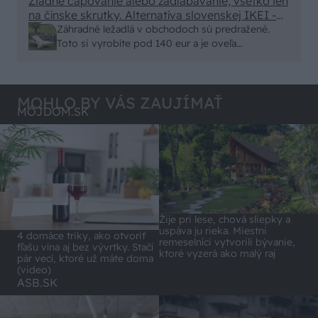
minut , k tomu vodotesné s kryštálikou. A rozdiel
Žiadne čapovanie alebo zadlabávanie, všetko len
na čínske skrutky. Alternatíva slovenskej IKEI -
- schnutie a zretie. Nič?
čo sa týka pevnosti. Autor si nedal veľa námahy s
Záhradné ležadlá v obchodoch sú predražené.
remeselným spracovaním, škoda. No lepšie než
Toto si vyrobíte pod 140 eur a je oveľa
ten odpad z DTD predávaný v Kauflande alebo
pohodlnejšie!
Lídli.
MOHLO BY VÁS ZAUJÍMAŤ
MÔJDOM.SK
Žije pri lese, chová sliepky a
uspáva ju rieka. Miestni
4 domáce triky, ako otvoriť
remeselníci vytvorili bývanie,
fľašu vína aj bez vývrtky. Stačí
ktoré vyzerá ako malý raj
pár vecí, ktoré už máte doma
(video)
ASB.SK