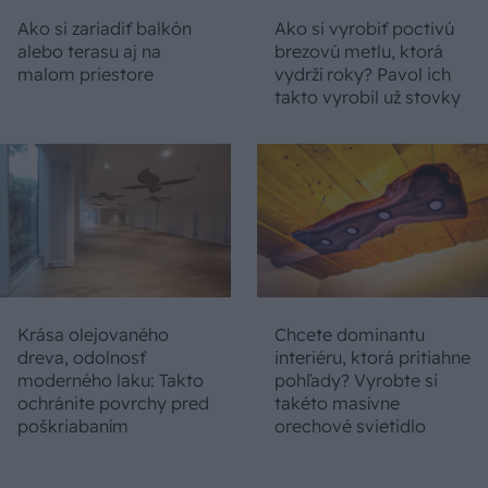
Ako si zariadiť balkón
Ako si vyrobiť poctivú
alebo terasu aj na
brezovú metlu, ktorá
malom priestore
vydrží roky? Pavol ich
takto vyrobil už stovky
Krása olejovaného
Chcete dominantu
dreva, odolnosť
interiéru, ktorá pritiahne
moderného laku: Takto
pohľady? Vyrobte si
ochránite povrchy pred
takéto masívne
poškriabaním
orechové svietidlo