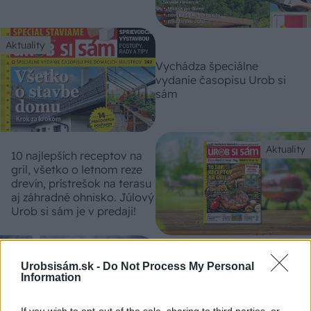
Aktuality
Vychádza špeciálne
vydanie časopisu Urob si
sám
Aktuality
10 najlepších receptov na
gril, všetko o letnom reze
drevín, prístrešok na terasu
aj záhradné ohnisko. Júlový
Urob si sám je v predaji!
Aktuality
V decembrovom čísle Urob
Urobsisám.sk -
Do Not Process My Personal
si sám nájdete zabíjačkové
Information
recepty aj množstvo
inšpirácií na vianočné
If you wish to opt-out of the sale, sharing to third parties, or