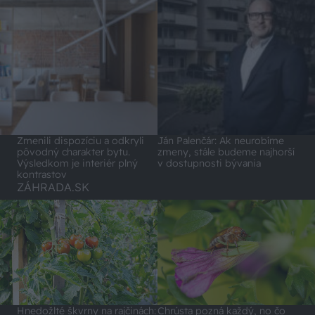
Zmenili dispozíciu a odkryli
Ján Palenčár: Ak neurobíme
pôvodný charakter bytu.
zmeny, stále budeme najhorší
Výsledkom je interiér plný
v dostupnosti bývania
kontrastov
ZÁHRADA.SK
Hnedožlté škvrny na rajčinách:
Chrústa pozná každý, no čo