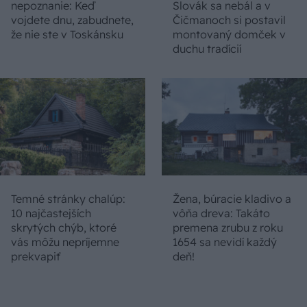
nepoznanie: Keď
Slovák sa nebál a v
vojdete dnu, zabudnete,
Čičmanoch si postavil
že nie ste v Toskánsku
montovaný domček v
duchu tradícií
Temné stránky chalúp:
Žena, búracie kladivo a
10 najčastejších
vôňa dreva: Takáto
skrytých chýb, ktoré
premena zrubu z roku
vás môžu nepríjemne
1654 sa nevidí každý
prekvapiť
deň!