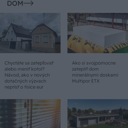
DOM
Chystáte sa zatepľovať
Ako si svojpomocne
alebo meniť kotol?
zatepliť dom
Návod, ako v nových
minerálnymi doskami
dotačných výzvach
Multipor ETX
neprísť o tisíce eur