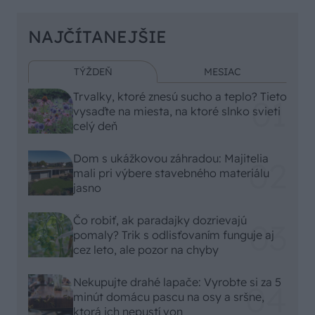
NAJČÍTANEJŠIE
TÝŽDEŇ
MESIAC
Trvalky, ktoré znesú sucho a teplo? Tieto
vysaďte na miesta, na ktoré slnko svieti
celý deň
Dom s ukážkovou záhradou: Majitelia
mali pri výbere stavebného materiálu
jasno
Čo robiť, ak paradajky dozrievajú
pomaly? Trik s odlisťovaním funguje aj
cez leto, ale pozor na chyby
Nekupujte drahé lapače: Vyrobte si za 5
minút domácu pascu na osy a sršne,
ktorá ich nepustí von