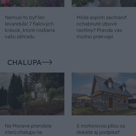
Nemusí to byť len
Môže aspirín zachrániť
levanduľa! 7 fialových
ochabnuté izbové
krások, ktoré rozžiaria
rastliny? Pravda vás
vašu záhradu
možno prekvapí
CHALUPA
Na Morave prerobila
S motorovou pílou sa
starú chalupu na
dokáže aj podpísať.