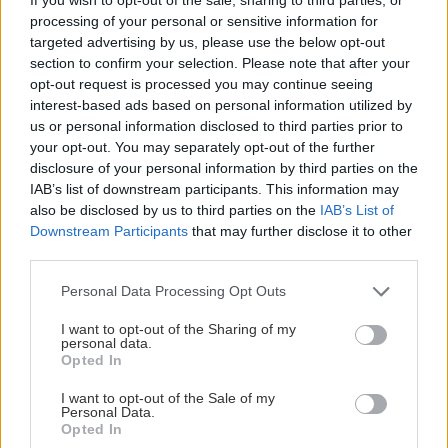
projekty
processing of your personal or sensitive information for
targeted advertising by us, please use the below opt-out
section to confirm your selection. Please note that after your
Aktuality
Tri záhradné kalendáre, tri
opt-out request is processed you may continue seeing
veľké premeny Ikea
interest-based ads based on personal information utilized by
nábytku a množstvo ďalších
us or personal information disclosed to third parties prior to
užitočných tipov a
your opt-out. You may separately opt-out of the further
návodov!
disclosure of your personal information by third parties on the
IAB’s list of downstream participants. This information may
also be disclosed by us to third parties on the
IAB’s List of
Downstream Participants
that may further disclose it to other
Záhrada
Aj z malej záhrady môžete
third parties.
mať veľkú úrodu. Skúsený
Please note that this website/app uses one or more Google
ovocinár radí, ako si
Personal Data Processing Opt Outs
services and may gather and store information including but
správne vybrať ovocné
not limited to your visit or usage behaviour. You may click to
I want to opt-out of the Sharing of my
dreviny
personal data.
grant or deny consent to Google and its third-party tags to
Opted In
use your data for below specified purposes in below Google
Záhrada
consent section.
I want to opt-out of the Sale of my
Personal Data.
Opted In
Testovali sme recepty na zdravé cukríky