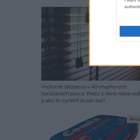
authenti
Vnútorné žalúzie sú v 40-stupňových
horúčavách pasca: Prečo z okna robia rad
a ako to vyriešiť za pár eur?
Aktua