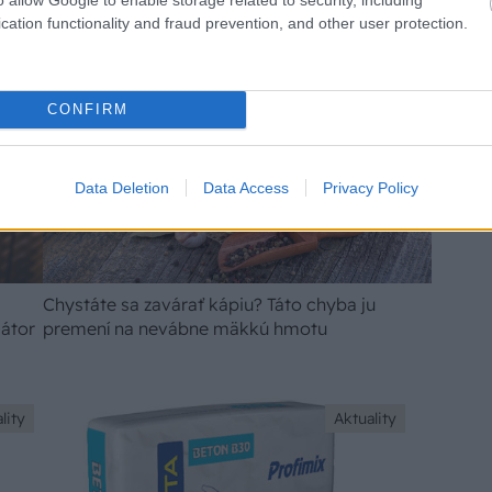
cation functionality and fraud prevention, and other user protection.
CONFIRM
Data Deletion
Data Access
Privacy Policy
Chystáte sa zavárať kápiu? Táto chyba ju
iátor
premení na nevábne mäkkú hmotu
lity
Aktuality