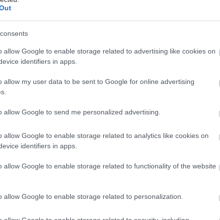
Out
consents
o allow Google to enable storage related to advertising like cookies on
evice identifiers in apps.
o allow my user data to be sent to Google for online advertising
s.
to allow Google to send me personalized advertising.
o allow Google to enable storage related to analytics like cookies on
evice identifiers in apps.
o allow Google to enable storage related to functionality of the website
dodajú
Chystáte sa zatepľovať alebo meniť kotol?
Návod, ako v nových dotačných výzvach
o allow Google to enable storage related to personalization.
neprísť o tisíce eur
o allow Google to enable storage related to security, including