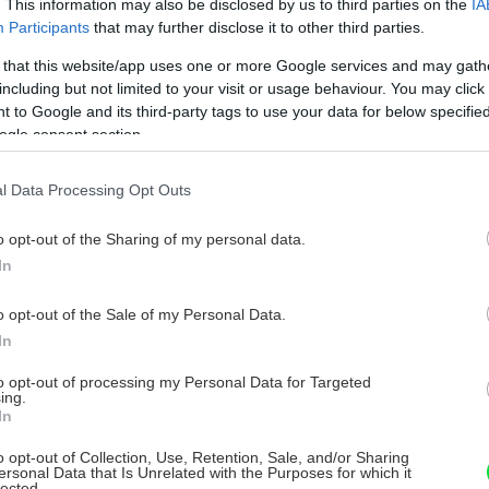
meru na základe zaslaného projektu – je
. This information may also be disclosed by us to third parties on the
IA
Participants
that may further disclose it to other third parties.
hlásiť tento kód vo vašich stavebninách
nom a priezviskom!
 that this website/app uses one or more Google services and may gath
including but not limited to your visit or usage behaviour. You may click 
 to Google and its third-party tags to use your data for below specifi
ogle consent section.
l Data Processing Opt Outs
áce a odriekania.
o opt-out of the Sharing of my personal data.
hvíľ.
In
o opt-out of the Sale of my Personal Data.
domov budete môcť vybaviť
ZADARMO
.
In
to opt-out of processing my Personal Data for Targeted
ing.
In
o opt-out of Collection, Use, Retention, Sale, and/or Sharing
ersonal Data that Is Unrelated with the Purposes for which it
lected.