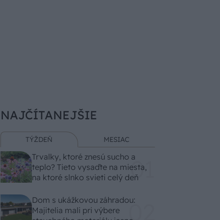
NAJČÍTANEJŠIE
TÝŽDEŇ
MESIAC
Trvalky, ktoré znesú sucho a
teplo? Tieto vysaďte na miesta,
na ktoré slnko svieti celý deň
Dom s ukážkovou záhradou:
Majitelia mali pri výbere