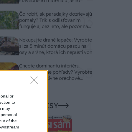
stavebného materiálu jasno
Čo robiť, ak paradajky dozrievajú
pomaly? Trik s odlisťovaním
funguje aj cez leto, ale pozor na
chyby
Nekupujte drahé lapače: Vyrobte
si za 5 minút domácu pascu na
osy a sršne, ktorá ich nepustí von
Chcete dominantu interiéru,
ktorá pritiahne pohľady? Vyrobte
si takéto masívne orechové
svietidlo
sonal or
ection to
NAŠE ČASOPISY
ou may
 personal
out of the
 downstream