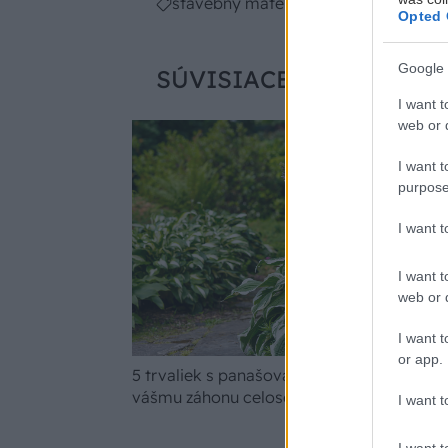
stavebný materiál
Opted 
Google 
SÚVISIACE
I want t
web or d
I want t
purpose
I want 
I want t
web or d
I want t
or app.
5 trvaliek s panašovanými listami, ktoré 
vášmu záhonu celosezónny šmrnc
I want t
I want t