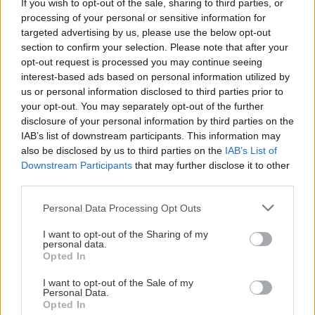
Zaručený postup na to, aby
If you wish to opt-out of the sale, sharing to third parties, or
váš vianočný stromček
processing of your personal or sensitive information for
pevne stál
targeted advertising by us, please use the below opt-out
section to confirm your selection. Please note that after your
opt-out request is processed you may continue seeing
interest-based ads based on personal information utilized by
Doplnky a dekorácie
us or personal information disclosed to third parties prior to
Jednoduchý a šikovný trik,
your opt-out. You may separately opt-out of the further
ako oživiť váš umelý
disclosure of your personal information by third parties on the
stromček, aby vyzeral
IAB’s list of downstream participants. This information may
plnšie
also be disclosed by us to third parties on the
IAB’s List of
Downstream Participants
that may further disclose it to other
third parties.
Súťaže
Please note that this website/app uses one or more Google
Vyhodnotenie veľkej
Personal Data Processing Opt Outs
services and may gather and store information including but
vianočnej súťaže s
časopisom Urob si sám o
not limited to your visit or usage behaviour. You may click to
I want to opt-out of the Sharing of my
personal data.
užitočné darčeky
grant or deny consent to Google and its third-party tags to
Opted In
use your data for below specified purposes in below Google
consent section.
I want to opt-out of the Sale of my
Personal Data.
Aktuality
Opted In
Výber živého vianočného