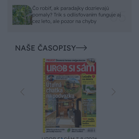
Čo robiť, ak paradajky dozrievajú
pomaly? Trik s odlisťovaním funguje aj
cez leto, ale pozor na chyby
NAŠE ČASOPISY
UROB SI SÁM 7-8/2026