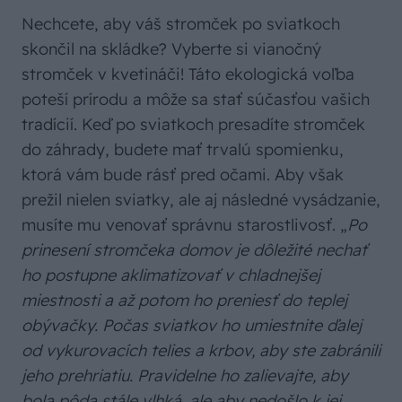
Nechcete, aby váš stromček po sviatkoch
skončil na skládke? Vyberte si vianočný
stromček v kvetináči! Táto ekologická voľba
poteší prírodu a môže sa stať súčasťou vašich
tradícií. Keď po sviatkoch presadíte stromček
do záhrady, budete mať trvalú spomienku,
ktorá vám bude rásť pred očami. Aby však
prežil nielen sviatky, ale aj následné vysádzanie,
musíte mu venovať správnu starostlivosť. „
Po
prinesení stromčeka domov je dôležité nechať
ho postupne aklimatizovať v chladnejšej
miestnosti a až potom ho preniesť do teplej
obývačky.
Počas sviatkov ho umiestnite ďalej
od vykurovacích telies a krbov, aby ste zabránili
jeho prehriatiu.
Pravidelne ho zalievajte, aby
bola pôda stále vlhká, ale aby nedošlo k jej