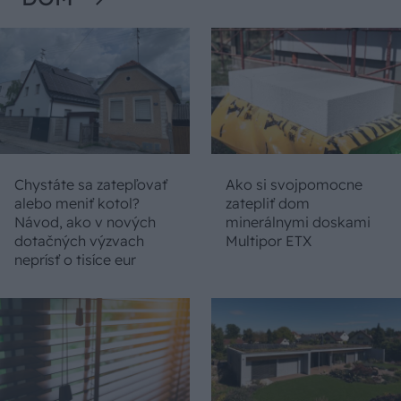
Chystáte sa zatepľovať
Ako si svojpomocne
alebo meniť kotol?
zatepliť dom
Návod, ako v nových
minerálnymi doskami
dotačných výzvach
Multipor ETX
neprísť o tisíce eur