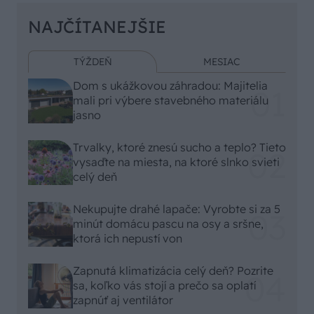
NAJČÍTANEJŠIE
TÝŽDEŇ
MESIAC
Dom s ukážkovou záhradou: Majitelia
mali pri výbere stavebného materiálu
jasno
Trvalky, ktoré znesú sucho a teplo? Tieto
vysaďte na miesta, na ktoré slnko svieti
celý deň
Nekupujte drahé lapače: Vyrobte si za 5
minút domácu pascu na osy a sršne,
ktorá ich nepustí von
Zapnutá klimatizácia celý deň? Pozrite
sa, koľko vás stojí a prečo sa oplatí
zapnúť aj ventilátor