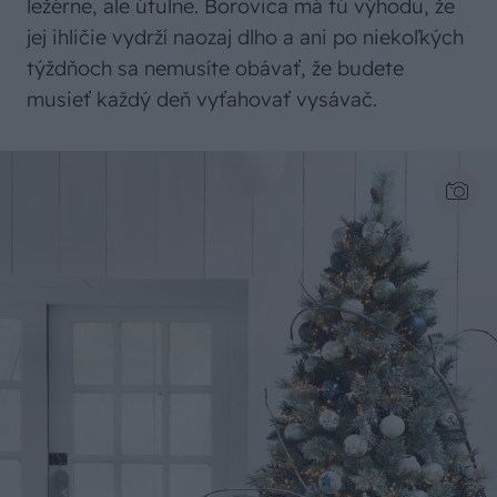
ležérne, ale útulne. Borovica má tú výhodu, že
jej ihličie vydrží naozaj dlho a ani po niekoľkých
týždňoch sa nemusíte obávať, že budete
musieť každý deň vyťahovať vysávač.