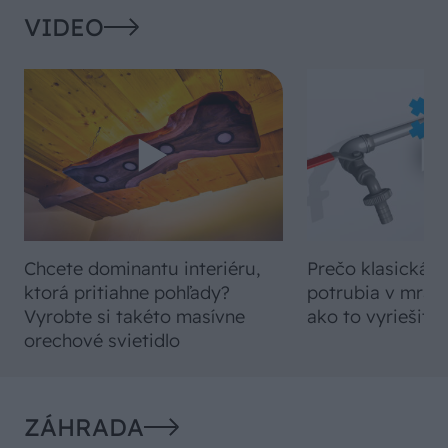
VIDEO
Chcete dominantu interiéru,
Prečo klasická iz
ktorá pritiahne pohľady?
potrubia v mrazo
Vyrobte si takéto masívne
ako to vyriešiť r
orechové svietidlo
ZÁHRADA