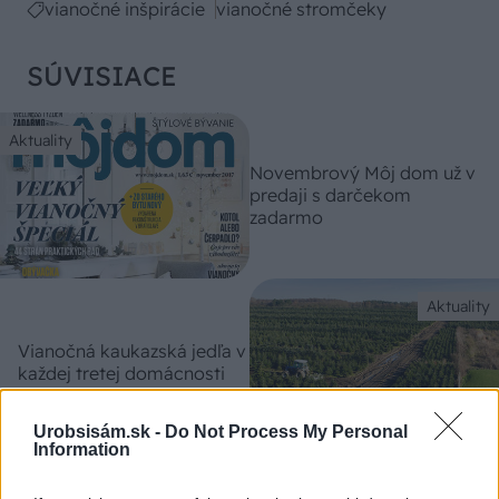
vianočné inšpirácie
vianočné stromčeky
SÚVISIACE
Aktuality
Novembrový Môj dom už v
predaji s darčekom
zadarmo
Aktuality
Vianočná kaukazská jedľa v
každej tretej domácnosti
Urobsisám.sk -
Do Not Process My Personal
Information
Doplnky a dekorácie