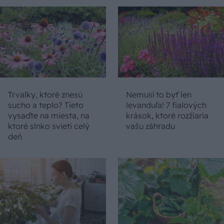
Trvalky, ktoré znesú
Nemusí to byť len
sucho a teplo? Tieto
levanduľa! 7 fialových
vysaďte na miesta, na
krások, ktoré rozžiaria
ktoré slnko svieti celý
vašu záhradu
deň