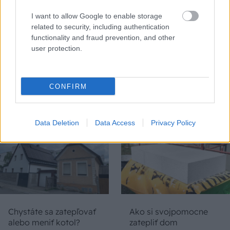
I want to allow Google to enable storage
Temné stránky chalúp:
Žena, búracie kladivo a
related to security, including authentication
10 najčastejších
vôňa dreva: Takáto
functionality and fraud prevention, and other
skrytých chýb, ktoré
premena zrubu z roku
user protection.
vás môžu nepríjemne
1654 sa nevidí každý
prekvapiť
deň!
CONFIRM
DOM
Data Deletion
Data Access
Privacy Policy
Chystáte sa zatepľovať
Ako si svojpomocne
alebo meniť kotol?
zatepliť dom