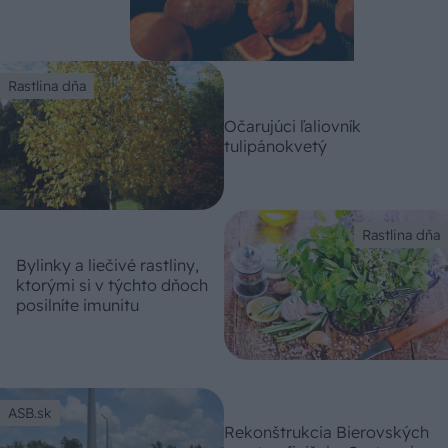
Rastlina dňa
Očarujúci ľaliovník
tulipánokvetý
Rastlina dňa
Bylinky a liečivé rastliny,
ktorými si v týchto dňoch
posilníte imunitu
ASB.sk
Rekonštrukcia Bierovských