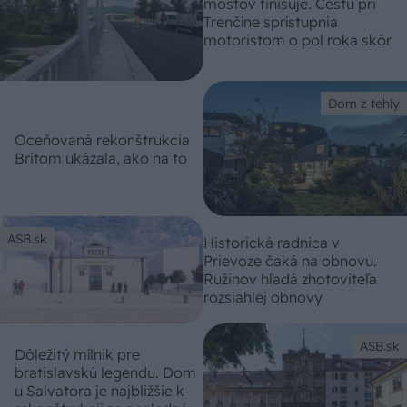
mostov finišuje. Cestu pri
Trenčíne sprístupnia
motoristom o pol roka skôr
Dom z tehly
Oceňovaná rekonštrukcia
Britom ukázala, ako na to
ASB.sk
Historická radnica v
Prievoze čaká na obnovu.
Ružinov hľadá zhotoviteľa
rozsiahlej obnovy
ASB.sk
Dôležitý míľnik pre
bratislavskú legendu. Dom
u Salvatora je najbližšie k