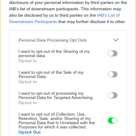
ktoré slnko svieti celý
vašu záhradu
disclosure of your personal information by third parties on the
deň
IAB’s list of downstream participants. This information may
also be disclosed by us to third parties on the
IAB’s List of
Downstream Participants
that may further disclose it to other
third parties.
Please note that this website/app uses one or more Google
Personal Data Processing Opt Outs
services and may gather and store information including but
not limited to your visit or usage behaviour. You may click to
I want to opt-out of the Sharing of my
personal data.
grant or deny consent to Google and its third-party tags to
Opted In
use your data for below specified purposes in below Google
consent section.
I want to opt-out of the Sale of my
Môže aspirín zachrániť
Júlový reštart uhoriek
Personal Data.
ochabnuté izbové
nakladačiek: Ako ich
Opted In
rastliny? Pravda vás
podporiť k druhej vlne
I want to opt-out of processing my
možno prekvapí
kvitnutia?
Personal Data for Targeted Advertising.
Opted In
I want to opt-out of Collection, Use,
Retention, Sale, and/or Sharing of my
CHALUPA
Personal Data that Is Unrelated with the
Purposes for which it was collected.
Opted Out