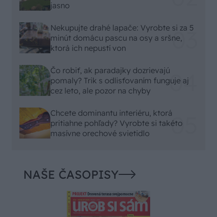
jasno
Nekupujte drahé lapače: Vyrobte si za 5
minút domácu pascu na osy a sršne,
ktorá ich nepustí von
Čo robiť, ak paradajky dozrievajú
pomaly? Trik s odlisťovaním funguje aj
cez leto, ale pozor na chyby
Chcete dominantu interiéru, ktorá
pritiahne pohľady? Vyrobte si takéto
masívne orechové svietidlo
NAŠE ČASOPISY