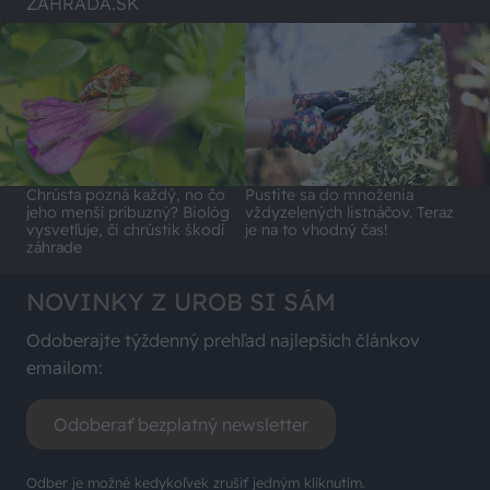
ZÁHRADA.SK
Chrústa pozná každý, no čo
Pustite sa do množenia
jeho menší príbuzný? Biológ
vždyzelených listnáčov. Teraz
vysvetľuje, či chrústik škodí
je na to vhodný čas!
záhrade
NOVINKY Z UROB SI SÁM
Odoberajte týždenný prehľad najlepších článkov
emailom:
Odoberať bezplatný newsletter
Odber je možné kedykoľvek zrušiť jedným kliknutím.