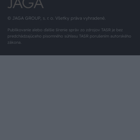
© JAGA GROUP, s. r. o. Všetky práva vyhradené.
Publikovanie alebo ďalšie šírenie správ zo zdrojov TASR je bez
predchádzajúceho písomného súhlasu TASR porušením autorského
zákona.