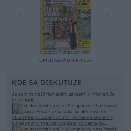
UROB SI SÁM 7-8/2026
KDE SA DISKUTUJE
Ja som to riešil tieniacimi závesmi v interieri.Je
to pohoda.
Vnútorné žalúzie sú v 40-stupňových horúčavách
pasca: Prečo z okna robia radiátor a ako to
Akurát ten problém doma riešime na oknách z
vyriešiť za pár eur?
južnej strany. Pravdepodobne pôjdeme do
vonkajšieho tienenia na spôsob markízy
Vnútorné žalúzie sú v 40-stupňových horúčavách