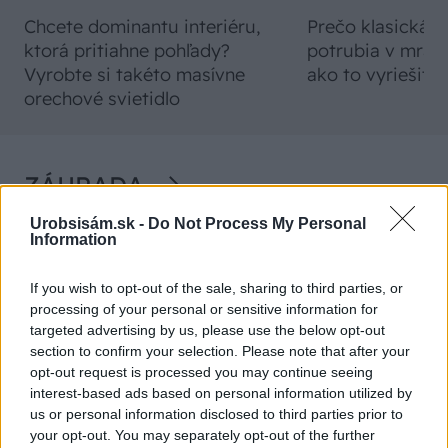
Chcete dominantu interiéru,
Prečo klasická iz
ktorá pritiahne pohľady?
potrubia v mrazo
Vyrobte si takéto masívne
ako to vyriešiť r
orechové svietidlo
ZÁHRADA
Urobsisám.sk -
Do Not Process My Personal
Information
If you wish to opt-out of the sale, sharing to third parties, or
processing of your personal or sensitive information for
targeted advertising by us, please use the below opt-out
section to confirm your selection. Please note that after your
opt-out request is processed you may continue seeing
Trvalky, ktoré znesú
Nemusí to byť len
interest-based ads based on personal information utilized by
sucho a teplo? Tieto
levanduľa! 7 fialových
us or personal information disclosed to third parties prior to
vysaďte na miesta, na
krások, ktoré rozžiaria
your opt-out. You may separately opt-out of the further