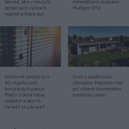
Návod, ako v nových
minerálnymi doskami
dotačných výzvach
Multipor ETX
neprísť o tisíce eur
Vnútorné žalúzie sú v
Dom s ukážkovou
40-stupňových
záhradou: Majitelia mali
horúčavách pasca:
pri výbere stavebného
Prečo z okna robia
materiálu jasno
radiátor a ako to
vyriešiť za pár eur?