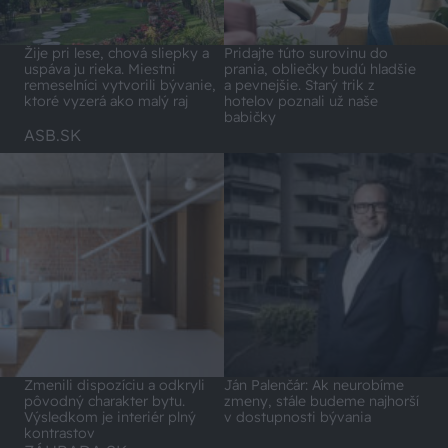
Pridajte túto surovinu do
Žije pri lese, chová sliepky a
prania, obliečky budú hladšie
uspáva ju rieka. Miestni
a pevnejšie. Starý trik z
remeselníci vytvorili bývanie,
hotelov poznali už naše
ktoré vyzerá ako malý raj
babičky
ASB.SK
Zmenili dispozíciu a odkryli
Ján Palenčár: Ak neurobíme
pôvodný charakter bytu.
zmeny, stále budeme najhorší
Výsledkom je interiér plný
v dostupnosti bývania
kontrastov