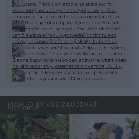
250x150cm. Čínsky predajcovia idú okolo 100
pasca: Prečo z okna robia radiátor a ako to
eur kus.
Bros sprej necaka kym osa vypije moje pivo.
vyriešiť za pár eur?
Zaroven nasmrdi cele hniezdo a neostane tam
nic zive. Vasa pasca naucinke moc efektivne.
Nekupujte drahé lapače: Vyrobte si za 5 minút
Skor pritiahne slimaky
domácu pascu na osy a sršne, ktorá ich nepustí
Ten článok mal takú výpovednú hodnotu ako
von
učivo pre 3 ročník základnej školy. To fakt? AI
alebo nejaka kniha z VŠ? Dnešné rychlotvrdnuce
Viete, kedy použiť akú maltu? Spoznajte rozdiely,
malty - pevnosť 40 Mpa a doba schnutia tak 15
ktoré vám ušetria čas v stavebninách aj pri práci
minut , k tomu vodotesné s kryštálikou. A rozdiel
Žiadne čapovanie alebo zadlabávanie, všetko len
na čínske skrutky. Alternatíva slovenskej IKEI -
- schnutie a zretie. Nič?
čo sa týka pevnosti. Autor si nedal veľa námahy s
Záhradné ležadlá v obchodoch sú predražené.
remeselným spracovaním, škoda. No lepšie než
Toto si vyrobíte pod 140 eur a je oveľa
ten odpad z DTD predávaný v Kauflande alebo
pohodlnejšie!
Lídli.
MOHLO BY VÁS ZAUJÍMAŤ
MÔJDOM.SK