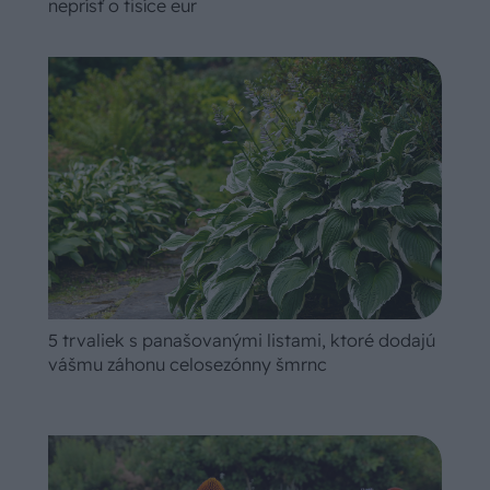
neprísť o tisíce eur
5 trvaliek s panašovanými listami, ktoré dodajú
vášmu záhonu celosezónny šmrnc