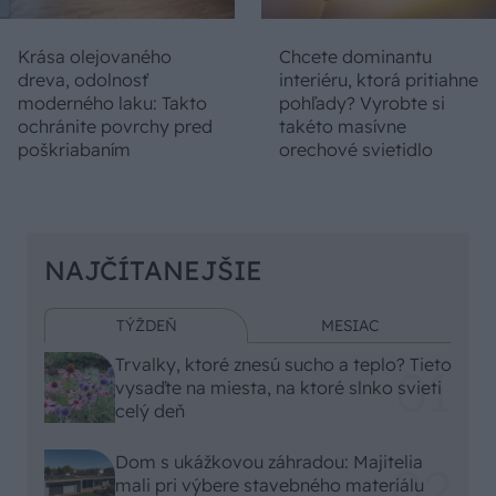
Krása olejovaného
Chcete dominantu
dreva, odolnosť
interiéru, ktorá pritiahne
moderného laku: Takto
pohľady? Vyrobte si
ochránite povrchy pred
takéto masívne
poškriabaním
orechové svietidlo
NAJČÍTANEJŠIE
TÝŽDEŇ
MESIAC
Trvalky, ktoré znesú sucho a teplo? Tieto
vysaďte na miesta, na ktoré slnko svieti
celý deň
Dom s ukážkovou záhradou: Majitelia
mali pri výbere stavebného materiálu