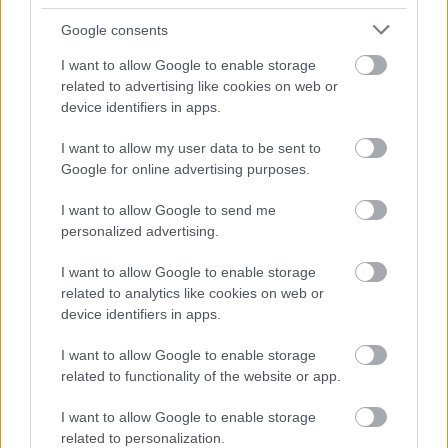
Google consents
I want to allow Google to enable storage
related to advertising like cookies on web or
device identifiers in apps.
I want to allow my user data to be sent to
Na Morave prerobila
S motorovou pílou sa
Google for online advertising purposes.
starú chalupu na
dokáže aj podpísať.
nepoznanie: Keď
Slovák sa nebál a v
I want to allow Google to send me
vojdete dnu, zabudnete,
Čičmanoch si postavil
personalized advertising.
že nie ste v Toskánsku
montovaný domček v
duchu tradícií
I want to allow Google to enable storage
related to analytics like cookies on web or
device identifiers in apps.
I want to allow Google to enable storage
related to functionality of the website or app.
I want to allow Google to enable storage
related to personalization.