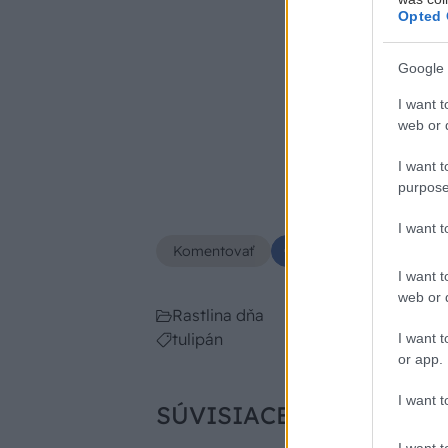
Opted 
Google 
I want t
web or d
I want t
ww
purpose
I want 
Komentovať
Zdieľať
I want t
web or d
Rastlina dňa
tulipán
I want t
or app.
I want t
SÚVISIACE
I want t