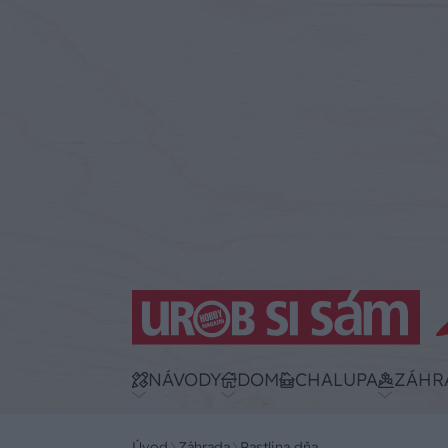
NÁVODY
DOM
CHALUPA
ZÁHR
Úvod
Záhrada
Rastlina dňa