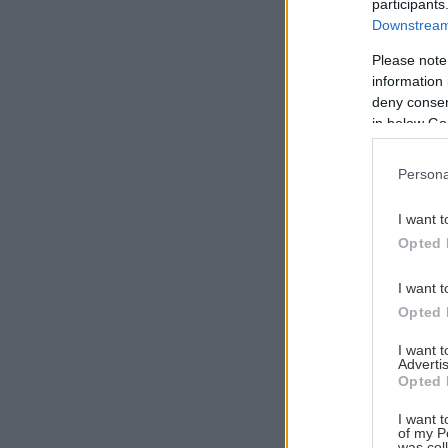
participants
Downstream 
Please note
information 
deny consent
in below Go
Persona
I want t
Opted 
I want t
Opted 
I want 
Advertis
Opted 
I want t
of my P
was col