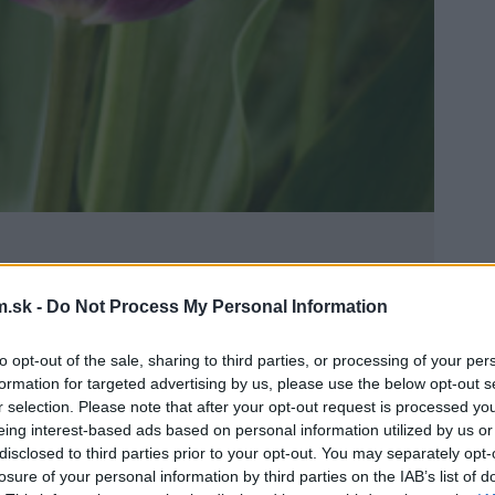
.sk -
Do Not Process My Personal Information
to opt-out of the sale, sharing to third parties, or processing of your per
lamienkovými fialovo-bielymi
formation for targeted advertising by us, please use the below opt-out s
je 11 až 12 cm.
r selection. Please note that after your opt-out request is processed y
eing interest-based ads based on personal information utilized by us or
disclosed to third parties prior to your opt-out. You may separately opt-
losure of your personal information by third parties on the IAB’s list of