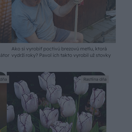
Ako si vyrobiť poctivú brezovú metlu, ktorá
iátor
vydrží roky? Pavol ich takto vyrobil už stovky
 dňa
Rastlina dňa