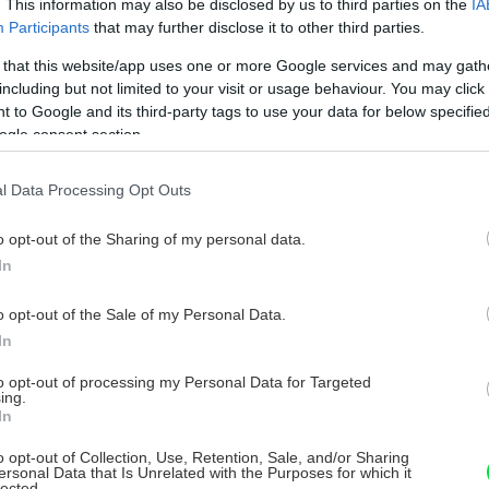
. This information may also be disclosed by us to third parties on the
IA
Participants
that may further disclose it to other third parties.
 that this website/app uses one or more Google services and may gath
including but not limited to your visit or usage behaviour. You may click 
 to Google and its third-party tags to use your data for below specifi
ogle consent section.
l Data Processing Opt Outs
o opt-out of the Sharing of my personal data.
In
o opt-out of the Sale of my Personal Data.
In
to opt-out of processing my Personal Data for Targeted
ing.
In
o opt-out of Collection, Use, Retention, Sale, and/or Sharing
ersonal Data that Is Unrelated with the Purposes for which it
lected.