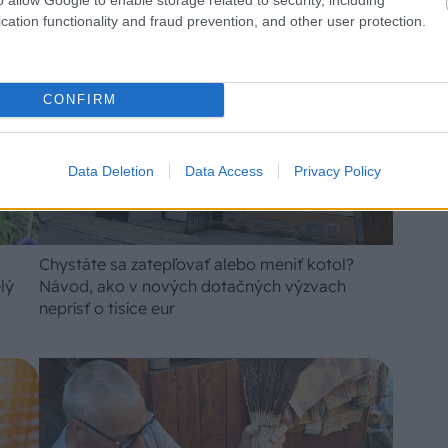
cation functionality and fraud prevention, and other user protection.
CONFIRM
Data Deletion
Data Access
Privacy Policy
Chystáte sa zatepľovať alebo meniť kotol?
lý
Návod, ako v nových dotačných výzvach
neprísť o tisíce eur