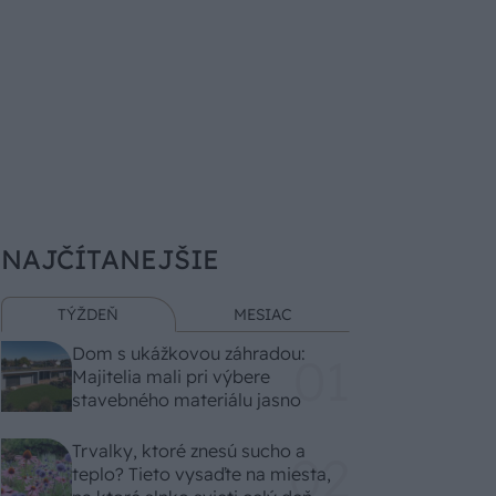
NAJČÍTANEJŠIE
TÝŽDEŇ
MESIAC
Dom s ukážkovou záhradou:
Majitelia mali pri výbere
stavebného materiálu jasno
Trvalky, ktoré znesú sucho a
teplo? Tieto vysaďte na miesta,