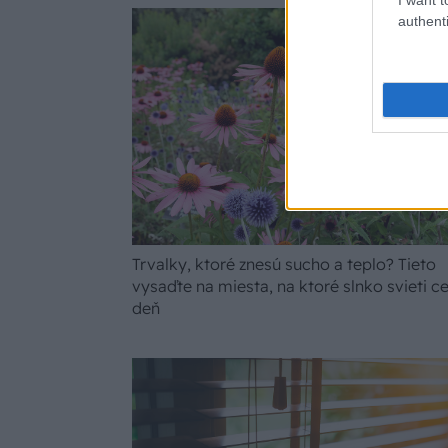
authenti
Trvalky, ktoré znesú sucho a teplo? Tieto
vysaďte na miesta, na ktoré slnko svieti ce
deň