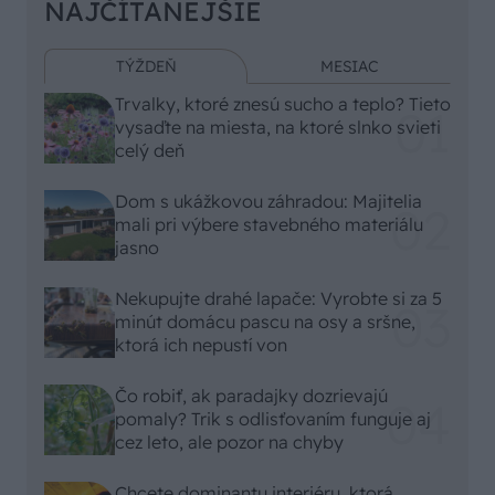
NAJČÍTANEJŠIE
TÝŽDEŇ
MESIAC
Trvalky, ktoré znesú sucho a teplo? Tieto
vysaďte na miesta, na ktoré slnko svieti
celý deň
Dom s ukážkovou záhradou: Majitelia
mali pri výbere stavebného materiálu
jasno
Nekupujte drahé lapače: Vyrobte si za 5
minút domácu pascu na osy a sršne,
ktorá ich nepustí von
Čo robiť, ak paradajky dozrievajú
pomaly? Trik s odlisťovaním funguje aj
cez leto, ale pozor na chyby
Chcete dominantu interiéru, ktorá