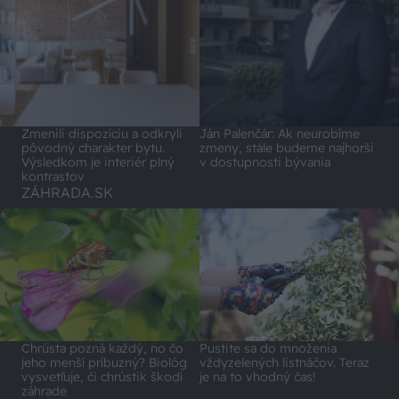
Zmenili dispozíciu a odkryli
Ján Palenčár: Ak neurobíme
pôvodný charakter bytu.
zmeny, stále budeme najhorší
Výsledkom je interiér plný
v dostupnosti bývania
kontrastov
ZÁHRADA.SK
Chrústa pozná každý, no čo
Pustite sa do množenia
jeho menší príbuzný? Biológ
vždyzelených listnáčov. Teraz
vysvetľuje, či chrústik škodí
je na to vhodný čas!
záhrade