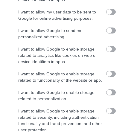
Môže aspirín zachrániť
Júlový reštart uhoriek
ochabnuté izbové
nakladačiek: Ako ich
I want to allow my user data to be sent to
rastliny? Pravda vás
podporiť k druhej vlne
Google for online advertising purposes.
možno prekvapí
kvitnutia?
I want to allow Google to send me
personalized advertising.
CHALUPA
I want to allow Google to enable storage
related to analytics like cookies on web or
device identifiers in apps.
I want to allow Google to enable storage
related to functionality of the website or app.
I want to allow Google to enable storage
related to personalization.
Na Morave prerobila
S motorovou pílou sa
I want to allow Google to enable storage
starú chalupu na
dokáže aj podpísať.
related to security, including authentication
nepoznanie: Keď
Slovák sa nebál a v
functionality and fraud prevention, and other
vojdete dnu, zabudnete,
Čičmanoch si postavil
user protection.