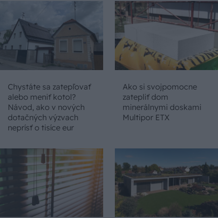
Chystáte sa zatepľovať
Ako si svojpomocne
alebo meniť kotol?
zatepliť dom
Návod, ako v nových
minerálnymi doskami
dotačných výzvach
Multipor ETX
neprísť o tisíce eur