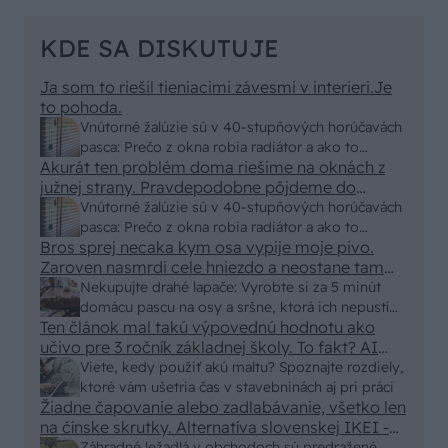
KDE SA DISKUTUJE
Ja som to riešil tieniacimi závesmi v interieri.Je
to pohoda.
Vnútorné žalúzie sú v 40-stupňových horúčavách
pasca: Prečo z okna robia radiátor a ako to
Akurát ten problém doma riešime na oknách z
vyriešiť za pár eur?
južnej strany. Pravdepodobne pôjdeme do
vonkajšieho tienenia na spôsob markízy
Vnútorné žalúzie sú v 40-stupňových horúčavách
250x150cm. Čínsky predajcovia idú okolo 100
pasca: Prečo z okna robia radiátor a ako to
eur kus.
Bros sprej necaka kym osa vypije moje pivo.
vyriešiť za pár eur?
Zaroven nasmrdi cele hniezdo a neostane tam
nic zive. Vasa pasca naucinke moc efektivne.
Nekupujte drahé lapače: Vyrobte si za 5 minút
Skor pritiahne slimaky
domácu pascu na osy a sršne, ktorá ich nepustí
Ten článok mal takú výpovednú hodnotu ako
von
učivo pre 3 ročník základnej školy. To fakt? AI
alebo nejaka kniha z VŠ? Dnešné rychlotvrdnuce
Viete, kedy použiť akú maltu? Spoznajte rozdiely,
malty - pevnosť 40 Mpa a doba schnutia tak 15
ktoré vám ušetria čas v stavebninách aj pri práci
minut , k tomu vodotesné s kryštálikou. A rozdiel
Žiadne čapovanie alebo zadlabávanie, všetko len
na čínske skrutky. Alternatíva slovenskej IKEI -
- schnutie a zretie. Nič?
čo sa týka pevnosti. Autor si nedal veľa námahy s
Záhradné ležadlá v obchodoch sú predražené.