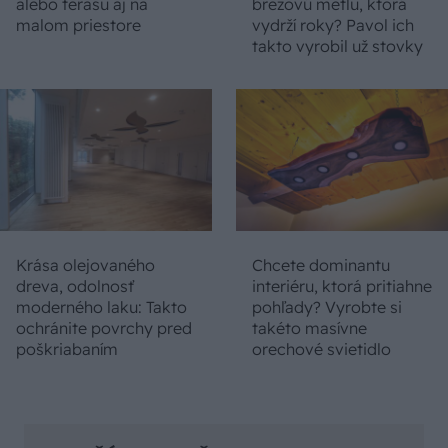
alebo terasu aj na
brezovú metlu, ktorá
malom priestore
vydrží roky? Pavol ich
takto vyrobil už stovky
Krása olejovaného
Chcete dominantu
dreva, odolnosť
interiéru, ktorá pritiahne
moderného laku: Takto
pohľady? Vyrobte si
ochránite povrchy pred
takéto masívne
poškriabaním
orechové svietidlo