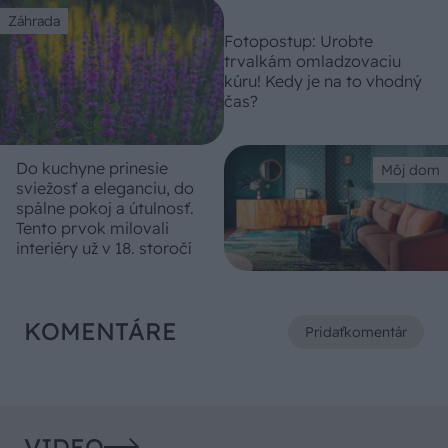
Záhrada
Fotopostup: Urobte
trvalkám omladzovaciu
kúru! Kedy je na to vhodný
čas?
Do kuchyne prinesie
Môj dom
sviežosť a eleganciu, do
spálne pokoj a útulnosť.
Tento prvok milovali
interiéry už v 18. storočí
KOMENTÁRE
Pridať
komentár
VIDEO