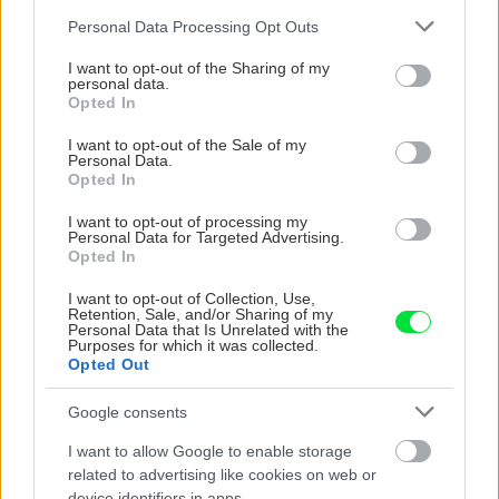
Please note that this website/app uses one or more Google
Personal Data Processing Opt Outs
services and may gather and store information including but
not limited to your visit or usage behaviour. You may click to
I want to opt-out of the Sharing of my
personal data.
grant or deny consent to Google and its third-party tags to
Opted In
use your data for below specified purposes in below Google
consent section.
I want to opt-out of the Sale of my
Personal Data.
Trvalky, ktoré znesú
Nemusí to byť len
Opted In
sucho a teplo? Tieto
levanduľa! 7 fialových
I want to opt-out of processing my
vysaďte na miesta, na
krások, ktoré rozžiaria
Personal Data for Targeted Advertising.
ktoré slnko svieti celý
vašu záhradu
Opted In
deň
I want to opt-out of Collection, Use,
Retention, Sale, and/or Sharing of my
Personal Data that Is Unrelated with the
Purposes for which it was collected.
Opted Out
Google consents
I want to allow Google to enable storage
related to advertising like cookies on web or
device identifiers in apps.