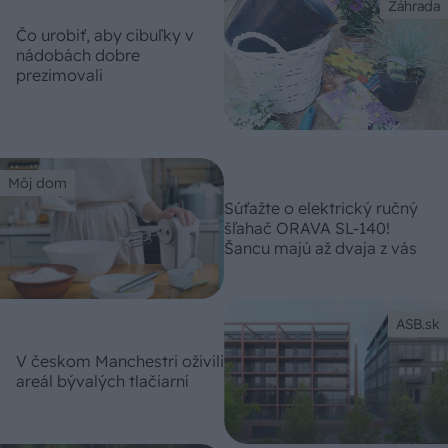
Záhrada
Čo urobiť, aby cibuľky v
nádobách dobre
prezimovali
Môj dom
Súťažte o elektrický ručný
šľahač ORAVA SL-140!
Šancu majú až dvaja z vás
ASB.sk
V českom Manchestri oživili
areál bývalých tlačiarní