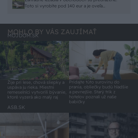
remeselným spracovaním, škoda. No lepšie než
Toto si vyrobíte pod 140 eur a je oveľa
ten odpad z DTD predávaný v Kauflande alebo
pohodlnejšie!
Lídli.
MOHLO BY VÁS ZAUJÍMAŤ
MÔJDOM.SK
Pridajte túto surovinu do
Žije pri lese, chová sliepky a
prania, obliečky budú hladšie
uspáva ju rieka. Miestni
a pevnejšie. Starý trik z
remeselníci vytvorili bývanie,
hotelov poznali už naše
ktoré vyzerá ako malý raj
babičky
ASB.SK