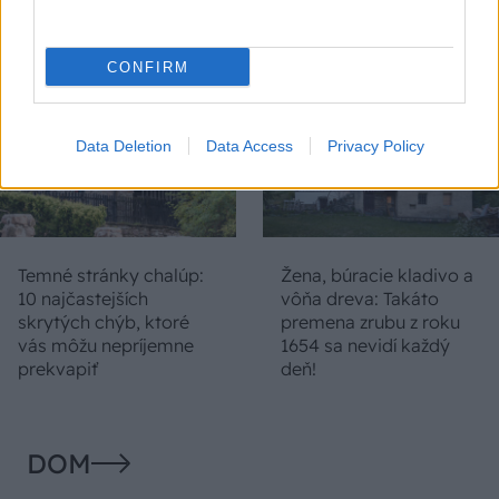
že nie ste v Toskánsku
montovaný domček v
duchu tradícií
CONFIRM
Data Deletion
Data Access
Privacy Policy
Temné stránky chalúp:
Žena, búracie kladivo a
10 najčastejších
vôňa dreva: Takáto
skrytých chýb, ktoré
premena zrubu z roku
vás môžu nepríjemne
1654 sa nevidí každý
prekvapiť
deň!
DOM