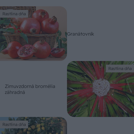
Rastlina dňa
Granátovník
Rastlina dňa
Zimuvzdorná bromélia
záhradná
Rastlina dňa