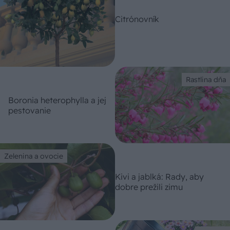
Citrónovník
Rastlina dňa
Boronia heterophylla a jej
pestovanie
Zelenina a ovocie
Kivi a jablká: Rady, aby
dobre prežili zimu