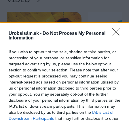
Urobsisám.sk -
Do Not Process My Personal
Information
If you wish to opt-out of the sale, sharing to third parties, or
processing of your personal or sensitive information for
targeted advertising by us, please use the below opt-out
Chcete dominantu interiéru,
Prečo klasická iz
section to confirm your selection. Please note that after your
ktorá pritiahne pohľady?
potrubia v mrazo
opt-out request is processed you may continue seeing
interest-based ads based on personal information utilized by
Vyrobte si takéto masívne
ako to vyriešiť r
us or personal information disclosed to third parties prior to
orechové svietidlo
your opt-out. You may separately opt-out of the further
disclosure of your personal information by third parties on the
IAB’s list of downstream participants. This information may
also be disclosed by us to third parties on the
IAB’s List of
ZÁHRADA
Downstream Participants
that may further disclose it to other
third parties.