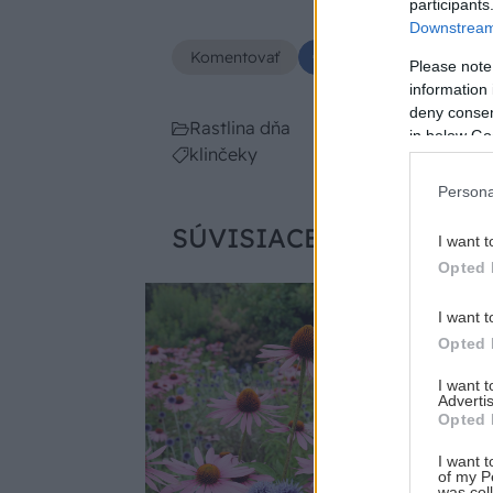
participants
Downstream 
Komentovať
Zdieľať
Please note
information 
deny consent
Rastlina dňa
in below Go
klinčeky
Persona
SÚVISIACE
I want t
Opted 
I want t
Opted 
I want 
Advertis
Opted 
I want t
of my P
was col