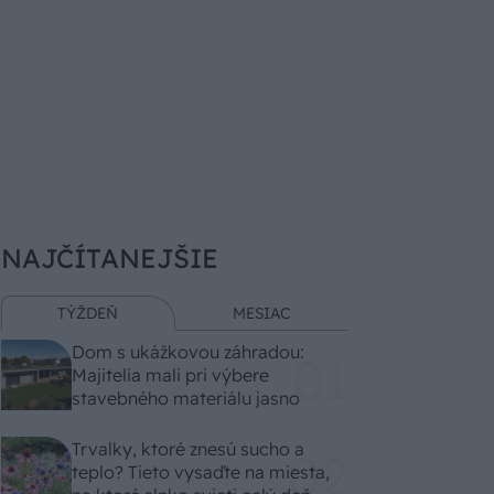
NAJČÍTANEJŠIE
TÝŽDEŇ
MESIAC
Dom s ukážkovou záhradou:
Majitelia mali pri výbere
stavebného materiálu jasno
Trvalky, ktoré znesú sucho a
teplo? Tieto vysaďte na miesta,