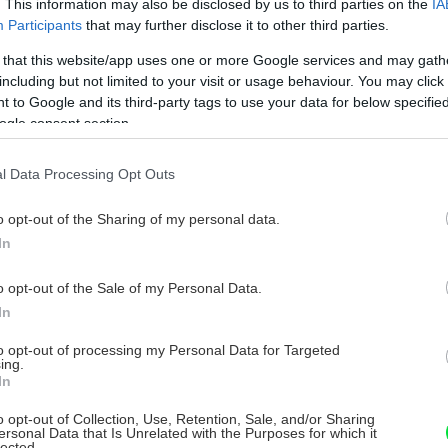
. This information may also be disclosed by us to third parties on the
IA
Participants
that may further disclose it to other third parties.
 that this website/app uses one or more Google services and may gath
including but not limited to your visit or usage behaviour. You may click 
 to Google and its third-party tags to use your data for below specifi
ogle consent section.
l Data Processing Opt Outs
o opt-out of the Sharing of my personal data.
In
o opt-out of the Sale of my Personal Data.
In
to opt-out of processing my Personal Data for Targeted
ing.
In
o opt-out of Collection, Use, Retention, Sale, and/or Sharing
ersonal Data that Is Unrelated with the Purposes for which it
lected.