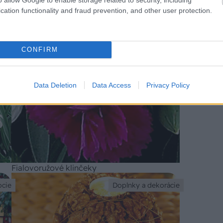
neprísť o tisíce eur
cation functionality and fraud prevention, and other user protection.
 dňa
Rastlina dňa
CONFIRM
Data Deletion
Data Access
Privacy Policy
Fialovoružové klinčeky
ocie
Doplnky a dekorácie