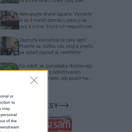
na ktoré slnko svieti celý deň
Nekupujte drahé lapače: Vyrobte
si za 5 minút domácu pascu na
osy a sršne, ktorá ich nepustí von
Zapnutá klimatizácia celý deň?
Pozrite sa, koľko vás stojí a prečo
sa oplatí zapnúť aj ventilátor
Čo robiť, ak paradajky dozrievajú
pomaly? Trik s odlisťovaním
funguje aj cez leto, ale pozor na
chyby
sonal or
ection to
NAŠE ČASOPISY
ou may
 personal
out of the
 downstream