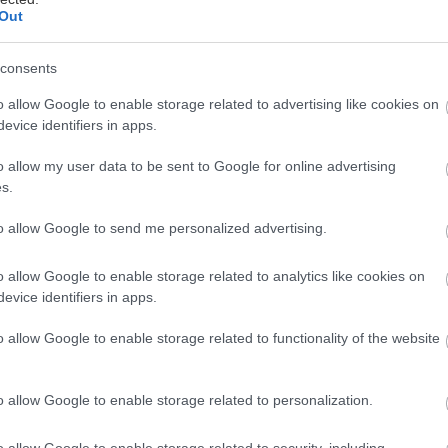
Out
Zapnutá klimatizácia celý deň? Pozrite sa,
consents
lý
koľko vás stojí a prečo sa oplatí zapnúť aj
o allow Google to enable storage related to advertising like cookies on
ventilátor
evice identifiers in apps.
o allow my user data to be sent to Google for online advertising
s.
to allow Google to send me personalized advertising.
o allow Google to enable storage related to analytics like cookies on
evice identifiers in apps.
o allow Google to enable storage related to functionality of the website
o allow Google to enable storage related to personalization.
 Trik
Chystáte sa zatepľovať alebo meniť kotol?
or na
Návod, ako v nových dotačných výzvach
o allow Google to enable storage related to security, including