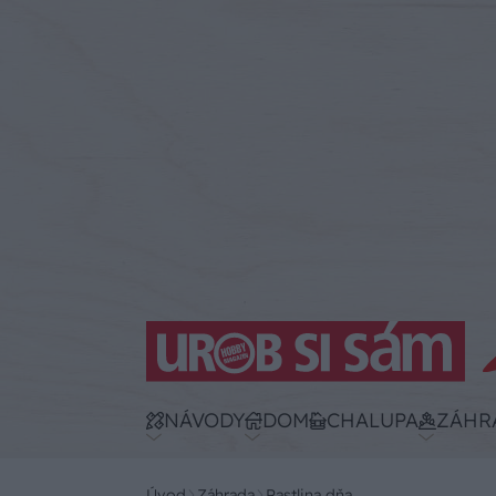
NÁVODY
DOM
CHALUPA
ZÁHR
Úvod
Záhrada
Rastlina dňa