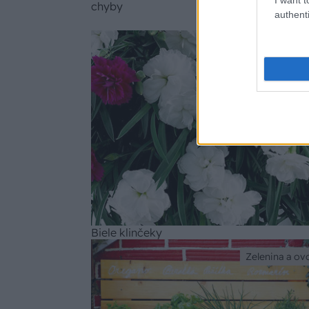
chyby
authenti
Rastlina
Biele klinčeky
Zelenina a ov