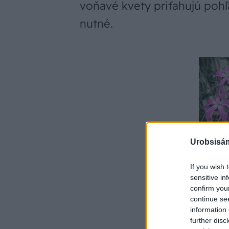
voňavé kvety priťahujú pohľ
nutné.
Urobsisám
If you wish 
sensitive in
confirm you
continue se
information 
ww
further disc