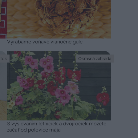
Vyrábame voňavé vianočné gule
tok
Okrasná záhrada
S vysievaním letničiek a dvojročiek môžete
začať od polovice mája