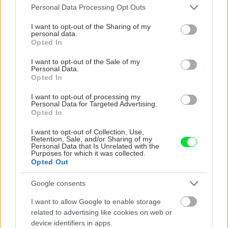
Vnútorné žalúzie sú v 40-stupňových
Please note that this website/app uses one or more Google
Personal Data Processing Opt Outs
horúčavách pasca: Prečo z okna robia radiátor
services and may gather and store information including but
a ako to vyriešiť za pár eur?
not limited to your visit or usage behaviour. You may click to
I want to opt-out of the Sharing of my
personal data.
grant or deny consent to Google and its third-party tags to
Opted In
Trvalky, ktoré znesú sucho a teplo? Tieto
use your data for below specified purposes in below Google
vysaďte na miesta, na ktoré slnko svieti celý
consent section.
I want to opt-out of the Sale of my
deň
Personal Data.
Opted In
Čo robiť, ak paradajky dozrievajú pomaly? Trik
I want to opt-out of processing my
s odlisťovaním funguje aj cez leto, ale pozor na
Personal Data for Targeted Advertising.
chyby
Opted In
I want to opt-out of Collection, Use,
Retention, Sale, and/or Sharing of my
Ako odstrániť peň zo záhrady? Zbavte sa ho
Personal Data that Is Unrelated with the
pomocou 2 prísad, ktoré nájdete v kuchyni
Purposes for which it was collected.
Opted Out
V bazári kúpili starú maringotku a
Google consents
svojpomocne ju premenili na dokonalé
bývanie v malebnej dedinke
I want to allow Google to enable storage
related to advertising like cookies on web or
device identifiers in apps.