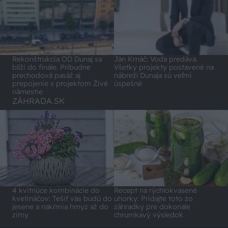
Rekonštrukcia OD Dunaj sa
Ján Krnáč: Voda predáva.
blíži do finále. Pribudne
Všetky projekty postavené na
prechodová pasáž aj
nábreží Dunaja sú veľmi
prepojenie s projektom Živé
úspešné
námestie
ZÁHRADA.SK
4 kvitnúce kombinácie do
Recept na rýchlokvasené
kvetináčov: Tešiť vás budú do
uhorky: Pridajte toto zo
jesene a nakŕmia hmyz až do
záhradky pre dokonale
zimy
chrumkavý výsledok