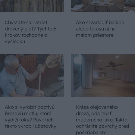
Chystáte sa natrieť
Ako si zariadiť balkón
drevený plot? Týchto 6
alebo terasu aj na
krokov rozhodne o
malom priestore
výsledku
Ako si vyrobiť poctivú
Krása olejovaného
brezovú metlu, ktorá
dreva, odolnosť
vydrží roky? Pavol ich
moderného laku: Takto
takto vyrobil už stovky
ochránite povrchy pred
poškriabaním