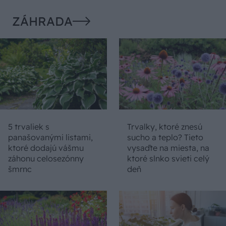
ZÁHRADA
5 trvaliek s
Trvalky, ktoré znesú
panašovanými listami,
sucho a teplo? Tieto
ktoré dodajú vášmu
vysaďte na miesta, na
záhonu celosezónny
ktoré slnko svieti celý
šmrnc
deň