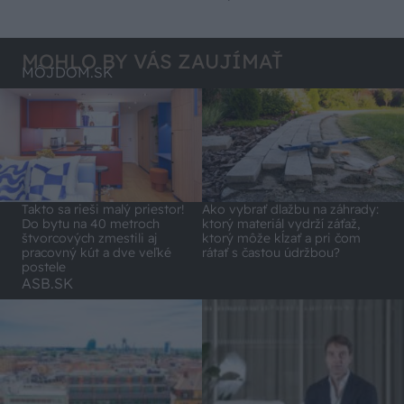
MOHLO BY VÁS ZAUJÍMAŤ
MÔJDOM.SK
Takto sa rieši malý priestor!
Ako vybrať dlažbu na záhrady:
Do bytu na 40 metroch
ktorý materiál vydrží záťaž,
štvorcových zmestili aj
ktorý môže kĺzať a pri čom
pracovný kút a dve veľké
rátať s častou údržbou?
postele
ASB.SK