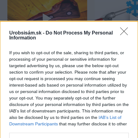
Urobsisám.sk -
Do Not Process My Personal
Information
If you wish to opt-out of the sale, sharing to third parties, or
Chcete dominantu interiéru,
Prečo klasická iz
processing of your personal or sensitive information for
ktorá pritiahne pohľady?
potrubia v mrazo
targeted advertising by us, please use the below opt-out
Vyrobte si takéto masívne
ako to vyriešiť r
section to confirm your selection. Please note that after your
orechové svietidlo
opt-out request is processed you may continue seeing
interest-based ads based on personal information utilized by
us or personal information disclosed to third parties prior to
your opt-out. You may separately opt-out of the further
disclosure of your personal information by third parties on the
NAJČÍTANEJŠIE
IAB’s list of downstream participants. This information may
also be disclosed by us to third parties on the
IAB’s List of
Downstream Participants
that may further disclose it to other
TÝŽDEŇ
MESIAC
third parties.