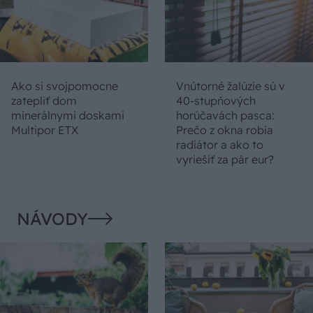
Ako si svojpomocne
Vnútorné žalúzie sú v
zatepliť dom
40-stupňových
minerálnymi doskami
horúčavách pasca:
Multipor ETX
Prečo z okna robia
radiátor a ako to
vyriešiť za pár eur?
NÁVODY