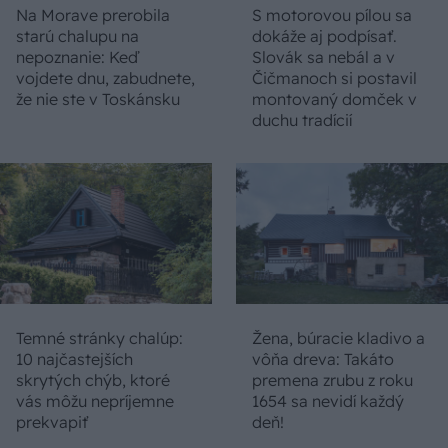
Na Morave prerobila
S motorovou pílou sa
starú chalupu na
dokáže aj podpísať.
nepoznanie: Keď
Slovák sa nebál a v
vojdete dnu, zabudnete,
Čičmanoch si postavil
že nie ste v Toskánsku
montovaný domček v
duchu tradícií
Temné stránky chalúp:
Žena, búracie kladivo a
10 najčastejších
vôňa dreva: Takáto
skrytých chýb, ktoré
premena zrubu z roku
vás môžu nepríjemne
1654 sa nevidí každý
prekvapiť
deň!