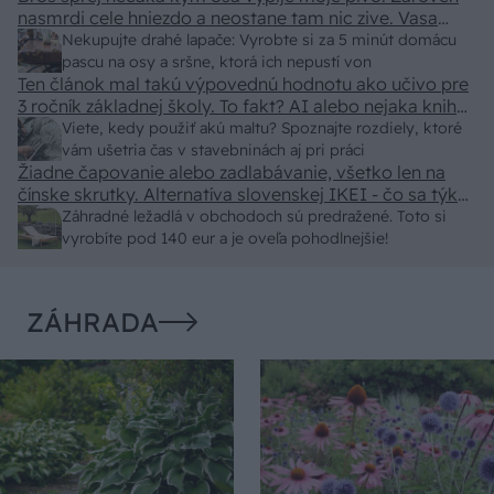
nasmrdi cele hniezdo a neostane tam nic zive. Vasa
pasca naucinke moc efektivne. Skor pritiahne slimaky
Nekupujte drahé lapače: Vyrobte si za 5 minút domácu
pascu na osy a sršne, ktorá ich nepustí von
Ten článok mal takú výpovednú hodnotu ako učivo pre
3 ročník základnej školy. To fakt? AI alebo nejaka kniha
z VŠ? Dnešné rychlotvrdnuce malty - pevnosť 40 Mpa a
Viete, kedy použiť akú maltu? Spoznajte rozdiely, ktoré
doba schnutia tak 15 minut , k tomu vodotesné s
vám ušetria čas v stavebninách aj pri práci
Žiadne čapovanie alebo zadlabávanie, všetko len na
kryštálikou. A rozdiel - schnutie a zretie. Nič?
čínske skrutky. Alternatíva slovenskej IKEI - čo sa týka
pevnosti. Autor si nedal veľa námahy s remeselným
Záhradné ležadlá v obchodoch sú predražené. Toto si
spracovaním, škoda. No lepšie než ten odpad z DTD
vyrobíte pod 140 eur a je oveľa pohodlnejšie!
predávaný v Kauflande alebo Lídli.
ZÁHRADA