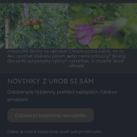
Hnedožlté škvrny na rajčinách:
Chrústa pozná každý, no čo
Ako spoznať obávanú pleseň a
jeho menší príbuzný? Biológ
čím sa líši od poruchy výživy?
vysvetľuje, či chrústik škodí
záhrade
NOVINKY Z UROB SI SÁM
Odoberajte týždenný prehľad najlepších článkov
emailom:
Odoberať bezplatný newsletter
Odber je možné kedykoľvek zrušiť jedným kliknutím.