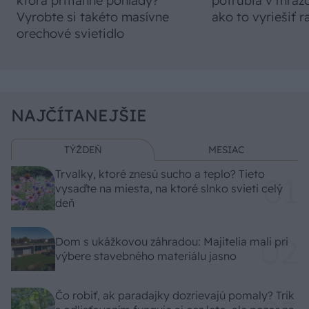
ktorá pritiahne pohľady?
potrubia v mrazo
Vyrobte si takéto masívne
ako to vyriešiť r
orechové svietidlo
NAJČÍTANEJŠIE
TÝŽDEŇ
MESIAC
Trvalky, ktoré znesú sucho a teplo? Tieto
vysaďte na miesta, na ktoré slnko svieti celý
deň
Dom s ukážkovou záhradou: Majitelia mali pri
výbere stavebného materiálu jasno
Čo robiť, ak paradajky dozrievajú pomaly? Trik