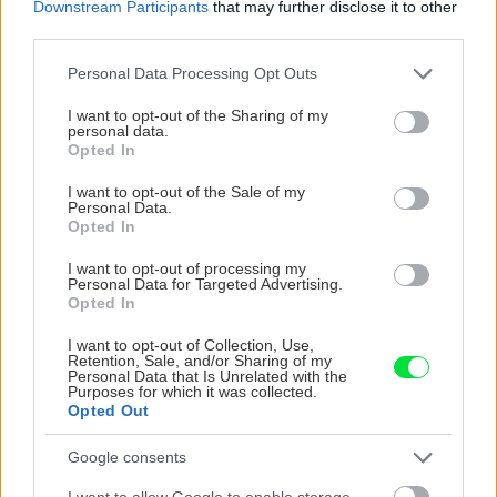
Downstream Participants
that may further disclose it to other
third parties.
CHALUPA
Please note that this website/app uses one or more Google
Personal Data Processing Opt Outs
services and may gather and store information including but
not limited to your visit or usage behaviour. You may click to
I want to opt-out of the Sharing of my
personal data.
grant or deny consent to Google and its third-party tags to
Opted In
use your data for below specified purposes in below Google
consent section.
I want to opt-out of the Sale of my
Personal Data.
Opted In
I want to opt-out of processing my
Personal Data for Targeted Advertising.
Na Morave prerobila
S motorovou pílou sa
Opted In
starú chalupu na
dokáže aj podpísať.
nepoznanie: Keď
Slovák sa nebál a v
I want to opt-out of Collection, Use,
Retention, Sale, and/or Sharing of my
vojdete dnu, zabudnete,
Čičmanoch si postavil
Personal Data that Is Unrelated with the
že nie ste v Toskánsku
montovaný domček v
Purposes for which it was collected.
duchu tradícií
Opted Out
Google consents
I want to allow Google to enable storage