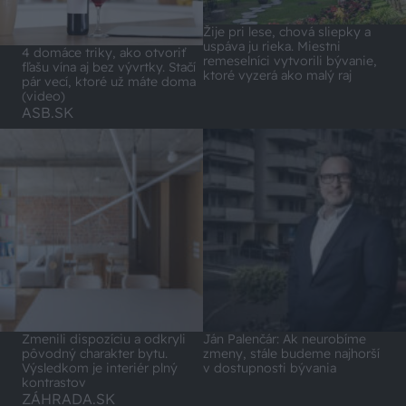
Žije pri lese, chová sliepky a
uspáva ju rieka. Miestni
4 domáce triky, ako otvoriť
remeselníci vytvorili bývanie,
fľašu vína aj bez vývrtky. Stačí
ktoré vyzerá ako malý raj
pár vecí, ktoré už máte doma
(video)
ASB.SK
Zmenili dispozíciu a odkryli
Ján Palenčár: Ak neurobíme
pôvodný charakter bytu.
zmeny, stále budeme najhorší
Výsledkom je interiér plný
v dostupnosti bývania
kontrastov
ZÁHRADA.SK