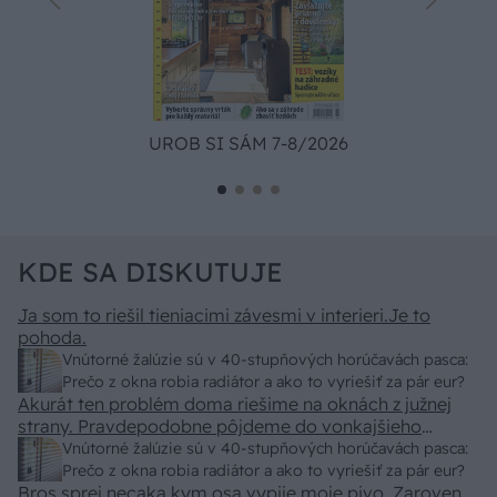
UROB SI SÁM 7-8/2026
KDE SA DISKUTUJE
Ja som to riešil tieniacimi závesmi v interieri.Je to
pohoda.
Vnútorné žalúzie sú v 40-stupňových horúčavách pasca:
Prečo z okna robia radiátor a ako to vyriešiť za pár eur?
Akurát ten problém doma riešime na oknách z južnej
strany. Pravdepodobne pôjdeme do vonkajšieho
tienenia na spôsob markízy 250x150cm. Čínsky
Vnútorné žalúzie sú v 40-stupňových horúčavách pasca:
predajcovia idú okolo 100 eur kus.
Prečo z okna robia radiátor a ako to vyriešiť za pár eur?
Bros sprej necaka kym osa vypije moje pivo. Zaroven