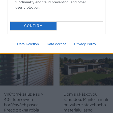
functionality and fraud prevention, and other
user protection.
Chystáte sa zatepľovať
Ako si svojpomocne
alebo meniť kotol?
zatepliť dom
CONFIRM
Návod, ako v nových
minerálnymi doskami
dotačných výzvach
Multipor ETX
neprísť o tisíce eur
Data Deletion
Data Access
Privacy Policy
Vnútorné žalúzie sú v
Dom s ukážkovou
40-stupňových
záhradou: Majitelia mali
horúčavách pasca:
pri výbere stavebného
Prečo z okna robia
materiálu jasno