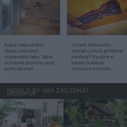
Krása olejovaného
Chcete dominantu
dreva, odolnosť
interiéru, ktorá pritiahne
moderného laku: Takto
pohľady? Vyrobte si
ochránite povrchy pred
takéto masívne
poškriabaním
orechové svietidlo
MOHLO BY VÁS ZAUJÍMAŤ
MÔJDOM.SK