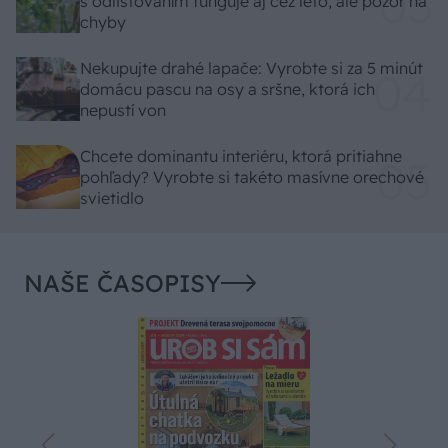
s odlisťovaním funguje aj cez leto, ale pozor na
chyby
Nekupujte drahé lapače: Vyrobte si za 5 minút
domácu pascu na osy a sršne, ktorá ich
nepustí von
Chcete dominantu interiéru, ktorá pritiahne
pohľady? Vyrobte si takéto masívne orechové
svietidlo
NAŠE ČASOPISY