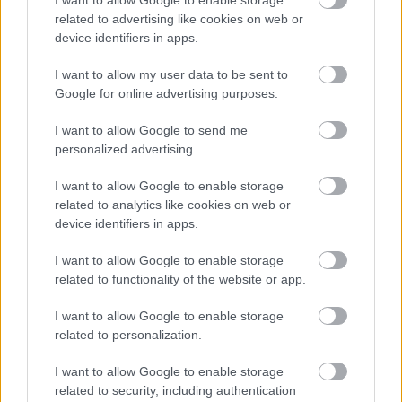
related to advertising like cookies on web or
device identifiers in apps.
I want to allow my user data to be sent to
Google for online advertising purposes.
Temné stránky chalúp:
Žena, búracie kladivo a
I want to allow Google to send me
10 najčastejších
vôňa dreva: Takáto
personalized advertising.
skrytých chýb, ktoré
premena zrubu z roku
vás môžu nepríjemne
1654 sa nevidí každý
I want to allow Google to enable storage
prekvapiť
deň!
related to analytics like cookies on web or
device identifiers in apps.
I want to allow Google to enable storage
DOM
related to functionality of the website or app.
I want to allow Google to enable storage
related to personalization.
I want to allow Google to enable storage
related to security, including authentication