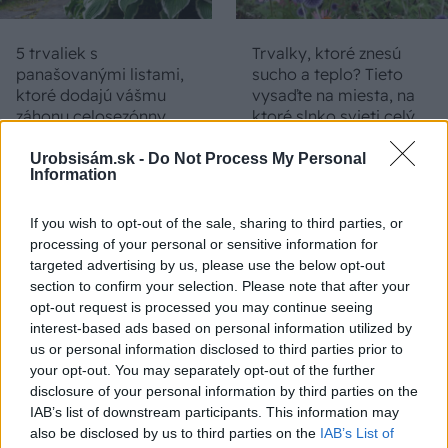
5 trvaliek s
Trvalky, ktoré znesú
panašovanými listami,
sucho a teplo? Tieto
ktoré dodajú vášmu
vysaďte na miesta, na
záhonu celosezónny
ktoré slnko svieti celý
šmrnc
deň
Urobsisám.sk -
Do Not Process My Personal
Information
If you wish to opt-out of the sale, sharing to third parties, or
processing of your personal or sensitive information for
targeted advertising by us, please use the below opt-out
section to confirm your selection. Please note that after your
opt-out request is processed you may continue seeing
interest-based ads based on personal information utilized by
us or personal information disclosed to third parties prior to
Nemusí to byť len
Môže aspirín zachrániť
your opt-out. You may separately opt-out of the further
levanduľa! 7 fialových
ochabnuté izbové
disclosure of your personal information by third parties on the
krások, ktoré rozžiaria
rastliny? Pravda vás
IAB’s list of downstream participants. This information may
vašu záhradu
možno prekvapí
also be disclosed by us to third parties on the
IAB’s List of