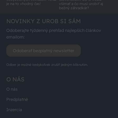
je na to vhodný čas!
všímať a čo musí urobiť aj
bežný záhradkár?
NOVINKY Z UROB SI SÁM
Odoberajte týždenný prehľad najlepších článkov
emailom:
Odoberať bezplatný newsletter
Odber je možné kedykoľvek zrušiť jedným kliknutím.
O NÁS
O nás
Predplatné
Inzercia