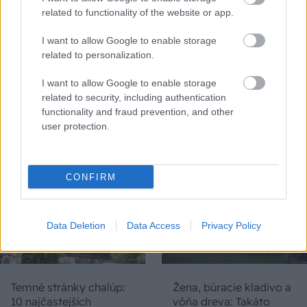
related to functionality of the website or app.
I want to allow Google to enable storage
related to personalization.
Na Morave prerobila
S motorovou pílou sa
starú chalupu na
dokáže aj podpísať.
I want to allow Google to enable storage
nepoznanie: Keď
Slovák sa nebál a v
related to security, including authentication
vojdete dnu, zabudnete,
Čičmanoch si postavil
functionality and fraud prevention, and other
že nie ste v Toskánsku
montovaný domček v
user protection.
duchu tradícií
CONFIRM
Data Deletion
Data Access
Privacy Policy
Temné stránky chalúp:
Žena, búracie kladivo a
10 najčastejších
vôňa dreva: Takáto