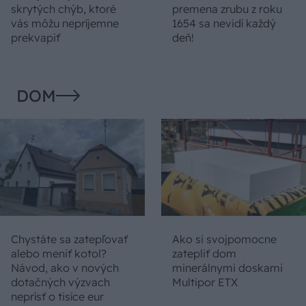
skrytých chýb, ktoré
premena zrubu z roku
vás môžu nepríjemne
1654 sa nevidí každý
prekvapiť
deň!
DOM
Chystáte sa zatepľovať
Ako si svojpomocne
alebo meniť kotol?
zatepliť dom
Návod, ako v nových
minerálnymi doskami
dotačných výzvach
Multipor ETX
neprísť o tisíce eur