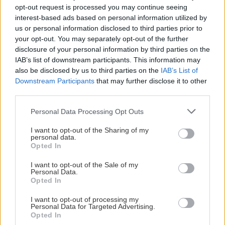
čínske skrutky. Alternatíva slovenskej IKEI - čo sa týka
opt-out request is processed you may continue seeing
pevnosti. Autor si nedal veľa námahy s remeselným
Záhradné ležadlá v obchodoch sú predražené. Toto si
interest-based ads based on personal information utilized by
spracovaním, škoda. No lepšie než ten odpad z DTD
vyrobíte pod 140 eur a je oveľa pohodlnejšie!
us or personal information disclosed to third parties prior to
predávaný v Kauflande alebo Lídli.
your opt-out. You may separately opt-out of the further
disclosure of your personal information by third parties on the
ZÁHRADA
IAB’s list of downstream participants. This information may
also be disclosed by us to third parties on the
IAB’s List of
Downstream Participants
that may further disclose it to other
third parties.
Please note that this website/app uses one or more Google
Personal Data Processing Opt Outs
services and may gather and store information including but
not limited to your visit or usage behaviour. You may click to
I want to opt-out of the Sharing of my
personal data.
grant or deny consent to Google and its third-party tags to
Opted In
use your data for below specified purposes in below Google
consent section.
I want to opt-out of the Sale of my
Trvalky, ktoré znesú
Nemusí to byť len
Personal Data.
sucho a teplo? Tieto
levanduľa! 7 fialových
Opted In
vysaďte na miesta, na
krások, ktoré rozžiaria
ktoré slnko svieti celý
vašu záhradu
I want to opt-out of processing my
Personal Data for Targeted Advertising.
deň
Opted In