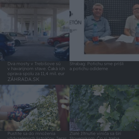
Dva mosty v Trebišove sú
Strabag: Potichu sme prišli
v havarijnom stave. Čaká ich
a potichu odídeme
oprava spolu za 11,4 mil. eur
ZÁHRADA.SK
Pustite sa do množenia
Zlaté žltnutie viniča sa šíri
vždyzelených listnáčov. Teraz
Slovenskom. Čo si treba