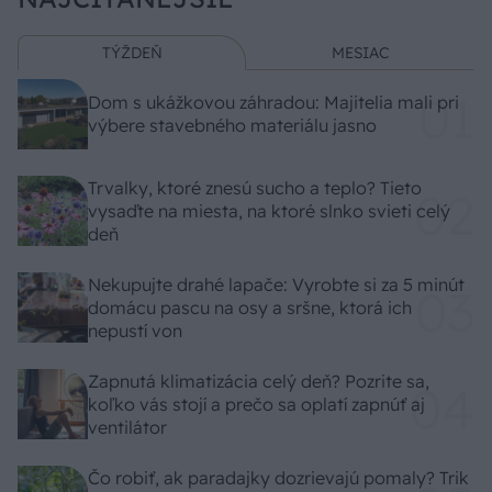
TÝŽDEŇ
MESIAC
Dom s ukážkovou záhradou: Majitelia mali pri
výbere stavebného materiálu jasno
Trvalky, ktoré znesú sucho a teplo? Tieto
vysaďte na miesta, na ktoré slnko svieti celý
deň
Nekupujte drahé lapače: Vyrobte si za 5 minút
domácu pascu na osy a sršne, ktorá ich
nepustí von
Zapnutá klimatizácia celý deň? Pozrite sa,
koľko vás stojí a prečo sa oplatí zapnúť aj
ventilátor
Čo robiť, ak paradajky dozrievajú pomaly? Trik