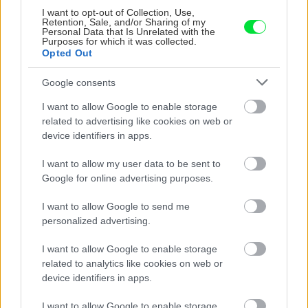
I want to opt-out of Collection, Use,
Retention, Sale, and/or Sharing of my
Personal Data that Is Unrelated with the
Purposes for which it was collected.
Opted Out
Google consents
I want to allow Google to enable storage
related to advertising like cookies on web or
Môže aspirín zachrániť
Júlový reštart uhoriek
device identifiers in apps.
ochabnuté izbové
nakladačiek: Ako ich
rastliny? Pravda vás
podporiť k druhej vlne
I want to allow my user data to be sent to
možno prekvapí
kvitnutia?
Google for online advertising purposes.
I want to allow Google to send me
personalized advertising.
CHALUPA
I want to allow Google to enable storage
related to analytics like cookies on web or
device identifiers in apps.
I want to allow Google to enable storage