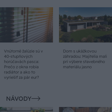
Vnútorné žalúzie sú v
Dom s ukážkovou
40-stupňových
záhradou: Majitelia mali
horúčavách pasca:
pri výbere stavebného
Prečo z okna robia
materiálu jasno
radiátor a ako to
vyriešiť za pár eur?
NÁVODY