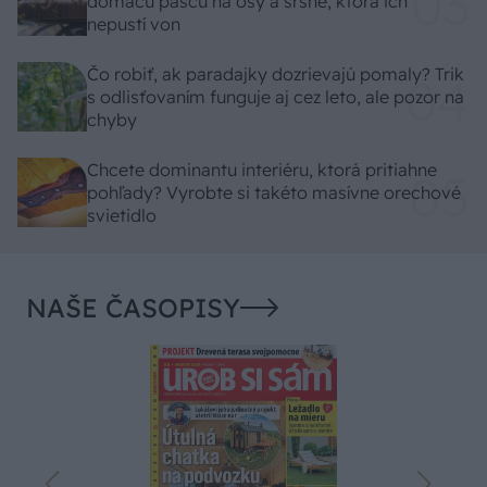
domácu pascu na osy a sršne, ktorá ich
nepustí von
Čo robiť, ak paradajky dozrievajú pomaly? Trik
s odlisťovaním funguje aj cez leto, ale pozor na
chyby
Chcete dominantu interiéru, ktorá pritiahne
pohľady? Vyrobte si takéto masívne orechové
svietidlo
NAŠE ČASOPISY