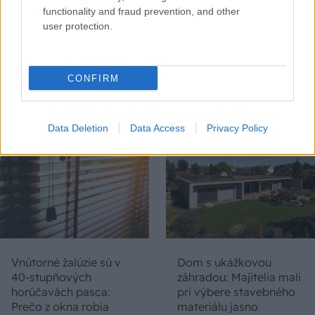
functionality and fraud prevention, and other
user protection.
Chystáte sa zatepľovať
Ako si svojpomocne
alebo meniť kotol?
zatepliť dom
Návod, ako v nových
minerálnymi doskami
CONFIRM
dotačných výzvach
Multipor ETX
neprísť o tisíce eur
Data Deletion
Data Access
Privacy Policy
Vnútorné žalúzie sú v
Dom s ukážkovou
40-stupňových
záhradou: Majitelia mali
horúčavách pasca:
pri výbere stavebného
Prečo z okna robia
materiálu jasno