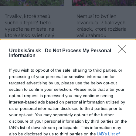
Trvalky, ktoré znesú
Nemusí to byť len
sucho a teplo? Tieto
levanduľa! 7 fialových
vysaďte na miesta, na
krások, ktoré rozžiaria
ktoré slnko svieti celý
vašu záhradu
deň
Urobsisám.sk -
Do Not Process My Personal
Information
If you wish to opt-out of the sale, sharing to third parties, or
processing of your personal or sensitive information for
targeted advertising by us, please use the below opt-out
section to confirm your selection. Please note that after your
opt-out request is processed you may continue seeing
interest-based ads based on personal information utilized by
Môže aspirín zachrániť
Júlový reštart uhoriek
us or personal information disclosed to third parties prior to
ochabnuté izbové
nakladačiek: Ako ich
your opt-out. You may separately opt-out of the further
rastliny? Pravda vás
podporiť k druhej vlne
disclosure of your personal information by third parties on the
možno prekvapí
kvitnutia?
IAB’s list of downstream participants. This information may
also be disclosed by us to third parties on the
IAB’s List of