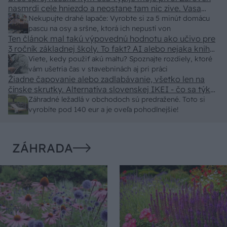
nasmrdi cele hniezdo a neostane tam nic zive. Vasa
pasca naucinke moc efektivne. Skor pritiahne slimaky
Nekupujte drahé lapače: Vyrobte si za 5 minút domácu
pascu na osy a sršne, ktorá ich nepustí von
Ten článok mal takú výpovednú hodnotu ako učivo pre
3 ročník základnej školy. To fakt? AI alebo nejaka kniha
z VŠ? Dnešné rychlotvrdnuce malty - pevnosť 40 Mpa a
Viete, kedy použiť akú maltu? Spoznajte rozdiely, ktoré
doba schnutia tak 15 minut , k tomu vodotesné s
vám ušetria čas v stavebninách aj pri práci
Žiadne čapovanie alebo zadlabávanie, všetko len na
kryštálikou. A rozdiel - schnutie a zretie. Nič?
čínske skrutky. Alternatíva slovenskej IKEI - čo sa týka
pevnosti. Autor si nedal veľa námahy s remeselným
Záhradné ležadlá v obchodoch sú predražené. Toto si
spracovaním, škoda. No lepšie než ten odpad z DTD
vyrobíte pod 140 eur a je oveľa pohodlnejšie!
predávaný v Kauflande alebo Lídli.
ZÁHRADA