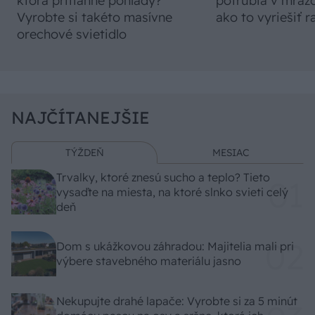
ktorá pritiahne pohľady?
potrubia v mrazo
Vyrobte si takéto masívne
ako to vyriešiť r
orechové svietidlo
NAJČÍTANEJŠIE
TÝŽDEŇ
MESIAC
Trvalky, ktoré znesú sucho a teplo? Tieto
vysaďte na miesta, na ktoré slnko svieti celý
deň
Dom s ukážkovou záhradou: Majitelia mali pri
výbere stavebného materiálu jasno
Nekupujte drahé lapače: Vyrobte si za 5 minút