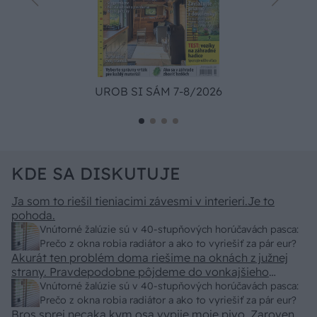
UROB SI SÁM 7-8/2026
KDE SA DISKUTUJE
Ja som to riešil tieniacimi závesmi v interieri.Je to
pohoda.
Vnútorné žalúzie sú v 40-stupňových horúčavách pasca:
Prečo z okna robia radiátor a ako to vyriešiť za pár eur?
Akurát ten problém doma riešime na oknách z južnej
strany. Pravdepodobne pôjdeme do vonkajšieho
tienenia na spôsob markízy 250x150cm. Čínsky
Vnútorné žalúzie sú v 40-stupňových horúčavách pasca:
predajcovia idú okolo 100 eur kus.
Prečo z okna robia radiátor a ako to vyriešiť za pár eur?
Bros sprej necaka kym osa vypije moje pivo. Zaroven