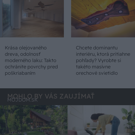
Krása olejovaného
Chcete dominantu
dreva, odolnosť
interiéru, ktorá pritiahne
moderného laku: Takto
pohľady? Vyrobte si
ochránite povrchy pred
takéto masívne
poškriabaním
orechové svietidlo
MOHLO BY VÁS ZAUJÍMAŤ
MÔJDOM.SK