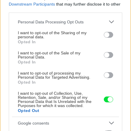
Downstream Participants
that may further disclose it to other
third parties.
CHALUPA
Please note that this website/app uses one or more Google
Personal Data Processing Opt Outs
services and may gather and store information including but
not limited to your visit or usage behaviour. You may click to
I want to opt-out of the Sharing of my
personal data.
grant or deny consent to Google and its third-party tags to
Opted In
use your data for below specified purposes in below Google
consent section.
I want to opt-out of the Sale of my
Personal Data.
Opted In
I want to opt-out of processing my
Na Morave prerobila
S motorovou pílou sa
Personal Data for Targeted Advertising.
Opted In
starú chalupu na
dokáže aj podpísať.
nepoznanie: Keď
Slovák sa nebál a v
I want to opt-out of Collection, Use,
vojdete dnu, zabudnete,
Čičmanoch si postavil
Retention, Sale, and/or Sharing of my
Personal Data that Is Unrelated with the
že nie ste v Toskánsku
montovaný domček v
Purposes for which it was collected.
duchu tradícií
Opted Out
Google consents