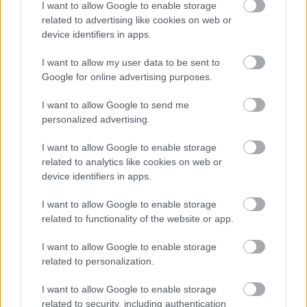
I want to allow Google to enable storage
related to advertising like cookies on web or
device identifiers in apps.
I want to allow my user data to be sent to
Google for online advertising purposes.
Temné stránky chalúp:
Žena, búracie kladivo a
I want to allow Google to send me
10 najčastejších
vôňa dreva: Takáto
personalized advertising.
skrytých chýb, ktoré
premena zrubu z roku
vás môžu nepríjemne
1654 sa nevidí každý
I want to allow Google to enable storage
prekvapiť
deň!
related to analytics like cookies on web or
device identifiers in apps.
I want to allow Google to enable storage
DOM
related to functionality of the website or app.
I want to allow Google to enable storage
related to personalization.
I want to allow Google to enable storage
related to security, including authentication