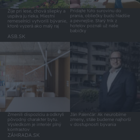
Pridajte túto surovinu do
Žije pri lese, chová sliepky a
prania, obliečky budú hladšie
uspáva ju rieka. Miestni
a pevnejšie. Starý trik z
remeselníci vytvorili bývanie,
hotelov poznali už naše
ktoré vyzerá ako malý raj
babičky
ASB.SK
Zmenili dispozíciu a odkryli
Ján Palenčár: Ak neurobíme
pôvodný charakter bytu.
zmeny, stále budeme najhorší
Výsledkom je interiér plný
v dostupnosti bývania
kontrastov
ZÁHRADA.SK