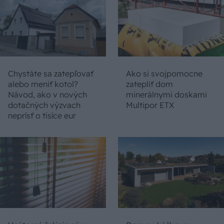
Chystáte sa zatepľovať
Ako si svojpomocne
alebo meniť kotol?
zatepliť dom
Návod, ako v nových
minerálnymi doskami
dotačných výzvach
Multipor ETX
neprísť o tisíce eur