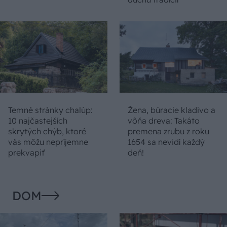
Temné stránky chalúp:
Žena, búracie kladivo a
10 najčastejších
vôňa dreva: Takáto
skrytých chýb, ktoré
premena zrubu z roku
vás môžu nepríjemne
1654 sa nevidí každý
prekvapiť
deň!
DOM