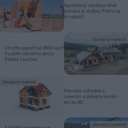
Spoľahlivý výrobca tehál
ponúka aj služby: Prečo sa
to oplatí?
Stavebný materiál
Chcete usporiť až 3900 eur?
Využite vianočnú akciu
Štedrý voucher
Stavebný materiál
Stavajte výhodne s
Leierom a získajte komín
len za 1€!
Stavebný materiál
S limitmi pozemku sa