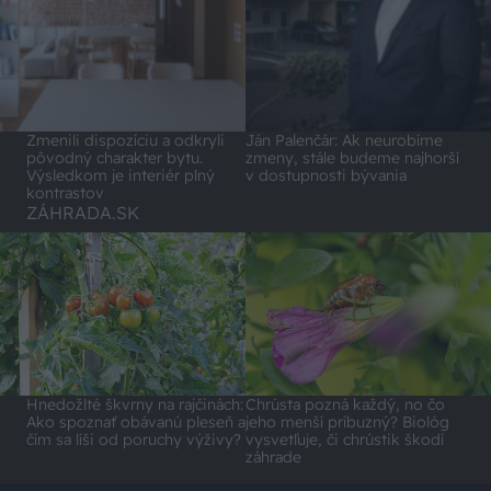
Zmenili dispozíciu a odkryli
Ján Palenčár: Ak neurobíme
pôvodný charakter bytu.
zmeny, stále budeme najhorší
Výsledkom je interiér plný
v dostupnosti bývania
kontrastov
ZÁHRADA.SK
Hnedožlté škvrny na rajčinách:
Chrústa pozná každý, no čo
Ako spoznať obávanú pleseň a
jeho menší príbuzný? Biológ
čím sa líši od poruchy výživy?
vysvetľuje, či chrústik škodí
záhrade