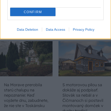
levanduľa! 7 fialových
ochabnuté izbové
krások, ktoré rozžiaria
rastliny? Pravda vás
vašu záhradu
možno prekvapí
CONFIRM
Data Deletion
Data Access
Privacy Policy
CHALUPA
Na Morave prerobila
S motorovou pílou sa
starú chalupu na
dokáže aj podpísať.
nepoznanie: Keď
Slovák sa nebál a v
vojdete dnu, zabudnete,
Čičmanoch si postavil
že nie ste v Toskánsku
montovaný domček v
duchu tradícií