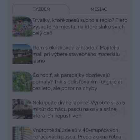
TÝŽDEŇ
MESIAC
Trvalky, ktoré znesú sucho a teplo? Tieto
vysaďte na miesta, na ktoré slnko svieti
celý deň
Dom s ukážkovou záhradou: Majitelia
mali pri výbere stavebného materiálu
jasno
Čo robiť, ak paradajky dozrievajú
pomaly? Trik s odlisťovaním funguje aj
cez leto, ale pozor na chyby
Nekupujte drahé lapače: Vyrobte si za 5
minút domácu pascu na osy a sršne,
ktorá ich nepustí von
Vnútorné žalúzie sú v 40-stupňových
horúčavách pasca: Prečo z okna robia