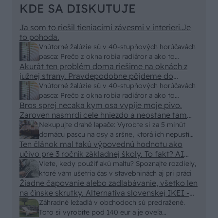
KDE SA DISKUTUJE
Ja som to riešil tieniacimi závesmi v interieri.Je
to pohoda.
Vnútorné žalúzie sú v 40-stupňových horúčavách
pasca: Prečo z okna robia radiátor a ako to
Akurát ten problém doma riešime na oknách z
vyriešiť za pár eur?
južnej strany. Pravdepodobne pôjdeme do
vonkajšieho tienenia na spôsob markízy
Vnútorné žalúzie sú v 40-stupňových horúčavách
250x150cm. Čínsky predajcovia idú okolo 100
pasca: Prečo z okna robia radiátor a ako to
eur kus.
Bros sprej necaka kym osa vypije moje pivo.
vyriešiť za pár eur?
Zaroven nasmrdi cele hniezdo a neostane tam
nic zive. Vasa pasca naucinke moc efektivne.
Nekupujte drahé lapače: Vyrobte si za 5 minút
Skor pritiahne slimaky
domácu pascu na osy a sršne, ktorá ich nepustí
Ten článok mal takú výpovednú hodnotu ako
von
učivo pre 3 ročník základnej školy. To fakt? AI
alebo nejaka kniha z VŠ? Dnešné rychlotvrdnuce
Viete, kedy použiť akú maltu? Spoznajte rozdiely,
malty - pevnosť 40 Mpa a doba schnutia tak 15
ktoré vám ušetria čas v stavebninách aj pri práci
minut , k tomu vodotesné s kryštálikou. A rozdiel
Žiadne čapovanie alebo zadlabávanie, všetko len
na čínske skrutky. Alternatíva slovenskej IKEI -
- schnutie a zretie. Nič?
čo sa týka pevnosti. Autor si nedal veľa námahy s
Záhradné ležadlá v obchodoch sú predražené.
remeselným spracovaním, škoda. No lepšie než
Toto si vyrobíte pod 140 eur a je oveľa