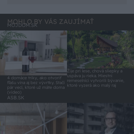
ten odpad z DTD predávaný v Kauflande alebo
pohodlnejšie!
Lídli.
MOHLO BY VÁS ZAUJÍMAŤ
MÔJDOM.SK
Žije pri lese, chová sliepky a
uspáva ju rieka. Miestni
4 domáce triky, ako otvoriť
remeselníci vytvorili bývanie,
fľašu vína aj bez vývrtky. Stačí
ktoré vyzerá ako malý raj
pár vecí, ktoré už máte doma
(video)
ASB.SK