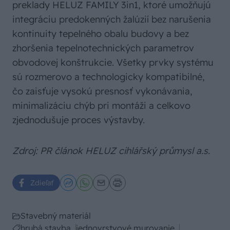
preklady HELUZ FAMILY 3in1, ktoré umožňujú
integráciu predokenných žalúzií bez narušenia
kontinuity tepelného obalu budovy a bez
zhoršenia tepelnotechnických parametrov
obvodovej konštrukcie. Všetky prvky systému
sú rozmerovo a technologicky kompatibilné,
čo zaisťuje vysokú presnosť vykonávania,
minimalizáciu chýb pri montáži a celkovo
zjednodušuje proces výstavby.
Zdroj: PR článok HELUZ cihlářský průmysl a.s.
Zdieľať
Stavebný materiál
hrubá stavba
jednovrstvové murovanie