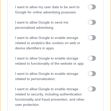
I want to allow my user data to be sent to
Google for online advertising purposes.
I want to allow Google to send me
personalized advertising.
5 trvaliek s
Trvalky, ktoré znesú
panašovanými listami,
sucho a teplo? Tieto
I want to allow Google to enable storage
ktoré dodajú vášmu
vysaďte na miesta, na
related to analytics like cookies on web or
záhonu celosezónny
ktoré slnko svieti celý
device identifiers in apps.
šmrnc
deň
I want to allow Google to enable storage
related to functionality of the website or app.
I want to allow Google to enable storage
related to personalization.
I want to allow Google to enable storage
related to security, including authentication
functionality and fraud prevention, and other
user protection.
Nemusí to byť len
Môže aspirín zachrániť