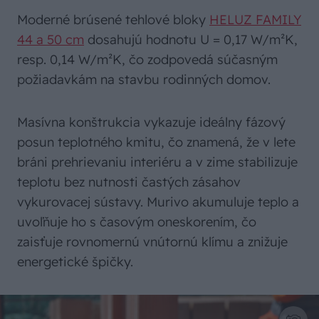
Moderné brúsené tehlové bloky
HELUZ FAMILY
44 a 50 cm
dosahujú hodnotu U = 0,17 W/m²K,
resp. 0,14 W/m²K, čo zodpovedá súčasným
požiadavkám na stavbu rodinných domov.
Masívna konštrukcia vykazuje ideálny fázový
posun teplotného kmitu, čo znamená, že v lete
bráni prehrievaniu interiéru a v zime stabilizuje
teplotu bez nutnosti častých zásahov
vykurovacej sústavy. Murivo akumuluje teplo a
uvoľňuje ho s časovým oneskorením, čo
zaisťuje rovnomernú vnútornú klímu a znižuje
energetické špičky.