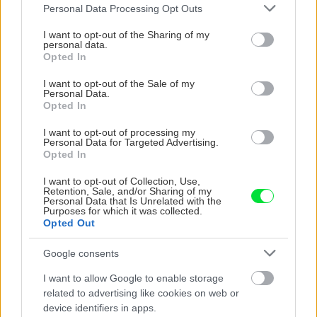
Please note that this website/app uses one or more Google
Personal Data Processing Opt Outs
services and may gather and store information including but
not limited to your visit or usage behaviour. You may click to
I want to opt-out of the Sharing of my
personal data.
grant or deny consent to Google and its third-party tags to
Opted In
use your data for below specified purposes in below Google
consent section.
I want to opt-out of the Sale of my
Personal Data.
Opted In
I want to opt-out of processing my
Personal Data for Targeted Advertising.
Chcete dominantu interiéru,
Prečo klasická iz
Opted In
ktorá pritiahne pohľady?
potrubia v mrazo
Vyrobte si takéto masívne
ako to vyriešiť r
I want to opt-out of Collection, Use,
Retention, Sale, and/or Sharing of my
orechové svietidlo
Personal Data that Is Unrelated with the
Purposes for which it was collected.
Opted Out
Google consents
ZÁHRADA
I want to allow Google to enable storage
related to advertising like cookies on web or
device identifiers in apps.