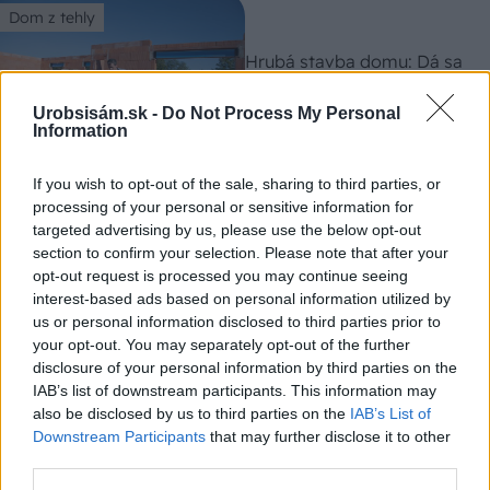
Dom z tehly
Hrubá stavba domu: Dá sa
na nej ušetriť?
Urobsisám.sk -
Do Not Process My Personal
Information
Dom z tehly
If you wish to opt-out of the sale, sharing to third parties, or
processing of your personal or sensitive information for
Murovanie v zime: Dá sa to
targeted advertising by us, please use the below opt-out
aj pri nízkych teplotách?
section to confirm your selection. Please note that after your
opt-out request is processed you may continue seeing
interest-based ads based on personal information utilized by
us or personal information disclosed to third parties prior to
your opt-out. You may separately opt-out of the further
disclosure of your personal information by third parties on the
IAB’s list of downstream participants. This information may
also be disclosed by us to third parties on the
IAB’s List of
Downstream Participants
that may further disclose it to other
VIDEO
third parties.