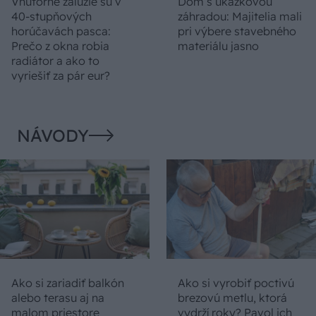
Vnútorné žalúzie sú v
Dom s ukážkovou
40-stupňových
záhradou: Majitelia mali
horúčavách pasca:
pri výbere stavebného
Prečo z okna robia
materiálu jasno
radiátor a ako to
vyriešiť za pár eur?
NÁVODY
Ako si zariadiť balkón
Ako si vyrobiť poctivú
alebo terasu aj na
brezovú metlu, ktorá
malom priestore
vydrží roky? Pavol ich