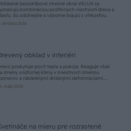
bľúbené bezúdržbové strešné okná VELUX sa
yznačujú kombináciou pozitívnych vlastností dreva a
lastu. Sú odolnejšie a výborne bojujú s vlhkosťou.
. októbra 2016
Drevený obklad v interiéri
revo poskytuje pocit tepla a pokoja. Reaguje však
a zmeny vnútornej klímy v miestnosti zmenou
ozmerov a následnými drobnými deformáciami.
red obkladaním stien si zvážme, aké obkladové
6. mája 2014
revo je najvhodnejšie do nášho interiéru.
Kvetináče na mieru pre rozrastené