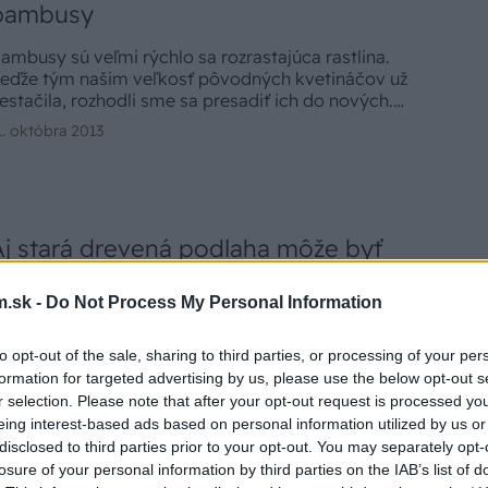
bambusy
ambusy sú veľmi rýchlo sa rozrastajúca rastlina.
eďže tým našim veľkosť pôvodných kvetináčov už
estačila, rozhodli sme sa presadiť ich do nových.
vetináče sme pomenovali podľa BAMBUSOV, ktoré
1. októbra 2013
ú v nich zasadené.
Aj stará drevená podlaha môže byť
ako nová
.sk -
Do Not Process My Personal Information
enovácia drevených podláh – to je téma, s ktorou
ajú tú česť stretnúť sa najmä majitelia starších
to opt-out of the sale, sharing to third parties, or processing of your per
odinných domov či bytov, keď váhajú, či ju vymeniť
formation for targeted advertising by us, please use the below opt-out s
a novú, alebo sa s vervou pustiť do jej rekonštrukcie.
. mája 2012
r selection. Please note that after your opt-out request is processed y
re tých, ktorých drevo chytilo za srdce, platí jedna
eing interest-based ads based on personal information utilized by us or
ásada: dosiahnuť pri renovácii tie najlepšie výsledky,
disclosed to third parties prior to your opt-out. You may separately opt-
o chce precízny postup krok za krokom.
losure of your personal information by third parties on the IAB’s list of