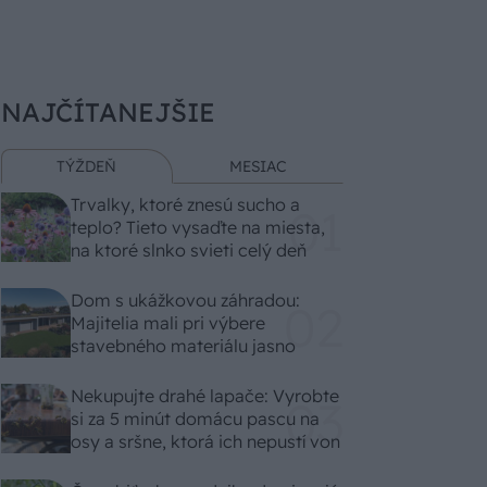
NAJČÍTANEJŠIE
TÝŽDEŇ
MESIAC
Trvalky, ktoré znesú sucho a
teplo? Tieto vysaďte na miesta,
na ktoré slnko svieti celý deň
Dom s ukážkovou záhradou:
Majitelia mali pri výbere
stavebného materiálu jasno
Nekupujte drahé lapače: Vyrobte
si za 5 minút domácu pascu na
osy a sršne, ktorá ich nepustí von