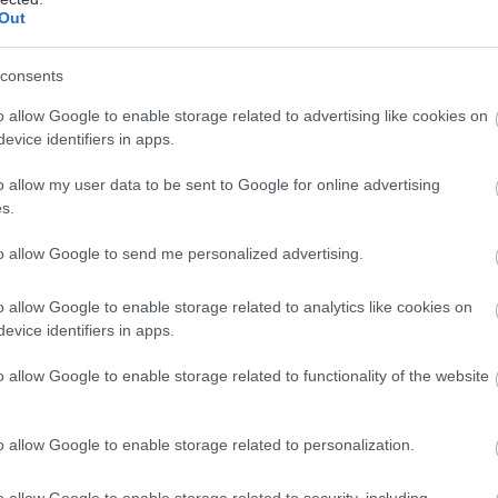
Out
Zvýraznime krásu dreva
consents
dborne nanesený náter chráni drevo pred
o allow Google to enable storage related to advertising like cookies on
lhkosťou, znečistením, napadnutím hubami,
evice identifiers in apps.
nilobou, biologickými škodcami a opotrebovaním
plyvom poveternosti.
o allow my user data to be sent to Google for online advertising
9. apríla 2010
s.
to allow Google to send me personalized advertising.
o allow Google to enable storage related to analytics like cookies on
evice identifiers in apps.
Obnova podlahy brúsením
a lakovaním
o allow Google to enable storage related to functionality of the website
eľkoplošné parkety sa predávajú ako hotové, teda
j s povrchovou úpravou. Po opotrebovaní laku ho
o allow Google to enable storage related to personalization.
reba obnoviť. Táto situácia môže nastať asi za 10
okov po položení parkiet.
7. apríla 2010
o allow Google to enable storage related to security, including