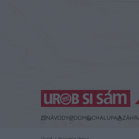
NÁVODY
DOM
CHALUPA
ZÁHR
Úvod
Lakovanie dreva