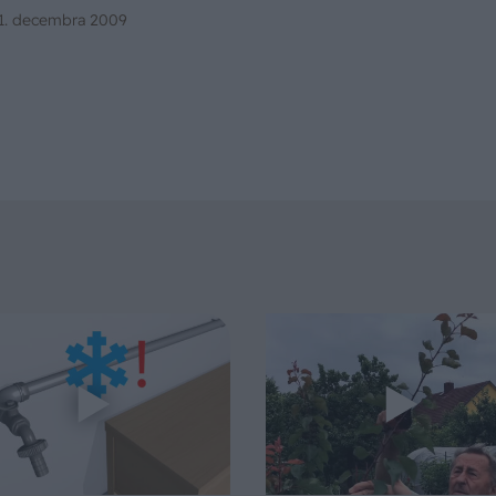
ôžeme postaviť betlehem.
1. decembra 2009