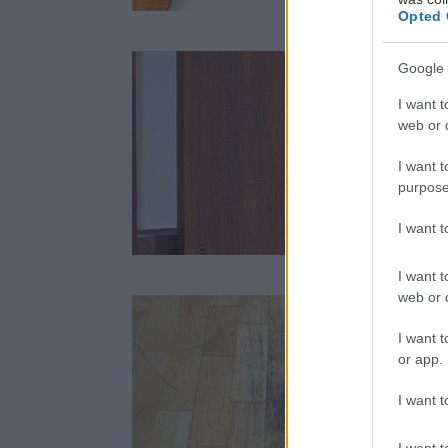
Opted 
Google 
O
I want t
v
web or d
h
v
I want t
2
purpose
I want 
Stavebný materiál
I want t
web or d
I want t
or app.
V
a
I want t
t
r
2
I want t