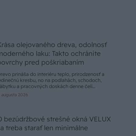
Krása olejovaného dreva, odolnosť
moderného laku: Takto ochránite
povrchy pred poškriabaním
revo prináša do interiéru teplo, prirodzenosť a
edinečnú kresbu, no na podlahách, schodoch,
ábytku a pracovných doskách denne čelí
potrebovaniu. Vhodná povrchová úprava preto musí
. augusta 2026
hrániť jeho krásu pred škvrnami, oderom,
oškriabaním aj bežnými domácimi chemikáliami bez
oho, aby prekryla prirodzený vzhľad a príjemný
otyk.
O bezúdržbové strešné okná VELUX
sa treba starať len minimálne