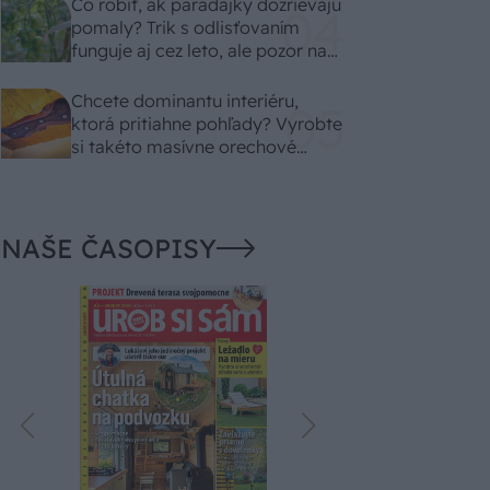
Čo robiť, ak paradajky dozrievajú
pomaly? Trik s odlisťovaním
funguje aj cez leto, ale pozor na
chyby
Chcete dominantu interiéru,
ktorá pritiahne pohľady? Vyrobte
si takéto masívne orechové
svietidlo
NAŠE ČASOPISY