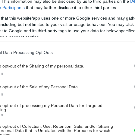
. This information may also be disclosed by us to third parties on the
IA
Drevo potrebuje hĺbkovú ochranu
Participants
that may further disclose it to other third parties.
 that this website/app uses one or more Google services and may gath
evnosť, vysoká nosnosť, dobrá opracovateľnosť,
including but not limited to your visit or usage behaviour. You may click 
rievzdušnosť, to je len niekoľko z celého radu
harakteristík, ktoré z dreva robia univerzálny
 to Google and its third-party tags to use your data for below specifi
ateriál na využitie v stavebníctve a nábytkárstve.
ogle consent section.
2. decembra 2011
ráve organický pôvod dreva, ktorý mu prepožičiava
nožstvo unikátnych vlastností, je zároveň aj jeho
l Data Processing Opt Outs
ajväčšou slabinou.
o opt-out of the Sharing of my personal data.
In
Náter dreveného obloženia
o opt-out of the Sale of my Personal Data.
ak ako všetky iné výrobky z dreva aj drevený obklad
In
e možné povrchovo upravovať. Dá sa brúsiť, moriť,
atierať, voskovať, ba aj striekať ešte pred montážou.
to opt-out of processing my Personal Data for Targeted
ing.
0. novembra 2010
In
o opt-out of Collection, Use, Retention, Sale, and/or Sharing
ersonal Data that Is Unrelated with the Purposes for which it
lected.