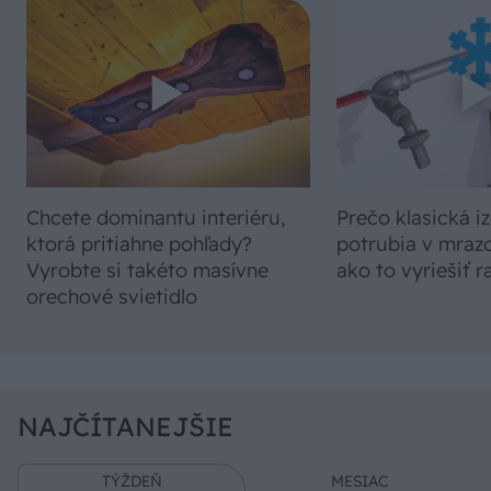
Chcete dominantu interiéru,
Prečo klasická iz
ktorá pritiahne pohľady?
potrubia v mrazo
Vyrobte si takéto masívne
ako to vyriešiť r
orechové svietidlo
NAJČÍTANEJŠIE
TÝŽDEŇ
MESIAC