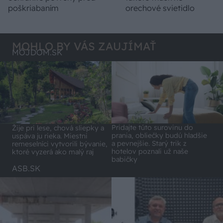
poškriabaním
orechové svietidlo
MOHLO BY VÁS ZAUJÍMAŤ
MÔJDOM.SK
Pridajte túto surovinu do
Žije pri lese, chová sliepky a
prania, obliečky budú hladšie
uspáva ju rieka. Miestni
a pevnejšie. Starý trik z
remeselníci vytvorili bývanie,
hotelov poznali už naše
ktoré vyzerá ako malý raj
babičky
ASB.SK