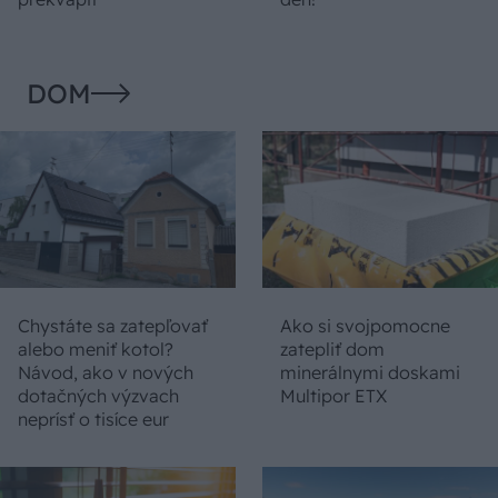
DOM
Chystáte sa zatepľovať
Ako si svojpomocne
alebo meniť kotol?
zatepliť dom
Návod, ako v nových
minerálnymi doskami
dotačných výzvach
Multipor ETX
neprísť o tisíce eur