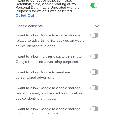
I want to opt-out of Collection, Use,
predávaný v Kauflande alebo Lídli.
Retention, Sale, and/or Sharing of my
Personal Data that Is Unrelated with the
Purposes for which it was collected.
ZÁHRADA
Opted Out
Google consents
I want to allow Google to enable storage
related to advertising like cookies on web or
device identifiers in apps.
I want to allow my user data to be sent to
Google for online advertising purposes.
Trvalky, ktoré znesú
Nemusí to byť len
I want to allow Google to send me
sucho a teplo? Tieto
levanduľa! 7 fialových
personalized advertising.
vysaďte na miesta, na
krások, ktoré rozžiaria
ktoré slnko svieti celý
vašu záhradu
I want to allow Google to enable storage
deň
related to analytics like cookies on web or
device identifiers in apps.
I want to allow Google to enable storage