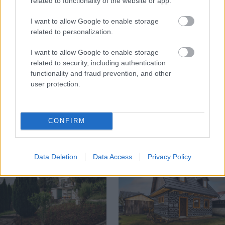
related to functionality of the website or app.
I want to allow Google to enable storage
related to personalization.
I want to allow Google to enable storage
related to security, including authentication
Môže aspirín zachrániť
Júlový reštart uhoriek
functionality and fraud prevention, and other
ochabnuté izbové
nakladačiek: Ako ich
user protection.
rastliny? Pravda vás
podporiť k druhej vlne
možno prekvapí
kvitnutia?
CONFIRM
CHALUPA
Data Deletion
Data Access
Privacy Policy