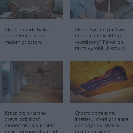
Ako si zariadiť balkón
Ako si vyrobiť poctivú
alebo terasu aj na
brezovú metlu, ktorá
malom priestore
vydrží roky? Pavol ich
takto vyrobil už stovky
Krása olejovaného
Chcete dominantu
dreva, odolnosť
interiéru, ktorá pritiahne
moderného laku: Takto
pohľady? Vyrobte si
ochránite povrchy pred
takéto masívne