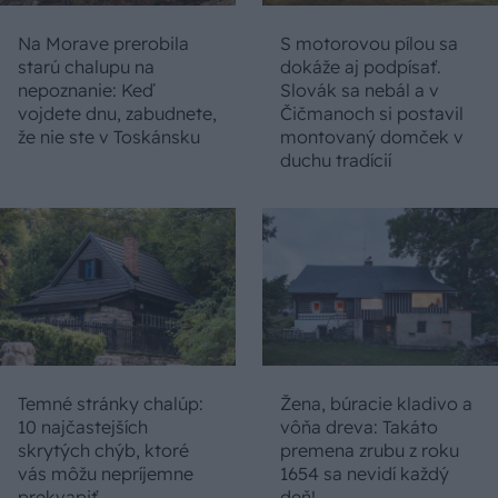
Na Morave prerobila
S motorovou pílou sa
starú chalupu na
dokáže aj podpísať.
nepoznanie: Keď
Slovák sa nebál a v
vojdete dnu, zabudnete,
Čičmanoch si postavil
že nie ste v Toskánsku
montovaný domček v
duchu tradícií
Temné stránky chalúp:
Žena, búracie kladivo a
10 najčastejších
vôňa dreva: Takáto
skrytých chýb, ktoré
premena zrubu z roku
vás môžu nepríjemne
1654 sa nevidí každý
prekvapiť
deň!