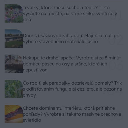
Trvalky, ktoré znesú sucho a teplo? Tieto
vysaďte na miesta, na ktoré slnko svieti celý
deň
Dom s ukážkovou záhradou: Majitelia mali pri
výbere stavebného materiálu jasno
Nekupujte drahé lapače: Vyrobte si za 5 minút
domácu pascu na osy a sršne, ktorá ich
nepustí von
Čo robiť, ak paradajky dozrievajú pomaly? Trik
s odlisťovaním funguje aj cez leto, ale pozor na
chyby
Chcete dominantu interiéru, ktorá pritiahne
pohľady? Vyrobte si takéto masívne orechové
svietidlo