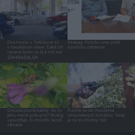
Dva mosty v Trebišove sú
Strabag: Potichu sme prišli
v havarijnom stave. Čaká ich
a potichu odídeme
oprava spolu za 11,4 mil. eur
ZÁHRADA.SK
Chrústa pozná každý, no čo
Pustite sa do množenia
jeho menší príbuzný? Biológ
vždyzelených listnáčov. Teraz
vysvetľuje, či chrústik škodí
je na to vhodný čas!
záhrade