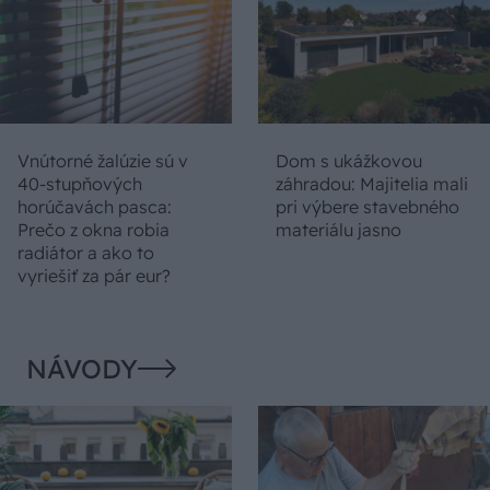
Vnútorné žalúzie sú v
Dom s ukážkovou
40-stupňových
záhradou: Majitelia mali
horúčavách pasca:
pri výbere stavebného
Prečo z okna robia
materiálu jasno
radiátor a ako to
vyriešiť za pár eur?
NÁVODY