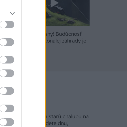
bte
Žite svoje sny! Budúcnosť
a
údržby dokonalej záhrady je
tu
Na Morave prerobila starú chalupu na
nepoznanie: Keď vojdete dnu,