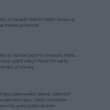
Ako si zariadiť balkón alebo terasu aj
na malom priestore
Ako si vyrobiť poctivú brezovú metlu,
ktorá vydrží roky? Pavol ich takto
vyrobil už stovky
Krása olejovaného dreva, odolnosť
moderného laku: Takto ochránite
povrchy pred poškriabaním