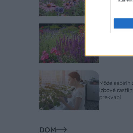
slnko svieti c
Nemusí to byť
fialových krá
záhradu
Môže aspirín
izbové rastli
prekvapí
DOM