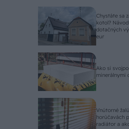
Chystáte sa z
kotol? Návod
dotačných výz
eur
Ako si svojp
minerálnymi 
Vnútorné žal
horúčavách p
radiátor a ako