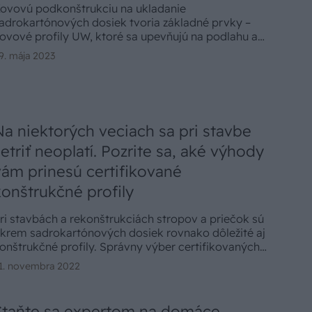
ovovú podkonštrukciu na ukladanie
adrokartónových dosiek tvoria základné prvky –
ovové profily UW, ktoré sa upevňujú na podlahu a
trop, a kovové profily CW, ktoré sa upevňujú na
9. mája 2023
tenu a tvoria základný zvislý raster podkonštrukcie.
Na niektorých veciach sa pri stavbe
šetriť neoplatí. Pozrite sa, aké výhody
vám prinesú certifikované
konštrukčné profily
ri stavbách a rekonštrukciách stropov a priečok sú
krem sadrokartónových dosiek rovnako dôležité aj
onštrukčné profily. Správny výber certifikovaných
rofilov zabezpečí dlhšiu životnosť stavby, prinesie
1. novembra 2022
epšie vlastnosti, ale uľahčí aj samotnú konštrukciu a
yzickú námahu montážnikov.
Staňte sa expertom na domáce