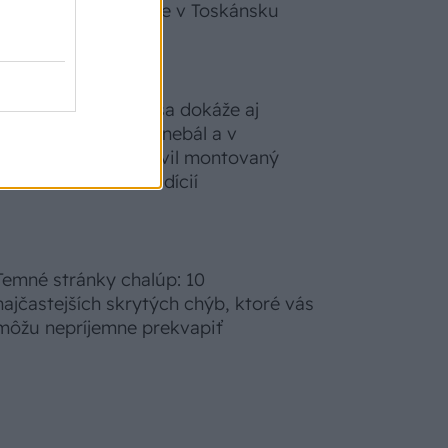
zabudnete, že nie ste v Toskánsku
S motorovou pílou sa dokáže aj
podpísať. Slovák sa nebál a v
Čičmanoch si postavil montovaný
domček v duchu tradícií
Temné stránky chalúp: 10
najčastejších skrytých chýb, ktoré vás
môžu nepríjemne prekvapiť