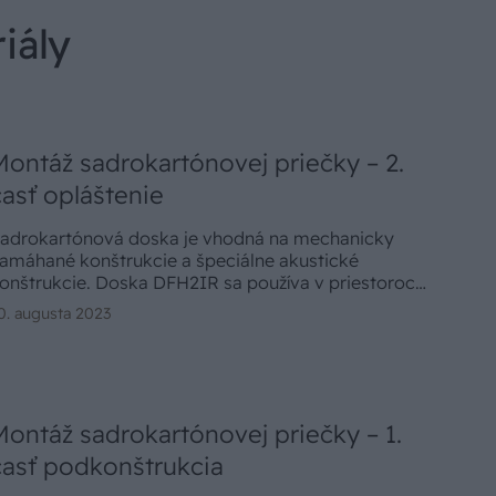
iály
Montáž sadrokartónovej priečky – 2.
časť opláštenie
adrokartónová doska je vhodná na mechanicky
amáhané konštrukcie a špeciálne akustické
onštrukcie. Doska DFH2IR sa používa v priestoroch
 vyššou relatívnou vlhkosťou 75 % (85 % počas
0. augusta 2023
enej ako 10 hodín, 100 % počas menej ako 2 hodín),
 vysokou tvrdosťou povrchu a zvýšenou pevnosťou
adra.
Montáž sadrokartónovej priečky – 1.
časť podkonštrukcia