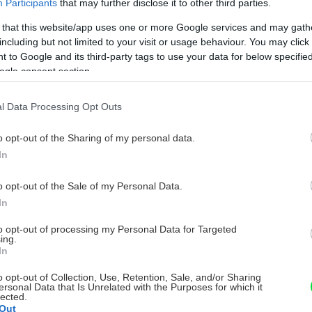
Participants
that may further disclose it to other third parties.
 that this website/app uses one or more Google services and may gath
including but not limited to your visit or usage behaviour. You may click 
 to Google and its third-party tags to use your data for below specifi
ogle consent section.
l Data Processing Opt Outs
o opt-out of the Sharing of my personal data.
In
o opt-out of the Sale of my Personal Data.
In
to opt-out of processing my Personal Data for Targeted
ing.
In
o opt-out of Collection, Use, Retention, Sale, and/or Sharing
ersonal Data that Is Unrelated with the Purposes for which it
lected.
Out