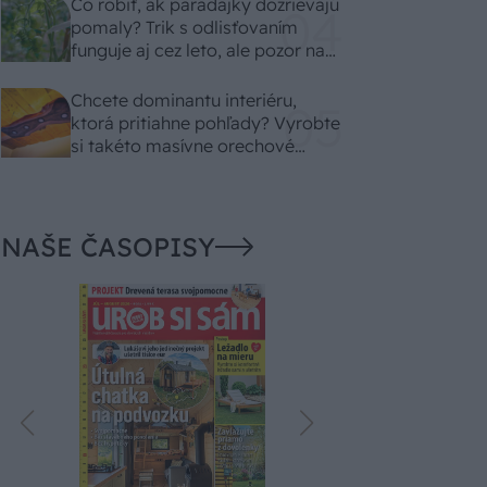
Čo robiť, ak paradajky dozrievajú
pomaly? Trik s odlisťovaním
funguje aj cez leto, ale pozor na
chyby
Chcete dominantu interiéru,
ktorá pritiahne pohľady? Vyrobte
si takéto masívne orechové
svietidlo
NAŠE ČASOPISY