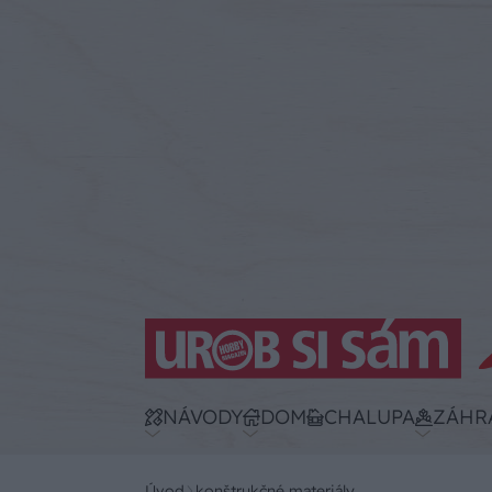
NÁVODY
DOM
CHALUPA
ZÁHR
Úvod
konštrukčné materiály