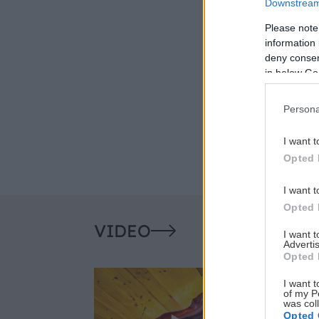
Downstream 
Please note
information 
deny consent
in below Go
Persona
I want t
Opted 
I want t
Opted 
VIDEO
I want 
Advertis
Opted 
I want t
of my P
was col
Opted 