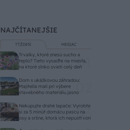
NAJČÍTANEJŠIE
TÝŽDEŇ
MESIAC
Trvalky, ktoré znesú sucho a
teplo? Tieto vysaďte na miesta,
na ktoré slnko svieti celý deň
Dom s ukážkovou záhradou:
Majitelia mali pri výbere
stavebného materiálu jasno
Nekupujte drahé lapače: Vyrobte
si za 5 minút domácu pascu na
osy a sršne, ktorá ich nepustí von