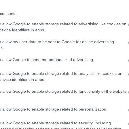
consents
o allow Google to enable storage related to advertising like cookies on
evice identifiers in apps.
o klasická izolácia
Poznáte Šittov rez? Uro
ubia v mrazoch zlyháva
ho na marhuliach v júni 
o allow my user data to be sent to Google for online advertising
o to vyriešiť raz a navždy
budúci rok vám kvety
s.
nezničia jarné mrazy
to allow Google to send me personalized advertising.
o allow Google to enable storage related to analytics like cookies on
evice identifiers in apps.
o allow Google to enable storage related to functionality of the website
CHALUPA
o allow Google to enable storage related to personalization.
é znesú sucho a teplo?
o allow Google to enable storage related to security, including
 na miesta, na ktoré
cation functionality and fraud prevention, and other user protection.