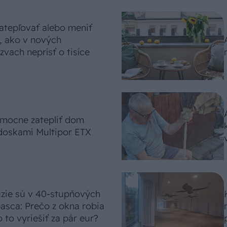
atepľovať alebo meniť
, ako v nových
vach neprísť o tisíce
omocne zatepliť dom
doskami Multipor ETX
úzie sú v 40-stupňových
asca: Prečo z okna robia
 to vyriešiť za pár eur?