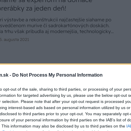
prerábky za jeden deň!
ri výstavbe a rekonštrukcii najčastejšie siahame po
svedčenom murive či sadrokartónových doskách.
a trhu však pribudla aj modernejšia, technologicky
yspelejšie alternatíva.
5. augusta 2021
.sk -
Do Not Process My Personal Information
to opt-out of the sale, sharing to third parties, or processing of your per
formation for targeted advertising by us, please use the below opt-out s
r selection. Please note that after your opt-out request is processed y
eing interest-based ads based on personal information utilized by us or
disclosed to third parties prior to your opt-out. You may separately opt-
losure of your personal information by third parties on the IAB’s list of
. This information may also be disclosed by us to third parties on the
IA