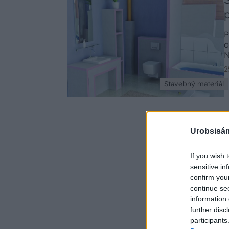
P
o
N
v
2
Stavebný materiál
Urobsisám
If you wish 
sensitive in
confirm you
continue se
information 
further disc
participants