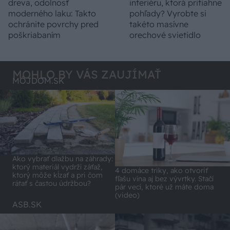
dreva, odolnosť
interiéru, ktorá pritiahne
moderného laku: Takto
pohľady? Vyrobte si
ochránite povrchy pred
takéto masívne
poškriabaním
orechové svietidlo
MOHLO BY VÁS ZAUJÍMAŤ
MÔJDOM.SK
Ako vybrať dlažbu na záhrady:
ktorý materiál vydrží záťaž,
4 domáce triky, ako otvoriť
ktorý môže kĺzať a pri čom
fľašu vína aj bez vývrtky. Stačí
rátať s častou údržbou?
pár vecí, ktoré už máte doma
(video)
ASB.SK