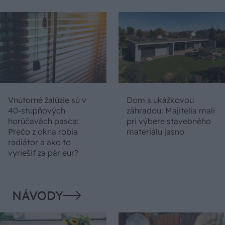
Vnútorné žalúzie sú v
Dom s ukážkovou
40-stupňových
záhradou: Majitelia mali
horúčavách pasca:
pri výbere stavebného
Prečo z okna robia
materiálu jasno
radiátor a ako to
vyriešiť za pár eur?
NÁVODY