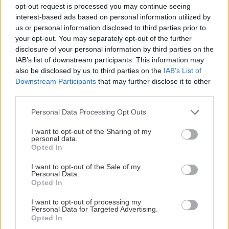
čínske skrutky. Alternatíva slovenskej IKEI - čo sa týka
opt-out request is processed you may continue seeing
pevnosti. Autor si nedal veľa námahy s remeselným
Záhradné ležadlá v obchodoch sú predražené. Toto si
interest-based ads based on personal information utilized by
spracovaním, škoda. No lepšie než ten odpad z DTD
vyrobíte pod 140 eur a je oveľa pohodlnejšie!
us or personal information disclosed to third parties prior to
predávaný v Kauflande alebo Lídli.
your opt-out. You may separately opt-out of the further
disclosure of your personal information by third parties on the
ZÁHRADA
IAB’s list of downstream participants. This information may
also be disclosed by us to third parties on the
IAB’s List of
Downstream Participants
that may further disclose it to other
third parties.
Please note that this website/app uses one or more Google
Personal Data Processing Opt Outs
services and may gather and store information including but
not limited to your visit or usage behaviour. You may click to
I want to opt-out of the Sharing of my
personal data.
grant or deny consent to Google and its third-party tags to
Opted In
use your data for below specified purposes in below Google
consent section.
5 trvaliek s
Trvalky, ktoré znesú
I want to opt-out of the Sale of my
Personal Data.
panašovanými listami,
sucho a teplo? Tieto
Opted In
ktoré dodajú vášmu
vysaďte na miesta, na
záhonu celosezónny
ktoré slnko svieti celý
I want to opt-out of processing my
Personal Data for Targeted Advertising.
šmrnc
deň
Opted In