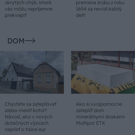
skrytých chýb, ktoré
premena zrubu z roku
vás môžu nepríjemne
1654 sa nevidí každý
prekvapiť
deň!
DOM
Chystáte sa zatepľovať
Ako si svojpomocne
alebo meniť kotol?
zatepliť dom
Návod, ako v nových
minerálnymi doskami
dotačných výzvach
Multipor ETX
neprísť o tisíce eur