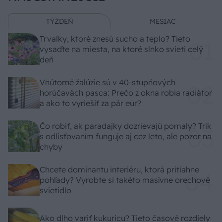
TÝŽDEŇ
MESIAC
Trvalky, ktoré znesú sucho a teplo? Tieto
vysaďte na miesta, na ktoré slnko svieti celý
deň
Vnútorné žalúzie sú v 40-stupňových
horúčavách pasca: Prečo z okna robia radiátor
a ako to vyriešiť za pár eur?
Čo robiť, ak paradajky dozrievajú pomaly? Trik
s odlisťovaním funguje aj cez leto, ale pozor na
chyby
Chcete dominantu interiéru, ktorá pritiahne
pohľady? Vyrobte si takéto masívne orechové
svietidlo
Ako dlho variť kukuricu? Tieto časové rozdiely