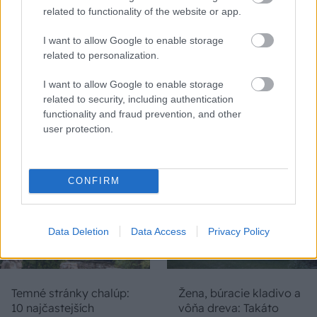
related to functionality of the website or app.
I want to allow Google to enable storage
related to personalization.
Na Morave prerobila
S motorovou pílou sa
starú chalupu na
dokáže aj podpísať.
I want to allow Google to enable storage
nepoznanie: Keď
Slovák sa nebál a v
related to security, including authentication
vojdete dnu, zabudnete,
Čičmanoch si postavil
functionality and fraud prevention, and other
že nie ste v Toskánsku
montovaný domček v
user protection.
duchu tradícií
CONFIRM
Data Deletion
Data Access
Privacy Policy
Temné stránky chalúp:
Žena, búracie kladivo a
10 najčastejších
vôňa dreva: Takáto