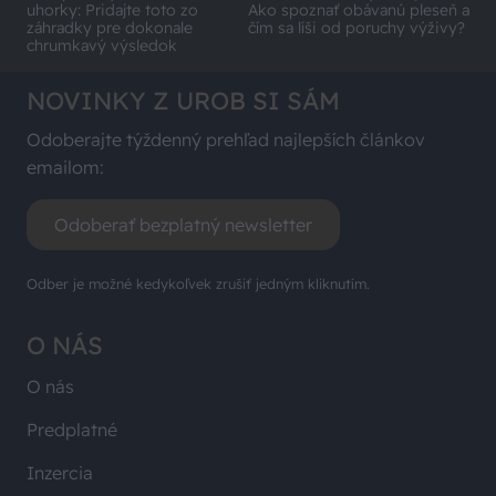
uhorky: Pridajte toto zo
Ako spoznať obávanú pleseň a
záhradky pre dokonale
čím sa líši od poruchy výživy?
chrumkavý výsledok
NOVINKY Z UROB SI SÁM
Odoberajte týždenný prehľad najlepších článkov
emailom:
Odoberať bezplatný newsletter
Odber je možné kedykoľvek zrušiť jedným kliknutím.
O NÁS
O nás
Predplatné
Inzercia