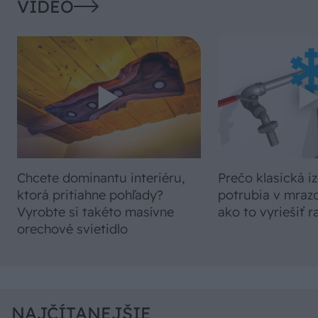
VIDEO
Chcete dominantu interiéru,
Prečo klasická iz
ktorá pritiahne pohľady?
potrubia v mrazo
Vyrobte si takéto masívne
ako to vyriešiť r
orechové svietidlo
NAJČÍTANEJŠIE