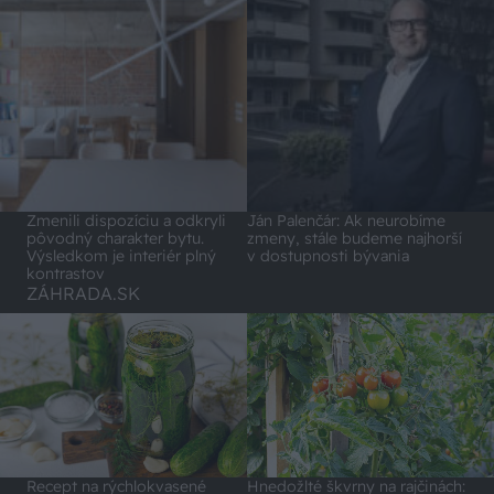
Zmenili dispozíciu a odkryli
Ján Palenčár: Ak neurobíme
pôvodný charakter bytu.
zmeny, stále budeme najhorší
Výsledkom je interiér plný
v dostupnosti bývania
kontrastov
ZÁHRADA.SK
Recept na rýchlokvasené
Hnedožlté škvrny na rajčinách: