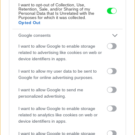
I want to opt-out of Collection, Use,
Retention, Sale, and/or Sharing of my
Personal Data that Is Unrelated with the
Purposes for which it was collected.
Opted Out
Google consents
I want to allow Google to enable storage
related to advertising like cookies on web or
Nemusí to byť len
Môže aspirín zachrániť
device identifiers in apps.
levanduľa! 7 fialových
ochabnuté izbové
krások, ktoré rozžiaria
rastliny? Pravda vás
I want to allow my user data to be sent to
vašu záhradu
možno prekvapí
Google for online advertising purposes.
I want to allow Google to send me
personalized advertising.
CHALUPA
I want to allow Google to enable storage
related to analytics like cookies on web or
device identifiers in apps.
I want to allow Google to enable storage