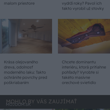
malom priestore
vydrží roky? Pavol ich
takto vyrobil už stovky
Krása olejovaného
Chcete dominantu
dreva, odolnosť
interiéru, ktorá pritiahne
moderného laku: Takto
pohľady? Vyrobte si
ochránite povrchy pred
takéto masívne
poškriabaním
orechové svietidlo
MOHLO BY VÁS ZAUJÍMAŤ
MÔJDOM.SK