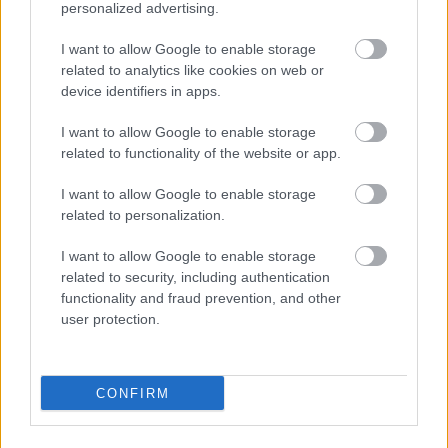
Nemusí to byť len
Môže aspirín zachrániť
personalized advertising.
levanduľa! 7 fialových
ochabnuté izbové
krások, ktoré rozžiaria
rastliny? Pravda vás
I want to allow Google to enable storage
vašu záhradu
možno prekvapí
related to analytics like cookies on web or
device identifiers in apps.
I want to allow Google to enable storage
CHALUPA
related to functionality of the website or app.
I want to allow Google to enable storage
related to personalization.
I want to allow Google to enable storage
related to security, including authentication
functionality and fraud prevention, and other
user protection.
Na Morave prerobila
S motorovou pílou sa
starú chalupu na
dokáže aj podpísať.
CONFIRM
nepoznanie: Keď
Slovák sa nebál a v
vojdete dnu, zabudnete,
Čičmanoch si postavil
že nie ste v Toskánsku
montovaný domček v