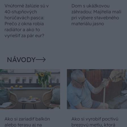
Vnútorné žalúzie sú v
Dom s ukážkovou
40-stupňových
záhradou: Majitelia mali
horúčavách pasca:
pri výbere stavebného
Prečo z okna robia
materiálu jasno
radiátor a ako to
vyriešiť za pár eur?
NÁVODY
Ako si zariadiť balkón
Ako si vyrobiť poctivú
alebo terasu aj na
brezovú metlu, ktorá