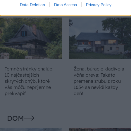
duchu tradícií
Data Deletion
Data Access
Privacy Policy
Temné stránky chalúp:
Žena, búracie kladivo a
10 najčastejších
vôňa dreva: Takáto
skrytých chýb, ktoré
premena zrubu z roku
vás môžu nepríjemne
1654 sa nevidí každý
prekvapiť
deň!
DOM