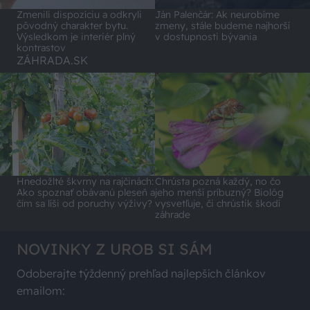
Zmenili dispozíciu a odkryli
Ján Palenčár: Ak neurobíme
pôvodný charakter bytu.
zmeny, stále budeme najhorší
Výsledkom je interiér plný
v dostupnosti bývania
kontrastov
ZÁHRADA.SK
Hnedožlté škvrny na rajčinách:
Chrústa pozná každý, no čo
Ako spoznať obávanú pleseň a
jeho menší príbuzný? Biológ
čím sa líši od poruchy výživy?
vysvetľuje, či chrústik škodí
záhrade
NOVINKY Z UROB SI SÁM
Odoberajte týždenný prehľad najlepších článkov
emailom: