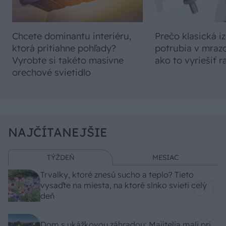
Chcete dominantu interiéru,
Prečo klasická iz
ktorá pritiahne pohľady?
potrubia v mrazo
Vyrobte si takéto masívne
ako to vyriešiť r
orechové svietidlo
NAJČÍTANEJŠIE
TÝŽDEŇ
MESIAC
Trvalky, ktoré znesú sucho a teplo? Tieto
vysaďte na miesta, na ktoré slnko svieti celý
deň
Dom s ukážkovou záhradou: Majitelia mali pri