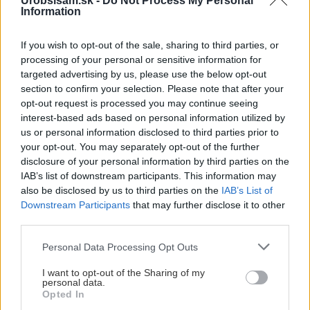
Urobsisám.sk -
Do Not Process My Personal
Akurát ten problém doma riešime na oknách z južnej
Information
strany. Pravdepodobne pôjdeme do vonkajšieho
tienenia na spôsob markízy 250x150cm. Čínsky
Vnútorné žalúzie sú v 40-stupňových horúčavách pasca:
If you wish to opt-out of the sale, sharing to third parties, or
predajcovia idú okolo 100 eur kus.
Prečo z okna robia radiátor a ako to vyriešiť za pár eur?
processing of your personal or sensitive information for
Bros sprej necaka kym osa vypije moje pivo. Zaroven
targeted advertising by us, please use the below opt-out
nasmrdi cele hniezdo a neostane tam nic zive. Vasa
section to confirm your selection. Please note that after your
pasca naucinke moc efektivne. Skor pritiahne slimaky
Nekupujte drahé lapače: Vyrobte si za 5 minút domácu
opt-out request is processed you may continue seeing
pascu na osy a sršne, ktorá ich nepustí von
Ten článok mal takú výpovednú hodnotu ako učivo pre
interest-based ads based on personal information utilized by
3 ročník základnej školy. To fakt? AI alebo nejaka kniha
us or personal information disclosed to third parties prior to
z VŠ? Dnešné rychlotvrdnuce malty - pevnosť 40 Mpa a
Viete, kedy použiť akú maltu? Spoznajte rozdiely, ktoré
your opt-out. You may separately opt-out of the further
doba schnutia tak 15 minut , k tomu vodotesné s
vám ušetria čas v stavebninách aj pri práci
disclosure of your personal information by third parties on the
Žiadne čapovanie alebo zadlabávanie, všetko len na
kryštálikou. A rozdiel - schnutie a zretie. Nič?
IAB’s list of downstream participants. This information may
čínske skrutky. Alternatíva slovenskej IKEI - čo sa týka
also be disclosed by us to third parties on the
IAB’s List of
pevnosti. Autor si nedal veľa námahy s remeselným
Záhradné ležadlá v obchodoch sú predražené. Toto si
Downstream Participants
that may further disclose it to other
spracovaním, škoda. No lepšie než ten odpad z DTD
vyrobíte pod 140 eur a je oveľa pohodlnejšie!
third parties.
predávaný v Kauflande alebo Lídli.
Please note that this website/app uses one or more Google
Personal Data Processing Opt Outs
services and may gather and store information including but
ZÁHRADA
not limited to your visit or usage behaviour. You may click to
I want to opt-out of the Sharing of my
personal data.
grant or deny consent to Google and its third-party tags to
Opted In
use your data for below specified purposes in below Google