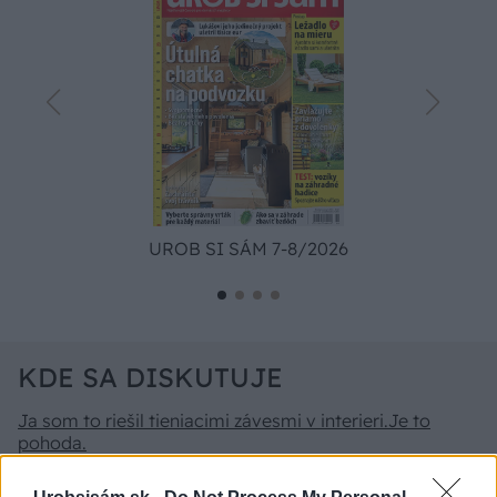
UROB SI SÁM 7-8/2026
KDE SA DISKUTUJE
Ja som to riešil tieniacimi závesmi v interieri.Je to
pohoda.
Vnútorné žalúzie sú v 40-stupňových horúčavách pasca:
Prečo z okna robia radiátor a ako to vyriešiť za pár eur?