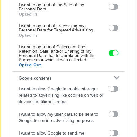
consent section.
I want to opt-out of the Sale of my
Personal Data.
Opted In
I want to opt-out of processing my
Personal Data for Targeted Advertising.
Opted In
5 trvaliek s
Trvalky, ktoré znesú
I want to opt-out of Collection, Use,
Retention, Sale, and/or Sharing of my
panašovanými listami,
sucho a teplo? Tieto
Personal Data that Is Unrelated with the
ktoré dodajú vášmu
vysaďte na miesta, na
Purposes for which it was collected.
záhonu celosezónny
ktoré slnko svieti celý
Opted Out
šmrnc
deň
Google consents
I want to allow Google to enable storage
related to advertising like cookies on web or
device identifiers in apps.
I want to allow my user data to be sent to
Google for online advertising purposes.
I want to allow Google to send me