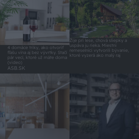
Žije pri lese, chová sliepky a
uspáva ju rieka. Miestni
4 domáce triky, ako otvoriť
remeselníci vytvorili bývanie,
fľašu vína aj bez vývrtky. Stačí
ktoré vyzerá ako malý raj
pár vecí, ktoré už máte doma
(video)
ASB.SK