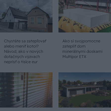
Chystáte sa zatepľovať
Ako si svojpomocne
alebo meniť kotol?
zatepliť dom
Návod, ako v nových
minerálnymi doskami
dotačných výzvach
Multipor ETX
neprísť o tisíce eur