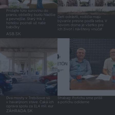
Pridajte túto surovinu do
prania, obliečky budú hladšie
Deti odrástli, rodičia majú
a pevnejšie. Starý trik z
bývanie presne podľa seba. V
hotelov poznali už naše
novom dome je všetko pre
babičky
ich život i návštevy vnúčat
ASB.SK
Dva mosty v Trebišove sú
Strabag: Potichu sme prišli
v havarijnom stave. Čaká ich
a potichu odídeme
oprava spolu za 11,4 mil. eur
ZÁHRADA.SK