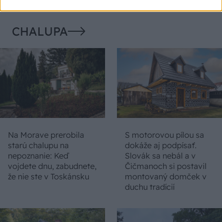
CHALUPA
Na Morave prerobila
S motorovou pílou sa
starú chalupu na
dokáže aj podpísať.
nepoznanie: Keď
Slovák sa nebál a v
vojdete dnu, zabudnete,
Čičmanoch si postavil
že nie ste v Toskánsku
montovaný domček v
duchu tradícií