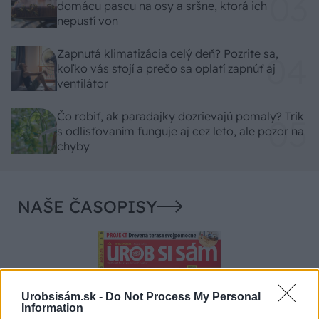
domácu pascu na osy a sršne, ktorá ich
nepustí von
Zapnutá klimatizácia celý deň? Pozrite sa,
koľko vás stojí a prečo sa oplatí zapnúť aj
ventilátor
Čo robiť, ak paradajky dozrievajú pomaly? Trik
s odlisťovaním funguje aj cez leto, ale pozor na
chyby
NAŠE ČASOPISY
Urobsisám.sk -
Do Not Process My Personal
Information