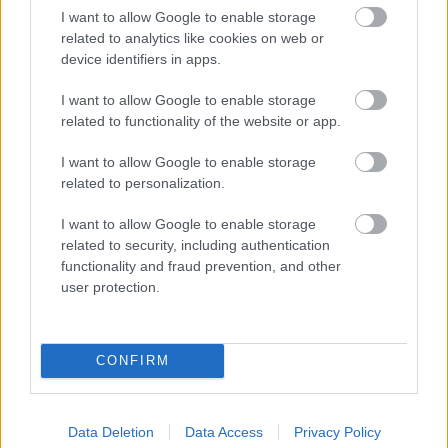
I want to allow Google to enable storage
related to analytics like cookies on web or
device identifiers in apps.
Trvalky, ktoré znesú
Nemusí to byť len
sucho a teplo? Tieto
levanduľa! 7 fialových
I want to allow Google to enable storage
vysaďte na miesta, na
krások, ktoré rozžiaria
related to functionality of the website or app.
ktoré slnko svieti celý
vašu záhradu
deň
I want to allow Google to enable storage
related to personalization.
I want to allow Google to enable storage
related to security, including authentication
functionality and fraud prevention, and other
user protection.
CONFIRM
Môže aspirín zachrániť
Júlový reštart uhoriek
ochabnuté izbové
nakladačiek: Ako ich
rastliny? Pravda vás
podporiť k druhej vlne
možno prekvapí
kvitnutia?
Data Deletion
Data Access
Privacy Policy