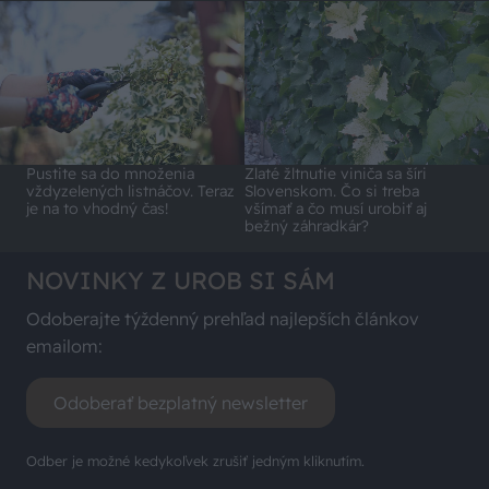
Pustite sa do množenia
Zlaté žltnutie viniča sa šíri
vždyzelených listnáčov. Teraz
Slovenskom. Čo si treba
je na to vhodný čas!
všímať a čo musí urobiť aj
bežný záhradkár?
NOVINKY Z UROB SI SÁM
Odoberajte týždenný prehľad najlepších článkov
emailom:
Odoberať bezplatný newsletter
Odber je možné kedykoľvek zrušiť jedným kliknutím.