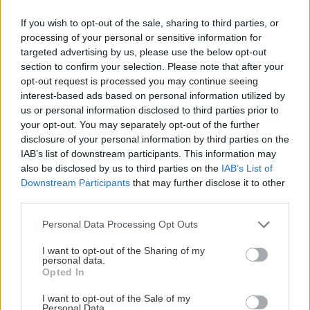
If you wish to opt-out of the sale, sharing to third parties, or
processing of your personal or sensitive information for
targeted advertising by us, please use the below opt-out
section to confirm your selection. Please note that after your
opt-out request is processed you may continue seeing
UROB SI SÁM 7-8/2026
interest-based ads based on personal information utilized by
us or personal information disclosed to third parties prior to
your opt-out. You may separately opt-out of the further
disclosure of your personal information by third parties on the
IAB’s list of downstream participants. This information may
also be disclosed by us to third parties on the
IAB’s List of
KDE SA DISKUTUJE
Downstream Participants
that may further disclose it to other
third parties.
Akurát ten problém doma riešime na oknách z južnej
strany. Pravdepodobne pôjdeme do vonkajšieho
Please note that this website/app uses one or more Google
Personal Data Processing Opt Outs
tienenia na spôsob markízy 250x150cm. Čínsky
Vnútorné žalúzie sú v 40-stupňových horúčavách pasca:
services and may gather and store information including but
predajcovia idú okolo 100 eur kus.
Prečo z okna robia radiátor a ako to vyriešiť za pár eur?
not limited to your visit or usage behaviour. You may click to
I want to opt-out of the Sharing of my
Bros sprej necaka kym osa vypije moje pivo. Zaroven
personal data.
grant or deny consent to Google and its third-party tags to
nasmrdi cele hniezdo a neostane tam nic zive. Vasa
Opted In
use your data for below specified purposes in below Google
pasca naucinke moc efektivne. Skor pritiahne slimaky
Nekupujte drahé lapače: Vyrobte si za 5 minút domácu
consent section.
pascu na osy a sršne, ktorá ich nepustí von
I want to opt-out of the Sale of my
Personal Data.