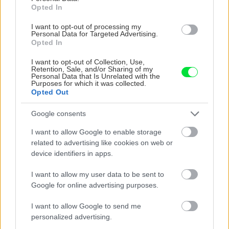
Ten článok mal takú výpovednú hodnotu ako učivo pre
Opted In
3 ročník základnej školy. To fakt? AI alebo nejaka kniha
z VŠ? Dnešné rychlotvrdnuce malty - pevnosť 40 Mpa a
Viete, kedy použiť akú maltu? Spoznajte rozdiely, ktoré
I want to opt-out of processing my
doba schnutia tak 15 minut , k tomu vodotesné s
vám ušetria čas v stavebninách aj pri práci
Personal Data for Targeted Advertising.
Žiadne čapovanie alebo zadlabávanie, všetko len na
kryštálikou. A rozdiel - schnutie a zretie. Nič?
Opted In
čínske skrutky. Alternatíva slovenskej IKEI - čo sa týka
I want to opt-out of Collection, Use,
pevnosti. Autor si nedal veľa námahy s remeselným
Záhradné ležadlá v obchodoch sú predražené. Toto si
Retention, Sale, and/or Sharing of my
spracovaním, škoda. No lepšie než ten odpad z DTD
vyrobíte pod 140 eur a je oveľa pohodlnejšie!
Personal Data that Is Unrelated with the
predávaný v Kauflande alebo Lídli.
V sobotnej relácii pre záhradkárov , 11.7.2026 na stanici
Purposes for which it was collected.
Opted Out
Regina-východ , predseda Slovenského zväzu
záhradkárov pán Jakubech tvrdil, že to, že vlky sú
Nenechajte stromy divoko zarásť! Júlový rez, ktorý
neproduktívne , nie je pravda. Aj vlky je možné použiť
Google consents
rozhodne o úrode
pri formovaní koruny a budú rodiť.
I want to allow Google to enable storage
related to advertising like cookies on web or
ZÁHRADA
device identifiers in apps.
I want to allow my user data to be sent to
Google for online advertising purposes.
I want to allow Google to send me
personalized advertising.