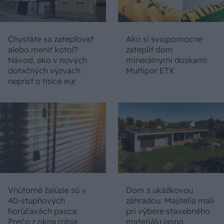
Chystáte sa zatepľovať
Ako si svojpomocne
alebo meniť kotol?
zatepliť dom
Návod, ako v nových
minerálnymi doskami
dotačných výzvach
Multipor ETX
neprísť o tisíce eur
Vnútorné žalúzie sú v
Dom s ukážkovou
40-stupňových
záhradou: Majitelia mali
horúčavách pasca:
pri výbere stavebného
Prečo z okna robia
materiálu jasno