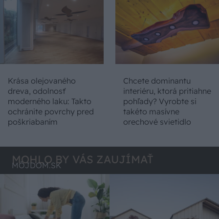
Krása olejovaného
Chcete dominantu
dreva, odolnosť
interiéru, ktorá pritiahne
moderného laku: Takto
pohľady? Vyrobte si
ochránite povrchy pred
takéto masívne
poškriabaním
orechové svietidlo
MOHLO BY VÁS ZAUJÍMAŤ
MÔJDOM.SK