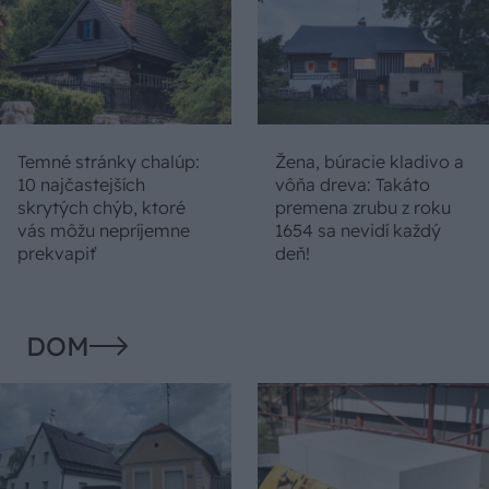
Temné stránky chalúp:
Žena, búracie kladivo a
10 najčastejších
vôňa dreva: Takáto
skrytých chýb, ktoré
premena zrubu z roku
vás môžu nepríjemne
1654 sa nevidí každý
prekvapiť
deň!
DOM