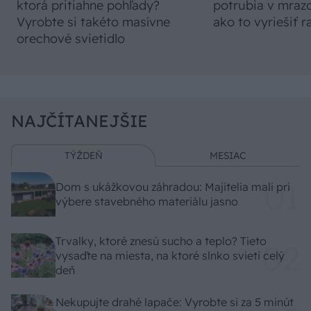
ktorá pritiahne pohľady?
potrubia v mrazo
Vyrobte si takéto masívne
ako to vyriešiť r
orechové svietidlo
NAJČÍTANEJŠIE
TÝŽDEŇ
MESIAC
Dom s ukážkovou záhradou: Majitelia mali pri
výbere stavebného materiálu jasno
Trvalky, ktoré znesú sucho a teplo? Tieto
vysaďte na miesta, na ktoré slnko svieti celý
deň
Nekupujte drahé lapače: Vyrobte si za 5 minút