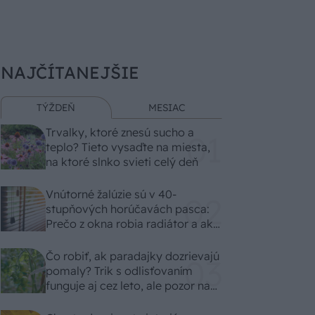
NAJČÍTANEJŠIE
TÝŽDEŇ
MESIAC
Trvalky, ktoré znesú sucho a
teplo? Tieto vysaďte na miesta,
na ktoré slnko svieti celý deň
Vnútorné žalúzie sú v 40-
stupňových horúčavách pasca:
Prečo z okna robia radiátor a ako
to vyriešiť za pár eur?
Čo robiť, ak paradajky dozrievajú
pomaly? Trik s odlisťovaním
funguje aj cez leto, ale pozor na
chyby