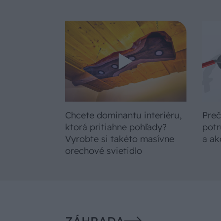
Chcete dominantu interiéru,
Preč
ktorá pritiahne pohľady?
potr
Vyrobte si takéto masívne
a ak
orechové svietidlo
ZÁHRADA