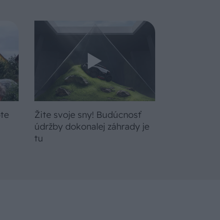
bte
Žite svoje sny! Budúcnosť
a
údržby dokonalej záhrady je
tu