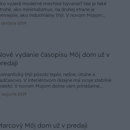
ko vyzerá moderné mestské bývanie? Nie je také
trohé, ako minimalizmus, na druhej strane je
emnejšie, ako industriálny štýl. V novom Mojom
ome vám prinášame množstvo inšpirácií, ako
. októbra 2019
akomponovať takzvaný „urban style“ do vašich
omovov.
Nové vydanie časopisu Môj dom už v
predaji
omantický štýl pôsobí teplo, nežne, útulne a
adčasovo. V interiérovom dizajne má svoje stabilné
iesto. V novom Mojom dome vám prinášame
nožstvo inšpirácií, ako si zakomponovať do svojho
. augusta 2019
ývania prvky vidieckeho, vintage či shabby chic
týlu.
Marcový Môj dom už v predaji