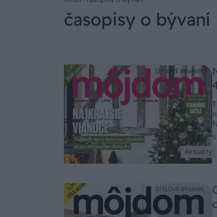
časopisy o bývaní
T
n
N
t
5
k
Aktuality
m
s
n
t