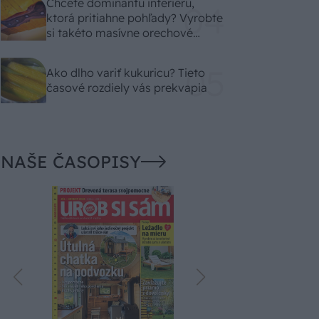
Chcete dominantu interiéru,
ktorá pritiahne pohľady? Vyrobte
si takéto masívne orechové
svietidlo
Ako dlho variť kukuricu? Tieto
časové rozdiely vás prekvapia
NAŠE ČASOPISY