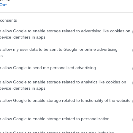
roblému od architekta či pravidelný redakčný test –
Out
entoraz vám pomôžeme vybrať domáce údiarne.
consents
Novembrový Môj dom už v predaji s
darčekom zadarmo
o allow Google to enable storage related to advertising like cookies on
evice identifiers in apps.
k ešte nemáte úplne jasno v tom, ako to bude u vás
oma tento rok počas Vianoc vyzerať, v novom
o allow my user data to be sent to Google for online advertising
ojom dome vám prinášame niekoľko inšpirácií a
s.
ipov, ako si prizdobiť jednotlivé miestnosti, čo
. novembra 2017
avesiť na vianočný stromček či ako netradične, ale
to allow Google to send me personalized advertising.
aujímavo zabaliť darčeky. Nechajte sa inšpirovať
ašimi nápadmi a pripravte pre seba a svojich
o allow Google to enable storage related to analytics like cookies on
lízkych nezabudnuteľné Vianoce.
evice identifiers in apps.
Augustový Môj dom už v predaji s
o allow Google to enable storage related to functionality of the website
darčekom zadarmo
rovensalsko. Jemná elegancia, pastelové farby, milé
o allow Google to enable storage related to personalization.
ekorácie, vôňa levandule. A okrem toho ošúchaná
atina a dokonalosť nedokonalého. Bývanie v štýle
o allow Google to enable storage related to security, including