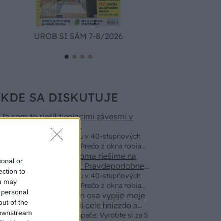
UROB SI SÁM 7-8/2026
ZÁHRA
KDE SA DISKUTUJE
Ja som to riešil tieniacimi závesmi v
interieri.Je to pohoda.
Vnútorné žalúzie sú v 40-stupňových
horúčavách pasca: Prečo z okna robia
Akurát ten problém doma riešime na
radiátor a ako to vyriešiť za pár eur?
sonal or
oknách z južnej strany. Pravdepodobne
ection to
pôjdeme do vonkajšieho tienenia na
Vnútorné žalúzie sú v 40-stupňových
ou may
spôsob markízy 250x150cm. Čínsky
horúčavách pasca: Prečo z okna robia
 personal
predajcovia idú okolo 100 eur kus.
Bros sprej necaka kym osa vypije moje
radiátor a ako to vyriešiť za pár eur?
out of the
pivo. Zaroven nasmrdi cele hniezdo a
 downstream
neostane tam nic zive. Vasa pasca
Nekupujte drahé lapače: Vyrobte si za 5