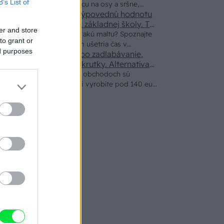
B’s List of
naucinke moc efektivne. Skor pritiahne
minút domácu pascu na osy a sršne,
slimaky
Ten článok mal takú výpovednú hodnotu
ktorá ich nepustí von
ako učivo pre 3 ročník základnej školy. To
er and store
fakt? AI alebo nejaka kniha z VŠ? Dnešné
Viete, kedy použiť akú maltu? Spoznajte
to grant or
rychlotvrdnuce malty - pevnosť 40 Mpa a
rozdiely, ktoré vám ušetria čas v
ed purposes
doba schnutia tak 15 minut , k tomu
Žiadne čapovanie alebo zadlabávanie,
stavebninách aj pri práci
vodotesné s kryštálikou. A rozdiel -
všetko len na čínske skrutky. Alternatíva
slovenskej IKEI - čo sa týka pevnosti.
schnutie a zretie. Nič?
Záhradné ležadlá v obchodoch sú
Autor si nedal veľa námahy s remeselným
predražené. Toto si vyrobíte pod 140 eur
spracovaním, škoda. No lepšie než ten
a je oveľa pohodlnejšie!
odpad z DTD predávaný v Kauflande
alebo Lídli.