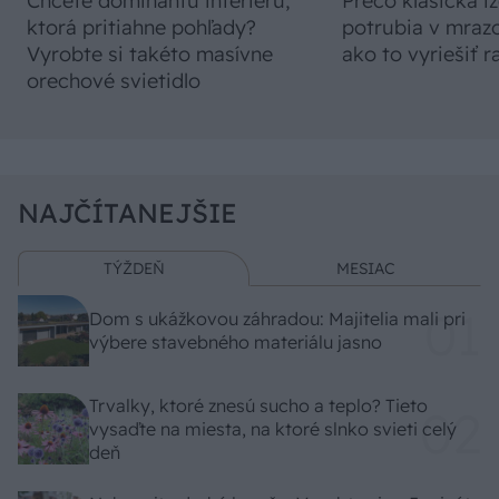
Chcete dominantu interiéru,
Prečo klasická iz
ktorá pritiahne pohľady?
potrubia v mrazo
Vyrobte si takéto masívne
ako to vyriešiť r
orechové svietidlo
NAJČÍTANEJŠIE
TÝŽDEŇ
MESIAC
Dom s ukážkovou záhradou: Majitelia mali pri
výbere stavebného materiálu jasno
Trvalky, ktoré znesú sucho a teplo? Tieto
vysaďte na miesta, na ktoré slnko svieti celý
deň