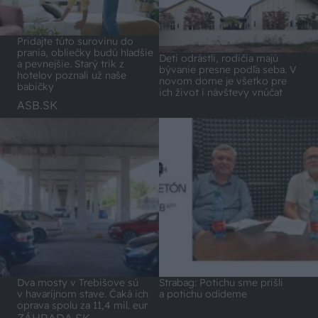
Pridajte túto surovinu do
prania, obliečky budú hladšie
Deti odrástli, rodičia majú
a pevnejšie. Starý trik z
bývanie presne podľa seba. V
hotelov poznali už naše
novom dome je všetko pre
babičky
ich život i návštevy vnúčat
ASB.SK
Dva mosty v Trebišove sú
Strabag: Potichu sme prišli
v havarijnom stave. Čaká ich
a potichu odídeme
oprava spolu za 11,4 mil. eur