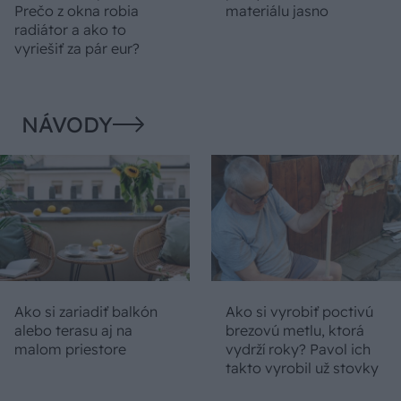
Prečo z okna robia
materiálu jasno
radiátor a ako to
vyriešiť za pár eur?
NÁVODY
Ako si zariadiť balkón
Ako si vyrobiť poctivú
alebo terasu aj na
brezovú metlu, ktorá
malom priestore
vydrží roky? Pavol ich
takto vyrobil už stovky