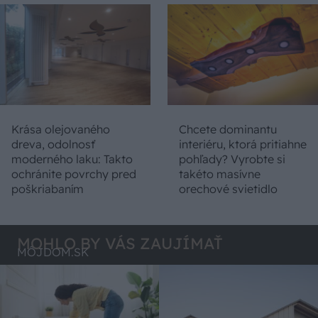
Krása olejovaného
Chcete dominantu
dreva, odolnosť
interiéru, ktorá pritiahne
moderného laku: Takto
pohľady? Vyrobte si
ochránite povrchy pred
takéto masívne
poškriabaním
orechové svietidlo
MOHLO BY VÁS ZAUJÍMAŤ
MÔJDOM.SK