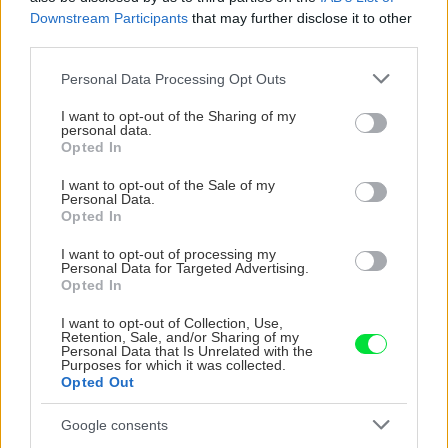
Downstream Participants
that may further disclose it to other
third parties.
CHALUPA
Please note that this website/app uses one or more Google
Personal Data Processing Opt Outs
services and may gather and store information including but
not limited to your visit or usage behaviour. You may click to
I want to opt-out of the Sharing of my
personal data.
grant or deny consent to Google and its third-party tags to
Opted In
use your data for below specified purposes in below Google
consent section.
I want to opt-out of the Sale of my
Personal Data.
Opted In
I want to opt-out of processing my
Personal Data for Targeted Advertising.
Opted In
Na Morave prerobila
S motorovou pílou sa
starú chalupu na
dokáže aj podpísať.
I want to opt-out of Collection, Use,
nepoznanie: Keď
Slovák sa nebál a v
Retention, Sale, and/or Sharing of my
vojdete dnu, zabudnete,
Čičmanoch si postavil
Personal Data that Is Unrelated with the
Purposes for which it was collected.
že nie ste v Toskánsku
montovaný domček v
Opted Out
duchu tradícií
Google consents