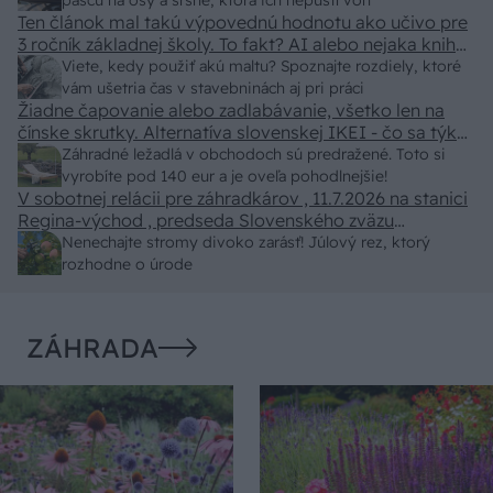
pascu na osy a sršne, ktorá ich nepustí von
Ten článok mal takú výpovednú hodnotu ako učivo pre
3 ročník základnej školy. To fakt? AI alebo nejaka kniha
z VŠ? Dnešné rychlotvrdnuce malty - pevnosť 40 Mpa a
Viete, kedy použiť akú maltu? Spoznajte rozdiely, ktoré
doba schnutia tak 15 minut , k tomu vodotesné s
vám ušetria čas v stavebninách aj pri práci
Žiadne čapovanie alebo zadlabávanie, všetko len na
kryštálikou. A rozdiel - schnutie a zretie. Nič?
čínske skrutky. Alternatíva slovenskej IKEI - čo sa týka
pevnosti. Autor si nedal veľa námahy s remeselným
Záhradné ležadlá v obchodoch sú predražené. Toto si
spracovaním, škoda. No lepšie než ten odpad z DTD
vyrobíte pod 140 eur a je oveľa pohodlnejšie!
predávaný v Kauflande alebo Lídli.
V sobotnej relácii pre záhradkárov , 11.7.2026 na stanici
Regina-východ , predseda Slovenského zväzu
záhradkárov pán Jakubech tvrdil, že to, že vlky sú
Nenechajte stromy divoko zarásť! Júlový rez, ktorý
neproduktívne , nie je pravda. Aj vlky je možné použiť
rozhodne o úrode
pri formovaní koruny a budú rodiť.
ZÁHRADA