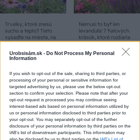
Trvalky, ktoré znesú
Nemusí to byť len
sucho a teplo? Tieto
levanduľa! 7 fialových
vysaďte na miesta, na
krások, ktoré rozžiaria
ktoré slnko svieti celý
vašu záhradu
deň
Urobsisám.sk -
Do Not Process My Personal
Information
If you wish to opt-out of the sale, sharing to third parties, or
processing of your personal or sensitive information for
targeted advertising by us, please use the below opt-out
section to confirm your selection. Please note that after your
opt-out request is processed you may continue seeing
interest-based ads based on personal information utilized by
us or personal information disclosed to third parties prior to
Môže aspirín zachrániť
Júlový reštart uhoriek
your opt-out. You may separately opt-out of the further
ochabnuté izbové
nakladačiek: Ako ich
disclosure of your personal information by third parties on the
rastliny? Pravda vás
podporiť k druhej vlne
IAB’s list of downstream participants. This information may
možno prekvapí
kvitnutia?
also be disclosed by us to third parties on the
IAB’s List of