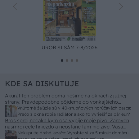
UROB SI SÁM 7-8/2026
KDE SA DISKUTUJE
Akurát ten problém doma riešime na oknách z južnej
strany. Pravdepodobne pôjdeme do vonkajšieho
tienenia na spôsob markízy 250x150cm. Čínsky
Vnútorné žalúzie sú v 40-stupňových horúčavách pasca:
predajcovia idú okolo 100 eur kus.
Prečo z okna robia radiátor a ako to vyriešiť za pár eur?
Bros sprej necaka kym osa vypije moje pivo. Zaroven
nasmrdi cele hniezdo a neostane tam nic zive. Vasa
pasca naucinke moc efektivne. Skor pritiahne slimaky
Nekupujte drahé lapače: Vyrobte si za 5 minút domácu