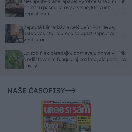
Nekupujte drahé lapače: Vyrobte si za 5 minút
domácu pascu na osy a sršne, ktorá ich
nepustí von
Zapnutá klimatizácia celý deň? Pozrite sa,
koľko vás stojí a prečo sa oplatí zapnúť aj
ventilátor
Čo robiť, ak paradajky dozrievajú pomaly? Trik
s odlisťovaním funguje aj cez leto, ale pozor na
chyby
NAŠE ČASOPISY