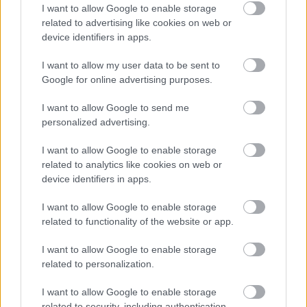
I want to allow Google to enable storage
related to advertising like cookies on web or
device identifiers in apps.
I want to allow my user data to be sent to
Google for online advertising purposes.
I want to allow Google to send me
Temné stránky chalúp:
Žena, búracie kladivo a
personalized advertising.
10 najčastejších
vôňa dreva: Takáto
skrytých chýb, ktoré
premena zrubu z roku
I want to allow Google to enable storage
vás môžu nepríjemne
1654 sa nevidí každý
related to analytics like cookies on web or
prekvapiť
deň!
device identifiers in apps.
I want to allow Google to enable storage
related to functionality of the website or app.
DOM
I want to allow Google to enable storage
related to personalization.
I want to allow Google to enable storage
related to security, including authentication