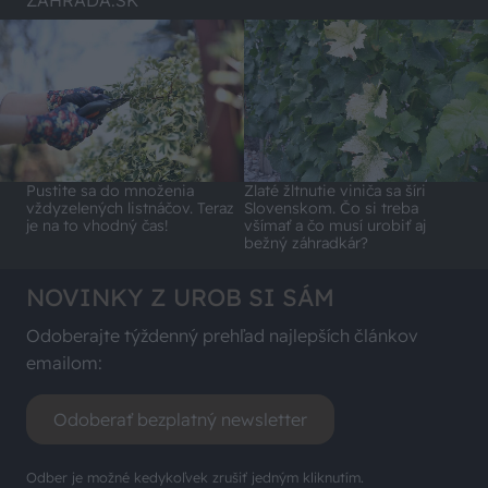
ZÁHRADA.SK
Pustite sa do množenia
Zlaté žltnutie viniča sa šíri
vždyzelených listnáčov. Teraz
Slovenskom. Čo si treba
je na to vhodný čas!
všímať a čo musí urobiť aj
bežný záhradkár?
NOVINKY Z UROB SI SÁM
Odoberajte týždenný prehľad najlepších článkov
emailom:
Odoberať bezplatný newsletter
Odber je možné kedykoľvek zrušiť jedným kliknutím.