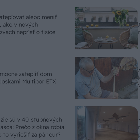
atepľovať alebo meniť
, ako v nových
vach neprísť o tisíce
omocne zatepliť dom
doskami Multipor ETX
úzie sú v 40-stupňových
asca: Prečo z okna robia
 to vyriešiť za pár eur?