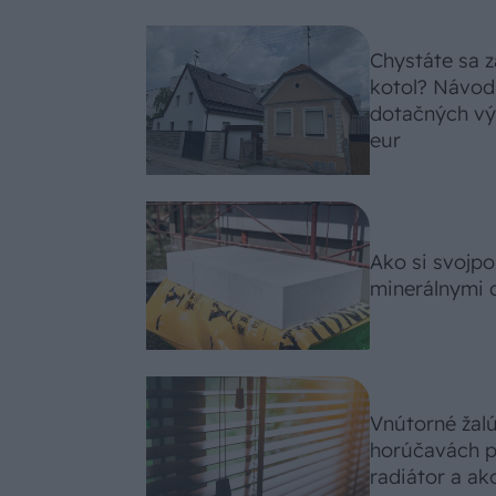
Chystáte sa z
kotol? Návod
dotačných výz
eur
Ako si svojp
minerálnymi 
Vnútorné žal
horúčavách p
radiátor a ako