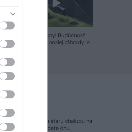
bte
Žite svoje sny! Budúcnosť
a
údržby dokonalej záhrady je
tu
Na Morave prerobila starú chalupu na
nepoznanie: Keď vojdete dnu,