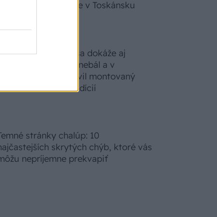
zabudnete, že nie ste v Toskánsku
S motorovou pílou sa dokáže aj
podpísať. Slovák sa nebál a v
Čičmanoch si postavil montovaný
domček v duchu tradícií
Temné stránky chalúp: 10
najčastejších skrytých chýb, ktoré vás
môžu nepríjemne prekvapiť