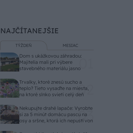
NAJČÍTANEJŠIE
TÝŽDEŇ
MESIAC
Dom s ukážkovou záhradou:
Majitelia mali pri výbere
stavebného materiálu jasno
Trvalky, ktoré znesú sucho a
teplo? Tieto vysaďte na miesta,
na ktoré slnko svieti celý deň
Nekupujte drahé lapače: Vyrobte
si za 5 minút domácu pascu na
osy a sršne, ktorá ich nepustí von