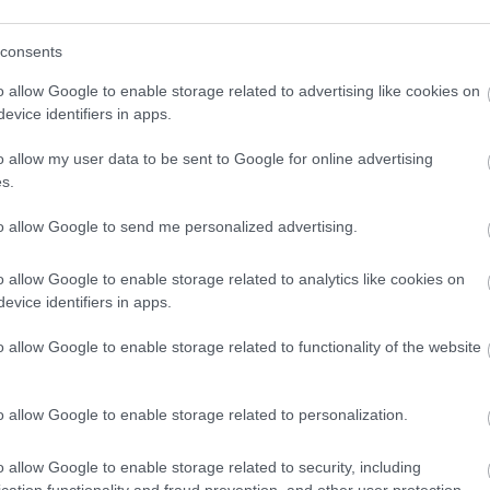
consents
o allow Google to enable storage related to advertising like cookies on
evice identifiers in apps.
o klasická izolácia
Poznáte Šittov rez? Uro
ubia v mrazoch zlyháva
ho na marhuliach v júni 
o allow my user data to be sent to Google for online advertising
o to vyriešiť raz a navždy
budúci rok vám kvety
s.
nezničia jarné mrazy
to allow Google to send me personalized advertising.
o allow Google to enable storage related to analytics like cookies on
evice identifiers in apps.
o allow Google to enable storage related to functionality of the website
CHALUPA
o allow Google to enable storage related to personalization.
é znesú sucho a teplo?
o allow Google to enable storage related to security, including
 na miesta, na ktoré
cation functionality and fraud prevention, and other user protection.