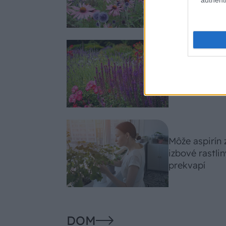
slnko svieti c
Nemusí to byť
fialových krá
záhradu
Môže aspirín
izbové rastli
prekvapí
DOM