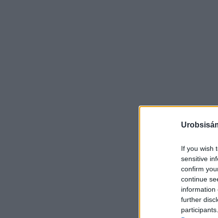
Urobsisám
If you wish 
sensitive in
confirm you
continue se
information 
further disc
participants