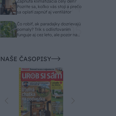
Zapnutá klimatizácia celý deň?
Pozrite sa, koľko vás stojí a prečo
sa oplatí zapnúť aj ventilátor
Čo robiť, ak paradajky dozrievajú
pomaly? Trik s odlisťovaním
funguje aj cez leto, ale pozor na
chyby
NAŠE ČASOPISY