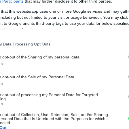
Participants
that may further disclose it to other third parties.
 that this website/app uses one or more Google services and may gath
including but not limited to your visit or usage behaviour. You may click 
 to Google and its third-party tags to use your data for below specifi
ogle consent section.
l Data Processing Opt Outs
o opt-out of the Sharing of my personal data.
In
o opt-out of the Sale of my Personal Data.
In
to opt-out of processing my Personal Data for Targeted
ing.
In
o opt-out of Collection, Use, Retention, Sale, and/or Sharing
ersonal Data that Is Unrelated with the Purposes for which it
lected.
Out