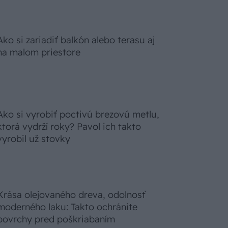
Ako si zariadiť balkón alebo terasu aj
na malom priestore
Ako si vyrobiť poctivú brezovú metlu,
ktorá vydrží roky? Pavol ich takto
vyrobil už stovky
Krása olejovaného dreva, odolnosť
moderného laku: Takto ochránite
povrchy pred poškriabaním