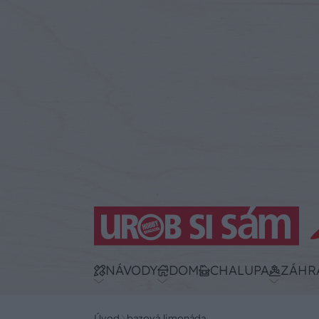
NÁVODY
DOM
CHALUPA
ZÁHR
Úvod
bazová limonáda