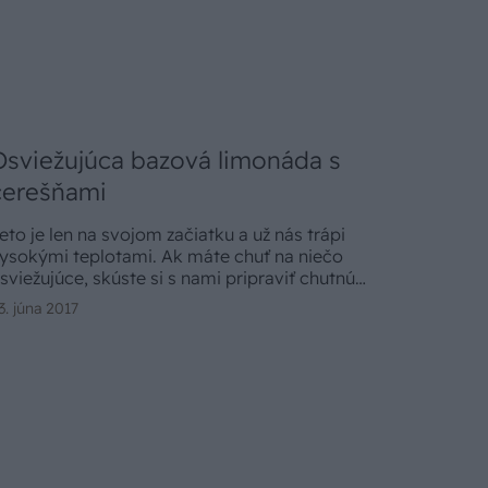
Osviežujúca bazová limonáda s
čerešňami
eto je len na svojom začiatku a už nás trápi
ysokými teplotami. Ak máte chuť na niečo
sviežujúce, skúste si s nami pripraviť chutnú
imonádu z bazy a čerešní.
3. júna 2017