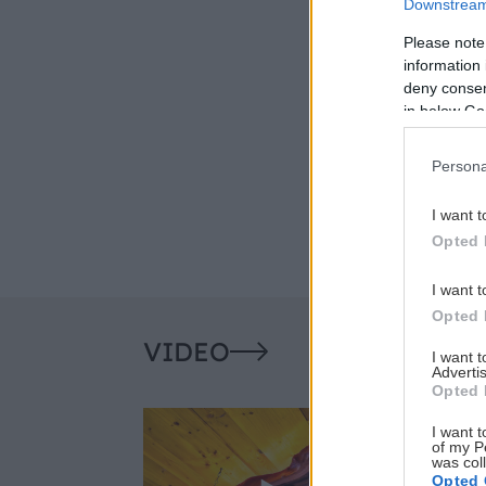
Downstream 
Please note
information 
deny consent
in below Go
Persona
I want t
Opted 
I want t
Opted 
VIDEO
I want 
Advertis
Opted 
I want t
of my P
was col
Opted 