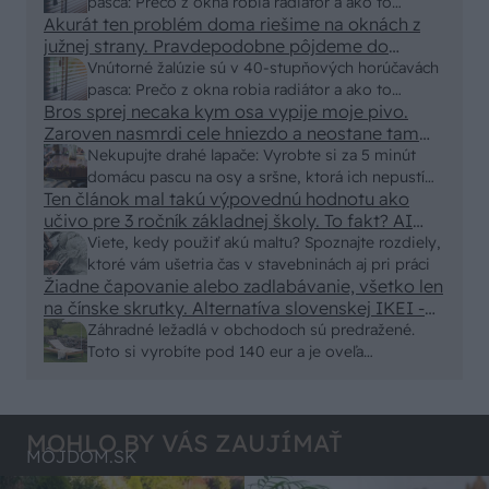
pasca: Prečo z okna robia radiátor a ako to
Akurát ten problém doma riešime na oknách z
vyriešiť za pár eur?
južnej strany. Pravdepodobne pôjdeme do
vonkajšieho tienenia na spôsob markízy
Vnútorné žalúzie sú v 40-stupňových horúčavách
250x150cm. Čínsky predajcovia idú okolo 100
pasca: Prečo z okna robia radiátor a ako to
eur kus.
Bros sprej necaka kym osa vypije moje pivo.
vyriešiť za pár eur?
Zaroven nasmrdi cele hniezdo a neostane tam
nic zive. Vasa pasca naucinke moc efektivne.
Nekupujte drahé lapače: Vyrobte si za 5 minút
Skor pritiahne slimaky
domácu pascu na osy a sršne, ktorá ich nepustí
Ten článok mal takú výpovednú hodnotu ako
von
učivo pre 3 ročník základnej školy. To fakt? AI
alebo nejaka kniha z VŠ? Dnešné rychlotvrdnuce
Viete, kedy použiť akú maltu? Spoznajte rozdiely,
malty - pevnosť 40 Mpa a doba schnutia tak 15
ktoré vám ušetria čas v stavebninách aj pri práci
minut , k tomu vodotesné s kryštálikou. A rozdiel
Žiadne čapovanie alebo zadlabávanie, všetko len
na čínske skrutky. Alternatíva slovenskej IKEI -
- schnutie a zretie. Nič?
čo sa týka pevnosti. Autor si nedal veľa námahy s
Záhradné ležadlá v obchodoch sú predražené.
remeselným spracovaním, škoda. No lepšie než
Toto si vyrobíte pod 140 eur a je oveľa
ten odpad z DTD predávaný v Kauflande alebo
pohodlnejšie!
Lídli.
MOHLO BY VÁS ZAUJÍMAŤ
MÔJDOM.SK