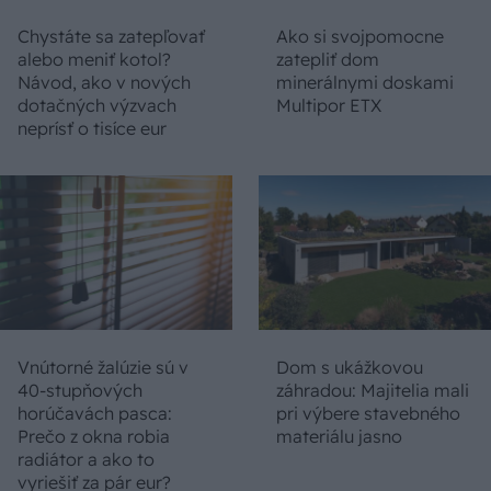
Chystáte sa zatepľovať
Ako si svojpomocne
alebo meniť kotol?
zatepliť dom
Návod, ako v nových
minerálnymi doskami
dotačných výzvach
Multipor ETX
neprísť o tisíce eur
Vnútorné žalúzie sú v
Dom s ukážkovou
40-stupňových
záhradou: Majitelia mali
horúčavách pasca:
pri výbere stavebného
Prečo z okna robia
materiálu jasno
radiátor a ako to
vyriešiť za pár eur?