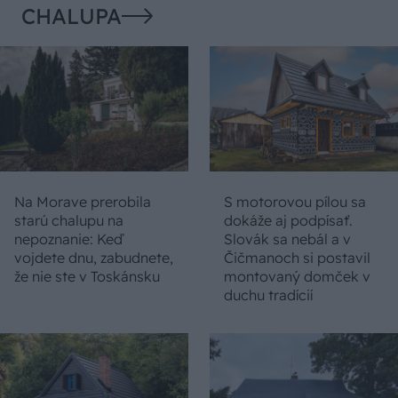
CHALUPA
Na Morave prerobila
S motorovou pílou sa
starú chalupu na
dokáže aj podpísať.
nepoznanie: Keď
Slovák sa nebál a v
vojdete dnu, zabudnete,
Čičmanoch si postavil
že nie ste v Toskánsku
montovaný domček v
duchu tradícií