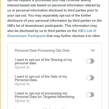
Zapečený Camembert
interest-based ads based on personal information utilized by
us or personal information disclosed to third parties prior to
your opt-out. You may separately opt-out of the further
disclosure of your personal information by third parties on the
IAB’s list of downstream participants. This information may
Recepty
also be disclosed by us to third parties on the
IAB’s List of
Downstream Participants
that may further disclose it to other
Vynikajúci hráškový krém
third parties.
si pripravíte za 30 minút
Please note that this website/app uses one or more Google
Personal Data Processing Opt Outs
services and may gather and store information including but
not limited to your visit or usage behaviour. You may click to
I want to opt-out of the Sharing of my
personal data.
grant or deny consent to Google and its third-party tags to
Recepty
Opted In
use your data for below specified purposes in below Google
consent section.
Je tu nová super potravina:
I want to opt-out of the Sale of my
Personal Data.
Oceníte ju najmä v zime!
Opted In
I want to opt-out of processing my
Personal Data for Targeted Advertising.
Opted In