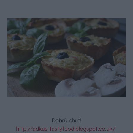
Dobrú chuť!
http://adkas-tastyfood.blogspot.co.uk/