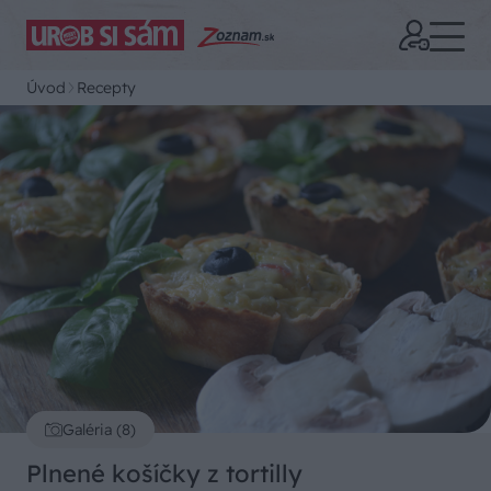
Úvod
Recepty
Galéria (8)
Plnené košíčky z tortilly