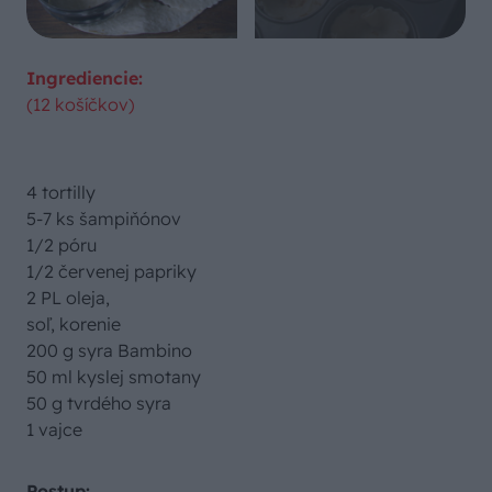
Ingrediencie:
(12 košíčkov)
4 tortilly
5-7 ks šampiňónov
1/2 póru
1/2 červenej papriky
2 PL oleja,
soľ, korenie
200 g syra Bambino
50 ml kyslej smotany
50 g tvrdého syra
1 vajce
Postup: