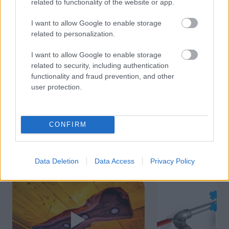
Záhrada
related to functionality of the website or app.
Stručný prehľad, kedy a
ako vysievať semená
I want to allow Google to enable storage
obľúbených zelenín a
related to personalization.
byliniek
I want to allow Google to enable storage
related to security, including authentication
functionality and fraud prevention, and other
user protection.
KOMENTÁRE
Pridať
komentár
CONFIRM
VIDEO
Data Deletion
Data Access
Privacy Policy