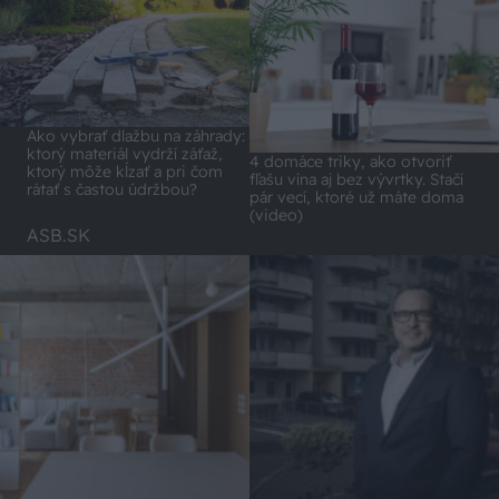
Ako vybrať dlažbu na záhrady:
ktorý materiál vydrží záťaž,
4 domáce triky, ako otvoriť
ktorý môže kĺzať a pri čom
fľašu vína aj bez vývrtky. Stačí
rátať s častou údržbou?
pár vecí, ktoré už máte doma
(video)
ASB.SK