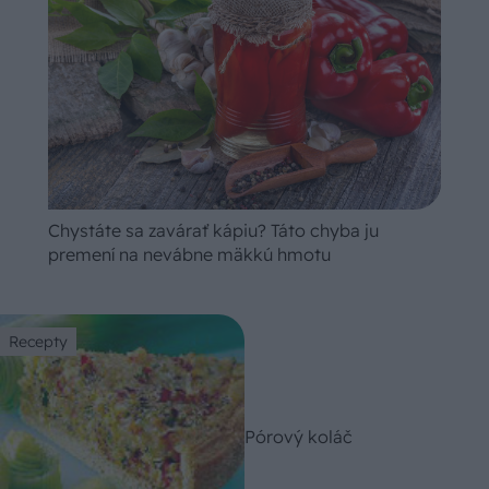
Chystáte sa zavárať kápiu? Táto chyba ju
premení na nevábne mäkkú hmotu
Recepty
Pórový koláč