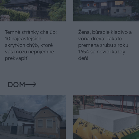
Temné stránky chalúp:
Žena, búracie kladivo a
10 najčastejších
vôňa dreva: Takáto
skrytých chýb, ktoré
premena zrubu z roku
vás môžu nepríjemne
1654 sa nevidí každý
prekvapiť
deň!
DOM