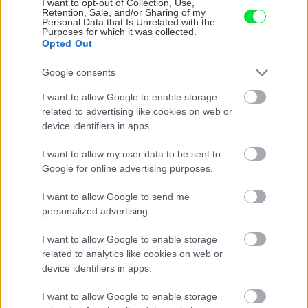
Záhrada
I want to opt-out of Collection, Use,
Retention, Sale, and/or Sharing of my
Pór z vlastnej záhradky?
Personal Data that Is Unrelated with the
Prvým krokom je správna
Purposes for which it was collected.
výsadba a skrátenie
Opted Out
sadeníc
Google consents
I want to allow Google to enable storage
Záhrada
related to advertising like cookies on web or
Ako sa postarať o záhradu,
device identifiers in apps.
aby bola úroda čo
najvyššia? Stačí zopár
I want to allow my user data to be sent to
osvedčených trikov
Google for online advertising purposes.
I want to allow Google to send me
Záhrada
personalized advertising.
V máji pokračujeme s
výsevmi a sadíme priesady
I want to allow Google to enable storage
teplomilnej zeleniny. Na čo
related to analytics like cookies on web or
ešte nezabudnúť?
device identifiers in apps.
I want to allow Google to enable storage