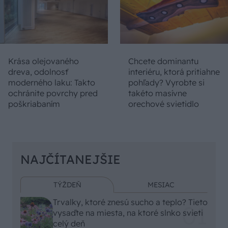
Krása olejovaného
Chcete dominantu
dreva, odolnosť
interiéru, ktorá pritiahne
moderného laku: Takto
pohľady? Vyrobte si
ochránite povrchy pred
takéto masívne
poškriabaním
orechové svietidlo
NAJČÍTANEJŠIE
TÝŽDEŇ
MESIAC
Trvalky, ktoré znesú sucho a teplo? Tieto
vysaďte na miesta, na ktoré slnko svieti
celý deň