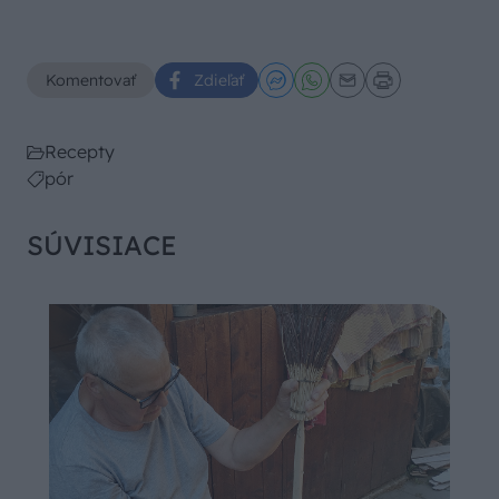
Komentovať
Zdieľať
Recepty
pór
SÚVISIACE