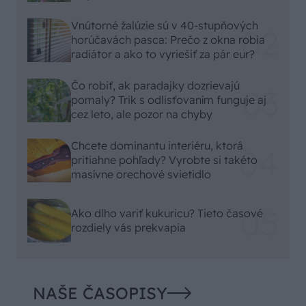
Vnútorné žalúzie sú v 40-stupňových
horúčavách pasca: Prečo z okna robia
radiátor a ako to vyriešiť za pár eur?
Čo robiť, ak paradajky dozrievajú
pomaly? Trik s odlisťovaním funguje aj
cez leto, ale pozor na chyby
Chcete dominantu interiéru, ktorá
pritiahne pohľady? Vyrobte si takéto
masívne orechové svietidlo
Ako dlho variť kukuricu? Tieto časové
rozdiely vás prekvapia
NAŠE ČASOPISY