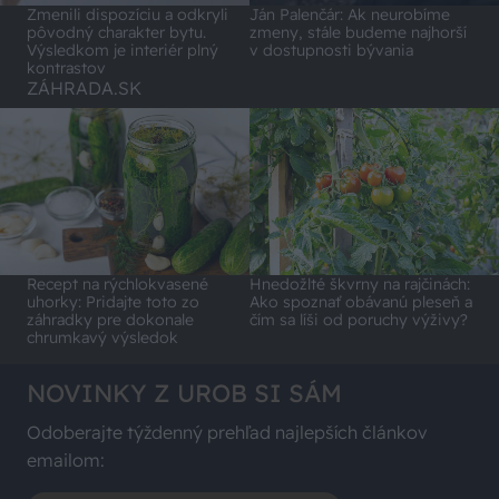
Zmenili dispozíciu a odkryli
Ján Palenčár: Ak neurobíme
pôvodný charakter bytu.
zmeny, stále budeme najhorší
Výsledkom je interiér plný
v dostupnosti bývania
kontrastov
ZÁHRADA.SK
Recept na rýchlokvasené
Hnedožlté škvrny na rajčinách:
uhorky: Pridajte toto zo
Ako spoznať obávanú pleseň a
záhradky pre dokonale
čím sa líši od poruchy výživy?
chrumkavý výsledok
NOVINKY Z UROB SI SÁM
Odoberajte týždenný prehľad najlepších článkov
emailom: