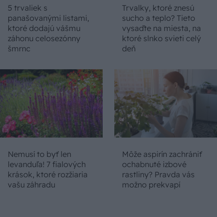
5 trvaliek s
Trvalky, ktoré znesú
panašovanými listami,
sucho a teplo? Tieto
ktoré dodajú vášmu
vysaďte na miesta, na
záhonu celosezónny
ktoré slnko svieti celý
šmrnc
deň
Nemusí to byť len
Môže aspirín zachrániť
levanduľa! 7 fialových
ochabnuté izbové
krások, ktoré rozžiaria
rastliny? Pravda vás
vašu záhradu
možno prekvapí