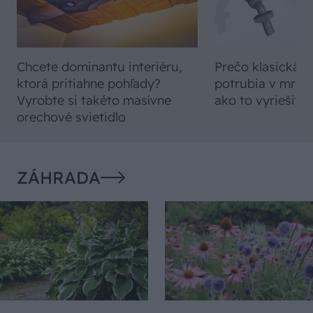
Chcete dominantu interiéru,
Prečo klasická iz
ktorá pritiahne pohľady?
potrubia v mrazo
Vyrobte si takéto masívne
ako to vyriešiť r
orechové svietidlo
ZÁHRADA