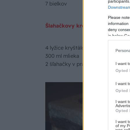
participants
7 bielkov
Downstream 
Please note
information 
Šlahačkovy krém:
deny consent
in below Go
4 lyžice kryštálového cukru
Persona
300 ml mlieka
2 šľahačky v prášku
I want t
Opted 
I want t
Opted 
I want 
Advertis
Opted 
I want t
of my P
was col