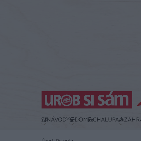
NÁVODY
DOM
CHALUPA
ZÁHR
Úvod
Recepty