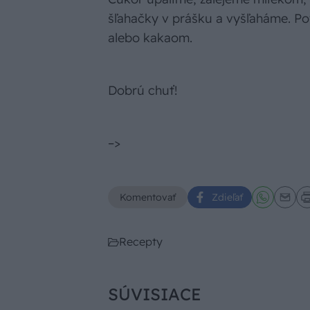
šľahačky v prášku a vyšľaháme. 
alebo kakaom.
Dobrú chuť!
–>
Komentovať
Zdieľať
Recepty
SÚVISIACE