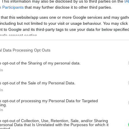
. This information may also be disclosed by us to third parties on the
IA
Participants
that may further disclose it to other third parties.
 that this website/app uses one or more Google services and may gath
including but not limited to your visit or usage behaviour. You may click 
 to Google and its third-party tags to use your data for below specifi
ogle consent section.
l Data Processing Opt Outs
o opt-out of the Sharing of my personal data.
In
o opt-out of the Sale of my Personal Data.
In
to opt-out of processing my Personal Data for Targeted
ing.
In
o opt-out of Collection, Use, Retention, Sale, and/or Sharing
ersonal Data that Is Unrelated with the Purposes for which it
lected.