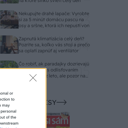
na ktoré slnko svieti celý deň
Nekupujte drahé lapače: Vyrobte
si za 5 minút domácu pascu na
osy a sršne, ktorá ich nepustí von
Zapnutá klimatizácia celý deň?
Pozrite sa, koľko vás stojí a prečo
sa oplatí zapnúť aj ventilátor
Čo robiť, ak paradajky dozrievajú
pomaly? Trik s odlisťovaním
funguje aj cez leto, ale pozor na
chyby
sonal or
ection to
NAŠE ČASOPISY
ou may
 personal
out of the
 downstream