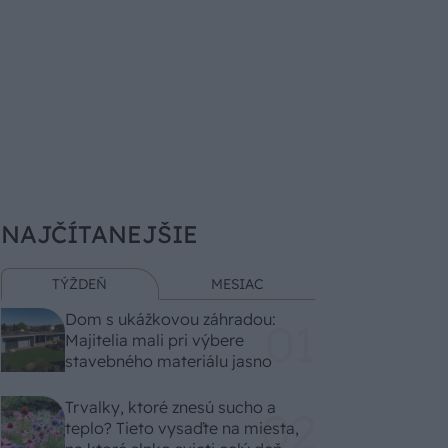
NAJČÍTANEJŠIE
TÝŽDEŇ
MESIAC
Dom s ukážkovou záhradou:
Majitelia mali pri výbere
stavebného materiálu jasno
Trvalky, ktoré znesú sucho a
teplo? Tieto vysaďte na miesta,