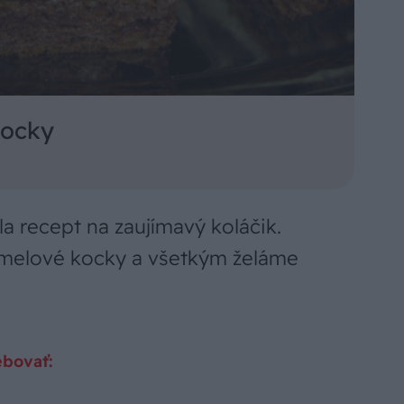
kocky
 recept na zaujímavý koláčik.
amelové kocky a všetkým želáme
bovať: