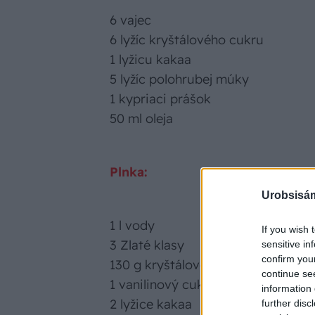
6 vajec
6 lyžíc kryštálového cukru
1 lyžicu kakaa
5 lyžíc polohrubej múky
1 kypriaci prášok
50 ml oleja
Plnka:
Urobsisám
1 l vody
If you wish 
3 Zlaté klasy
sensitive in
confirm you
130 g kryštálového cukru
continue se
1 vanilinový cukor
information 
2 lyžice kakaa
further disc