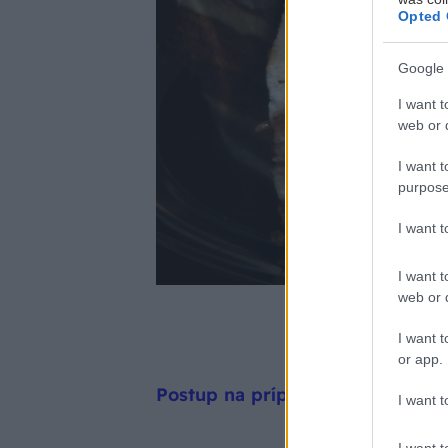
Opted 
Google 
I want t
web or d
I want t
purpose
I want 
I want t
web or d
I want t
or app.
Postup na prípravu cesta:
I want t
I want t