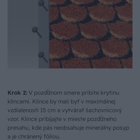
Krok 2:
V pozdĺžnom smere pribite krytinu
klincami. Klince by mali byť v maximálnej
vzdialenosti 15 cm a vytvárať šachovnicový
vzor. Klince pribíjajte v mieste pozdĺžneho
presahu, kde pás neobsahuje minerálny posyp
a je chránený fóliou.