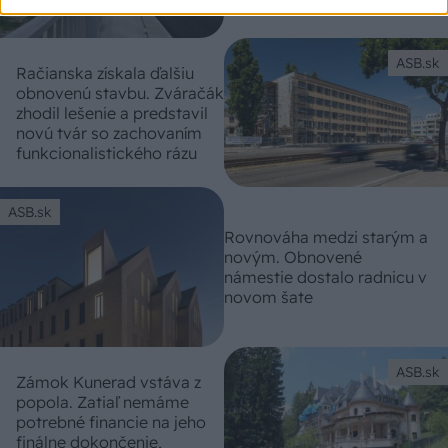
ASB.sk
Račianska získala ďalšiu
obnovenú stavbu. Zváračák
zhodil lešenie a predstavil
novú tvár so zachovaním
funkcionalistického rázu
ASB.sk
Rovnováha medzi starým a
novým. Obnovené
námestie dostalo radnicu v
novom šate
ASB.sk
Zámok Kunerad vstáva z
popola. Zatiaľ nemáme
potrebné financie na jeho
finálne dokončenie,