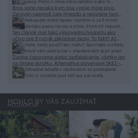
250x150cm. Čínsky predajcovia idú okolo 100
pasca: Prečo z okna robia radiátor a ako to
eur kus.
Bros sprej necaka kym osa vypije moje pivo.
vyriešiť za pár eur?
Zaroven nasmrdi cele hniezdo a neostane tam
nic zive. Vasa pasca naucinke moc efektivne.
Nekupujte drahé lapače: Vyrobte si za 5 minút
Skor pritiahne slimaky
domácu pascu na osy a sršne, ktorá ich nepustí
Ten článok mal takú výpovednú hodnotu ako
von
učivo pre 3 ročník základnej školy. To fakt? AI
alebo nejaka kniha z VŠ? Dnešné rychlotvrdnuce
Viete, kedy použiť akú maltu? Spoznajte rozdiely,
malty - pevnosť 40 Mpa a doba schnutia tak 15
ktoré vám ušetria čas v stavebninách aj pri práci
minut , k tomu vodotesné s kryštálikou. A rozdiel
Žiadne čapovanie alebo zadlabávanie, všetko len
na čínske skrutky. Alternatíva slovenskej IKEI -
- schnutie a zretie. Nič?
čo sa týka pevnosti. Autor si nedal veľa námahy s
Záhradné ležadlá v obchodoch sú predražené.
remeselným spracovaním, škoda. No lepšie než
Toto si vyrobíte pod 140 eur a je oveľa
ten odpad z DTD predávaný v Kauflande alebo
pohodlnejšie!
Lídli.
MOHLO BY VÁS ZAUJÍMAŤ
MÔJDOM.SK