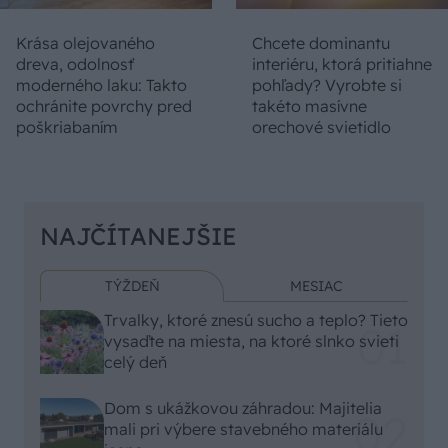
Krása olejovaného
Chcete dominantu
dreva, odolnosť
interiéru, ktorá pritiahne
moderného laku: Takto
pohľady? Vyrobte si
ochránite povrchy pred
takéto masívne
poškriabaním
orechové svietidlo
NAJČÍTANEJŠIE
TÝŽDEŇ
MESIAC
Trvalky, ktoré znesú sucho a teplo? Tieto
vysaďte na miesta, na ktoré slnko svieti
celý deň
Dom s ukážkovou záhradou: Majitelia
mali pri výbere stavebného materiálu