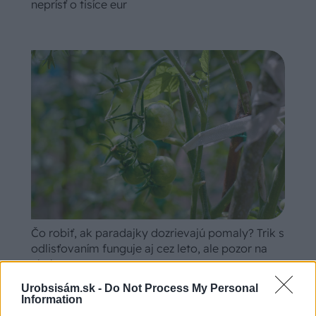
neprísť o tisíce eur
Čo robiť, ak paradajky dozrievajú pomaly? Trik s
odlisťovaním funguje aj cez leto, ale pozor na
chyby
Urobsisám.sk -
Do Not Process My Personal
Information