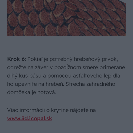
Krok 6:
Pokiaľ je potrebný hrebeňový prvok,
odrežte na záver v pozdĺžnom smere primerane
dlhý kus pásu a pomocou asfaltového lepidla
ho upevnite na hrebeň. Strecha záhradného
domčeka je hotová.
Viac informácií o krytine nájdete na
www.3d.icopal.sk