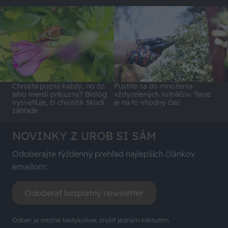
Chrústa pozná každý, no čo
Pustite sa do množenia
jeho menší príbuzný? Biológ
vždyzelených listnáčov. Teraz
vysvetľuje, či chrústik škodí
je na to vhodný čas!
záhrade
NOVINKY Z UROB SI SÁM
Odoberajte týždenný prehľad najlepších článkov
emailom:
Odoberať bezplatný newsletter
Odber je možné kedykoľvek zrušiť jedným kliknutím.