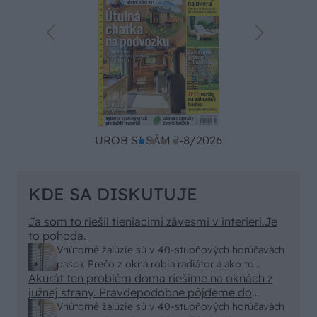
UROB SI SÁM 7-8/2026
KDE SA DISKUTUJE
Ja som to riešil tieniacimi závesmi v interieri.Je
to pohoda.
Vnútorné žalúzie sú v 40-stupňových horúčavách
pasca: Prečo z okna robia radiátor a ako to
Akurát ten problém doma riešime na oknách z
vyriešiť za pár eur?
južnej strany. Pravdepodobne pôjdeme do
vonkajšieho tienenia na spôsob markízy
Vnútorné žalúzie sú v 40-stupňových horúčavách