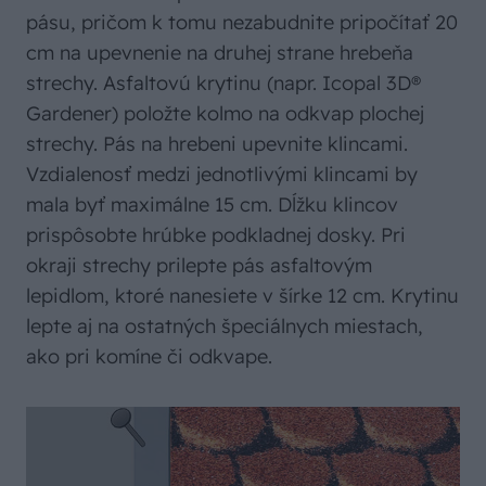
pásu, pričom k tomu nezabudnite pripočítať 20
cm na upevnenie na druhej strane hrebeňa
strechy. Asfaltovú krytinu (napr. Icopal 3D®
Gardener) položte kolmo na odkvap plochej
strechy. Pás na hrebeni upevnite klincami.
Vzdialenosť medzi jednotlivými klincami by
mala byť maximálne 15 cm. Dĺžku klincov
prispôsobte hrúbke podkladnej dosky. Pri
okraji strechy prilepte pás asfaltovým
lepidlom, ktoré nanesiete v šírke 12 cm. Krytinu
lepte aj na ostatných špeciálnych miestach,
ako pri komíne či odkvape.