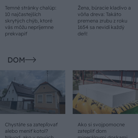
Temné stránky chalúp:
Žena, búracie kladivo a
10 najčastejších
vôňa dreva: Takáto
skrytých chýb, ktoré
premena zrubu z roku
vás môžu nepríjemne
1654 sa nevidí každý
prekvapiť
deň!
DOM
Chystáte sa zatepľovať
Ako si svojpomocne
alebo meniť kotol?
zatepliť dom
Návod, ako v nových
minerálnymi doskami