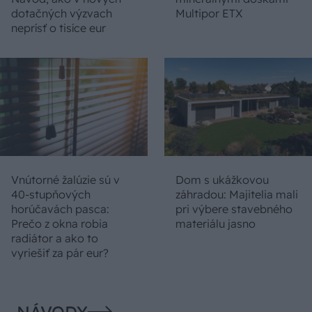
dotačných výzvach
Multipor ETX
neprísť o tisíce eur
Vnútorné žalúzie sú v
Dom s ukážkovou
40-stupňových
záhradou: Majitelia mali
horúčavách pasca:
pri výbere stavebného
Prečo z okna robia
materiálu jasno
radiátor a ako to
vyriešiť za pár eur?
NÁVODY