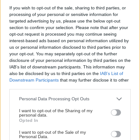
If you wish to opt-out of the sale, sharing to third parties, or
processing of your personal or sensitive information for
targeted advertising by us, please use the below opt-out
section to confirm your selection. Please note that after your
opt-out request is processed you may continue seeing
interest-based ads based on personal information utilized by
us or personal information disclosed to third parties prior to
your opt-out. You may separately opt-out of the further
disclosure of your personal information by third parties on the
IAB’s list of downstream participants. This information may
Chystáte sa zavárať kápiu? Táto chyba ju
also be disclosed by us to third parties on the
IAB’s List of
premení na nevábne mäkkú hmotu
Downstream Participants
that may further disclose it to other
third parties.
Please note that this website/app uses one or more Google
Personal Data Processing Opt Outs
services and may gather and store information including but
Dvor a záhrada
not limited to your visit or usage behaviour. You may click to
I want to opt-out of the Sharing of my
personal data.
Zostrojte si kvetináče na
grant or deny consent to Google and its third-party tags to
Opted In
mieru
use your data for below specified purposes in below Google
consent section.
I want to opt-out of the Sale of my
Personal Data.