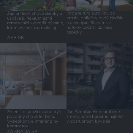
Pridajte túto surovinu do
Žije pri lese, chová sliepky a
prania, obliečky budú hladšie
uspáva ju rieka. Miestni
a pevnejšie. Starý trik z
remeselníci vytvorili bývanie,
hotelov poznali už naše
ktoré vyzerá ako malý raj
babičky
ASB.SK
Zmenili dispozíciu a odkryli
Ján Palenčár: Ak neurobíme
pôvodný charakter bytu.
zmeny, stále budeme najhorší
Výsledkom je interiér plný
v dostupnosti bývania
kontrastov
ZÁHRADA.SK