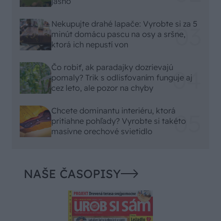
jasno
Nekupujte drahé lapače: Vyrobte si za 5
minút domácu pascu na osy a sršne,
ktorá ich nepustí von
Čo robiť, ak paradajky dozrievajú
pomaly? Trik s odlisťovaním funguje aj
cez leto, ale pozor na chyby
Chcete dominantu interiéru, ktorá
pritiahne pohľady? Vyrobte si takéto
masívne orechové svietidlo
NAŠE ČASOPISY