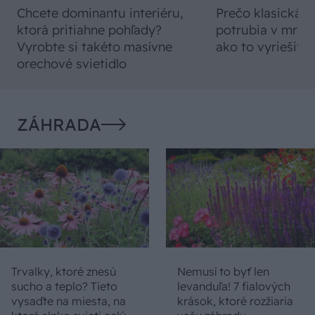
Chcete dominantu interiéru,
Prečo klasická iz
ktorá pritiahne pohľady?
potrubia v mrazo
Vyrobte si takéto masívne
ako to vyriešiť r
orechové svietidlo
ZÁHRADA
Trvalky, ktoré znesú
Nemusí to byť len
sucho a teplo? Tieto
levanduľa! 7 fialových
vysaďte na miesta, na
krások, ktoré rozžiaria