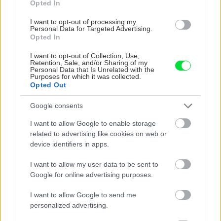
Opted In
Dvor a záhrada
I want to opt-out of processing my
Personal Data for Targeted Advertising.
Ako si v záhrade zhotoviť
Opted In
malé schodisko
I want to opt-out of Collection, Use,
Retention, Sale, and/or Sharing of my
Personal Data that Is Unrelated with the
Purposes for which it was collected.
Opted Out
Majster roka
Google consents
Svojpomocne vyrobená
fínska sauna pri dome
I want to allow Google to enable storage
related to advertising like cookies on web or
device identifiers in apps.
I want to allow my user data to be sent to
Majster roka
Google for online advertising purposes.
Záhradný domček na
náradie a záhradnú
I want to allow Google to send me
techniku svojpomocne
personalized advertising.