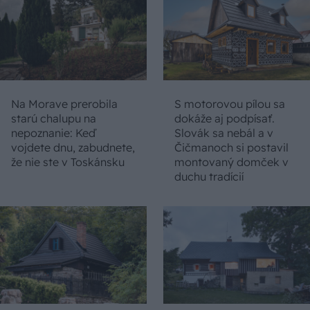
Na Morave prerobila
S motorovou pílou sa
starú chalupu na
dokáže aj podpísať.
nepoznanie: Keď
Slovák sa nebál a v
vojdete dnu, zabudnete,
Čičmanoch si postavil
že nie ste v Toskánsku
montovaný domček v
duchu tradícií