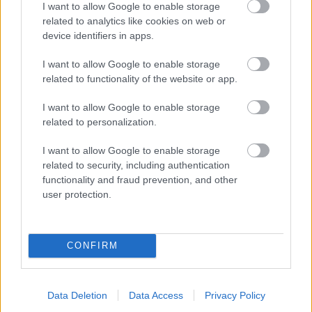
I want to allow Google to enable storage
related to analytics like cookies on web or
Dvor a záhrada
device identifiers in apps.
Ekologické dláždené
I want to allow Google to enable storage
plochy
related to functionality of the website or app.
I want to allow Google to enable storage
related to personalization.
Dvor a záhrada
I want to allow Google to enable storage
Ako vyrobiť veselú vtáčiu
related to security, including authentication
búdku z odpadového dreva
functionality and fraud prevention, and other
user protection.
CONFIRM
ASB.sk
Rekonštrukcia Bierovských
mostov finišuje. Cestu pri
Trenčíne sprístupnia
Data Deletion
Data Access
Privacy Policy
motoristom o pol roka skôr