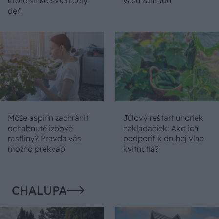
ktoré slnko svieti celý
vašu záhradu
deň
Môže aspirín zachrániť
Júlový reštart uhoriek
ochabnuté izbové
nakladačiek: Ako ich
rastliny? Pravda vás
podporiť k druhej vlne
možno prekvapí
kvitnutia?
CHALUPA