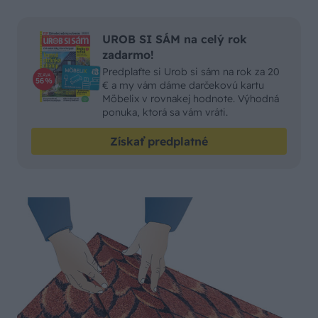
UROB SI SÁM na celý rok
zadarmo!
Predplaťte si Urob si sám na rok za 20
€ a my vám dáme darčekovú kartu
Möbelix v rovnakej hodnote. Výhodná
ponuka, ktorá sa vám vráti.
Získať predplatné