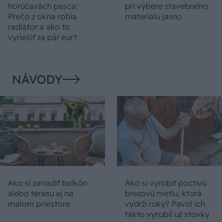
horúčavách pasca:
pri výbere stavebného
Prečo z okna robia
materiálu jasno
radiátor a ako to
vyriešiť za pár eur?
NÁVODY
Ako si zariadiť balkón
Ako si vyrobiť poctivú
alebo terasu aj na
brezovú metlu, ktorá
malom priestore
vydrží roky? Pavol ich
takto vyrobil už stovky