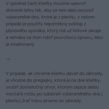
V spodnej časti klietky musíme upevniť
drevené latky tak, aby sa tam dalo zasunúť
vyberateľné dno, ktoré je z plechu, v našom
prípade je použitý nepotrebný poklop z
plynového sporáka, ktorý má už hotové okraje
a netreba na ňom robiť povrchovú úpravu, lebo
je smaltovaný.
–>
V prípade, ak chceme klietku dávať do záhrady,
je vhodné do preglejky, ktorá je na dne klietky,
urobiť dostatočný otvor, ktorým zajace alebo
morčatá môžu po odobratí vyberateľného dna (
plechu) žrať trávu priamo zo záhrady.