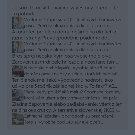
Ja som to riešil tieniacimi závesmi v interieri.Je
to pohoda.
Vnútorné žalúzie sú v 40-stupňových horúčavách
pasca: Prečo z okna robia radiátor a ako to
Akurát ten problém doma riešime na oknách z
vyriešiť za pár eur?
južnej strany. Pravdepodobne pôjdeme do
vonkajšieho tienenia na spôsob markízy
Vnútorné žalúzie sú v 40-stupňových horúčavách
250x150cm. Čínsky predajcovia idú okolo 100
pasca: Prečo z okna robia radiátor a ako to
eur kus.
Bros sprej necaka kym osa vypije moje pivo.
vyriešiť za pár eur?
Zaroven nasmrdi cele hniezdo a neostane tam
nic zive. Vasa pasca naucinke moc efektivne.
Nekupujte drahé lapače: Vyrobte si za 5 minút
Skor pritiahne slimaky
domácu pascu na osy a sršne, ktorá ich nepustí
Ten článok mal takú výpovednú hodnotu ako
von
učivo pre 3 ročník základnej školy. To fakt? AI
alebo nejaka kniha z VŠ? Dnešné rychlotvrdnuce
Viete, kedy použiť akú maltu? Spoznajte rozdiely,
malty - pevnosť 40 Mpa a doba schnutia tak 15
ktoré vám ušetria čas v stavebninách aj pri práci
minut , k tomu vodotesné s kryštálikou. A rozdiel
Žiadne čapovanie alebo zadlabávanie, všetko len
na čínske skrutky. Alternatíva slovenskej IKEI -
- schnutie a zretie. Nič?
čo sa týka pevnosti. Autor si nedal veľa námahy s
Záhradné ležadlá v obchodoch sú predražené.
remeselným spracovaním, škoda. No lepšie než
Toto si vyrobíte pod 140 eur a je oveľa
ten odpad z DTD predávaný v Kauflande alebo
pohodlnejšie!
Lídli.