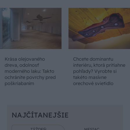
Krása olejovaného
Chcete dominantu
dreva, odolnosť
interiéru, ktorá pritiahne
moderného laku: Takto
pohľady? Vyrobte si
ochránite povrchy pred
takéto masívne
poškriabaním
orechové svietidlo
NAJČÍTANEJŠIE
TÝŽDEŇ
MESIAC