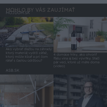
MOHLO BY VÁS ZAUJÍMAŤ
MÔJDOM.SK
Ako vybrať dlažbu na záhrady:
ktorý materiál vydrží záťaž,
4 domáce triky, ako otvoriť
ktorý môže kĺzať a pri čom
fľašu vína aj bez vývrtky. Stačí
rátať s častou údržbou?
pár vecí, ktoré už máte doma
(video)
ASB.SK