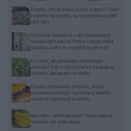
Trvalky, ktoré znesú sucho a teplo? Tieto
vysaďte na miesta, na ktoré slnko svieti
celý deň
Vnútorné žalúzie sú v 40-stupňových
horúčavách pasca: Prečo z okna robia
radiátor a ako to vyriešiť za pár eur?
Čo robiť, ak paradajky dozrievajú
pomaly? Trik s odlisťovaním funguje aj
cez leto, ale pozor na chyby
Chcete dominantu interiéru, ktorá
pritiahne pohľady? Vyrobte si takéto
masívne orechové svietidlo
Ako dlho variť kukuricu? Tieto časové
rozdiely vás prekvapia