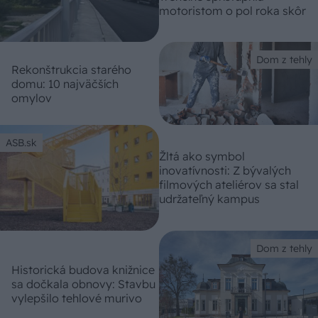
motoristom o pol roka skôr
Dom z tehly
Rekonštrukcia starého
domu: 10 najväčších
omylov
ASB.sk
Žltá ako symbol
inovatívnosti: Z bývalých
filmových ateliérov sa stal
udržateľný kampus
Dom z tehly
Historická budova knižnice
sa dočkala obnovy: Stavbu
vylepšilo tehlové murivo