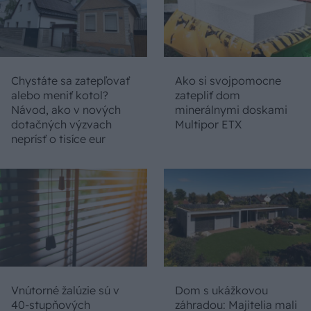
Chystáte sa zatepľovať
Ako si svojpomocne
alebo meniť kotol?
zatepliť dom
Návod, ako v nových
minerálnymi doskami
dotačných výzvach
Multipor ETX
neprísť o tisíce eur
Vnútorné žalúzie sú v
Dom s ukážkovou
40-stupňových
záhradou: Majitelia mali