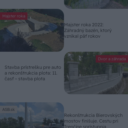
Majster roka
Majster roka 2022:
Záhradný bazén, ktorý
vznikal päť rokov
Dvor a záhrada
Stavba prístrešku pre auto
a rekonštrukcia plota: 11.
časť – stavba plota
ASB.sk
Rekonštrukcia Bierovských
mostov finišuje. Cestu pri
Trenčíne sprístupnia