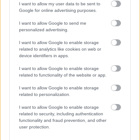
I want to allow my user data to be sent to
Google for online advertising purposes.
I want to allow Google to send me
personalized advertising.
5 trvaliek s
Trvalky, ktoré znesú
panašovanými listami,
sucho a teplo? Tieto
I want to allow Google to enable storage
ktoré dodajú vášmu
vysaďte na miesta, na
related to analytics like cookies on web or
záhonu celosezónny
ktoré slnko svieti celý
device identifiers in apps.
šmrnc
deň
I want to allow Google to enable storage
related to functionality of the website or app.
I want to allow Google to enable storage
related to personalization.
I want to allow Google to enable storage
related to security, including authentication
functionality and fraud prevention, and other
Nemusí to byť len
Môže aspirín zachrániť
user protection.
levanduľa! 7 fialových
ochabnuté izbové
krások, ktoré rozžiaria
rastliny? Pravda vás