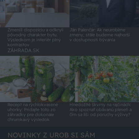
Zmenili dispozíciu a odkryli
Ján Palenčár: Ak neurobíme
pôvodný charakter bytu.
zmeny, stále budeme najhorší
Výsledkom je interiér plný
v dostupnosti bývania
kontrastov
ZÁHRADA.SK
Recept na rýchlokvasené
Hnedožlté škvrny na rajčinách:
uhorky: Pridajte toto zo
Ako spoznať obávanú pleseň a
záhradky pre dokonale
čím sa líši od poruchy výživy?
chrumkavý výsledok
NOVINKY Z UROB SI SÁM