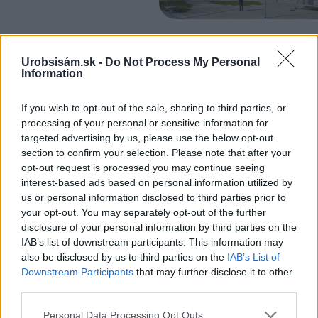
KOMENTÁRE
Pridať
komentár
Urobsisám.sk -
Do Not Process My Personal
Information
Igor
12. februára 2016 o 13:56
If you wish to opt-out of the sale, sharing to third parties, or
Chcel bi som sa opitat ze kde sa da kupit ten suflik co
processing of your personal or sensitive information for
je na tom obrasku polot kde je zajac zatial dakujem
targeted advertising by us, please use the below opt-out
Odpovedať
section to confirm your selection. Please note that after your
opt-out request is processed you may continue seeing
interest-based ads based on personal information utilized by
us or personal information disclosed to third parties prior to
your opt-out. You may separately opt-out of the further
disclosure of your personal information by third parties on the
IAB’s list of downstream participants. This information may
also be disclosed by us to third parties on the
IAB’s List of
VIDEO
Downstream Participants
that may further disclose it to other
third parties.
Please note that this website/app uses one or more Google
Personal Data Processing Opt Outs