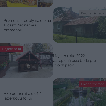
Dvor a záhrada
Premena stodoly na dielňu
1. časť: Začíname s
premenou
Majster roka
Majster roka 2022:
Zateplená psia búda pre
dvoch psov
Dvor a záhrada
Ako odmerať a uložiť
jazierkovú fóliu?