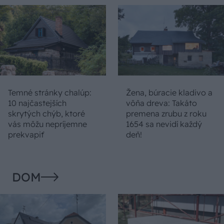
Temné stránky chalúp:
Žena, búracie kladivo a
10 najčastejších
vôňa dreva: Takáto
skrytých chýb, ktoré
premena zrubu z roku
vás môžu nepríjemne
1654 sa nevidí každý
prekvapiť
deň!
DOM