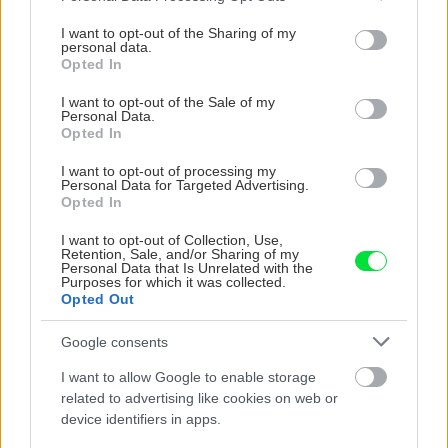
services and may gather and store information including but
not limited to your visit or usage behaviour. You may click to
I want to opt-out of the Sharing of my
personal data.
grant or deny consent to Google and its third-party tags to
Opted In
use your data for below specified purposes in below Google
consent section.
I want to opt-out of the Sale of my
Personal Data.
Opted In
I want to opt-out of processing my
Chcete dominantu interiéru,
Prečo klasická iz
Personal Data for Targeted Advertising.
ktorá pritiahne pohľady?
potrubia v mrazo
Opted In
Vyrobte si takéto masívne
ako to vyriešiť r
I want to opt-out of Collection, Use,
orechové svietidlo
Retention, Sale, and/or Sharing of my
Personal Data that Is Unrelated with the
Purposes for which it was collected.
Opted Out
ZÁHRADA
Google consents
I want to allow Google to enable storage
related to advertising like cookies on web or
device identifiers in apps.