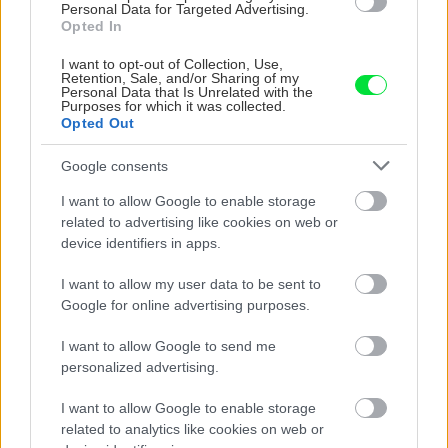
Personal Data for Targeted Advertising.
záhonu celosezónny
ktoré slnko svieti celý
Opted In
šmrnc
deň
I want to opt-out of Collection, Use,
Retention, Sale, and/or Sharing of my
Personal Data that Is Unrelated with the
Purposes for which it was collected.
Opted Out
Google consents
I want to allow Google to enable storage
related to advertising like cookies on web or
device identifiers in apps.
Nemusí to byť len
Môže aspirín zachrániť
levanduľa! 7 fialových
ochabnuté izbové
I want to allow my user data to be sent to
krások, ktoré rozžiaria
rastliny? Pravda vás
Google for online advertising purposes.
vašu záhradu
možno prekvapí
I want to allow Google to send me
personalized advertising.
CHALUPA
I want to allow Google to enable storage
related to analytics like cookies on web or