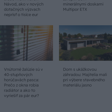
Návod, ako v nových
minerálnymi doskami
dotačných výzvach
Multipor ETX
neprísť o tisíce eur
Vnútorné žalúzie sú v
Dom s ukážkovou
40-stupňových
záhradou: Majitelia mali
horúčavách pasca:
pri výbere stavebného
Prečo z okna robia
materiálu jasno
radiátor a ako to
vyriešiť za pár eur?