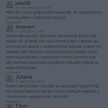
joko55
25. decembra 2012 o 16:33
Mám 30-ročný grep a ešte nezarodil. Je vypestovaný
z kostky.Kde sa dajú kúpiť štepy?
Odpovedať
Anonym
6. apríla 2014 o 11:54
Dobrý den prosim vas mam citronovnik ktorý rodi
kazdý rok aj tento rok mal citrony a bol v dome cez
zimu bol pri okene v miestnosti sa nekurilo a dosť mu
opadali listy teraz je vonku a listy boli bledsie i ked
som ho polievala s vyzivou na citrosi a prosim vas
aky postrek pouzivate na puklice dakujem pekne za
odpoved.Draska
Odpovedať
Juliána
29. apríla 2015 o 10:54
Dobrý deň, prosím vás kde sa dajú kúpiť štepy? Príp.
kto pozná niekoho, kto by mohol zaštepiť marhuľu a
citrónovník vypestované z kôstok?
Odpovedať
Tibor