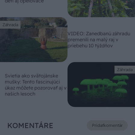
deti aj opeľovače
Záhrada
VIDEO: Zanedbanú záhradu
premenili na malý raj v
priebehu 10 týždňov
Záhrada
Svietia ako svätojánske
mušky: Tento fascinujúci
úkaz môžete pozorovať aj v
našich lesoch
KOMENTÁRE
Pridať
komentár