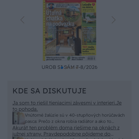
UROB SI SÁM 7-8/2026
KDE SA DISKUTUJE
Ja som to riešil tieniacimi závesmi v interieri.Je
to pohoda.
Vnútorné žalúzie sú v 40-stupňových horúčavách
pasca: Prečo z okna robia radiátor a ako to
Akurát ten problém doma riešime na oknách z
vyriešiť za pár eur?
južnej strany. Pravdepodobne pôjdeme do