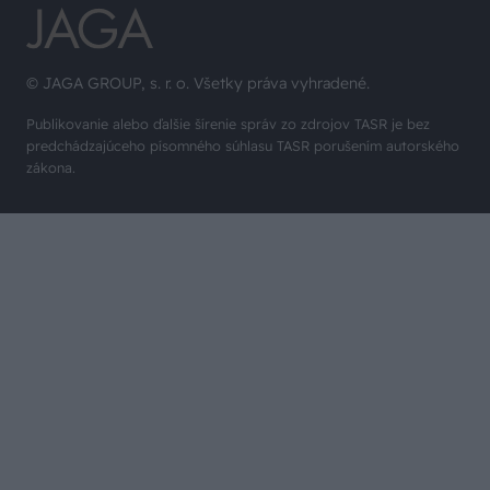
© JAGA GROUP, s. r. o. Všetky práva vyhradené.
Publikovanie alebo ďalšie šírenie správ zo zdrojov TASR je bez
predchádzajúceho písomného súhlasu TASR porušením autorského
zákona.