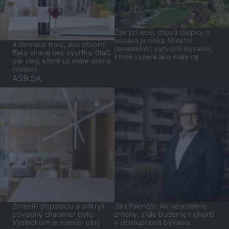
Žije pri lese, chová sliepky a
uspáva ju rieka. Miestni
4 domáce triky, ako otvoriť
remeselníci vytvorili bývanie,
fľašu vína aj bez vývrtky. Stačí
ktoré vyzerá ako malý raj
pár vecí, ktoré už máte doma
(video)
ASB.SK
Zmenili dispozíciu a odkryli
Ján Palenčár: Ak neurobíme
pôvodný charakter bytu.
zmeny, stále budeme najhorší
Výsledkom je interiér plný
v dostupnosti bývania