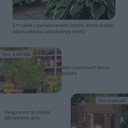
5 trvaliek s panašovanými listami, ktoré dodajú
vášmu záhonu celosezónny šmrnc
Dvor a záhrada
Ako vypestovať doma
bylinky
Dvor a záhrada
Svojpomocná stavba
záhradného grilu