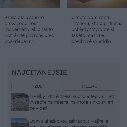
Krása olejovaného
Chcete dominantu
dreva, odolnosť
interiéru, ktorá pritiahne
moderného laku: Takto
pohľady? Vyrobte si
ochránite povrchy pred
takéto masívne
poškriabaním
orechové svietidlo
NAJČÍTANEJŠIE
TÝŽDEŇ
MESIAC
Trvalky, ktoré znesú sucho a teplo? Tieto
vysaďte na miesta, na ktoré slnko svieti
celý deň
Dom s ukážkovou záhradou: Majitelia
mali pri výbere stavebného materiálu