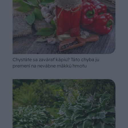
Chystáte sa zavárať kápiu? Táto chyba ju
premení na nevábne mäkkú hmotu