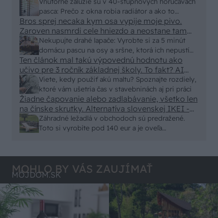
vonkajšieho tienenia na spôsob markízy
Vnútorné žalúzie sú v 40-stupňových horúčavách
250x150cm. Čínsky predajcovia idú okolo 100
pasca: Prečo z okna robia radiátor a ako to
eur kus.
Bros sprej necaka kym osa vypije moje pivo.
vyriešiť za pár eur?
Zaroven nasmrdi cele hniezdo a neostane tam
nic zive. Vasa pasca naucinke moc efektivne.
Nekupujte drahé lapače: Vyrobte si za 5 minút
Skor pritiahne slimaky
domácu pascu na osy a sršne, ktorá ich nepustí
Ten článok mal takú výpovednú hodnotu ako
von
učivo pre 3 ročník základnej školy. To fakt? AI
alebo nejaka kniha z VŠ? Dnešné rychlotvrdnuce
Viete, kedy použiť akú maltu? Spoznajte rozdiely,
malty - pevnosť 40 Mpa a doba schnutia tak 15
ktoré vám ušetria čas v stavebninách aj pri práci
minut , k tomu vodotesné s kryštálikou. A rozdiel
Žiadne čapovanie alebo zadlabávanie, všetko len
na čínske skrutky. Alternatíva slovenskej IKEI -
- schnutie a zretie. Nič?
čo sa týka pevnosti. Autor si nedal veľa námahy s
Záhradné ležadlá v obchodoch sú predražené.
remeselným spracovaním, škoda. No lepšie než
Toto si vyrobíte pod 140 eur a je oveľa
ten odpad z DTD predávaný v Kauflande alebo
pohodlnejšie!
Lídli.
MOHLO BY VÁS ZAUJÍMAŤ
MÔJDOM.SK