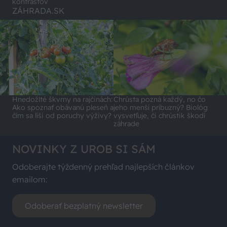
kontrastov
ZÁHRADA.SK
Hnedožlté škvrny na rajčinách:
Chrústa pozná každý, no čo
Ako spoznať obávanú pleseň a
jeho menší príbuzný? Biológ
čím sa líši od poruchy výživy?
vysvetľuje, či chrústik škodí
záhrade
NOVINKY Z UROB SI SÁM
Odoberajte týždenný prehľad najlepších článkov
emailom:
Odoberať bezplatný newsletter