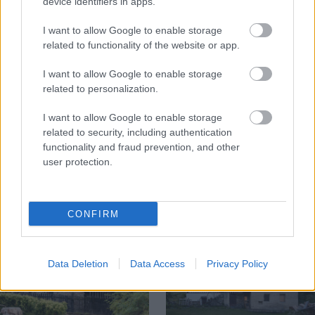
device identifiers in apps.
I want to allow Google to enable storage
related to functionality of the website or app.
I want to allow Google to enable storage
related to personalization.
Na Morave prerobila
S motorovou pílou sa
I want to allow Google to enable storage
starú chalupu na
dokáže aj podpísať.
related to security, including authentication
nepoznanie: Keď
Slovák sa nebál a v
functionality and fraud prevention, and other
vojdete dnu, zabudnete,
Čičmanoch si postavil
user protection.
že nie ste v Toskánsku
montovaný domček v
duchu tradícií
CONFIRM
Data Deletion
Data Access
Privacy Policy