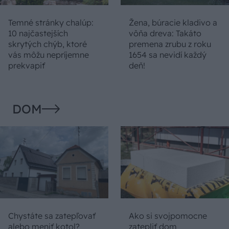
Temné stránky chalúp:
Žena, búracie kladivo a
10 najčastejších
vôňa dreva: Takáto
skrytých chýb, ktoré
premena zrubu z roku
vás môžu nepríjemne
1654 sa nevidí každý
prekvapiť
deň!
DOM
Chystáte sa zatepľovať
Ako si svojpomocne
alebo meniť kotol?
zatepliť dom