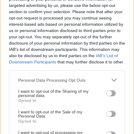
targeted advertising by us, please use the below opt-out
Chcete dominantu interiéru,
Prečo klasická iz
section to confirm your selection. Please note that after your
ktorá pritiahne pohľady?
potrubia v mrazo
opt-out request is processed you may continue seeing
interest-based ads based on personal information utilized by
Vyrobte si takéto masívne
ako to vyriešiť r
us or personal information disclosed to third parties prior to
orechové svietidlo
your opt-out. You may separately opt-out of the further
disclosure of your personal information by third parties on the
IAB’s list of downstream participants. This information may
also be disclosed by us to third parties on the
IAB’s List of
ZÁHRADA
Downstream Participants
that may further disclose it to other
third parties.
Please note that this website/app uses one or more Google
Personal Data Processing Opt Outs
services and may gather and store information including but
not limited to your visit or usage behaviour. You may click to
I want to opt-out of the Sharing of my
personal data.
grant or deny consent to Google and its third-party tags to
Opted In
use your data for below specified purposes in below Google
consent section.
I want to opt-out of the Sale of my
Personal Data.
5 trvaliek s
Trvalky, ktoré znesú
Opted In
panašovanými listami,
sucho a teplo? Tieto
I want to opt-out of processing my
ktoré dodajú vášmu
vysaďte na miesta, na