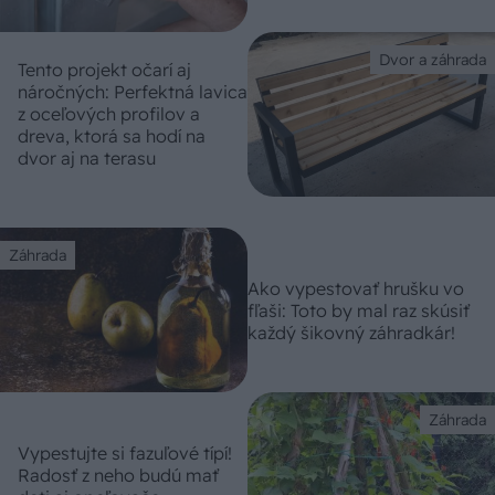
Dvor a záhrada
Tento projekt očarí aj
náročných: Perfektná lavica
z oceľových profilov a
dreva, ktorá sa hodí na
dvor aj na terasu
Záhrada
Ako vypestovať hrušku vo
fľaši: Toto by mal raz skúsiť
každý šikovný záhradkár!
Záhrada
Vypestujte si fazuľové típí!
Radosť z neho budú mať