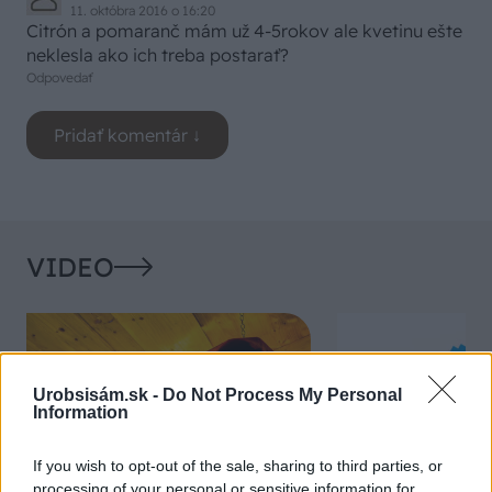
11. októbra 2016 o 16:20
Citrón a pomaranč mám už 4-5rokov ale kvetinu ešte
neklesla ako ich treba postarať?
Odpovedať
VIDEO
Urobsisám.sk -
Do Not Process My Personal
Information
If you wish to opt-out of the sale, sharing to third parties, or
processing of your personal or sensitive information for