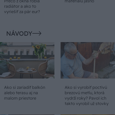
Prečo z okna robia
materiálu jasno
radiátor a ako to
vyriešiť za pár eur?
NÁVODY
Ako si zariadiť balkón
Ako si vyrobiť poctivú
alebo terasu aj na
brezovú metlu, ktorá
malom priestore
vydrží roky? Pavol ich
takto vyrobil už stovky