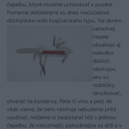
čepeľou, ktoré musíme uchovávať v puzdre.
Pomerne obľúbenými sú dnes viacúčelové
dôstojnícke nože švajčiarskeho typu. Tie okrem
samotnej
čepele
obsahujú aj
niekoľko
ďalších
nástrojov,
ako sú
nožničky,
skrutkovač,
otvárač na konzervy, fľaše či víno a pod. Ak
však vieme, že tieto nástroje nebudeme príliš
využívať, môžeme si zaobstarať nôž s jedinou
čepeľou. Je robustnejší, pohodlnejšie sa drží a v