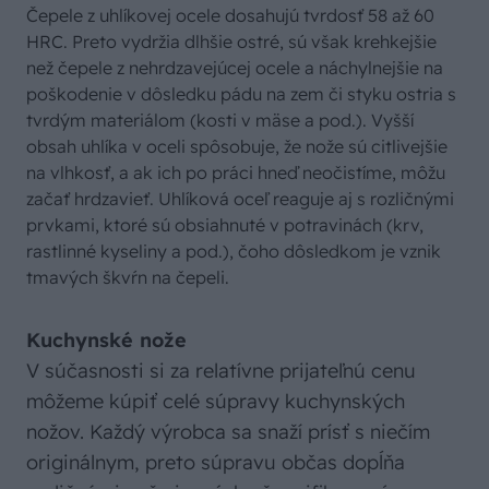
Čepele z uhlíkovej ocele dosahujú tvrdosť 58 až 60
HRC. Preto vydržia dlhšie ostré, sú však krehkejšie
než čepele z nehrdzavejúcej ocele a náchylnejšie na
poškodenie v dôsledku pádu na zem či styku ostria s
tvrdým materiálom (kosti v mäse a pod.). Vyšší
obsah uhlíka v oceli spôsobuje, že nože sú citlivejšie
na vlhkosť, a ak ich po práci hneď neočistíme, môžu
začať hrdzavieť. Uhlíková oceľ reaguje aj s rozličnými
prvkami, ktoré sú obsiahnuté v potravinách (krv,
rastlinné kyseliny a pod.), čoho dôsledkom je vznik
tmavých škvŕn na čepeli.
Kuchynské nože
V súčasnosti si za relatívne prijateľnú cenu
môžeme kúpiť celé súpravy kuchynských
nožov. Každý výrobca sa snaží prísť s niečím
originálnym, preto súpravu občas dopĺňa