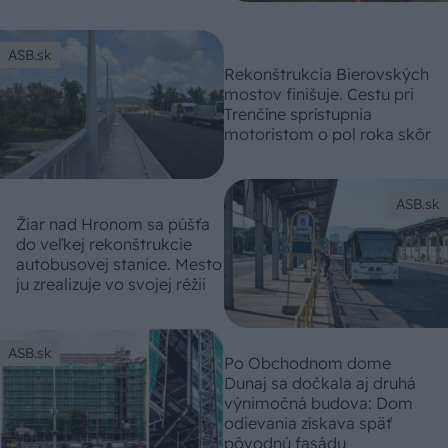
ASB.sk
Rekonštrukcia Bierovských
mostov finišuje. Cestu pri
Trenčíne sprístupnia
motoristom o pol roka skôr
ASB.sk
Žiar nad Hronom sa púšťa
do veľkej rekonštrukcie
autobusovej stanice. Mesto
ju zrealizuje vo svojej réžii
ASB.sk
Po Obchodnom dome
Dunaj sa dočkala aj druhá
výnimočná budova: Dom
odievania získava späť
pôvodnú fasádu