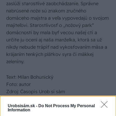
zaslúži starostlivé zaobchádzanie. Správne
nabrúsené nože sú znakom zručného
domáceho majstra a veľa vypovedajú o svojom
majiteľovi. Starostlivosť o „nožový park“
domácnosti by mala byť vecou našej cti a
určite ju ocení aj naša manželka, ktorá sa už
nikdy nebude trápiť nad vykosťovaním mäsa a
krájaním tenkých plátkov syra či mäkkej
zeleniny.
Text: Milan Bohunický
Foto: autor
Zdroj: Časopis Urob si sám
Urobsisám.sk -
Do Not Process My Personal
Information
UROB SI SÁM na celý rok