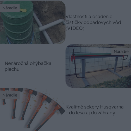
Náradie
Vlastnosti a osadenie
čističky odpadových vôd
(VIDEO)
Náradie
Nenáročná ohýbačka
plechu
Náradie
Kvalitné sekery Husqvarna
– do lesa aj do záhrady