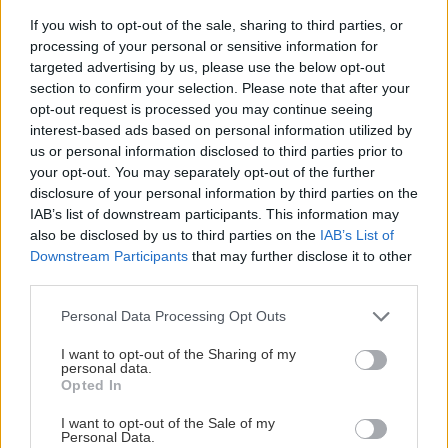
zadarmo!
If you wish to opt-out of the sale, sharing to third parties, or
Predplaťte si Urob si sám na rok za 20
processing of your personal or sensitive information for
€ a my vám dáme darčekovú kartu
Möbelix v rovnakej hodnote. Výhodná
targeted advertising by us, please use the below opt-out
ponuka, ktorá sa vám vráti.
section to confirm your selection. Please note that after your
opt-out request is processed you may continue seeing
Získať predplatné
interest-based ads based on personal information utilized by
us or personal information disclosed to third parties prior to
your opt-out. You may separately opt-out of the further
disclosure of your personal information by third parties on the
Komentovať
Zdieľať
IAB’s list of downstream participants. This information may
also be disclosed by us to third parties on the
IAB’s List of
Downstream Participants
that may further disclose it to other
Náradie
third parties.
Please note that this website/app uses one or more Google
Personal Data Processing Opt Outs
SÚVISIACE
services and may gather and store information including but
not limited to your visit or usage behaviour. You may click to
I want to opt-out of the Sharing of my
personal data.
grant or deny consent to Google and its third-party tags to
Opted In
use your data for below specified purposes in below Google
consent section.
I want to opt-out of the Sale of my
Personal Data.