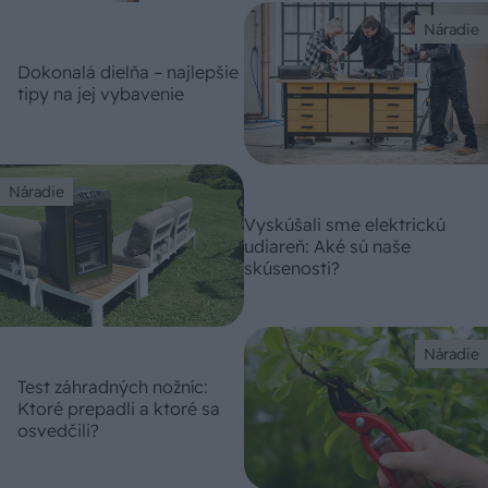
Náradie
Dokonalá dielňa – najlepšie
tipy na jej vybavenie
Náradie
Vyskúšali sme elektrickú
udiareň: Aké sú naše
skúsenosti?
Náradie
Test záhradných nožníc:
Ktoré prepadli a ktoré sa
osvedčili?