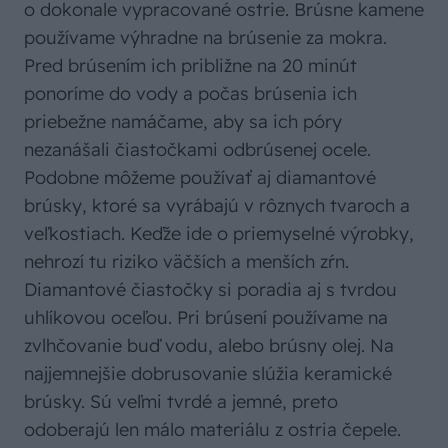
o dokonale vypracované ostrie. Brúsne kamene
používame výhradne na brúsenie za mokra.
Pred brúsením ich približne na 20 minút
ponoríme do vody a počas brúsenia ich
priebežne namáčame, aby sa ich póry
nezanášali čiastočkami odbrúsenej ocele.
Podobne môžeme používať aj diamantové
brúsky, ktoré sa vyrábajú v rôznych tvaroch a
veľkostiach. Keďže ide o priemyselné výrobky,
nehrozí tu riziko väčších a menších zŕn.
Diamantové čiastočky si poradia aj s tvrdou
uhlíkovou oceľou. Pri brúsení používame na
zvlhčovanie buď vodu, alebo brúsny olej. Na
najjemnejšie dobrusovanie slúžia keramické
brúsky. Sú veľmi tvrdé a jemné, preto
odoberajú len málo materiálu z ostria čepele.