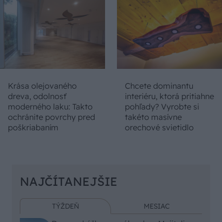
Krása olejovaného
Chcete dominantu
dreva, odolnosť
interiéru, ktorá pritiahne
moderného laku: Takto
pohľady? Vyrobte si
ochránite povrchy pred
takéto masívne
poškriabaním
orechové svietidlo
NAJČÍTANEJŠIE
TÝŽDEŇ
MESIAC