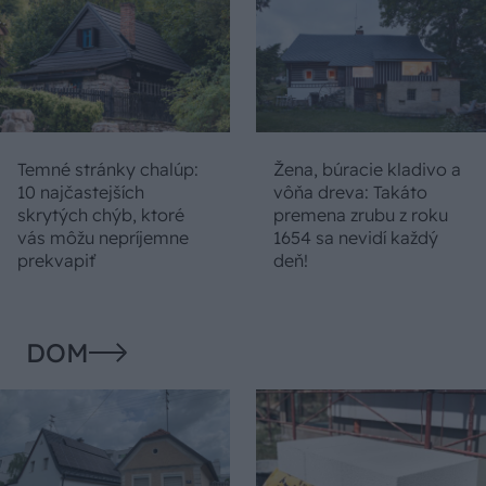
Temné stránky chalúp:
Žena, búracie kladivo a
10 najčastejších
vôňa dreva: Takáto
skrytých chýb, ktoré
premena zrubu z roku
vás môžu nepríjemne
1654 sa nevidí každý
prekvapiť
deň!
DOM