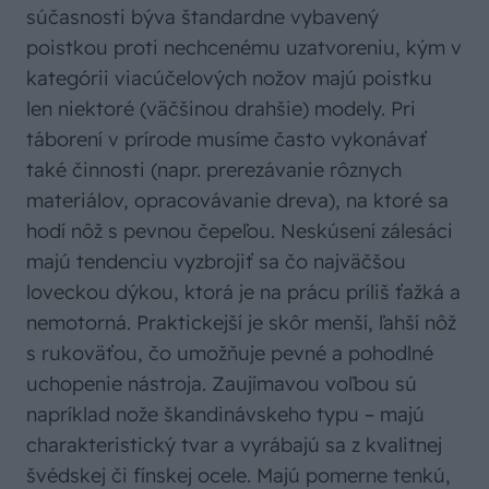
súčasnosti býva štandardne vybavený
poistkou proti nechcenému uzatvoreniu, kým v
kategórii viacúčelových nožov majú poistku
len niektoré (väčšinou drahšie) modely. Pri
táborení v prírode musíme často vykonávať
také činnosti (napr. prerezávanie rôznych
materiálov, opracovávanie dreva), na ktoré sa
hodí nôž s pevnou čepeľou. Neskúsení zálesáci
majú tendenciu vyzbrojiť sa čo najväčšou
loveckou dýkou, ktorá je na prácu príliš ťažká a
nemotorná. Praktickejší je skôr menší, ľahší nôž
s rukoväťou, čo umožňuje pevné a pohodlné
uchopenie nástroja. Zaujímavou voľbou sú
napríklad nože škandinávskeho typu – majú
charakteristický tvar a vyrábajú sa z kvalitnej
švédskej či fínskej ocele. Majú pomerne tenkú,