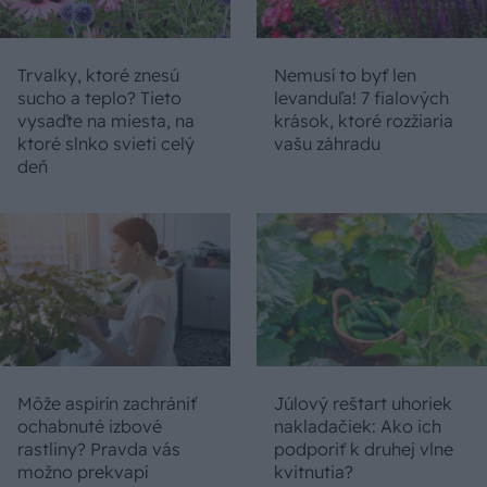
Trvalky, ktoré znesú
Nemusí to byť len
sucho a teplo? Tieto
levanduľa! 7 fialových
vysaďte na miesta, na
krások, ktoré rozžiaria
ktoré slnko svieti celý
vašu záhradu
deň
Môže aspirín zachrániť
Júlový reštart uhoriek
ochabnuté izbové
nakladačiek: Ako ich
rastliny? Pravda vás
podporiť k druhej vlne
možno prekvapí
kvitnutia?