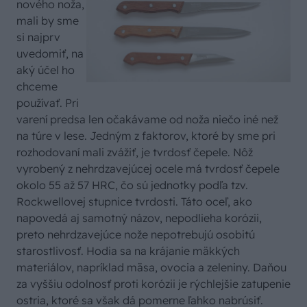
nového noža,
mali by sme
si najprv
uvedomiť, na
aký účel ho
chceme
používať. Pri
varení predsa len očakávame od noža niečo iné než
na túre v lese. Jedným z faktorov, ktoré by sme pri
rozhodovaní mali zvážiť, je tvrdosť čepele. Nôž
vyrobený z nehrdzavejúcej ocele má tvrdosť čepele
okolo 55 až 57 HRC, čo sú jednotky podľa tzv.
Rockwellovej stupnice tvrdosti. Táto oceľ, ako
napovedá aj samotný názov, nepodlieha korózii,
preto nehrdzavejúce nože nepotrebujú osobitú
starostlivosť. Hodia sa na krájanie mäkkých
materiálov, napríklad mäsa, ovocia a zeleniny. Daňou
za vyššiu odolnosť proti korózii je rýchlejšie zatupenie
ostria, ktoré sa však dá pomerne ľahko nabrúsiť.