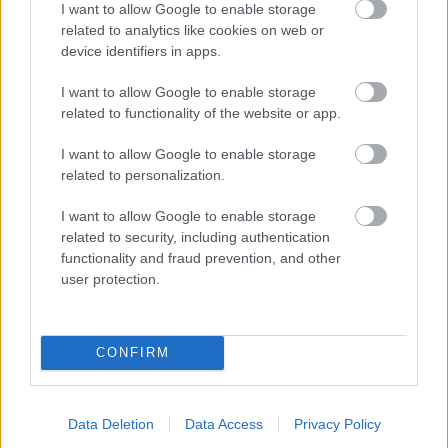
I want to allow Google to enable storage
related to analytics like cookies on web or
device identifiers in apps.
I want to allow Google to enable storage
Vnútorné žalúzie sú v 40-stupňových
related to functionality of the website or app.
horúčavách pasca: Prečo z okna robia radiátor
a ako to vyriešiť za pár eur?
I want to allow Google to enable storage
related to personalization.
I want to allow Google to enable storage
related to security, including authentication
functionality and fraud prevention, and other
user protection.
CONFIRM
Data Deletion
Data Access
Privacy Policy