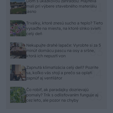
Dom s ukážkovou záhradou: Majitelia
mali pri výbere stavebného materiálu
jasno
Trvalky, ktoré znesú sucho a teplo? Tieto
vysaďte na miesta, na ktoré slnko svieti
celý deň
Nekupujte drahé lapače: Vyrobte si za 5
minút domácu pascu na osy a sršne,
ktorá ich nepustí von
Zapnutá klimatizácia celý deň? Pozrite
sa, koľko vás stojí a prečo sa oplatí
zapnúť aj ventilátor
Čo robiť, ak paradajky dozrievajú
pomaly? Trik s odlisťovaním funguje aj
cez leto, ale pozor na chyby