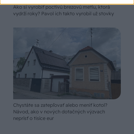
Ako si vyrobiť poctivú brezovú metlu, ktorá
vydrží roky? Pavol ich takto vyrobil už stovky
Chystáte sa zatepľovať alebo meniť kotol?
Návod, ako v nových dotačných výzvach
neprísť o tisíce eur