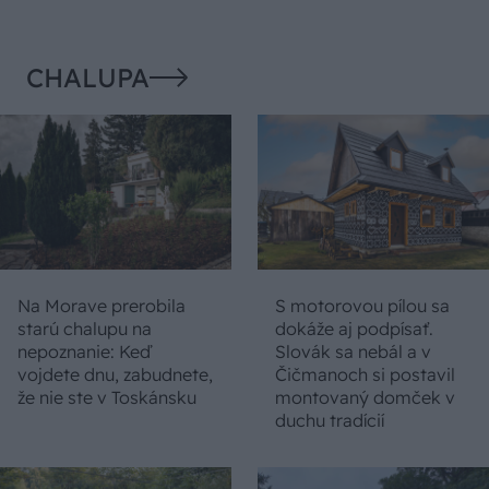
CHALUPA
Na Morave prerobila
S motorovou pílou sa
starú chalupu na
dokáže aj podpísať.
nepoznanie: Keď
Slovák sa nebál a v
vojdete dnu, zabudnete,
Čičmanoch si postavil
že nie ste v Toskánsku
montovaný domček v
duchu tradícií