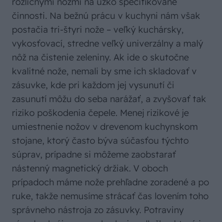
rozličnými nožmi na úzko špecifikované
činnosti. Na bežnú prácu v kuchyni nám však
postačia tri-štyri nože – veľký kuchársky,
vykosťovací, stredne veľký univerzálny a malý
nôž na čistenie zeleniny. Ak ide o skutočne
kvalitné nože, nemali by sme ich skladovať v
zásuvke, kde pri každom jej vysunutí či
zasunutí môžu do seba narážať, a zvyšovať tak
riziko poškodenia čepele. Menej rizikové je
umiestnenie nožov v drevenom kuchynskom
stojane, ktorý často býva súčasťou týchto
súprav, prípadne si môžeme zaobstarať
nástenný magnetický držiak. V oboch
prípadoch máme nože prehľadne zoradené a po
ruke, takže nemusíme strácať čas lovením toho
správneho nástroja zo zásuvky. Potraviny