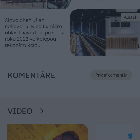
ASB.sk
Slovo oheň už ani
nehovoria. Kino Lumiére
ohlásil návrat po požiari z
roku 2022 veľkolepou
rekonštrukciou
KOMENTÁRE
Pridať
komentár
VIDEO