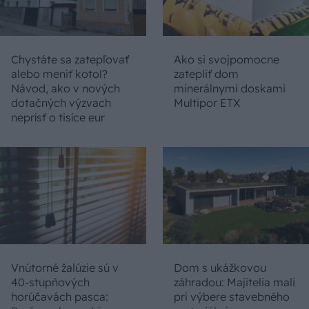
Chystáte sa zatepľovať
Ako si svojpomocne
alebo meniť kotol?
zatepliť dom
Návod, ako v nových
minerálnymi doskami
dotačných výzvach
Multipor ETX
neprísť o tisíce eur
Vnútorné žalúzie sú v
Dom s ukážkovou
40-stupňových
záhradou: Majitelia mali
horúčavách pasca:
pri výbere stavebného