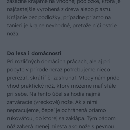
zásadne krájame na vhodnej podložke, ktorá je
najčastejšie vyrobená z dreva alebo plastu.
Krájanie bez podložky, prípadne priamo na
tanieri je krajne nevhodné, pretože ničí ostrie
noža.
Do lesa i domácnosti
Pri rozličných domácich prácach, ale aj pri
pobyte v prírode neraz potrebujeme niečo
prerezať, skrátiť či zastrúhať. Vtedy nám príde
vhod praktický nôž, ktorý môžeme mať stále
pri sebe. Na tento účel sa hodia najmä
zatváracie (vreckové) nože. Ak s nimi
nepracujeme, čepeľ je ochránená priamo
rukoväťou, do ktorej sa zaklápa. Tým pádom
nôž zaberá menej miesta ako nože s pevnou