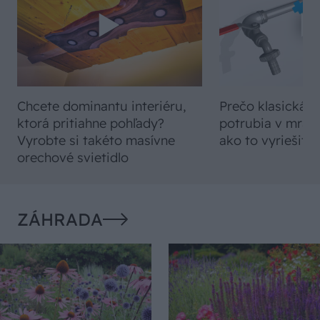
Chcete dominantu interiéru,
Prečo klasická iz
ktorá pritiahne pohľady?
potrubia v mrazo
Vyrobte si takéto masívne
ako to vyriešiť r
orechové svietidlo
ZÁHRADA