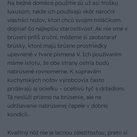
Na bežné domáce použitie sú už asi trošku
luxusom, takže ich používajú skôr nároční
vlastníci nožov, ktorí chcú svojim miláčikom
dopriať čo najlepšiu starostlivosť. Ak nie sme v
brúsení príliš zruční, môžeme si zaobstarať
brúsky, ktoré majú brúsne prostriedky
upevnené v tvare písmena V. Ich používaním
máme istotu, že obe strany ostria budú
nabrúsené rovnomerne. K súpravám
kuchynských nožov výrobcovia často
pridávajú aj ocieľku – oceľovú tyč s držadlom.
Tá neslúži priamo na brúsenie, ale na
udržiavanie nabrúsenej čepele v dobrej
kondícii.
Kvalitný nôž nie je lacnou záležitosťou, preto si