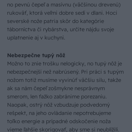
no pevnú čepeľ a masívnu (väčšinou drevenú)
rukoväť, ktorá veľmi dobre sedí v dlani. Hoci
severské nože patria skôr do kategórie
táborníctva či rybárstva, určite nájdu svoje
uplatnenie aj v kuchyni.
Nebezpečne tupý nôž
Možno to znie trošku nelogicky, no tupý nôž je
nebezpečnejší než nabrúsený. Pri práci s tupým
nožom totiž musíme vyvinúť väčšiu silu, takže
ak sa nám čepeľ zošmykne nesprávnym
smerom, len ťažko zabránime porezaniu.
Naopak, ostrý nôž vzbudzuje podvedomý
rešpekt, na jeho ovládanie nepotrebujeme
toľko energie a prípadné odskočenie noža
vieme ľahšie skorigovať, aby sme si neublížili.