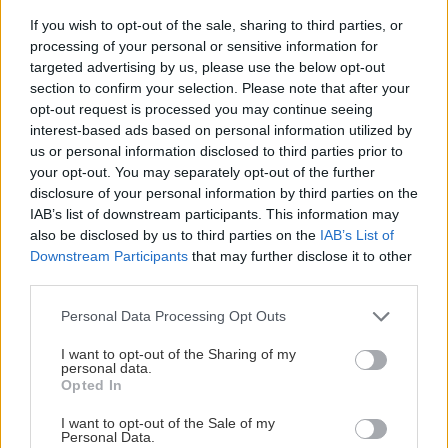
zmien. Niekedy šindle používame spolu s
If you wish to opt-out of the sale, sharing to third parties, or
asfaltovanými pásmi a tekutými asfaltovými
processing of your personal or sensitive information for
hmotami, ktoré majú výbornú adhéziu.
targeted advertising by us, please use the below opt-out
section to confirm your selection. Please note that after your
opt-out request is processed you may continue seeing
Obr.:
Mechanicky upevnený asfaltovaný pás
interest-based ads based on personal information utilized by
MONOLIGHT WM pre jednovrstvové systémy. Asfalt
us or personal information disclosed to third parties prior to
je modifikovaný (upravovaný) látkou SBS. Pred
your opt-out. You may separately opt-out of the further
položením sa podklad penetruje náterom SIPLAST
disclosure of your personal information by third parties on the
IAB’s list of downstream participants. This information may
PRIMER.
also be disclosed by us to third parties on the
IAB’s List of
Downstream Participants
that may further disclose it to other
third parties.
Bezpečnostné prvky
Vyrábajú sa s pozinkovaným povrchom, alebo
Please note that this website/app uses one or more Google
Personal Data Processing Opt Outs
services and may gather and store information including but
lakoplastovou povrchovou úpravou, v
not limited to your visit or usage behaviour. You may click to
I want to opt-out of the Sharing of my
závislosti na ostatných produktoch. Strešné
personal data.
grant or deny consent to Google and its third-party tags to
Opted In
systémy majú vlastné špeciálne upevňovacie
use your data for below specified purposes in below Google
consent section.
prvky pre strešné mostíky a snehové zábrany
I want to opt-out of the Sale of my
Personal Data.