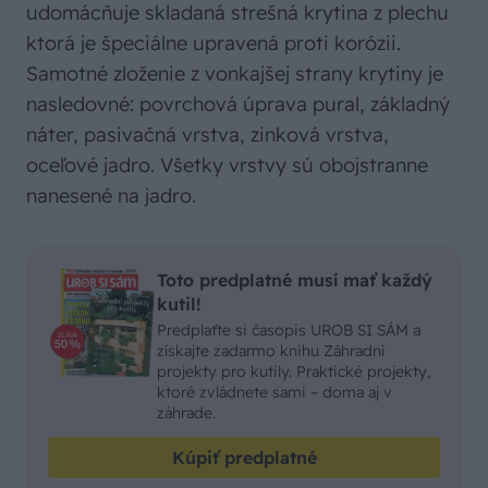
udomácňuje skladaná strešná krytina z plechu
ktorá je špeciálne upravená proti korózii.
Samotné zloženie z vonkajšej strany krytiny je
nasledovné: povrchová úprava pural, základný
náter, pasivačná vrstva, zinková vrstva,
oceľové jadro. Všetky vrstvy sú obojstranne
nanesené na jadro.
Toto predplatné musí mať každý
kutil!
Predplaťte si časopis UROB SI SÁM a
získajte zadarmo knihu Záhradní
projekty pro kutily. Praktické projekty,
ktoré zvládnete sami – doma aj v
záhrade.
Kúpiť predplatné