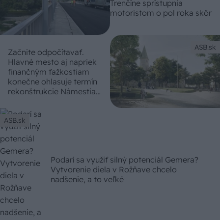
Trenčíne sprístupnia
motoristom o pol roka skôr
ASB.sk
Začnite odpočítavať.
Hlavné mesto aj napriek
finančným ťažkostiam
konečne ohlasuje termín
rekonštrukcie Námestia
SNP
ASB.sk
Podarí sa využiť silný potenciál Gemera?
Vytvorenie diela v Rožňave chcelo
nadšenie, a to veľké