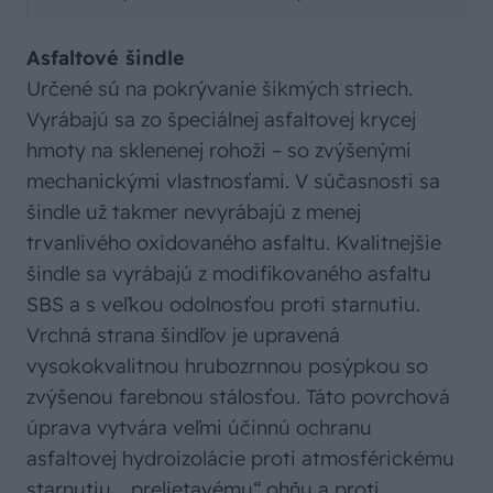
Asfaltové šindle
Určené sú na pokrývanie šikmých striech.
Vyrábajú sa zo špeciálnej asfaltovej krycej
hmoty na sklenenej rohoži – so zvýšenými
mechanickými vlastnosťami. V súčasnosti sa
šindle už takmer nevyrábajú z menej
trvanlivého oxidovaného asfaltu. Kvalitnejšie
šindle sa vyrábajú z modifikovaného asfaltu
SBS a s veľkou odolnosťou proti starnutiu.
Vrchná strana šindľov je upravená
vysokokvalitnou hrubozrnnou posýpkou so
zvýšenou farebnou stálosťou. Táto povrchová
úprava vytvára veľmi účinnú ochranu
asfaltovej hydroizolácie proti atmosférickému
starnutiu, „prelietavému“ ohňu a proti