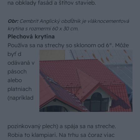
na obklady fasád a štítov stavieb.
Obr:
Cembrit Anglický obdĺžnik je vláknocementová
krytina s rozmermi 60 x 30 cm.
Plechová krytina
Používa sa na strechy so sklonom od 6°. Môže
byť d
odávaná v
pásoch
alebo
platniach
(napríklad
pozinkovaný plech) a spája sa na streche.
Robia to klampiari. Na trhu sa čoraz viac