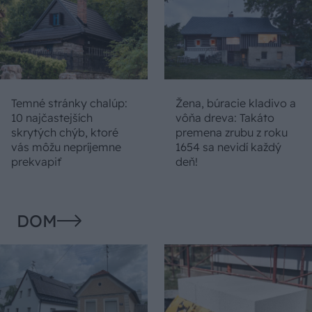
Temné stránky chalúp:
Žena, búracie kladivo a
10 najčastejších
vôňa dreva: Takáto
skrytých chýb, ktoré
premena zrubu z roku
vás môžu nepríjemne
1654 sa nevidí každý
prekvapiť
deň!
DOM