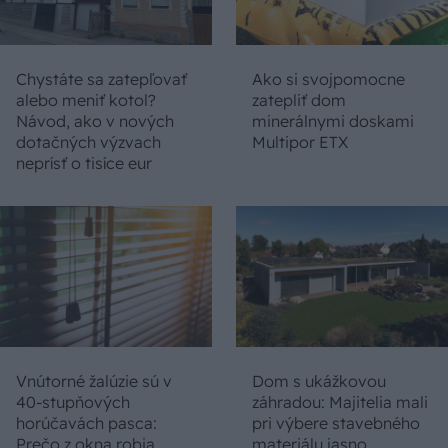
Chystáte sa zatepľovať
Ako si svojpomocne
alebo meniť kotol?
zatepliť dom
Návod, ako v nových
minerálnymi doskami
dotačných výzvach
Multipor ETX
neprísť o tisíce eur
Vnútorné žalúzie sú v
Dom s ukážkovou
40-stupňových
záhradou: Majitelia mali
horúčavách pasca:
pri výbere stavebného
Prečo z okna robia
materiálu jasno