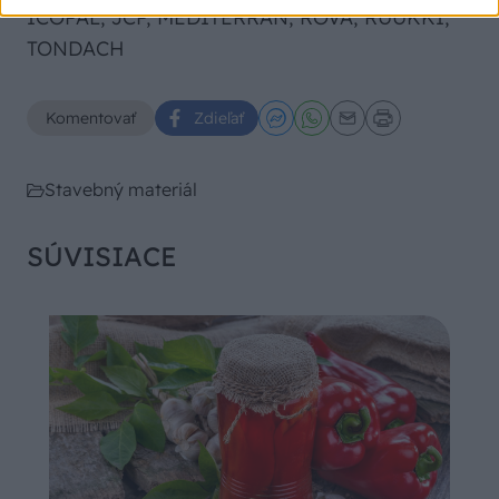
ICOPAL, JCP, MEDITERRAN, ROVA, RUUKKI,
TONDACH
Komentovať
Zdieľať
Stavebný materiál
SÚVISIACE