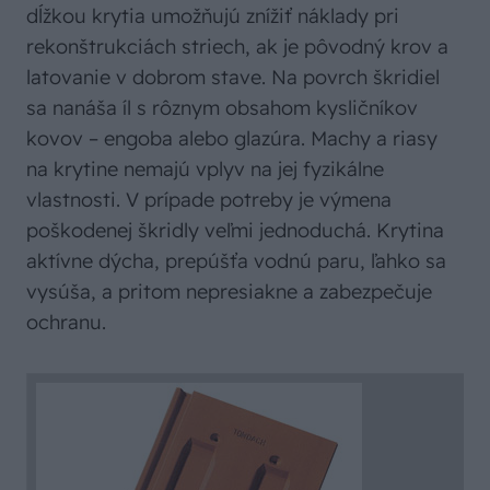
dĺžkou krytia umožňujú znížiť náklady pri
rekonštrukciách striech, ak je pôvodný krov a
latovanie v dobrom stave. Na povrch škridiel
sa nanáša íl s rôznym obsahom kysličníkov
kovov – engoba alebo glazúra. Machy a riasy
na krytine nemajú vplyv na jej fyzikálne
vlastnosti. V prípade potreby je výmena
poškodenej škridly veľmi jednoduchá. Krytina
aktívne dýcha, prepúšťa vodnú paru, ľahko sa
vysúša, a pritom nepresiakne a zabezpečuje
ochranu.