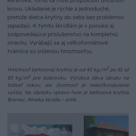
keramika. Tomu sa musí prispôsobiť únosnosť
krovu. Ukladanie je rýchle a jednoduché,
pretože dielce krytiny do seba bez problémov
zapadajú. K týmto škridlám je v ponuke aj
zodpovedajúce príslušenstvo na kompletnú
strechu. Vyrábajú sa aj veľkoformátové
tvárnice so zníženou hmotnosťou.
2
Hmotnosť betónovej krytiny je od 45 kg/m
po 81 až
2
83 kg/m
pre bobrovku. Výrobca dáva záruku na
tridsať rokov, ale životnosť je niekoľkonásobne
vyššia. Na obrázku vpravo hore je betónová krytina
Bramac: Rímska škridla – antik.