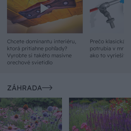
Chcete dominantu interiéru,
Prečo klasická iz
ktorá pritiahne pohľady?
potrubia v mrazo
Vyrobte si takéto masívne
ako to vyriešiť r
orechové svietidlo
ZÁHRADA