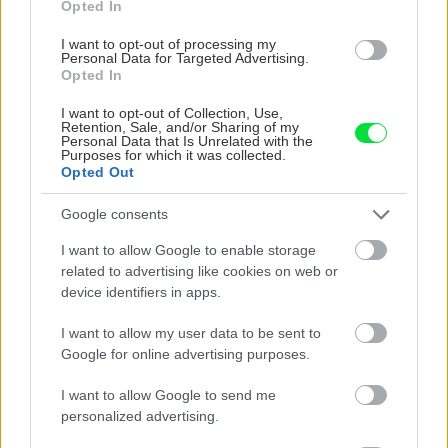
pre rôzne tvary a štýly strešných modelov.
Opted In
I want to opt-out of processing my
Personal Data for Targeted Advertising.
Príslušenstvo
Opted In
Všetky maloplošné skladané krytiny majú
I want to opt-out of Collection, Use,
podobné príslušenstvo. Tvorí ho: polovičná
Retention, Sale, and/or Sharing of my
Personal Data that Is Unrelated with the
škridla, krajné škridly, vetracie škridly, vetracie
Purposes for which it was collected.
Opted Out
pásy hrebeňa, resp. vetrací pás nárožia,
hliníkový pás úžľabia, ochranná mriežka,
Google consents
odkvapové plechy, poistná hydroizolačná fólia,
I want to allow Google to enable storage
protisnehová škridla, modulová nosná zostava,
related to advertising like cookies on web or
odkvapový systém a bleskozvodová hrebeňová
device identifiers in apps.
škridla. Odporúča sa pod strešnú krytinu vždy
I want to allow my user data to be sent to
použiť podstrešnú fóliu, čím sa zabráni
Google for online advertising purposes.
kondenzácii vlhkosti. K príslušenstvu patrí aj
I want to allow Google to send me
odkvapový systém, ochranné vetracie pásy,
personalized advertising.
vetracie komíniky, obojstranné lepiace pásky,