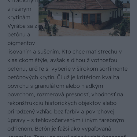
k tradičným
strešným
krytinám.
Vyrába sa z
betónu a
pigmentov
lisovaním a sušením. Kto chce mať strechu v
klasickom štýle, avšak s dlhou životnosťou
betónu, určite si vyberie v širokom sortimente
betónových krytín. Či už je kritériom kvalita
povrchu s granulátom alebo hladkým
povrchom, rozmerová presnosť, vhodnosť na
rekonštrukciu historických objektov alebo
prirodzený vzhľad bez farbív a povrchovej
úpravy – s tehlovočerveným i iným farebným
odtieňom. Betón je ťažší ako vypaľovaná