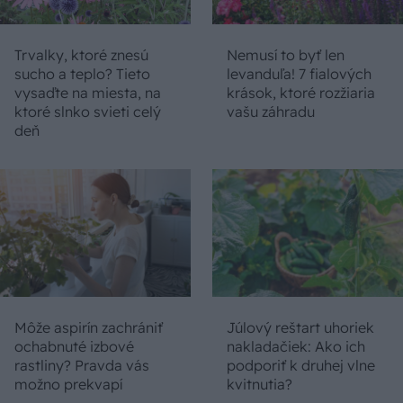
Trvalky, ktoré znesú
Nemusí to byť len
sucho a teplo? Tieto
levanduľa! 7 fialových
vysaďte na miesta, na
krások, ktoré rozžiaria
ktoré slnko svieti celý
vašu záhradu
deň
Môže aspirín zachrániť
Júlový reštart uhoriek
ochabnuté izbové
nakladačiek: Ako ich
rastliny? Pravda vás
podporiť k druhej vlne
možno prekvapí
kvitnutia?