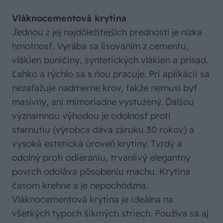
Vláknocementová krytina
Jednou z jej najdôležitejších predností je nízka
hmotnosť. Vyrába sa lisovaním z cementu,
vlákien buničiny, syntetických vlákien a prísad.
Ľahko a rýchlo sa s ňou pracuje. Pri aplikácii sa
nezaťažuje nadmerne krov, takže nemusí byť
masívny, ani mimoriadne vystužený. Ďalšou
významnou výhodou je odolnosť proti
starnutiu (výrobca dáva záruku 30 rokov) a
vysoká estetická úroveň krytiny. Tvrdý a
odolný proti odieraniu, trvanlivý elegantný
povrch odoláva pôsobeniu machu. Krytina
časom krehne a je nepochôdzna.
Vláknocementová krytina je ideálna na
všetkých typoch šikmých striech. Používa sa aj