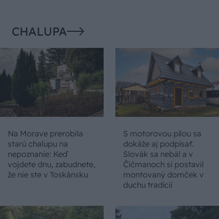
CHALUPA
Na Morave prerobila
S motorovou pílou sa
starú chalupu na
dokáže aj podpísať.
nepoznanie: Keď
Slovák sa nebál a v
vojdete dnu, zabudnete,
Čičmanoch si postavil
že nie ste v Toskánsku
montovaný domček v
duchu tradícií