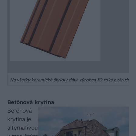
Na všetky keramické škridly dáva výrobca 3O rokov záručnú do
Betónová krytina
Betónová
krytina je
alternatívou