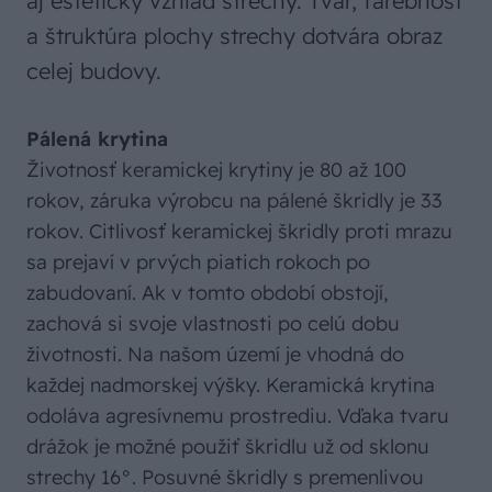
aj estetický vzhľad strechy. Tvar, farebnosť
a štruktúra plochy strechy dotvára obraz
celej budovy.
Pálená krytina
Životnosť keramickej krytiny je 80 až 100
rokov, záruka výrobcu na pálené škridly je 33
rokov. Citlivosť keramickej škridly proti mrazu
sa prejaví v prvých piatich rokoch po
zabudovaní. Ak v tomto období obstojí,
zachová si svoje vlastnosti po celú dobu
životnosti. Na našom území je vhodná do
každej nadmorskej výšky. Keramická krytina
odoláva agresívnemu prostrediu. Vďaka tvaru
drážok je možné použiť škridlu už od sklonu
strechy 16°. Posuvné škridly s premenlivou