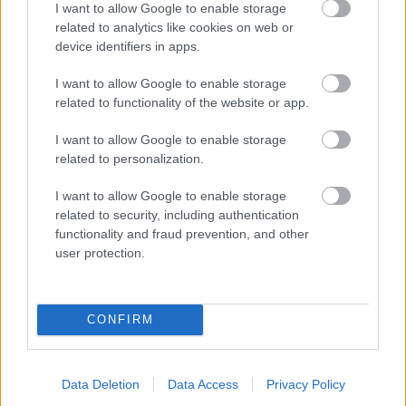
rozoberateľné a nerozoberateľné manžety a
I want to allow Google to enable storage
related to analytics like cookies on web or
opravné farby.
device identifiers in apps.
I want to allow Google to enable storage
Okrem bežných doplnkov sa odporúča použiť
related to functionality of the website or app.
pod plechové strešné krytiny pás na
obmedzenie hluku vznikajúceho dopadom
I want to allow Google to enable storage
related to personalization.
dažďa na strechu. Tesnenia sú potrebné pre
strešné hrebene, nárožia a úžľabia strechy.
I want to allow Google to enable storage
Tesniace prvky zabezpečujú vetranie strešného
related to security, including authentication
functionality and fraud prevention, and other
plášťa. Ako spojovací materiál sa používajú
user protection.
samorezné skrutky s podložkami vo farbách
strešných krytín a ich špeciálny tvar urýchľuje a
zjednodušuje samotnú montáž.
CONFIRM
Text: Ing. Želmíra Kováčiková
Data Deletion
Data Access
Privacy Policy
Fotografie: BRAMAC, CEMBRIT, FIERA,