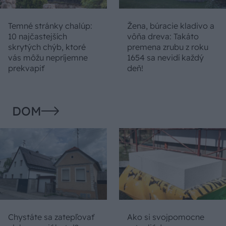
Temné stránky chalúp:
Žena, búracie kladivo a
10 najčastejších
vôňa dreva: Takáto
skrytých chýb, ktoré
premena zrubu z roku
vás môžu nepríjemne
1654 sa nevidí každý
prekvapiť
deň!
DOM
Chystáte sa zatepľovať
Ako si svojpomocne