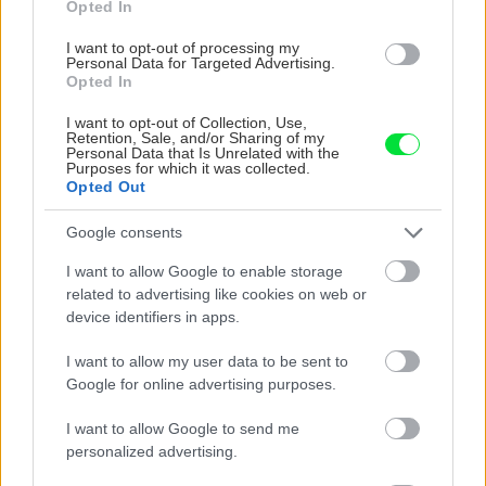
Opted In
Zásady pestovania
I want to opt-out of processing my
strukovín
Personal Data for Targeted Advertising.
Opted In
I want to opt-out of Collection, Use,
Retention, Sale, and/or Sharing of my
Rekonštrukcia interiéru
Personal Data that Is Unrelated with the
Purposes for which it was collected.
Opted Out
Ako zvládnúť izoláciu
kúpeľne svojpomocne?
Google consents
I want to allow Google to enable storage
related to advertising like cookies on web or
Zelenina a ovocie
device identifiers in apps.
Pestujete reďkovky, ale
nemajú poriadny koreň?
I want to allow my user data to be sent to
Pravdepodobne robíte
Google for online advertising purposes.
niektorú z týchto chýb
I want to allow Google to send me
personalized advertising.