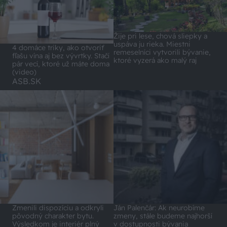
Žije pri lese, chová sliepky a
uspáva ju rieka. Miestni
4 domáce triky, ako otvoriť
remeselníci vytvorili bývanie,
fľašu vína aj bez vývrtky. Stačí
ktoré vyzerá ako malý raj
pár vecí, ktoré už máte doma
(video)
ASB.SK
Zmenili dispozíciu a odkryli
Ján Palenčár: Ak neurobíme
pôvodný charakter bytu.
zmeny, stále budeme najhorší
Výsledkom je interiér plný
v dostupnosti bývania