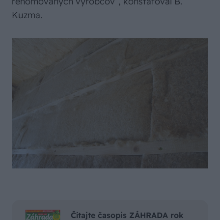
renomovaných výrobcov“, konštatoval B.
Kuzma.
Čítajte časopis ZÁHRADA rok