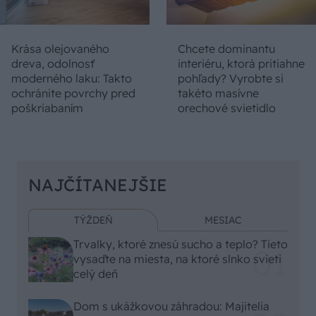
Krása olejovaného
Chcete dominantu
dreva, odolnosť
interiéru, ktorá pritiahne
moderného laku: Takto
pohľady? Vyrobte si
ochránite povrchy pred
takéto masívne
poškriabaním
orechové svietidlo
NAJČÍTANEJŠIE
TÝŽDEŇ
MESIAC
Trvalky, ktoré znesú sucho a teplo? Tieto
vysaďte na miesta, na ktoré slnko svieti
celý deň
Dom s ukážkovou záhradou: Majitelia