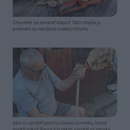
Chystáte sa zavárať kápiu? Táto chyba ju
premení na nevábne mäkkú hmotu
Ako si vyrobiť poctivú brezovú metlu, ktorá
vydrží roky? Pavol ich takto vyrobil už stovky