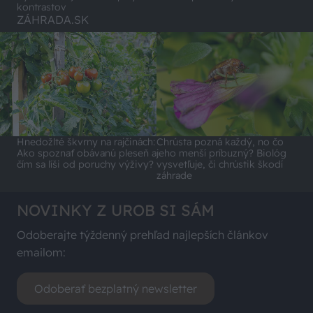
kontrastov
ZÁHRADA.SK
Hnedožlté škvrny na rajčinách:
Chrústa pozná každý, no čo
Ako spoznať obávanú pleseň a
jeho menší príbuzný? Biológ
čím sa líši od poruchy výživy?
vysvetľuje, či chrústik škodí
záhrade
NOVINKY Z UROB SI SÁM
Odoberajte týždenný prehľad najlepších článkov
emailom:
Odoberať bezplatný newsletter