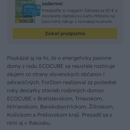
zadarmo!
Predplaťte si magazín Záhrada za 20 € a
dostanete darčekovú kartu Möbelix na
ľubovolný nákup v rovnakej hodnote.
Získať predplatné
Poukázal aj na to, že o energeticky pasívne
domy z radu ECOCUBE sa neustále rozširuje
záujem zo strany slovenských občanov i
zahraničných. ForDom realizoval za posledné
roky desiatky stavieb rodinných domov
ECOCUBE v Bratislavskom, Trnavskom,
Nitrianskom, Banskobystrickom, Žilinskom,
Košickom a Prešovskom kraji. Presadil sa s
nimi aj v Rakúsku.