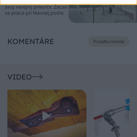
Spišská Nová Ves vylepšuje
svoj verejný priestor. Začali
sa práce pri hlavnej pošte
KOMENTÁRE
Pridať
komentár
VIDEO