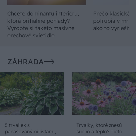
Chcete dominantu interiéru,
Prečo klasická iz
ktorá pritiahne pohľady?
potrubia v mrazo
Vyrobte si takéto masívne
ako to vyriešiť r
orechové svietidlo
ZÁHRADA
5 trvaliek s
Trvalky, ktoré znesú
panašovanými listami,
sucho a teplo? Tieto