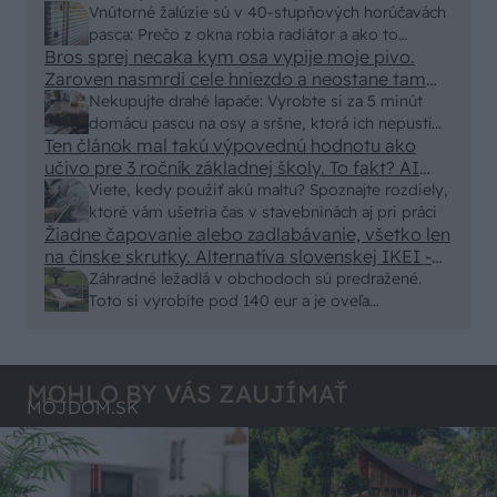
vonkajšieho tienenia na spôsob markízy
Vnútorné žalúzie sú v 40-stupňových horúčavách
250x150cm. Čínsky predajcovia idú okolo 100
pasca: Prečo z okna robia radiátor a ako to
eur kus.
Bros sprej necaka kym osa vypije moje pivo.
vyriešiť za pár eur?
Zaroven nasmrdi cele hniezdo a neostane tam
nic zive. Vasa pasca naucinke moc efektivne.
Nekupujte drahé lapače: Vyrobte si za 5 minút
Skor pritiahne slimaky
domácu pascu na osy a sršne, ktorá ich nepustí
Ten článok mal takú výpovednú hodnotu ako
von
učivo pre 3 ročník základnej školy. To fakt? AI
alebo nejaka kniha z VŠ? Dnešné rychlotvrdnuce
Viete, kedy použiť akú maltu? Spoznajte rozdiely,
malty - pevnosť 40 Mpa a doba schnutia tak 15
ktoré vám ušetria čas v stavebninách aj pri práci
minut , k tomu vodotesné s kryštálikou. A rozdiel
Žiadne čapovanie alebo zadlabávanie, všetko len
na čínske skrutky. Alternatíva slovenskej IKEI -
- schnutie a zretie. Nič?
čo sa týka pevnosti. Autor si nedal veľa námahy s
Záhradné ležadlá v obchodoch sú predražené.
remeselným spracovaním, škoda. No lepšie než
Toto si vyrobíte pod 140 eur a je oveľa
ten odpad z DTD predávaný v Kauflande alebo
pohodlnejšie!
Lídli.
MOHLO BY VÁS ZAUJÍMAŤ
MÔJDOM.SK