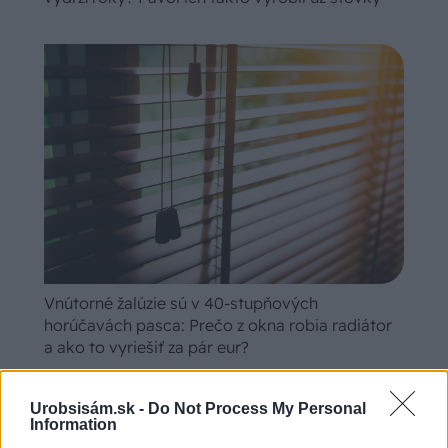
Vnútorné žalúzie sú v 40-stupňových
horúčavách pasca: Prečo z okna robia radiátor
a ako to vyriešiť za pár eur?
Urobsisám.sk -
Do Not Process My Personal
Information
Chalupa