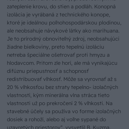
zateplenie krovu, do stien a podláh. Konopná
izolácia je vyrábaná z technického konope,
ktoré je ideálnou poľnohospodárskou plodinou,
ale neobsahuje návykové látky ako marihuana.
Je to prírodný obnoviteľný zdroj, neobsahujúci
žiadne bielkoviny, preto tepelnú izoláciu
netreba špeciálne ošetrovať proti hmyzu a
hlodavcom. Pritom zle horí, ale má vynikajúcu
difúznu priepustnosť a schopnosť
redistribuovať vlhkosť. Môže sa vyrovnať až s
20 % vlhkosťou bez straty tepelno- izolačných
vlastností, kým minerálna vlna stráca tieto
vlastnosti už po prekročení 2 % vlhkosti. Na
stavebné účely sa používa vo forme izolačných
dosiek a rohoží, alebo aj voľne sypané do
uzavretých priestorov“, vysvetlil B. Kuzma.