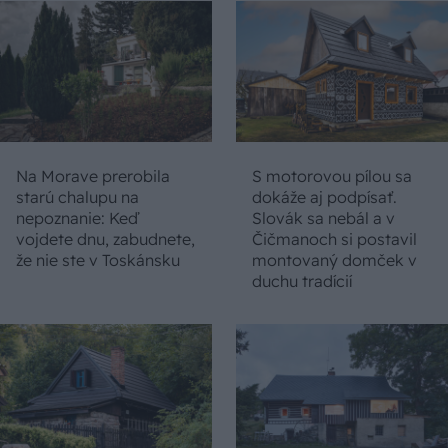
Na Morave prerobila
S motorovou pílou sa
starú chalupu na
dokáže aj podpísať.
nepoznanie: Keď
Slovák sa nebál a v
vojdete dnu, zabudnete,
Čičmanoch si postavil
že nie ste v Toskánsku
montovaný domček v
duchu tradícií