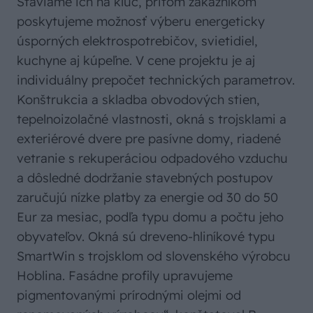
Staviame ich na kľúč, pritom zákazníkom
poskytujeme možnosť výberu energeticky
úsporných elektrospotrebičov, svietidiel,
kuchyne aj kúpeľne. V cene projektu je aj
individuálny prepočet technických parametrov.
Konštrukcia a skladba obvodových stien,
tepelnoizolačné vlastnosti, okná s trojsklami a
exteriérové dvere pre pasívne domy, riadené
vetranie s rekuperáciou odpadového vzduchu
a dôsledné dodržanie stavebných postupov
zaručujú nízke platby za energie od 30 do 50
Eur za mesiac, podľa typu domu a počtu jeho
obyvateľov. Okná sú dreveno-hliníkové typu
SmartWin s trojsklom od slovenského výrobcu
Hoblina. Fasádne profily upravujeme
pigmentovanými prírodnými olejmi od