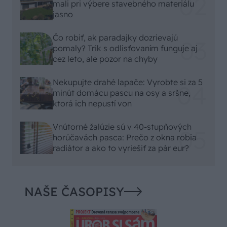
mali pri výbere stavebného materiálu
jasno
Čo robiť, ak paradajky dozrievajú
pomaly? Trik s odlisťovaním funguje aj
cez leto, ale pozor na chyby
Nekupujte drahé lapače: Vyrobte si za 5
minút domácu pascu na osy a sršne,
ktorá ich nepustí von
Vnútorné žalúzie sú v 40-stupňových
horúčavách pasca: Prečo z okna robia
radiátor a ako to vyriešiť za pár eur?
NAŠE ČASOPISY