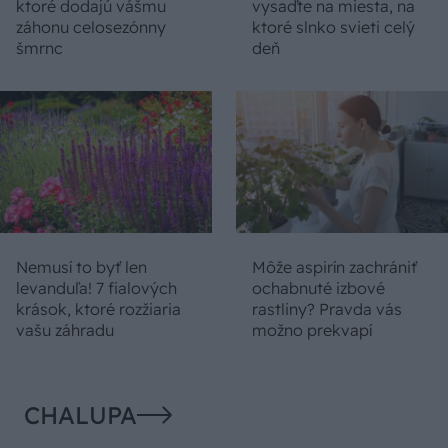
ktoré dodajú vášmu
vysaďte na miesta, na
záhonu celosezónny
ktoré slnko svieti celý
šmrnc
deň
Nemusí to byť len
Môže aspirín zachrániť
levanduľa! 7 fialových
ochabnuté izbové
krások, ktoré rozžiaria
rastliny? Pravda vás
vašu záhradu
možno prekvapí
CHALUPA