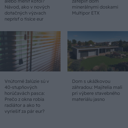
alebo meniť kotol?
zatepliť dom
Návod, ako v nových
minerálnymi doskami
dotačných výzvach
Multipor ETX
neprísť o tisíce eur
Vnútorné žalúzie sú v
Dom s ukážkovou
40-stupňových
záhradou: Majitelia mali
horúčavách pasca:
pri výbere stavebného
Prečo z okna robia
materiálu jasno
radiátor a ako to
vyriešiť za pár eur?