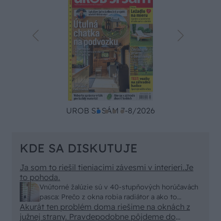
UROB SI SÁM 7-8/2026
KDE SA DISKUTUJE
Ja som to riešil tieniacimi závesmi v interieri.Je
to pohoda.
Vnútorné žalúzie sú v 40-stupňových horúčavách
pasca: Prečo z okna robia radiátor a ako to
Akurát ten problém doma riešime na oknách z
vyriešiť za pár eur?
južnej strany. Pravdepodobne pôjdeme do