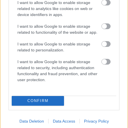
I want to allow Google to enable storage
Miliónová investícia do 45-
ASB.sk
related to analytics like cookies on web or
ročnej budovy Úradu vlády
device identifiers in apps.
SR: Objektu ponecháme
pôvodný výraz, sľubuje
I want to allow Google to enable storage
Kami Profit a ukazuje
related to functionality of the website or app.
budúci vizuál
ASB.sk
I want to allow Google to enable storage
Zakázali jednorazové
related to personalization.
plastové tašky, ich náhrada
však zvýšila spotrebu
I want to allow Google to enable storage
plastov aj emisie
related to security, including authentication
functionality and fraud prevention, and other
user protection.
Gurmán
Zemiaková kaša, čo s ňou?
Tomuto sa vyhnite pri jej
CONFIRM
príprave
Data Deletion
Data Access
Privacy Policy
ASB.sk