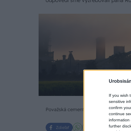
odpovedí sme vyžrebovali pána Rób
Urobsisám
If you wish 
sensitive in
confirm you
Považská cementáreň, Ladce
continue se
information 
further disc
Zdieľať