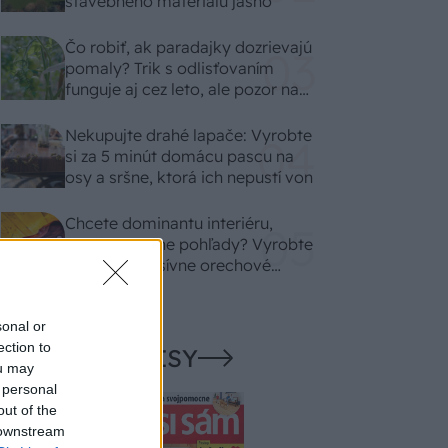
stavebného materiálu jasno
Čo robiť, ak paradajky dozrievajú
pomaly? Trik s odlisťovaním
funguje aj cez leto, ale pozor na
chyby
Nekupujte drahé lapače: Vyrobte
si za 5 minút domácu pascu na
osy a sršne, ktorá ich nepustí von
Chcete dominantu interiéru,
ktorá pritiahne pohľady? Vyrobte
si takéto masívne orechové
svietidlo
sonal or
ection to
NAŠE ČASOPISY
ou may
 personal
out of the
 downstream