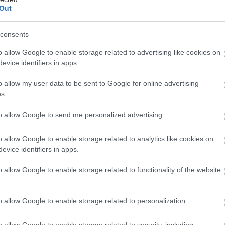
ťaže
Stavebný materiál
Out
consents
o allow Google to enable storage related to advertising like cookies on
evice identifiers in apps.
o allow my user data to be sent to Google for online advertising
s.
x
6 tipov, ako môžete upraviť vlastnosti betónu
to allow Google to send me personalized advertising.
o allow Google to enable storage related to analytics like cookies on
lity
Stavebný materiál
evice identifiers in apps.
o allow Google to enable storage related to functionality of the website
o allow Google to enable storage related to personalization.
o allow Google to enable storage related to security, including