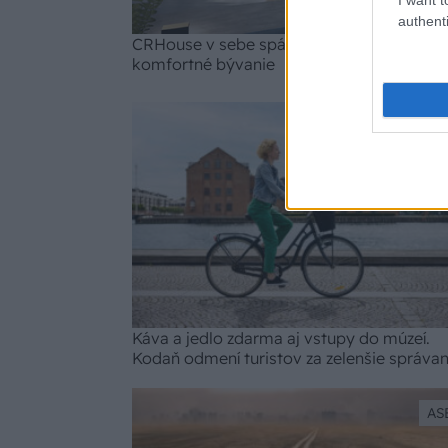
authenti
CRHouse v sebe spája kreativitu a kvalitu 
komfortné bývanie
AS
Káva a jedlo zdarma aj vstupy do múzeí.
Kodaň odmení turistov za zelenšie správan
AS