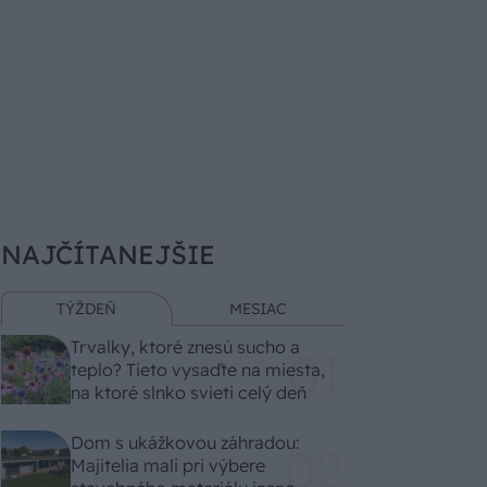
NAJČÍTANEJŠIE
TÝŽDEŇ
MESIAC
Trvalky, ktoré znesú sucho a
teplo? Tieto vysaďte na miesta,
na ktoré slnko svieti celý deň
Dom s ukážkovou záhradou:
Majitelia mali pri výbere