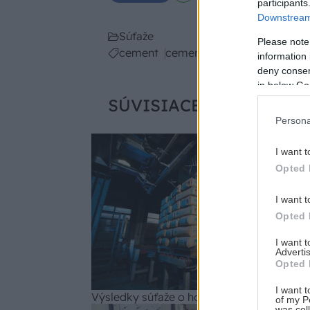
participants
Downstream 
Súťaže
Please note
cement
cementáreň
information 
deny consent
in below Go
SÚVISIACE
Persona
Sú
I want t
Opted 
I want t
Opted 
I want 
Advertis
Opted 
I want t
Výsledky súťaže o horu cementu
of my P
was col