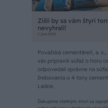
Zišli by sa vám štyri to
nevyhrali!
7. júna 2023
Považská cementáreň, a. s.
vás pripravili súťaž o horu
odpovedali správne na súťaž
žrebovania o 4 tony cementu
Ladce.
Ďakujeme všetkým, ktorí sa zapoji