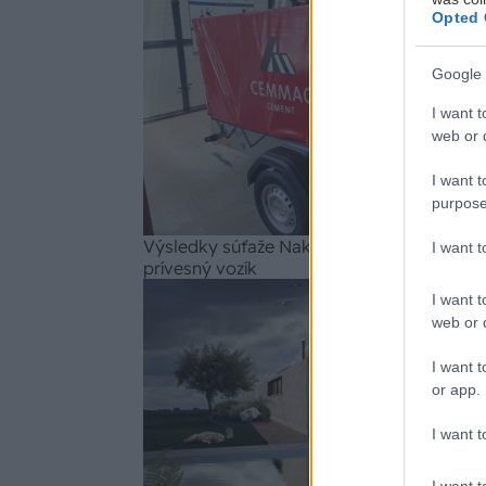
Sú
Opted 
Google 
I want t
web or d
I want t
purpose
Výsledky súťaže Nakúp cement a vyhraj 5
I want 
prívesný vozík
I want t
Aktua
web or d
I want t
or app.
I want t
I want t