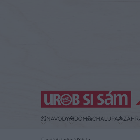
NÁVODY
DOM
CHALUPA
ZÁHR
Úvod
Aktuality
Súťaže