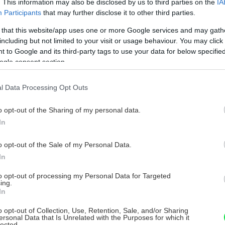
. This information may also be disclosed by us to third parties on the
IA
Participants
that may further disclose it to other third parties.
 that this website/app uses one or more Google services and may gath
including but not limited to your visit or usage behaviour. You may click 
 to Google and its third-party tags to use your data for below specifi
ogle consent section.
l Data Processing Opt Outs
ťaže
Aktuality
o opt-out of the Sharing of my personal data.
In
o opt-out of the Sale of my Personal Data.
In
to opt-out of processing my Personal Data for Targeted
ing.
In
o opt-out of Collection, Use, Retention, Sale, and/or Sharing
Nový dizajn pevnej značky
ersonal Data that Is Unrelated with the Purposes for which it
lected.