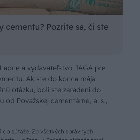
ny cementu? Pozrite sa, či ste
, Ladce a vydavateľstvo JAGA pre
 cementu. Ak ste do konca mája
nú otázku, boli ste zaradení do
 od Považskej cementárne, a. s.,
li do súťaže. Zo všetkých správnych