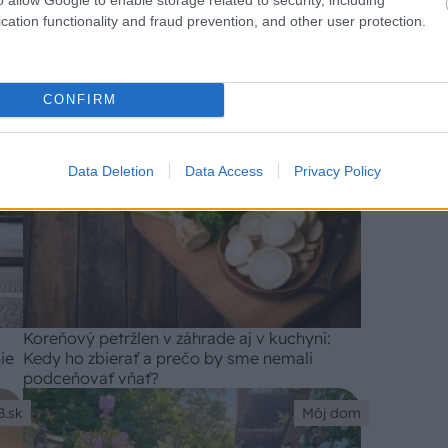
cation functionality and fraud prevention, and other user protection.
pre
Danucem prináša inovatívnu eko-klasifikáciu
svojich cementov
CONFIRM
B.sk
Záhrada
Data Deletion
Data Access
Privacy Policy
Koreňový petržlen v záhrade aj v kuchyni:
ie
Kedy ho zbierať a prečo by sme nemali
podceňovať vňať?
B.sk
Môj dom