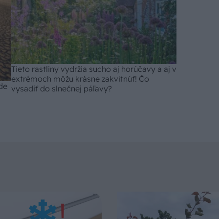
Tieto rastliny vydržia sucho aj horúčavy a aj v
extrémoch môžu krásne zakvitnúť! Čo
de
vysadiť do slnečnej páľavy?