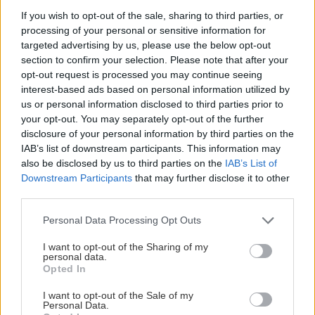
KOMENTÁRE
Pridať
komentár
If you wish to opt-out of the sale, sharing to third parties, or
processing of your personal or sensitive information for
targeted advertising by us, please use the below opt-out
section to confirm your selection. Please note that after your
opt-out request is processed you may continue seeing
interest-based ads based on personal information utilized by
VIDEO
us or personal information disclosed to third parties prior to
your opt-out. You may separately opt-out of the further
disclosure of your personal information by third parties on the
IAB’s list of downstream participants. This information may
also be disclosed by us to third parties on the
IAB’s List of
Downstream Participants
that may further disclose it to other
third parties.
Please note that this website/app uses one or more Google
Personal Data Processing Opt Outs
services and may gather and store information including but
not limited to your visit or usage behaviour. You may click to
I want to opt-out of the Sharing of my
personal data.
grant or deny consent to Google and its third-party tags to
Chcete dominantu interiéru,
Prečo klasická iz
Opted In
use your data for below specified purposes in below Google
ktorá pritiahne pohľady?
potrubia v mrazo
consent section.
I want to opt-out of the Sale of my
Vyrobte si takéto masívne
ako to vyriešiť r
Personal Data.