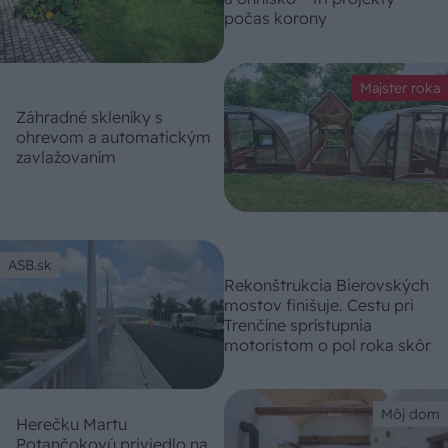
počas korony
Majster roka
Záhradné skleníky s
ohrevom a automatickým
zavlažovaním
ASB.sk
Rekonštrukcia Bierovských
mostov finišuje. Cestu pri
Trenčíne sprístupnia
motoristom o pol roka skôr
Môj dom
Herečku Martu
Potančokovú priviedlo na