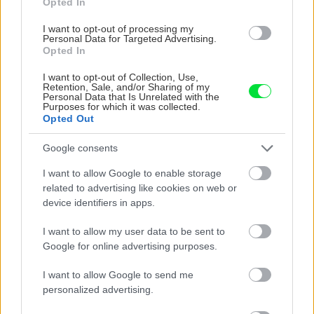
orechové svietidlo
Opted In
I want to opt-out of processing my
Personal Data for Targeted Advertising.
Opted In
ZÁHRADA
I want to opt-out of Collection, Use,
Retention, Sale, and/or Sharing of my
Personal Data that Is Unrelated with the
Purposes for which it was collected.
Opted Out
Google consents
I want to allow Google to enable storage
related to advertising like cookies on web or
device identifiers in apps.
Trvalky, ktoré znesú
Nemusí to byť len
sucho a teplo? Tieto
levanduľa! 7 fialových
I want to allow my user data to be sent to
vysaďte na miesta, na
krások, ktoré rozžiaria
Google for online advertising purposes.
ktoré slnko svieti celý
vašu záhradu
deň
I want to allow Google to send me
personalized advertising.