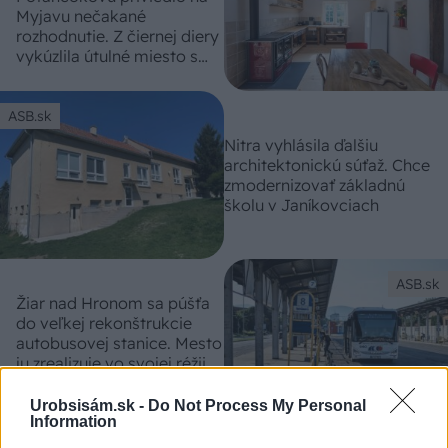
Myjavu nečakané
rozhodnutie. Z čiernej diery
vykúzlila útulné miesto s
vidieckym čarom
ASB.sk
Nitra vyhlásila ďalšiu
architektonickú súťaž. Chce
zmodernizovať základnú
školu v Janíkovciach
ASB.sk
Žiar nad Hronom sa púšťa
do veľkej rekonštrukcie
autobusovej stanice. Mesto
ju zrealizuje vo svojej réžii
Urobsisám.sk -
Do Not Process My Personal
Information