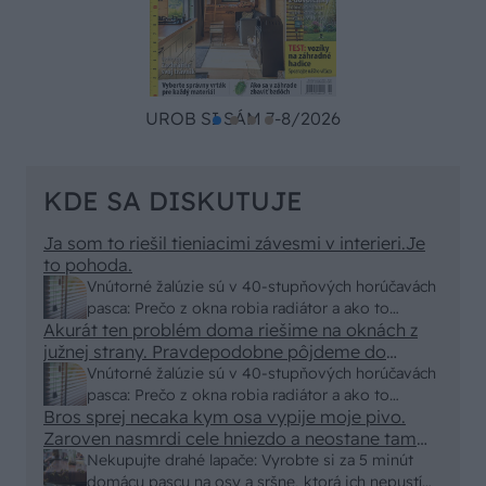
UROB SI SÁM 7-8/2026
KDE SA DISKUTUJE
Ja som to riešil tieniacimi závesmi v interieri.Je
to pohoda.
Vnútorné žalúzie sú v 40-stupňových horúčavách
pasca: Prečo z okna robia radiátor a ako to
Akurát ten problém doma riešime na oknách z
vyriešiť za pár eur?
južnej strany. Pravdepodobne pôjdeme do
vonkajšieho tienenia na spôsob markízy
Vnútorné žalúzie sú v 40-stupňových horúčavách
250x150cm. Čínsky predajcovia idú okolo 100
pasca: Prečo z okna robia radiátor a ako to
eur kus.
Bros sprej necaka kym osa vypije moje pivo.
vyriešiť za pár eur?
Zaroven nasmrdi cele hniezdo a neostane tam
nic zive. Vasa pasca naucinke moc efektivne.
Nekupujte drahé lapače: Vyrobte si za 5 minút
Skor pritiahne slimaky
domácu pascu na osy a sršne, ktorá ich nepustí