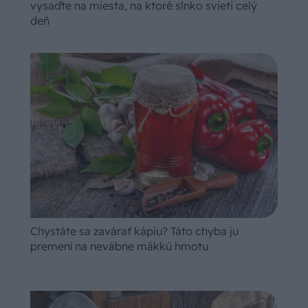
vysaďte na miesta, na ktoré slnko svieti celý
deň
Chystáte sa zavárať kápiu? Táto chyba ju
premení na nevábne mäkkú hmotu