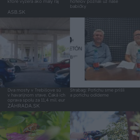
hotelov poznali už naše
ktoré vyzerá ako malý raj
babičky
ASB.SK
Dva mosty v Trebišove sú
Strabag: Potichu sme prišli
v havarijnom stave. Čaká ich
a potichu odídeme
oprava spolu za 11,4 mil. eur
ZÁHRADA.SK