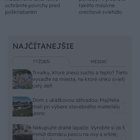
ochránite povrchy pred
takéto masívne
poškriabaním
orechové svietidlo
NAJČÍTANEJŠIE
TÝŽDEŇ
MESIAC
Trvalky, ktoré znesú sucho a teplo? Tieto
vysaďte na miesta, na ktoré slnko svieti
celý deň
Dom s ukážkovou záhradou: Majitelia
mali pri výbere stavebného materiálu
jasno
Nekupujte drahé lapače: Vyrobte si za 5
minút domácu pascu na osy a sršne,