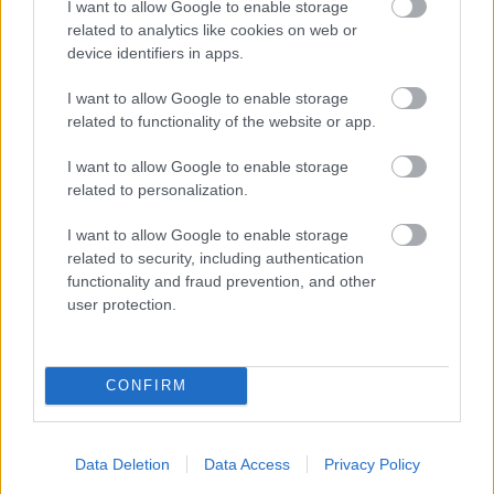
I want to allow Google to enable storage
related to analytics like cookies on web or
device identifiers in apps.
I want to allow Google to enable storage
related to functionality of the website or app.
Môže aspirín zachrániť
Júlový reštart uhoriek
I want to allow Google to enable storage
ochabnuté izbové
nakladačiek: Ako ich
related to personalization.
rastliny? Pravda vás
podporiť k druhej vlne
I want to allow Google to enable storage
možno prekvapí
kvitnutia?
related to security, including authentication
functionality and fraud prevention, and other
user protection.
CHALUPA
CONFIRM
Data Deletion
Data Access
Privacy Policy