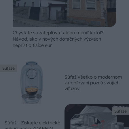
Chystáte sa zatepľovať alebo meniť kotol?
Návod, ako v nových dotačných výzvach
neprísť o tisíce eur
Súťaže
Súťaž Všetko o modernom
zatepľovaní pozná svojich
víťazov
Súťaže
Súťaž – Získajte elektrické
vykurovanie ZDARMA!