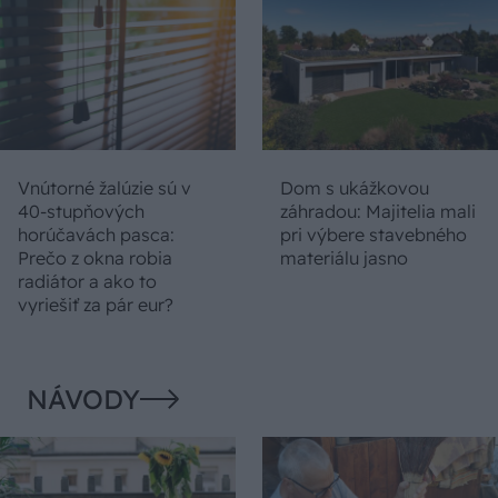
Vnútorné žalúzie sú v
Dom s ukážkovou
40-stupňových
záhradou: Majitelia mali
horúčavách pasca:
pri výbere stavebného
Prečo z okna robia
materiálu jasno
radiátor a ako to
vyriešiť za pár eur?
NÁVODY