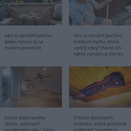
Ako si zariadiť balkón
Ako si vyrobiť poctivú
alebo terasu aj na
brezovú metlu, ktorá
malom priestore
vydrží roky? Pavol ich
takto vyrobil už stovky
Krása olejovaného
Chcete dominantu
dreva, odolnosť
interiéru, ktorá pritiahne
moderného laku: Takto
pohľady? Vyrobte si