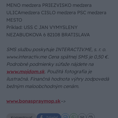
MENO medzera PRIEZVISKO medzera
ULICAmedzera CISLO medzera PSC medzera
MESTO
Príklad: USS C JAN VYMYSLENY
NEZABUDKOVA 6 82108 BRATISLAVA
SMS službu poskytuje INTERACTIV.ME, s. r. o.
www.interactiv.me Cena spätnej SMS je 0,50 €.
Podrobné podmienky súťaže nájdete na
www.mojdom.sk
. Použitá fotografia je
ilustračná. Finančná hodnota výhry zodpovedá
bežným maloobchodným cenám.
www.bonaspraymop.sk
–>
Komentovať
Zdieľať