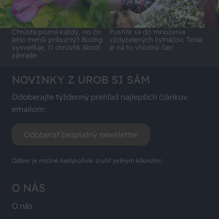
Chrústa pozná každý, no čo
Pustite sa do množenia
jeho menší príbuzný? Biológ
vždyzelených listnáčov. Teraz
vysvetľuje, či chrústik škodí
je na to vhodný čas!
záhrade
NOVINKY Z UROB SI SÁM
Odoberajte týždenný prehľad najlepších článkov
emailom:
Odoberať bezplatný newsletter
Odber je možné kedykoľvek zrušiť jedným kliknutím.
O NÁS
O nás