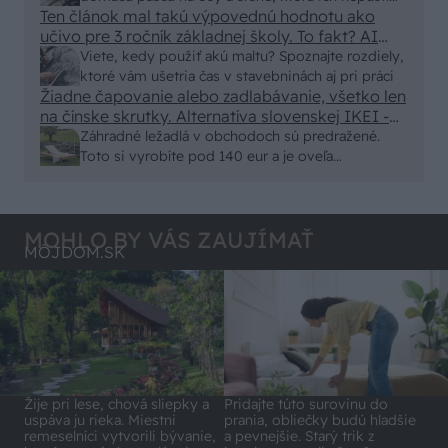
Ten článok mal takú výpovednú hodnotu ako
von
učivo pre 3 ročník základnej školy. To fakt? AI
alebo nejaka kniha z VŠ? Dnešné rychlotvrdnuce
Viete, kedy použiť akú maltu? Spoznajte rozdiely,
malty - pevnosť 40 Mpa a doba schnutia tak 15
ktoré vám ušetria čas v stavebninách aj pri práci
minut , k tomu vodotesné s kryštálikou. A rozdiel
Žiadne čapovanie alebo zadlabávanie, všetko len
na čínske skrutky. Alternatíva slovenskej IKEI -
- schnutie a zretie. Nič?
čo sa týka pevnosti. Autor si nedal veľa námahy s
Záhradné ležadlá v obchodoch sú predražené.
remeselným spracovaním, škoda. No lepšie než
Toto si vyrobíte pod 140 eur a je oveľa
ten odpad z DTD predávaný v Kauflande alebo
pohodlnejšie!
Lídli.
MOHLO BY VÁS ZAUJÍMAŤ
MÔJDOM.SK
Pridajte túto surovinu do
Žije pri lese, chová sliepky a
prania, obliečky budú hladšie
uspáva ju rieka. Miestni
a pevnejšie. Starý trik z
remeselníci vytvorili bývanie,