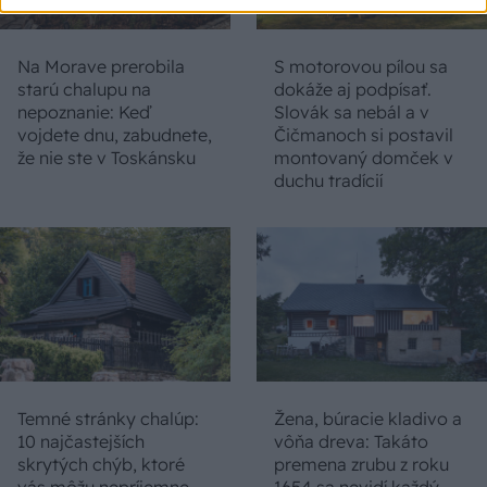
Na Morave prerobila
S motorovou pílou sa
starú chalupu na
dokáže aj podpísať.
nepoznanie: Keď
Slovák sa nebál a v
vojdete dnu, zabudnete,
Čičmanoch si postavil
že nie ste v Toskánsku
montovaný domček v
duchu tradícií
Temné stránky chalúp:
Žena, búracie kladivo a
10 najčastejších
vôňa dreva: Takáto
skrytých chýb, ktoré
premena zrubu z roku
vás môžu nepríjemne
1654 sa nevidí každý