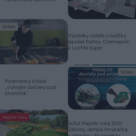
Súťaže
Výsledky súťaže o balíčky
lepidiel Pattex, Chemoprén
a Loctite Super
Súťaže
Podmienky súťaže
„Vyhrajte darčeky pod
stromček“
Majster roka
Súťaž Majster roka 2021:
Záhony, detská šmýkačka
a ohnisko – tri projekty