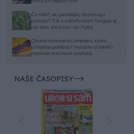
ktorá ich nepustí von
Čo robiť, ak paradajky dozrievajú
pomaly? Trik s odlisťovaním funguje aj
cez leto, ale pozor na chyby
Chcete dominantu interiéru, ktorá
pritiahne pohľady? Vyrobte si takéto
masívne orechové svietidlo
NAŠE ČASOPISY