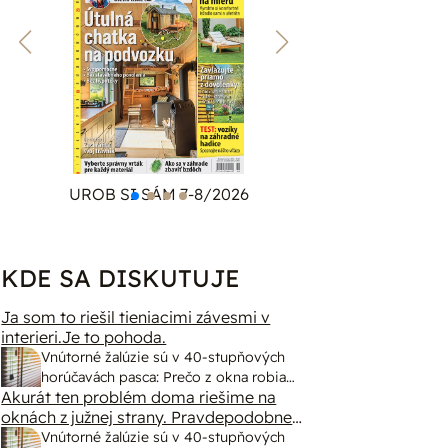
UROB SI SÁM 7-8/2026
ZÁHRA
KDE SA DISKUTUJE
Ja som to riešil tieniacimi závesmi v
interieri.Je to pohoda.
Vnútorné žalúzie sú v 40-stupňových
horúčavách pasca: Prečo z okna robia
Akurát ten problém doma riešime na
radiátor a ako to vyriešiť za pár eur?
oknách z južnej strany. Pravdepodobne
pôjdeme do vonkajšieho tienenia na
Vnútorné žalúzie sú v 40-stupňových