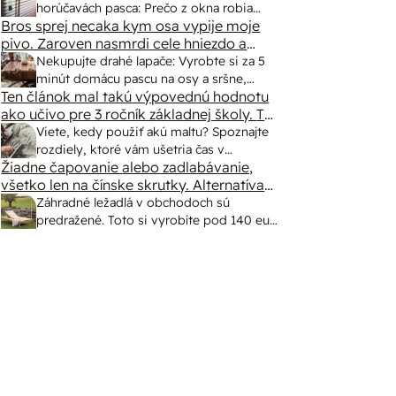
spôsob markízy 250x150cm. Čínsky
horúčavách pasca: Prečo z okna robia
predajcovia idú okolo 100 eur kus.
Bros sprej necaka kym osa vypije moje
radiátor a ako to vyriešiť za pár eur?
pivo. Zaroven nasmrdi cele hniezdo a
neostane tam nic zive. Vasa pasca
Nekupujte drahé lapače: Vyrobte si za 5
naucinke moc efektivne. Skor pritiahne
minút domácu pascu na osy a sršne,
slimaky
Ten článok mal takú výpovednú hodnotu
ktorá ich nepustí von
ako učivo pre 3 ročník základnej školy. To
fakt? AI alebo nejaka kniha z VŠ? Dnešné
Viete, kedy použiť akú maltu? Spoznajte
rychlotvrdnuce malty - pevnosť 40 Mpa a
rozdiely, ktoré vám ušetria čas v
doba schnutia tak 15 minut , k tomu
Žiadne čapovanie alebo zadlabávanie,
stavebninách aj pri práci
vodotesné s kryštálikou. A rozdiel -
všetko len na čínske skrutky. Alternatíva
slovenskej IKEI - čo sa týka pevnosti.
schnutie a zretie. Nič?
Záhradné ležadlá v obchodoch sú
Autor si nedal veľa námahy s remeselným
predražené. Toto si vyrobíte pod 140 eur
spracovaním, škoda. No lepšie než ten
a je oveľa pohodlnejšie!
odpad z DTD predávaný v Kauflande
alebo Lídli.