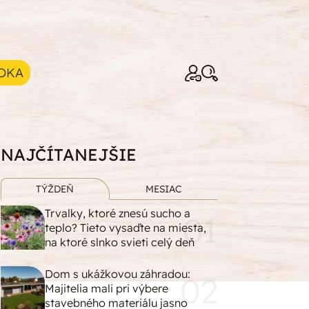
OKA
NAJČÍTANEJŠIE
TÝŽDEŇ
MESIAC
Trvalky, ktoré znesú sucho a
teplo? Tieto vysaďte na miesta,
na ktoré slnko svieti celý deň
Dom s ukážkovou záhradou:
Majitelia mali pri výbere
stavebného materiálu jasno