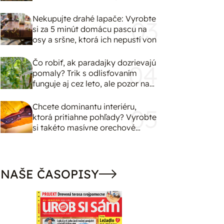
Nekupujte drahé lapače: Vyrobte
si za 5 minút domácu pascu na
osy a sršne, ktorá ich nepustí von
Čo robiť, ak paradajky dozrievajú
pomaly? Trik s odlisťovaním
funguje aj cez leto, ale pozor na
chyby
Chcete dominantu interiéru,
ktorá pritiahne pohľady? Vyrobte
si takéto masívne orechové
svietidlo
NAŠE ČASOPISY