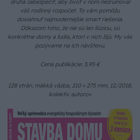
druhá zabezpečiť, aby život v ňom nezruinoval
váš rodinný rozpočet. To vám pomôžu
dosiahnuť najmodernejšie smart riešenia.
Dôkazom toho, že nie sú len ilúziou, sú
konkrétne domy a ľudia, ktorí v nich žijú. My vás
pozývame na ich návštevu.
Cena publikácie: 3,95 €
128 strán, mäkká väzba, 210 × 275 mm, 12/2018,
kolektív autorov