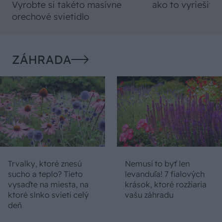
Vyrobte si takéto masívne
ako to vyriešiť r
orechové svietidlo
ZÁHRADA
Trvalky, ktoré znesú
Nemusí to byť len
sucho a teplo? Tieto
levanduľa! 7 fialových
vysaďte na miesta, na
krások, ktoré rozžiaria
ktoré slnko svieti celý
vašu záhradu
deň