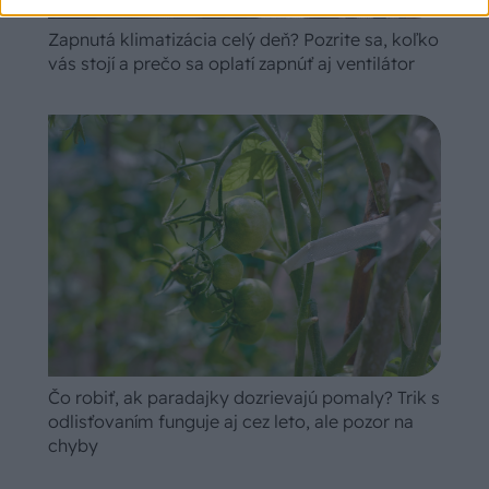
Zapnutá klimatizácia celý deň? Pozrite sa, koľko
vás stojí a prečo sa oplatí zapnúť aj ventilátor
Čo robiť, ak paradajky dozrievajú pomaly? Trik s
odlisťovaním funguje aj cez leto, ale pozor na
chyby