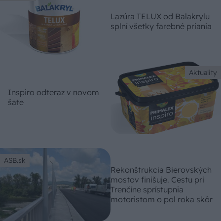
Lazúra TELUX od Balakrylu
splní všetky farebné priania
Aktuality
Inspiro odteraz v novom
šate
ASB.sk
Rekonštrukcia Bierovských
mostov finišuje. Cestu pri
Trenčíne sprístupnia
motoristom o pol roka skôr