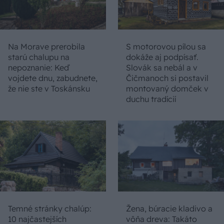
Na Morave prerobila
S motorovou pílou sa
starú chalupu na
dokáže aj podpísať.
nepoznanie: Keď
Slovák sa nebál a v
vojdete dnu, zabudnete,
Čičmanoch si postavil
že nie ste v Toskánsku
montovaný domček v
duchu tradícií
Temné stránky chalúp:
Žena, búracie kladivo a
10 najčastejších
vôňa dreva: Takáto