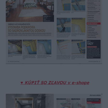
♥ KÚPIŤ SO ZĽAVOU v e-shope