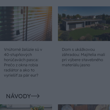
Vnútorné žalúzie sú v
Dom s ukážkovou
40-stupňových
záhradou: Majitelia mali
horúčavách pasca:
pri výbere stavebného
Prečo z okna robia
materiálu jasno
radiátor a ako to
vyriešiť za pár eur?
NÁVODY