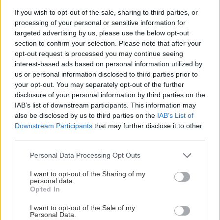
■ Podpora nielen na zateplenie rodinných
If you wish to opt-out of the sale, sharing to third parties, or
processing of your personal or sensitive information for
domov
targeted advertising by us, please use the below opt-out
section to confirm your selection. Please note that after your
opt-out request is processed you may continue seeing
Vykurovanie
interest-based ads based on personal information utilized by
us or personal information disclosed to third parties prior to
■ Energetická hospodárnosť vďaka správnemu
your opt-out. You may separately opt-out of the further
disclosure of your personal information by third parties on the
vykurovaniu
IAB’s list of downstream participants. This information may
■ Porovnanie základných zdrojov vykurovania
also be disclosed by us to third parties on the
IAB’s List of
■ Pre aké vykurovacie zariadenie sa rozhodnúť
Downstream Participants
that may further disclose it to other
third parties.
■ Ako si vybrať ten správny kozub
■ Zelený komfort pre mladú rodinu
Please note that this website/app uses one or more Google
Personal Data Processing Opt Outs
services and may gather and store information including but
■ Ako namontovať sálavý vykurovací panel
not limited to your visit or usage behaviour. You may click to
I want to opt-out of the Sharing of my
personal data.
grant or deny consent to Google and its third-party tags to
Opted In
use your data for below specified purposes in below Google
Prevádzka domu
consent section.
I want to opt-out of the Sale of my
Personal Data.