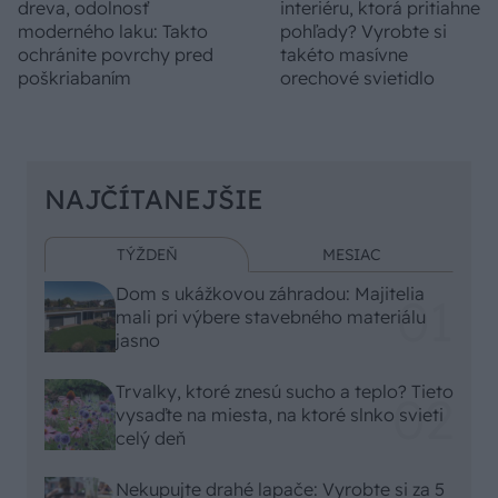
dreva, odolnosť
interiéru, ktorá pritiahne
moderného laku: Takto
pohľady? Vyrobte si
ochránite povrchy pred
takéto masívne
poškriabaním
orechové svietidlo
NAJČÍTANEJŠIE
TÝŽDEŇ
MESIAC
Dom s ukážkovou záhradou: Majitelia
mali pri výbere stavebného materiálu
jasno
Trvalky, ktoré znesú sucho a teplo? Tieto
vysaďte na miesta, na ktoré slnko svieti
celý deň
Nekupujte drahé lapače: Vyrobte si za 5