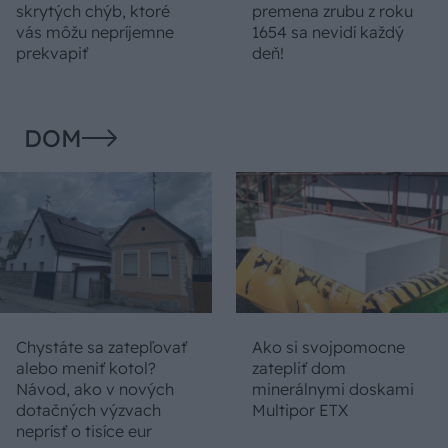
skrytých chýb, ktoré
premena zrubu z roku
vás môžu nepríjemne
1654 sa nevidí každý
prekvapiť
deň!
DOM
Chystáte sa zatepľovať
Ako si svojpomocne
alebo meniť kotol?
zatepliť dom
Návod, ako v nových
minerálnymi doskami
dotačných výzvach
Multipor ETX
neprísť o tisíce eur