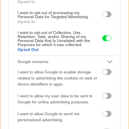
Opted In
■ Superpohodlné bývanie
■ Vhodnou tarifou elektriny a plynu sa dá
I want to opt-out of processing my
Personal Data for Targeted Advertising.
ušetriť
Opted In
I want to opt-out of Collection, Use,
Retention, Sale, and/or Sharing of my
Ekonomická a ekologická výstavba
Personal Data that Is Unrelated with the
Purposes for which it was collected.
Opted Out
■ So správnou energiou
Google consents
I want to allow Google to enable storage
Záhrada
related to advertising like cookies on web or
device identifiers in apps.
■ Vonkajšie schody s obkladom z betónových
I want to allow my user data to be sent to
platní
Google for online advertising purposes.
■ Dažďové záhrady
I want to allow Google to send me
personalized advertising.
♥ KÚPIŤ SO ZĽAVOU v e-shope