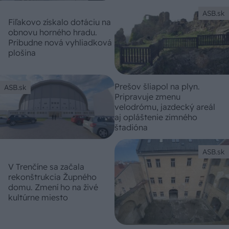
ASB.sk
Fiľakovo získalo dotáciu na
obnovu horného hradu.
Pribudne nová vyhliadková
plošina
Prešov šliapol na plyn.
ASB.sk
Pripravuje zmenu
velodrómu, jazdecký areál
aj opláštenie zimného
štadióna
ASB.sk
V Trenčíne sa začala
rekonštrukcia Župného
domu. Zmení ho na živé
kultúrne miesto